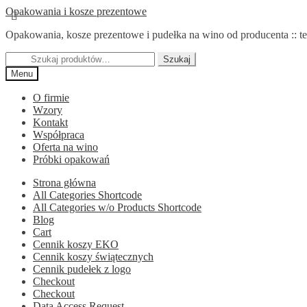
Przejdź
Przejdź
Opakowania i kosze prezentowe
do
do
Opakowania, kosze prezentowe i pudełka na wino od producenta :: te
nawigacji
treści
Szukaj:
Szukaj
Menu
O firmie
Wzory
Kontakt
Współpraca
Oferta na wino
Próbki opakowań
Strona główna
All Categories Shortcode
All Categories w/o Products Shortcode
Blog
Cart
Cennik koszy EKO
Cennik koszy świątecznych
Cennik pudełek z logo
Checkout
Checkout
Data Access Request