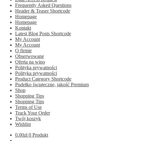
Frequently Asked Questions
Header & Teaser Shortcode
Homepage
Homepage
Kontakt
Latest Blog Posts Shortcode
My Account
My Account
O firmie
Obserwowane
Oferta na wino
Polityka prywatności
Polityka prywatności
Product Category Shortcode
Pudełko świąteczne, jakość Premium
Shop
Shopping Tips
Shopping Tips
Terms of Use
Track Your Order
Twój koszyk
Wishlist
0.00
zł
0 Produkt