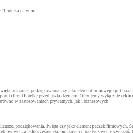
 “Pudełka na wino”
więta, rocznice, podziękowania czy jako element firmowego gift boxa. 
nsport i chroni butelkę przed uszkodzeniem. Oferujemy wyłącznie
tektu
 zarówno w zastosowaniach prywatnych, jak i biznesowych.
bileusze, podziękowania, święta czy jako element paczek firmowych. 
z efektownych, a jednocześnie ekologicznych i praktycznych rozwiązań,