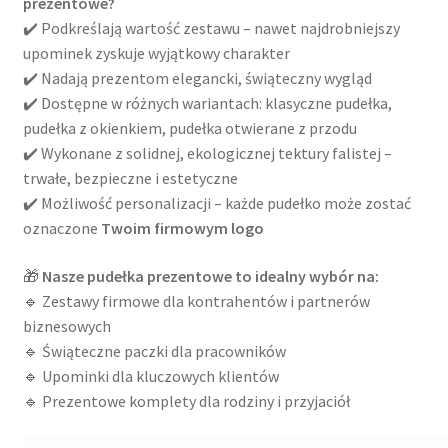
prezentowe?
Kontakt
✔️ Podkreślają wartość zestawu – nawet najdrobniejszy
upominek zyskuje wyjątkowy charakter
✔️ Nadają prezentom elegancki, świąteczny wygląd
Latest Blog Posts Shortcode
✔️ Dostępne w różnych wariantach: klasyczne pudełka,
pudełka z okienkiem, pudełka otwierane z przodu
My Account
✔️ Wykonane z solidnej, ekologicznej tektury falistej –
trwałe, bezpieczne i estetyczne
My Account
✔️ Możliwość personalizacji – każde pudełko może zostać
oznaczone
Twoim firmowym logo
O firmie
🎁
Nasze pudełka prezentowe to idealny wybór na:
Obserwowane
🔹 Zestawy firmowe dla kontrahentów i partnerów
biznesowych
Oferta na wino
🔹 Świąteczne paczki dla pracowników
🔹 Upominki dla kluczowych klientów
Polityka prywatności
🔹 Prezentowe komplety dla rodziny i przyjaciół