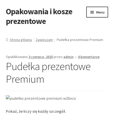
Opakowania i kosze
Przejdź
Przejdź
Menu
do
do
prezentowe
nawigacji
treści
Strona główna
Strona główna
Zawieszam
Pudełka prezentowe Premium
All Categories Shortcode
Opublikowano
3 czerwca, 2025
przez
admin
—
4 komentarze
All Categories w/o Products Shortcode
Pudełka prezentowe
Blog
Premium
Cart
Cennik koszy EKO
Pokaż, że liczy się każdy szczegół.
Cennik koszy świątecznych