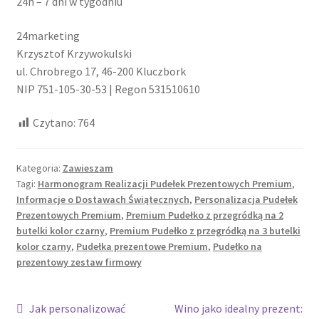
24h – 7 dni w tygodniu
24marketing
Krzysztof Krzywokulski
ul. Chrobrego 17, 46-200 Kluczbork
NIP 751-105-30-53 | Regon 531510610
Czytano:
764
Kategoria:
Zawieszam
Tagi:
Harmonogram Realizacji Pudełek Prezentowych Premium
,
Informacje o Dostawach Świątecznych
,
Personalizacja Pudełek
Prezentowych Premium
,
Premium Pudełko z przegródką na 2
butelki kolor czarny
,
Premium Pudełko z przegródką na 3 butelki
kolor czarny
,
Pudełka prezentowe Premium
,
Pudełko na
prezentowy zestaw firmowy
Nawigacja
Poprzedni
Następny
Jak personalizować
Wino jako idealny prezent: