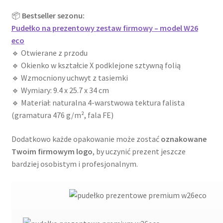
📦
Bestseller sezonu:
Wishlist
Pudełko na prezentowy zestaw firmowy – model W26
eco
🔹 Otwierane z przodu
🔹 Okienko w kształcie X podklejone sztywną folią
🔹 Wzmocniony uchwyt z tasiemki
🔹 Wymiary: 9.4 x 25.7 x 34 cm
🔹 Materiał: naturalna 4-warstwowa tektura falista
(gramatura 476 g/m², fala FE)
Dodatkowo każde opakowanie może zostać
oznakowane
Twoim firmowym logo
, by uczynić prezent jeszcze
bardziej osobistym i profesjonalnym.