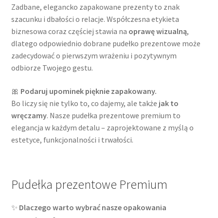
Zadbane, elegancko zapakowane prezenty to znak
szacunku i dbałości o relacje. Współczesna etykieta
Cennik pudełek z logo
biznesowa coraz częściej stawia na
oprawę wizualną
,
dlatego odpowiednio dobrane pudełko prezentowe może
Checkout
zadecydować o pierwszym wrażeniu i pozytywnym
odbiorze Twojego gestu.
Checkout
🎀
Podaruj upominek pięknie zapakowany.
Data Access Request
Bo liczy się nie tylko to, co dajemy, ale także
jak to
wręczamy
. Nasze pudełka prezentowe premium to
elegancja w każdym detalu – zaprojektowane z myślą o
Frequently Asked Questions
estetyce, funkcjonalności i trwałości.
Header & Teaser Shortcode
Homepage
Pudełka prezentowe Premium
Homepage
✨
Dlaczego warto wybrać nasze opakowania