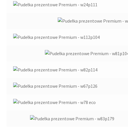
Polityka prywatności
Product Category Shortcode
Pudełko świąteczne, jakość Premium
Shop
Shopping Tips
Shopping Tips
Terms of Use
Track Your Order
Twój koszyk