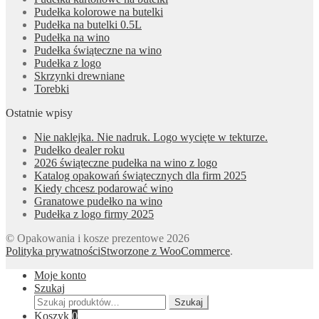
Pudełka kolorowe na butelki
Pudełka na butelki 0.5L
Pudełka na wino
Pudełka świąteczne na wino
Pudełka z logo
Skrzynki drewniane
Torebki
Ostatnie wpisy
Nie naklejka. Nie nadruk. Logo wycięte w tekturze.
Pudełko dealer roku
2026 świąteczne pudełka na wino z logo
Katalog opakowań świątecznych dla firm 2025
Kiedy chcesz podarować wino
Granatowe pudełko na wino
Pudełka z logo firmy 2025
© Opakowania i kosze prezentowe 2026
Polityka prywatności
Stworzone z WooCommerce
.
Moje konto
Szukaj
Szukaj:
Szukaj
Koszyk
0