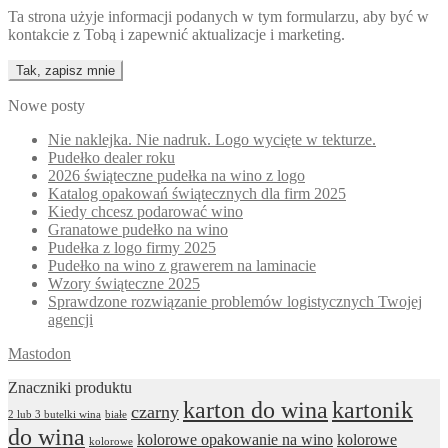
Ta strona użyje informacji podanych w tym formularzu, aby być w
kontakcie z Tobą i zapewnić aktualizacje i marketing.
Nowe posty
Nie naklejka. Nie nadruk. Logo wycięte w tekturze.
Pudełko dealer roku
2026 świąteczne pudełka na wino z logo
Katalog opakowań świątecznych dla firm 2025
Kiedy chcesz podarować wino
Granatowe pudełko na wino
Pudełka z logo firmy 2025
Pudełko na wino z grawerem na laminacie
Wzory świąteczne 2025
Sprawdzone rozwiązanie problemów logistycznych Twojej
agencji
Mastodon
Znaczniki produktu
karton do wina
kartonik
czarny
2 lub 3 butelki wina
białe
do wina
kolorowe opakowanie na wino
kolorowe
kolorowe