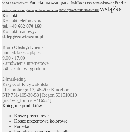
Pudełko na szampana
wina z akcesoriami
Pudełko na trzy wina odsuwane
Pudełko
wstążka
tanie opakowania na alkohol
na trzy wina zamykane
pudełko na wino
Kontakt
Kontakt telefoniczny:
tel. +48 662 070 168
Kontakt mailowy:
sklep@zawieszam.pl
Biuro Obsługi Klienta
poniedziałek - piątek
9.00 - 17.00
Zamówienia internetowe
24h - 7 dni w tygodniu
24marketing
Krzysztof Krzywokulski
ul. Chrobrego 17, 46-200 Kluczbork
NIP 751-105-30-53 | Regon 531510610
[mc4wp_form id="1652"]
Kategorie produktów
Kosze prezentowe
Kosze prezentowe kolorowe
Pudełka
Pudełka kartonowe na butelki