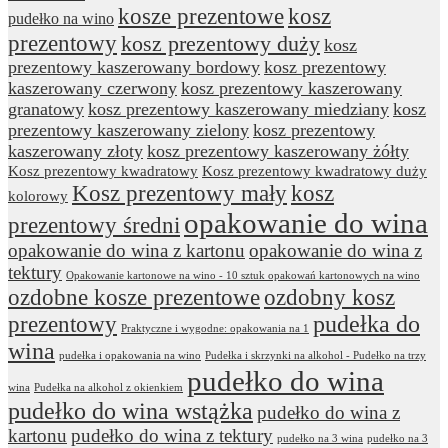
kosze prezentowe
kosz
pudełko na wino
prezentowy
kosz prezentowy duży
kosz
prezentowy kaszerowany bordowy
kosz prezentowy
kaszerowany czerwony
kosz prezentowy kaszerowany
granatowy
kosz prezentowy kaszerowany miedziany
kosz
prezentowy kaszerowany zielony
kosz prezentowy
kaszerowany złoty
kosz prezentowy kaszerowany żółty
Kosz prezentowy kwadratowy
Kosz prezentowy kwadratowy duży
Kosz prezentowy mały
kosz
kolorowy
opakowanie do wina
prezentowy średni
opakowanie do wina z kartonu
opakowanie do wina z
tektury
Opakowanie kartonowe na wino - 10 sztuk opakowań kartonowych na wino
ozdobne kosze prezentowe
ozdobny kosz
prezentowy
pudełka do
Praktyczne i wygodne: opakowania na 1
wina
pudełka i opakowania na wino
Pudełka i skrzynki na alkohol - Pudełko na trzy
pudełko do wina
wina
Pudełka na alkohol z okienkiem
pudełko do wina wstążka
pudełko do wina z
kartonu
pudełko do wina z tektury
pudełko na 3 wina
pudełko na 3