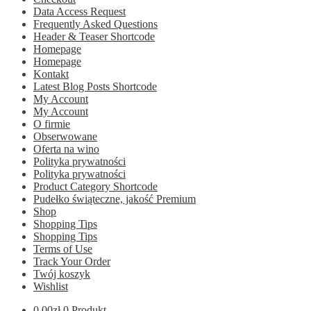
Data Access Request
Frequently Asked Questions
Header & Teaser Shortcode
Homepage
Homepage
Kontakt
Latest Blog Posts Shortcode
My Account
My Account
O firmie
Obserwowane
Oferta na wino
Polityka prywatności
Polityka prywatności
Product Category Shortcode
Pudełko świąteczne, jakość Premium
Shop
Shopping Tips
Shopping Tips
Terms of Use
Track Your Order
Twój koszyk
Wishlist
0.00
zł
0 Produkt