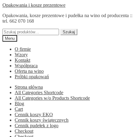
Przejdź
Przejdź
Opakowania i kosze prezentowe
do
do
Opakowania, kosze prezentowe i pudełka na wino od producenta ::
nawigacji
treści
tel. 662 070 168
Szukaj:
Szukaj
Menu
O firmie
Wzory
Kontakt
Współpraca
Oferta na wino
Próbki opakowań
Strona główna
All Categories Shortcode
All Categories w/o Products Shortcode
Blog
Cart
Cennik koszy EKO
Cennik koszy świątecznych
Cennik pudełek z logo
Checkout
Checkout