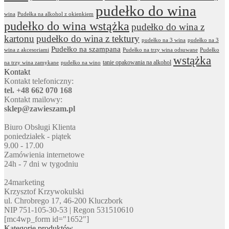
pudełko do wina
wina
Pudełka na alkohol z okienkiem
pudełko do wina wstążka
pudełko do wina z
kartonu
pudełko do wina z tektury
pudełko na 3 wina
pudełko na 3
Pudełko na szampana
wina z akcesoriami
Pudełko na trzy wina odsuwane
Pudełko
wstążka
tanie opakowania na alkohol
na trzy wina zamykane
pudełko na wino
Kontakt
Kontakt telefoniczny:
tel. +48 662 070 168
Kontakt mailowy:
sklep@zawieszam.pl
Biuro Obsługi Klienta
poniedziałek - piątek
9.00 - 17.00
Zamówienia internetowe
24h - 7 dni w tygodniu
24marketing
Krzysztof Krzywokulski
ul. Chrobrego 17, 46-200 Kluczbork
NIP 751-105-30-53 | Regon 531510610
[mc4wp_form id="1652"]
Kategorie produktów