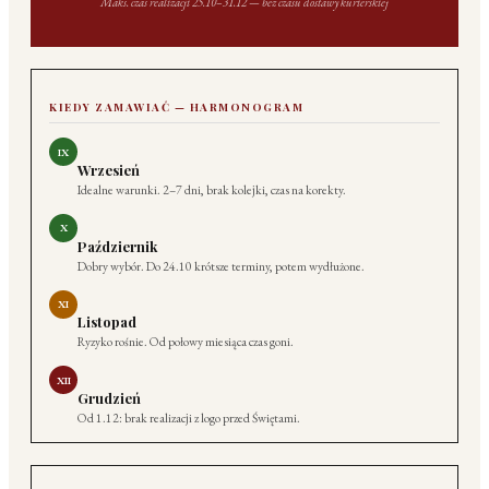
Maks. czas realizacji 25.10–31.12 — bez czasu dostawy kurierskiej
KIEDY ZAMAWIAĆ — HARMONOGRAM
IX
Wrzesień
Idealne warunki. 2–7 dni, brak kolejki, czas na korekty.
X
Październik
Dobry wybór. Do 24.10 krótsze terminy, potem wydłużone.
XI
Listopad
Ryzyko rośnie. Od połowy miesiąca czas goni.
XII
Grudzień
Od 1.12: brak realizacji z logo przed Świętami.