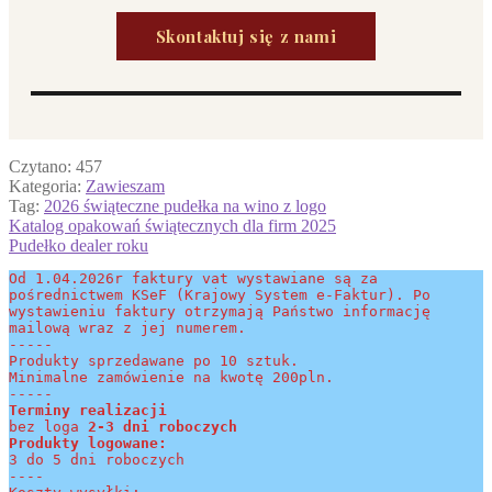
Skontaktuj się z nami
Czytano:
457
Kategoria:
Zawieszam
Tag:
2026 świąteczne pudełka na wino z logo
Nawigacja
Poprzedni
Katalog opakowań świątecznych dla firm 2025
wpis:
Następny
Pudełko dealer roku
wpisu
wpis:
Od 1.04.2026r faktury vat wystawiane są za 
pośrednictwem KSeF (Krajowy System e-Faktur). Po 
wystawieniu faktury otrzymają Państwo informację 
mailową wraz z jej numerem.
-----
Produkty sprzedawane po 10 sztuk.
Minimalne zamówienie na kwotę 200pln.
-----
Terminy realizacji 
bez loga
 2-3 dni roboczych
Produkty logowane:
3 do 5 dni roboczych
----