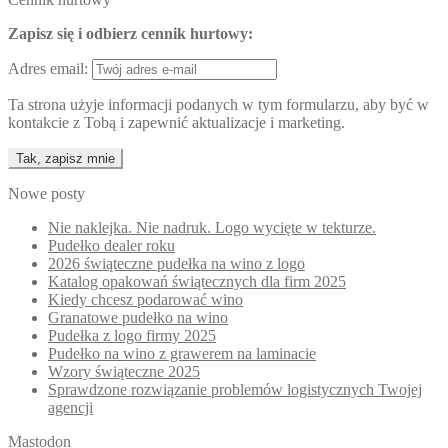
Zapisz się i odbierz cennik hurtowy:
Adres email:
Ta strona użyje informacji podanych w tym formularzu, aby być w
kontakcie z Tobą i zapewnić aktualizacje i marketing.
Nowe posty
Nie naklejka. Nie nadruk. Logo wycięte w tekturze.
Pudełko dealer roku
2026 świąteczne pudełka na wino z logo
Katalog opakowań świątecznych dla firm 2025
Kiedy chcesz podarować wino
Granatowe pudełko na wino
Pudełka z logo firmy 2025
Pudełko na wino z grawerem na laminacie
Wzory świąteczne 2025
Sprawdzone rozwiązanie problemów logistycznych Twojej
agencji
Mastodon