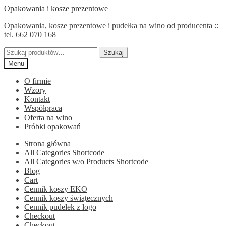
Przejdź
Przejdź
Opakowania i kosze prezentowe
do
do
Opakowania, kosze prezentowe i pudełka na wino od producenta ::
nawigacji
treści
tel. 662 070 168
Szukaj:
Szukaj
Menu
O firmie
Wzory
Kontakt
Współpraca
Oferta na wino
Próbki opakowań
Strona główna
All Categories Shortcode
All Categories w/o Products Shortcode
Blog
Cart
Cennik koszy EKO
Cennik koszy świątecznych
Cennik pudełek z logo
Checkout
Checkout