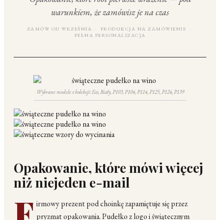
warunkiem, że zamówisz je na czas
ZAMÓW OD WRZEŚNIA · PRODUKCJA NA ZAMÓWIENIE ·
PEŁNA PERSONALIZACJA
Wybrane modele z kolekcji: Eco, Biały, P103, P104, P114, P125, P124, P139
Opakowanie, które mówi więcej
niż niejeden e-mail
F
irmowy prezent pod choinkę zapamiętuje się przez
pryzmat opakowania. Pudełko z logo i świątecznym