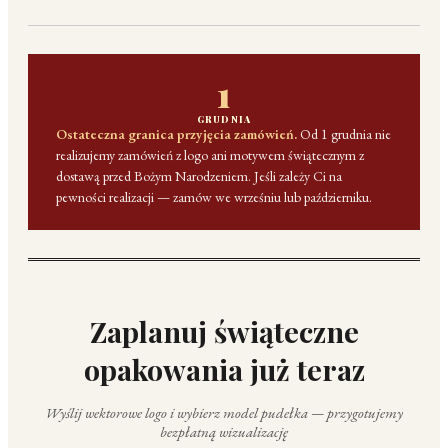
1
GRUDNIA
Ostateczna granica przyjęcia zamówień.
Od 1 grudnia nie
realizujemy zamówień z logo ani motywem świątecznym z
dostawą przed Bożym Narodzeniem. Jeśli zależy Ci na
pewności realizacji — zamów we wrześniu lub październiku.
Zaplanuj świąteczne
opakowania już teraz
Wyślij wektorowe logo i wybierz model pudełka — przygotujemy
bezpłatną wizualizację