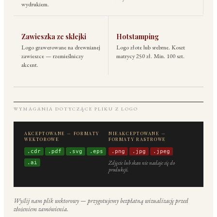
wydrukiem.
Zawieszka ze sklejki
Hotstamping
Logo grawerowane na drewnianej
Logo złote lub srebrne. Koszt
zawieszce — rzemieślniczy
matrycy 250 zł. Min. 100 szt.
akcent.
WYMAGANIA DOTYCZĄCE PLIKU Z LOGO
AKCEPTOWANE — FORMATY
NIEAKCEPTOWANE —
WEKTOROWE
FORMATY RASTROWE
.cdr
.pdf
.svg
.eps
.png
.jpg
.jpeg
.ai
Zdjęcie lub skan nie nadaje się do
produkcji.
Wyślij nam plik wektorowy — przygotujemy bezpłatną wizualizację przed
złożeniem zamówienia.