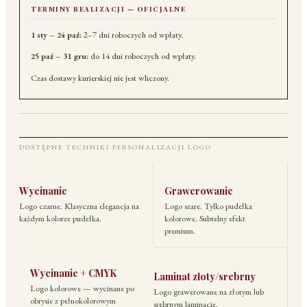
TERMINY REALIZACJI — OFICJALNE
1 sty – 24 paź:
2–7 dni roboczych od wpłaty.
25 paź – 31 gru:
do 14 dni roboczych od wpłaty.
Czas dostawy kurierskiej nie jest wliczony.
DOSTĘPNE TECHNIKI PERSONALIZACJI LOGO
Wycinanie
Grawerowanie
Logo czarne. Klasyczna elegancja na
Logo szare. Tylko pudełka
każdym kolorze pudełka.
kolorowe. Subtelny efekt
premium.
Wycinanie + CMYK
Laminat złoty/srebrny
Logo kolorowe — wycinane po
Logo grawerowane na złotym lub
obrysie z pełnokolorowym
srebrnym laminacie.