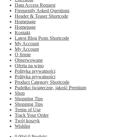
Data Access Request
Frequently Asked Questions
Header & Teaser Shortcode
Homepage
Homepage
Kontakt
Latest Blog Posts Shortcode
My Account
My Account
O firmie
Obserwowane
Oferta na wino
Polityka prywatności
Polityka prywatności
Product Category Shortcode
Pudełko świąteczne, jakość Premium
Shop
Shopping Tips
Shopping Tips
Terms of Use
Track Your Order
Twój koszyk
Wishlist
0.00
zł
0 Produkt