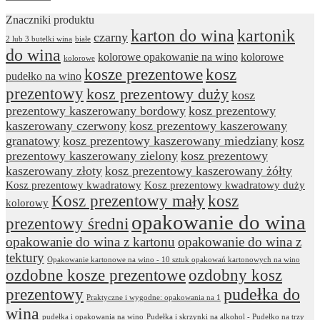
Znaczniki produktu
karton do wina
kartonik
czarny
2 lub 3 butelki wina
białe
do wina
kolorowe opakowanie na wino
kolorowe
kolorowe
kosze prezentowe
kosz
pudełko na wino
prezentowy
kosz prezentowy duży
kosz
prezentowy kaszerowany bordowy
kosz prezentowy
kaszerowany czerwony
kosz prezentowy kaszerowany
granatowy
kosz prezentowy kaszerowany miedziany
kosz
prezentowy kaszerowany zielony
kosz prezentowy
kaszerowany złoty
kosz prezentowy kaszerowany żółty
Kosz prezentowy kwadratowy
Kosz prezentowy kwadratowy duży
Kosz prezentowy mały
kosz
kolorowy
opakowanie do wina
prezentowy średni
opakowanie do wina z kartonu
opakowanie do wina z
tektury
Opakowanie kartonowe na wino - 10 sztuk opakowań kartonowych na wino
ozdobne kosze prezentowe
ozdobny kosz
prezentowy
pudełka do
Praktyczne i wygodne: opakowania na 1
wina
pudełka i opakowania na wino
Pudełka i skrzynki na alkohol - Pudełko na trzy