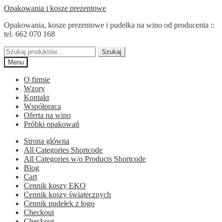
Przejdź
Przejdź
Opakowania i kosze prezentowe
do
do
Opakowania, kosze prezentowe i pudełka na wino od producenta ::
nawigacji
treści
tel. 662 070 168
Szukaj:
Szukaj
Menu
O firmie
Wzory
Kontakt
Współpraca
Oferta na wino
Próbki opakowań
Strona główna
All Categories Shortcode
All Categories w/o Products Shortcode
Blog
Cart
Cennik koszy EKO
Cennik koszy świątecznych
Cennik pudełek z logo
Checkout
Checkout