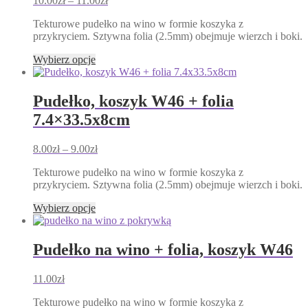
10.00
zł
–
11.00
zł
na
cen:
stronie
Tekturowe pudełko na wino w formie koszyka z
od
produktu
przykryciem. Sztywna folia (2.5mm) obejmuje wierzch i boki.
10.00zł
do
Ten
Wybierz opcje
11.00zł
produkt
ma
wiele
Pudełko, koszyk W46 + folia
wariantów.
7.4×33.5x8cm
Opcje
można
wybrać
Zakres
8.00
zł
–
9.00
zł
na
cen:
stronie
Tekturowe pudełko na wino w formie koszyka z
od
produktu
przykryciem. Sztywna folia (2.5mm) obejmuje wierzch i boki.
8.00zł
do
Ten
Wybierz opcje
9.00zł
produkt
ma
wiele
Pudełko na wino + folia, koszyk W46
wariantów.
Opcje
11.00
zł
można
wybrać
Tekturowe pudełko na wino w formie koszyka z
na