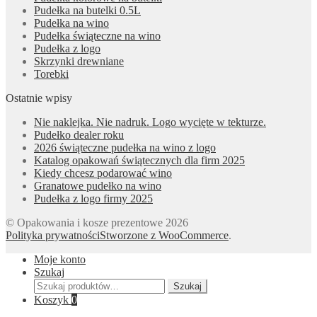
Pudełka na butelki 0.5L
Pudełka na wino
Pudełka świąteczne na wino
Pudełka z logo
Skrzynki drewniane
Torebki
Ostatnie wpisy
Nie naklejka. Nie nadruk. Logo wycięte w tekturze.
Pudełko dealer roku
2026 świąteczne pudełka na wino z logo
Katalog opakowań świątecznych dla firm 2025
Kiedy chcesz podarować wino
Granatowe pudełko na wino
Pudełka z logo firmy 2025
© Opakowania i kosze prezentowe 2026
Polityka prywatności
Stworzone z WooCommerce
.
Moje konto
Szukaj
Szukaj:
Szukaj
Koszyk
0