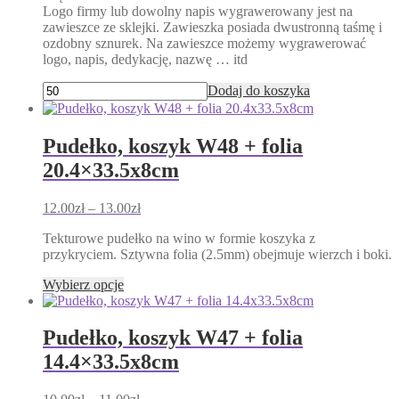
Logo firmy lub dowolny napis wygrawerowany jest na
zawieszce ze sklejki. Zawieszka posiada dwustronną taśmę i
ozdobny sznurek. Na zawieszce możemy wygrawerować
logo, napis, dedykację, nazwę … itd
Dodaj do koszyka
Pudełko, koszyk W48 + folia
20.4×33.5x8cm
Zakres
12.00
zł
–
13.00
zł
cen:
Tekturowe pudełko na wino w formie koszyka z
od
przykryciem. Sztywna folia (2.5mm) obejmuje wierzch i boki.
12.00zł
do
Ten
Wybierz opcje
13.00zł
produkt
ma
wiele
Pudełko, koszyk W47 + folia
wariantów.
14.4×33.5x8cm
Opcje
można
wybrać
Zakres