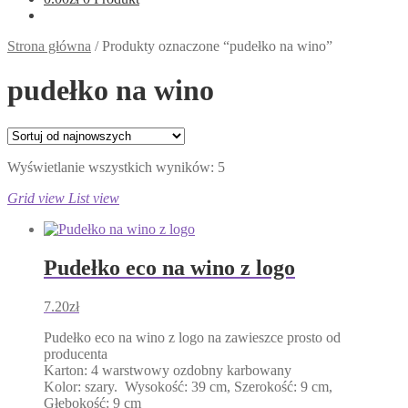
Strona główna
/
Produkty oznaczone “pudełko na wino”
pudełko na wino
Posortowane
Wyświetlanie wszystkich wyników: 5
według
Grid view
List view
najnowszych
Pudełko eco na wino z logo
7.20
zł
Pudełko eco na wino z logo na zawieszce prosto od
producenta
Karton: 4 warstwowy ozdobny karbowany
Kolor: szary. Wysokość: 39 cm, Szerokość: 9 cm,
Głębokość: 9 cm