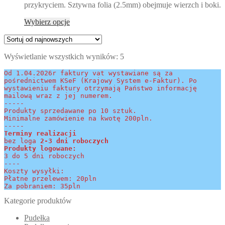
przykryciem. Sztywna folia (2.5mm) obejmuje wierzch i boki.
stronie
produktu
Ten
Wybierz opcje
produkt
ma
wiele
Posortowane
Wyświetlanie wszystkich wyników: 5
wariantów.
według
Opcje
Od 1.04.2026r faktury vat wystawiane są za 
najnowszych
można
pośrednictwem KSeF (Krajowy System e-Faktur). Po 
wybrać
wystawieniu faktury otrzymają Państwo informację 
na
mailową wraz z jej numerem.
stronie
-----
Produkty sprzedawane po 10 sztuk.
produktu
Minimalne zamówienie na kwotę 200pln.
-----
Terminy realizacji 
bez loga
 2-3 dni roboczych
Produkty logowane:
3 do 5 dni roboczych
----
Koszty wysyłki:
Płatne przelewem: 20pln
Za pobraniem: 35pln
Kategorie produktów
Pudełka