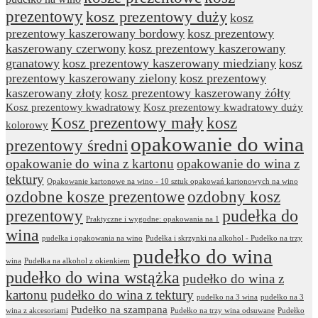
prezentowy
kosz prezentowy duży
kosz
prezentowy kaszerowany bordowy
kosz prezentowy
kaszerowany czerwony
kosz prezentowy kaszerowany
granatowy
kosz prezentowy kaszerowany miedziany
kosz
prezentowy kaszerowany zielony
kosz prezentowy
kaszerowany złoty
kosz prezentowy kaszerowany żółty
Kosz prezentowy kwadratowy
Kosz prezentowy kwadratowy duży
Kosz prezentowy mały
kosz
kolorowy
opakowanie do wina
prezentowy średni
opakowanie do wina z kartonu
opakowanie do wina z
tektury
Opakowanie kartonowe na wino - 10 sztuk opakowań kartonowych na wino
ozdobne kosze prezentowe
ozdobny kosz
prezentowy
pudełka do
Praktyczne i wygodne: opakowania na 1
wina
pudełka i opakowania na wino
Pudełka i skrzynki na alkohol - Pudełko na trzy
pudełko do wina
wina
Pudełka na alkohol z okienkiem
pudełko do wina wstążka
pudełko do wina z
kartonu
pudełko do wina z tektury
pudełko na 3 wina
pudełko na 3
Pudełko na szampana
wina z akcesoriami
Pudełko na trzy wina odsuwane
Pudełko