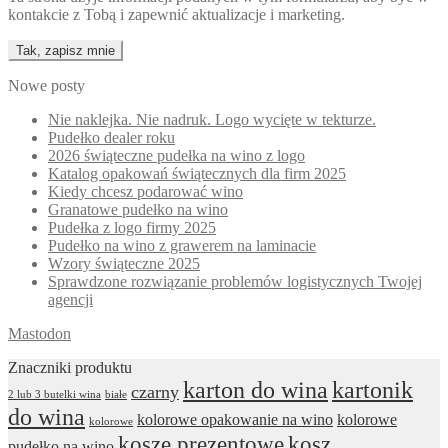
kontakcie z Tobą i zapewnić aktualizacje i marketing.
Nowe posty
Nie naklejka. Nie nadruk. Logo wycięte w tekturze.
Pudełko dealer roku
2026 świąteczne pudełka na wino z logo
Katalog opakowań świątecznych dla firm 2025
Kiedy chcesz podarować wino
Granatowe pudełko na wino
Pudełka z logo firmy 2025
Pudełko na wino z grawerem na laminacie
Wzory świąteczne 2025
Sprawdzone rozwiązanie problemów logistycznych Twojej
agencji
Mastodon
Znaczniki produktu
karton do wina
kartonik
czarny
2 lub 3 butelki wina
białe
do wina
kolorowe opakowanie na wino
kolorowe
kolorowe
kosze prezentowe
kosz
pudełko na wino