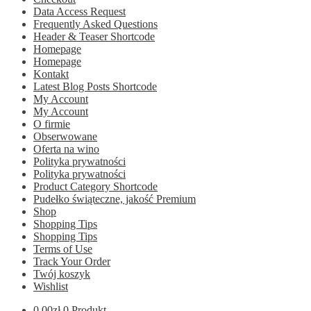
Data Access Request
Frequently Asked Questions
Header & Teaser Shortcode
Homepage
Homepage
Kontakt
Latest Blog Posts Shortcode
My Account
My Account
O firmie
Obserwowane
Oferta na wino
Polityka prywatności
Polityka prywatności
Product Category Shortcode
Pudełko świąteczne, jakość Premium
Shop
Shopping Tips
Shopping Tips
Terms of Use
Track Your Order
Twój koszyk
Wishlist
0.00
zł
0 Produkt