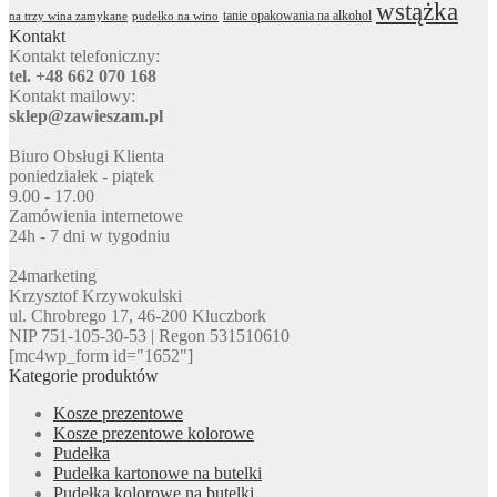
wstążka
tanie opakowania na alkohol
na trzy wina zamykane
pudełko na wino
Kontakt
Kontakt telefoniczny:
tel. +48 662 070 168
Kontakt mailowy:
sklep@zawieszam.pl
Biuro Obsługi Klienta
poniedziałek - piątek
9.00 - 17.00
Zamówienia internetowe
24h - 7 dni w tygodniu
24marketing
Krzysztof Krzywokulski
ul. Chrobrego 17, 46-200 Kluczbork
NIP 751-105-30-53 | Regon 531510610
[mc4wp_form id="1652"]
Kategorie produktów
Kosze prezentowe
Kosze prezentowe kolorowe
Pudełka
Pudełka kartonowe na butelki
Pudełka kolorowe na butelki