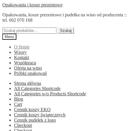
Przejdź
Przejdź
Opakowania i kosze prezentowe
do
do
Opakowania, kosze prezentowe i pudełka na wino od producenta ::
nawigacji
treści
tel. 662 070 168
Szukaj:
Szukaj
Menu
O firmie
Wzory
Kontakt
Współpraca
Oferta na wino
Próbki opakowań
Strona główna
All Categories Shortcode
All Categories w/o Products Shortcode
Blog
Cart
Cennik koszy EKO
Cennik koszy świątecznych
Cennik pudełek z logo
Checkout
Checkout