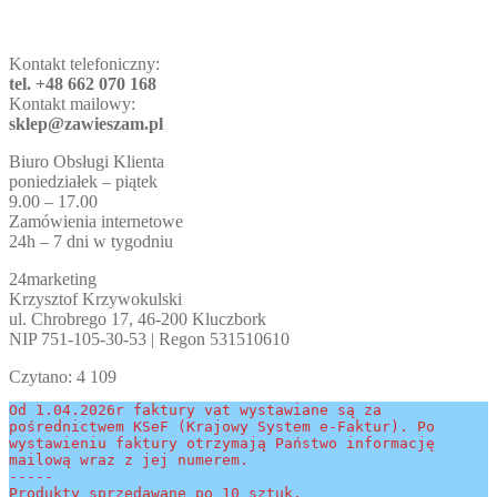
Kontakt telefoniczny:
tel. +48 662 070 168
Kontakt mailowy:
sklep@zawieszam.pl
Biuro Obsługi Klienta
poniedziałek – piątek
9.00 – 17.00
Zamówienia internetowe
24h – 7 dni w tygodniu
24marketing
Krzysztof Krzywokulski
ul. Chrobrego 17, 46-200 Kluczbork
NIP 751-105-30-53 | Regon 531510610
Czytano:
4 109
Od 1.04.2026r faktury vat wystawiane są za 
pośrednictwem KSeF (Krajowy System e-Faktur). Po 
wystawieniu faktury otrzymają Państwo informację 
mailową wraz z jej numerem.
-----
Produkty sprzedawane po 10 sztuk.