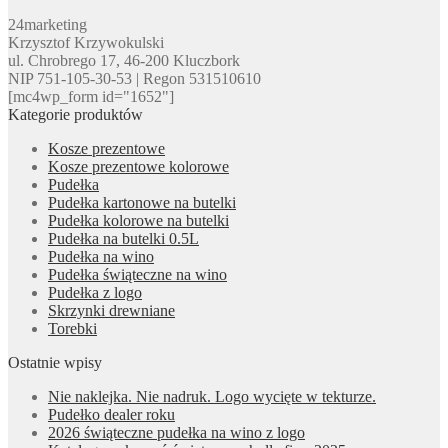
24marketing
Krzysztof Krzywokulski
ul. Chrobrego 17, 46-200 Kluczbork
NIP 751-105-30-53 | Regon 531510610
[mc4wp_form id="1652"]
Kategorie produktów
Kosze prezentowe
Kosze prezentowe kolorowe
Pudełka
Pudełka kartonowe na butelki
Pudełka kolorowe na butelki
Pudełka na butelki 0.5L
Pudełka na wino
Pudełka świąteczne na wino
Pudełka z logo
Skrzynki drewniane
Torebki
Ostatnie wpisy
Nie naklejka. Nie nadruk. Logo wycięte w tekturze.
Pudełko dealer roku
2026 świąteczne pudełka na wino z logo