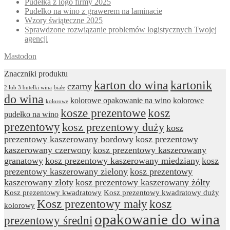
Pudełka z logo firmy 2025
Pudełko na wino z grawerem na laminacie
Wzory świąteczne 2025
Sprawdzone rozwiązanie problemów logistycznych Twojej
agencji
Mastodon
Znaczniki produktu
karton do wina
kartonik
czarny
2 lub 3 butelki wina
białe
do wina
kolorowe opakowanie na wino
kolorowe
kolorowe
kosze prezentowe
kosz
pudełko na wino
prezentowy
kosz prezentowy duży
kosz
prezentowy kaszerowany bordowy
kosz prezentowy
kaszerowany czerwony
kosz prezentowy kaszerowany
granatowy
kosz prezentowy kaszerowany miedziany
kosz
prezentowy kaszerowany zielony
kosz prezentowy
kaszerowany złoty
kosz prezentowy kaszerowany żółty
Kosz prezentowy kwadratowy
Kosz prezentowy kwadratowy duży
Kosz prezentowy mały
kosz
kolorowy
opakowanie do wina
prezentowy średni