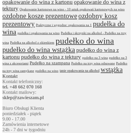
opakowanie do wina z kartonu
opakowanie do wina z
tektury
Opakowanie kartonowe na wino - 10 sztuk opakowań kartonowych na wino
ozdobne kosze prezentowe
ozdobny kosz
prezentowy
pudełka do
Praktyczne i wygodne: opakowania na 1
wina
pudełka i opakowania na wino
Pudełka i skrzynki na alkohol - Pudełko na trzy
pudełko do wina
wina
Pudełka na alkohol z okienkiem
pudełko do wina wstążka
pudełko do wina z
kartonu
pudełko do wina z tektury
pudełko na 3 wina
pudełko na 3
Pudełko na szampana
wina z akcesoriami
Pudełko na trzy wina odsuwane
Pudełko
wstążka
tanie opakowania na alkohol
na trzy wina zamykane
pudełko na wino
Kontakt
Kontakt telefoniczny:
tel. +48 662 070 168
Kontakt mailowy:
sklep@zawieszam.pl
Biuro Obsługi Klienta
poniedziałek - piątek
9.00 - 17.00
Zamówienia internetowe
24h - 7 dni w tygodniu