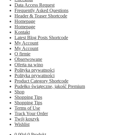
Data Access Request
Frequently Asked Questions
Header & Teaser Shortcode
Homepage
Homepage
Kontakt
Latest Blog Posts Shortcode
My Account
My Account
O firmie
Obserwowane
Oferta na wino
Polityka prywatności
Polityka prywatności
Product Category Shortcode
Pudełko świąteczne, jakość Premium
Shop
Shopping Tips
Shopping Tips
Terms of Use
Track Your Order
Twój koszyk
Wishlist
0.00
zł
0 Produkt