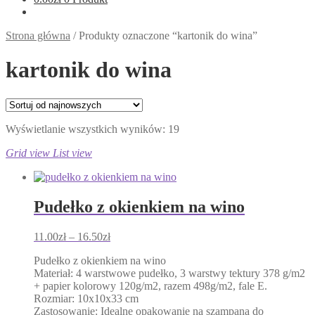
Strona główna
/
Produkty oznaczone “kartonik do wina”
kartonik do wina
Posortowane
Wyświetlanie wszystkich wyników: 19
według
Grid view
List view
najnowszych
Pudełko z okienkiem na wino
Zakres
11.00
zł
–
16.50
zł
cen:
Pudełko z okienkiem na wino
od
Materiał: 4 warstwowe pudełko, 3 warstwy tektury 378 g/m2
11.00zł
+ papier kolorowy 120g/m2, razem 498g/m2, fale E.
do
Rozmiar: 10x10x33 cm
16.50zł
Zastosowanie: Idealne opakowanie na szampana do