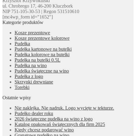
Krzysztof Krzywokulski
ul. Chrobrego 17, 46-200 Kluczbork
NIP 751-105-30-53 | Regon 531510610
[mc4wp_form id="1652"]
Kategorie produktów
Kosze prezentowe
Kosze prezentowe kolorowe
Pudełka
Pudełka kartonowe na butelki
Pudełka kolorowe na butelki
Pudełka na butelki 0.5L
Pudełka na wino
Pudełka świąteczne na wino
Pudełka z logo
Skrzynki drewniane
Torebki
Ostatnie wpisy
Nie naklejka. Nie nadruk. Logo wycięte w tekturze.
Pudełko dealer roku
2026 świąteczne pudełka na wino z logo
Katalog opakowań świątecznych dla firm 2025
Kiedy chcesz podarować wino
Granatowe pudełko na wino