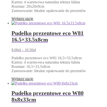
produktu
Karton: 4 warstwowa naturalna tektura falista
7.50zł
Rozmiar: 20x20x9cm
do
Zastosowanie: Idealne opakowanie do prezentów
9.50zł
Ten
Wybierz opcje
produkt
ma
wiele
Pudełko prezentowe eco W81
wariantów.
16.5×33.5x8cm
Opcje
można
wybrać
Zakres
8.00
zł
–
10.50
zł
na
cen:
stronie
Pudełko prezentowe eco W81 16,5×33,5x8cm
od
produktu
Karton: 4 warstwowa naturalna tektura falista
8.00zł
Rozmiar: 16,5×33,5x8cm
do
Zastosowanie: Idealne opakowanie do prezentów
10.50zł
Ten
Wybierz opcje
produkt
ma
wiele
Pudełko prezentowe eco W80
wariantów.
8x8x33cm
Opcje
można