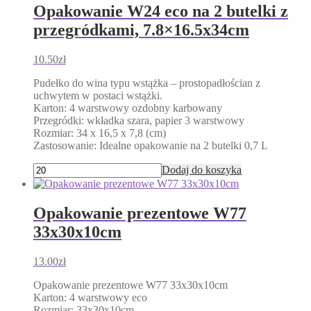
wariantów.
Opakowanie W24 eco na 2 butelki z
Opcje
przegródkami, 7.8×16.5x34cm
można
wybrać
na
10.50
zł
stronie
produktu
Pudełko do wina typu wstążka – prostopadłościan z
uchwytem w postaci wstążki.
Karton: 4 warstwowy ozdobny karbowany
Przegródki: wkładka szara, papier 3 warstwowy
Rozmiar: 34 x 16,5 x 7,8 (cm)
Zastosowanie: Idealne opakowanie na 2 butelki 0,7 L
Dodaj do koszyka
Opakowanie prezentowe W77
33x30x10cm
13.00
zł
Opakowanie prezentowe W77 33x30x10cm
Karton: 4 warstwowy eco
Rozmiar: 33x30x10cm