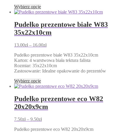
Ten
Wybierz opcje
produkt
ma
wiele
Pudełko prezentowe białe W83
wariantów.
35x22x10cm
Opcje
można
wybrać
Zakres
13.00
zł
–
16.00
zł
na
cen:
stronie
Pudełko prezentowe białe W83 35x22x10cm
od
produktu
Karton: 4 warstwowa biała tektura falista
13.00zł
Rozmiar: 35x22x10cm
do
Zastosowanie: Idealne opakowanie do prezentów
16.00zł
Ten
Wybierz opcje
produkt
ma
wiele
Pudełko prezentowe eco W82
wariantów.
20x20x9cm
Opcje
można
wybrać
Zakres
7.50
zł
–
9.50
zł
na
cen:
stronie
Pudełko prezentowe eco W82 20x20x9cm
od