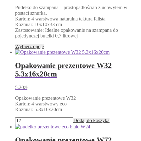
Pudełko do szampana – prostopadłościan z uchwytem w
postaci sznurka.
Karton: 4 warstwowa naturalna tektura falista
Rozmiar: 10x10x33 cm
Zastosowanie: Idealne opakowanie na szampana do
pojedynczej butelki 0,7 litrowej
Ten
Wybierz opcje
produkt
ma
wiele
Opakowanie prezentowe W32
wariantów.
5.3x16x20cm
Opcje
można
wybrać
5.20
zł
na
stronie
Opakowanie prezentowe W32
produktu
Karton: 4 warstwowy eco
Rozmiar: 5.3x16x20cm
Dodaj do koszyka
Opakowanie prezentowe W72