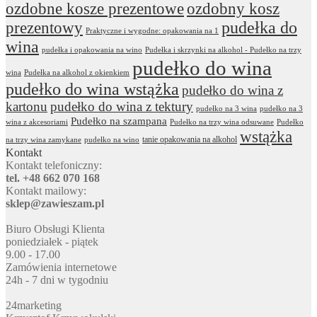
ozdobne kosze prezentowe
ozdobny kosz
prezentowy
pudełka do
Praktyczne i wygodne: opakowania na 1
wina
pudełka i opakowania na wino
Pudełka i skrzynki na alkohol - Pudełko na trzy
pudełko do wina
wina
Pudełka na alkohol z okienkiem
pudełko do wina wstążka
pudełko do wina z
kartonu
pudełko do wina z tektury
pudełko na 3 wina
pudełko na 3
Pudełko na szampana
wina z akcesoriami
Pudełko na trzy wina odsuwane
Pudełko
wstążka
tanie opakowania na alkohol
na trzy wina zamykane
pudełko na wino
Kontakt
Kontakt telefoniczny:
tel. +48 662 070 168
Kontakt mailowy:
sklep@zawieszam.pl
Biuro Obsługi Klienta
poniedziałek - piątek
9.00 - 17.00
Zamówienia internetowe
24h - 7 dni w tygodniu
24marketing