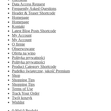
Data Access Request
Frequently Asked Questions
Header & Teaser Shortcode
Homepage
Homepage
Kontakt
Latest Blog Posts Shortcode
My Account
My Account
O firmie
Obserwowane
Oferta na wino
Polityka prywatności
Polityka prywatności
Product Category Shortcode
Pudełko świąteczne, jakość Premium
Shop
Shopping Tips
Shopping Tips
Terms of Use
Track Your Order
Twój koszyk
Wishlist
0.00
zł
0 Produkt