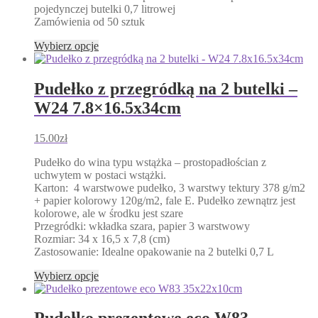
pojedynczej butelki 0,7 litrowej
Zamówienia od 50 sztuk
Ten
Wybierz opcje
produkt
ma
wiele
Pudełko z przegródką na 2 butelki –
wariantów.
W24 7.8×16.5x34cm
Opcje
można
wybrać
15.00
zł
na
stronie
Pudełko do wina typu wstążka – prostopadłościan z
produktu
uchwytem w postaci wstążki.
Karton: 4 warstwowe pudełko, 3 warstwy tektury 378 g/m2
+ papier kolorowy 120g/m2, fale E. Pudełko zewnątrz jest
kolorowe, ale w środku jest szare
Przegródki: wkładka szara, papier 3 warstwowy
Rozmiar: 34 x 16,5 x 7,8 (cm)
Zastosowanie: Idealne opakowanie na 2 butelki 0,7 L
Ten
Wybierz opcje
produkt
ma
wiele