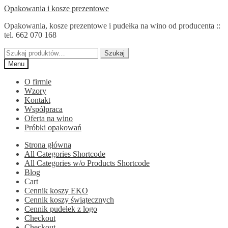
Przejdź
Przejdź
Opakowania i kosze prezentowe
do
do
Opakowania, kosze prezentowe i pudełka na wino od producenta ::
nawigacji
treści
tel. 662 070 168
Szukaj:
Szukaj
Menu
O firmie
Wzory
Kontakt
Współpraca
Oferta na wino
Próbki opakowań
Strona główna
All Categories Shortcode
All Categories w/o Products Shortcode
Blog
Cart
Cennik koszy EKO
Cennik koszy świątecznych
Cennik pudełek z logo
Checkout
Checkout