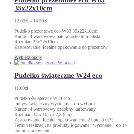
Pudełko prezentowe eco W83
wariantów.
35x22x10cm
Opcje
można
wybrać
Zakres
12.00
zł
–
14.50
zł
na
cen:
stronie
Pudełko prezentowe eco W83 35x22x10cm
od
produktu
Karton: 4 warstwowa naturalna tektura falista
12.00zł
Rozmiar: 35x22x10cm
do
Zastosowanie: Idealne opakowanie do prezentów
14.50zł
Ten
Wybierz opcje
produkt
ma
wiele
Pudełko świąteczne W24 eco
wariantów.
Opcje
11.00
zł
można
wybrać
Pudełko świąteczne W24 eco
na
motyw świąteczny wycinany – do wyboru
stronie
Karton: 4 warstwowy ozdobny karbowany
produktu
Rozmiar: 34 x 16,5 x 7,8 (cm)
Zastosowanie: Idealne opakowanie na 2 butelki 0,7L
Termin realizacji na produkty logowane / wycinane – do 14
dni po zamówieniu