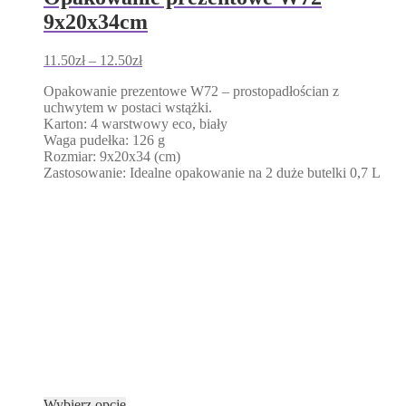
9x20x34cm
Zakres
11.50
zł
–
12.50
zł
cen:
Opakowanie prezentowe W72 – prostopadłościan z
od
uchwytem w postaci wstążki.
11.50zł
Karton: 4 warstwowy eco, biały
do
Waga pudełka: 126 g
12.50zł
Rozmiar: 9x20x34 (cm)
Zastosowanie: Idealne opakowanie na 2 duże butelki 0,7 L
Ten
Wybierz opcje