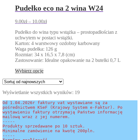
ma
wiele
Pudełko eco na 2 wina W24
wariantów.
Opcje
Zakres
9.00
zł
–
10.00
zł
można
cen:
wybrać
Pudełko do wina typu wstążka – prostopadłościan z
od
na
uchwytem w postaci wstążki.
9.00zł
stronie
Karton: 4 warstwowy ozdobny karbowany
do
produktu
Waga pudełka: 126 g
10.00zł
Rozmiar: 34 x 16,5 x 7,8 (cm)
Zastosowanie: Idealne opakowanie na 2 butelki 0,7 L
Ten
Wybierz opcje
produkt
ma
wiele
Posortowane
Wyświetlanie wszystkich wyników: 19
wariantów.
według
Opcje
Od 1.04.2026r faktury vat wystawiane są za 
najnowszych
można
pośrednictwem KSeF (Krajowy System e-Faktur). Po 
wybrać
wystawieniu faktury otrzymają Państwo informację 
na
mailową wraz z jej numerem.
stronie
-----
Produkty sprzedawane po 10 sztuk.
produktu
Minimalne zamówienie na kwotę 200pln.
-----