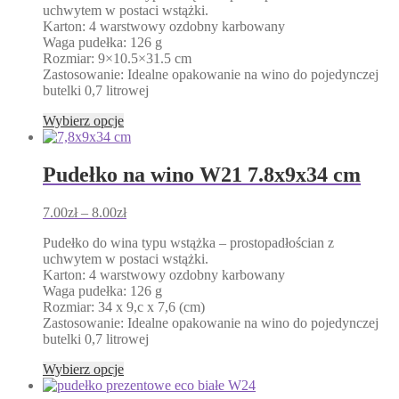
uchwytem w postaci wstążki.
7.00zł
stronie
Karton: 4 warstwowy ozdobny karbowany
do
produktu
Waga pudełka: 126 g
8.00zł
Rozmiar: 9×10.5×31.5 cm
Zastosowanie: Idealne opakowanie na wino do pojedynczej
butelki 0,7 litrowej
Ten
Wybierz opcje
produkt
ma
wiele
Pudełko na wino W21 7.8x9x34 cm
wariantów.
Opcje
Zakres
7.00
zł
–
8.00
zł
można
cen:
wybrać
Pudełko do wina typu wstążka – prostopadłościan z
od
na
uchwytem w postaci wstążki.
7.00zł
stronie
Karton: 4 warstwowy ozdobny karbowany
do
produktu
Waga pudełka: 126 g
8.00zł
Rozmiar: 34 x 9,c x 7,6 (cm)
Zastosowanie: Idealne opakowanie na wino do pojedynczej
butelki 0,7 litrowej
Ten
Wybierz opcje
produkt