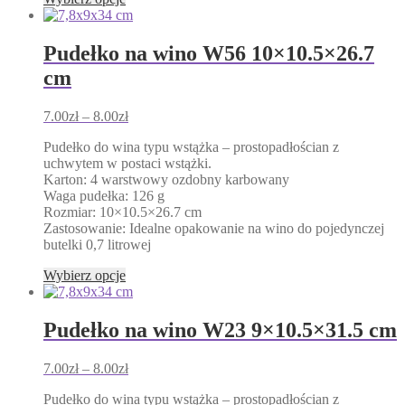
produkt
ma
wiele
Pudełko na wino W56 10×10.5×26.7
wariantów.
cm
Opcje
można
wybrać
Zakres
7.00
zł
–
8.00
zł
na
cen:
stronie
Pudełko do wina typu wstążka – prostopadłościan z
od
produktu
uchwytem w postaci wstążki.
7.00zł
Karton: 4 warstwowy ozdobny karbowany
do
Waga pudełka: 126 g
8.00zł
Rozmiar: 10×10.5×26.7 cm
Zastosowanie: Idealne opakowanie na wino do pojedynczej
butelki 0,7 litrowej
Ten
Wybierz opcje
produkt
ma
wiele
Pudełko na wino W23 9×10.5×31.5 cm
wariantów.
Opcje
Zakres
7.00
zł
–
8.00
zł
można
cen:
wybrać
Pudełko do wina typu wstążka – prostopadłościan z
od
na