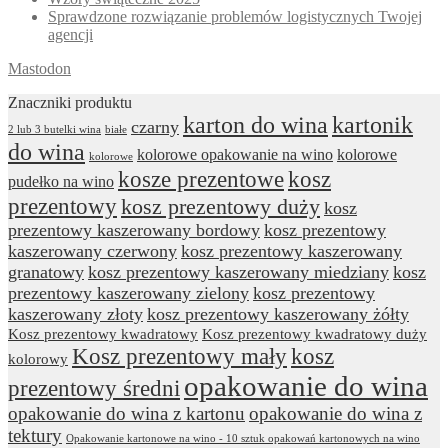
Sprawdzone rozwiązanie problemów logistycznych Twojej
agencji
Mastodon
Znaczniki produktu
karton do wina
kartonik
czarny
2 lub 3 butelki wina
białe
do wina
kolorowe opakowanie na wino
kolorowe
kolorowe
kosze prezentowe
kosz
pudełko na wino
prezentowy
kosz prezentowy duży
kosz
prezentowy kaszerowany bordowy
kosz prezentowy
kaszerowany czerwony
kosz prezentowy kaszerowany
granatowy
kosz prezentowy kaszerowany miedziany
kosz
prezentowy kaszerowany zielony
kosz prezentowy
kaszerowany złoty
kosz prezentowy kaszerowany żółty
Kosz prezentowy kwadratowy
Kosz prezentowy kwadratowy duży
Kosz prezentowy mały
kosz
kolorowy
opakowanie do wina
prezentowy średni
opakowanie do wina z kartonu
opakowanie do wina z
tektury
Opakowanie kartonowe na wino - 10 sztuk opakowań kartonowych na wino