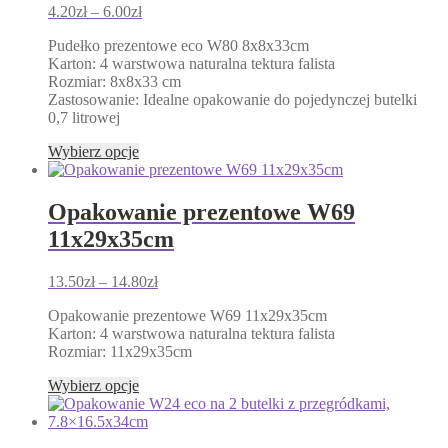
wybrać
Zakres
4.20
zł
–
6.00
zł
na
cen:
stronie
Pudełko prezentowe eco W80 8x8x33cm
od
produktu
Karton: 4 warstwowa naturalna tektura falista
4.20zł
Rozmiar: 8x8x33 cm
do
Zastosowanie: Idealne opakowanie do pojedynczej butelki
6.00zł
0,7 litrowej
Ten
Wybierz opcje
produkt
ma
wiele
Opakowanie prezentowe W69
wariantów.
11x29x35cm
Opcje
można
wybrać
Zakres
13.50
zł
–
14.80
zł
na
cen:
stronie
Opakowanie prezentowe W69 11x29x35cm
od
produktu
Karton: 4 warstwowa naturalna tektura falista
13.50zł
Rozmiar: 11x29x35cm
do
14.80zł
Ten
Wybierz opcje
produkt
ma
wiele