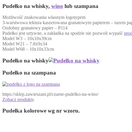
Pudełko na whisky,
wino
lub szampana
Możliwość znakowania własnym logotypem
3-warstwowa tektura kaszerowana granatowym papierem – razem pa
Ozdobny granatowy papier – P114
Pudełko jest sztywne, a zakładka na spodzie nie pozwoli wypaść
pro
Model W3 – 10x10x39cm
Model W21 – 7.8x9x34
Model W68 – 10x10x33cm
Pudełko na whisky
Pudełko na szampana
https://sklep.zawieszam.pl/czarne-pudelko-na-wino/
Zobacz produkty
Pudełka kolorowe wg nr wzoru.