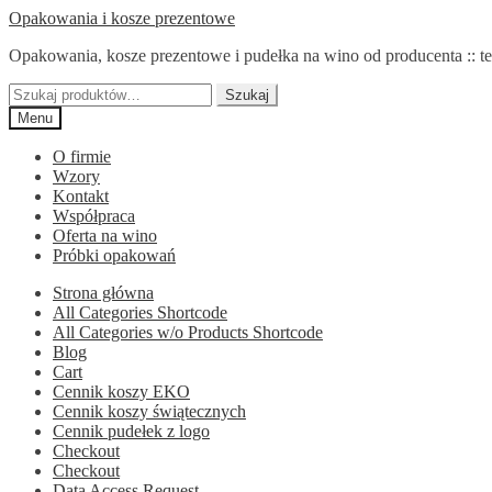
Przejdź
Przejdź
Opakowania i kosze prezentowe
do
do
Opakowania, kosze prezentowe i pudełka na wino od producenta :: te
nawigacji
treści
Szukaj:
Szukaj
Menu
O firmie
Wzory
Kontakt
Współpraca
Oferta na wino
Próbki opakowań
Strona główna
All Categories Shortcode
All Categories w/o Products Shortcode
Blog
Cart
Cennik koszy EKO
Cennik koszy świątecznych
Cennik pudełek z logo
Checkout
Checkout
Data Access Request