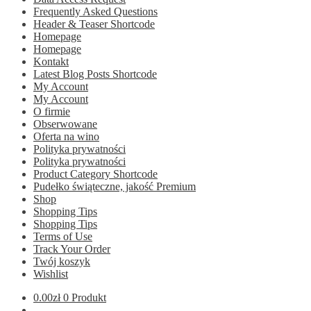
Frequently Asked Questions
Header & Teaser Shortcode
Homepage
Homepage
Kontakt
Latest Blog Posts Shortcode
My Account
My Account
O firmie
Obserwowane
Oferta na wino
Polityka prywatności
Polityka prywatności
Product Category Shortcode
Pudełko świąteczne, jakość Premium
Shop
Shopping Tips
Shopping Tips
Terms of Use
Track Your Order
Twój koszyk
Wishlist
0.00
zł
0 Produkt