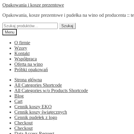
Przejdź
Przejdź
Opakowania i kosze prezentowe
do
do
Opakowania, kosze prezentowe i pudełka na wino od producenta :: te
nawigacji
treści
Szukaj:
Szukaj
Menu
O firmie
Wzory
Kontakt
Współpraca
Oferta na wino
Próbki opakowań
Strona główna
All Categories Shortcode
All Categories w/o Products Shortcode
Blog
Cart
Cennik koszy EKO
Cennik koszy świątecznych
Cennik pudełek z logo
Checkout
Checkout
Data Access Request