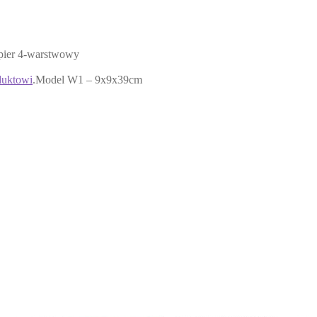
pier 4-warstwowy
duktowi
.
Model W1 – 9x9x39cm