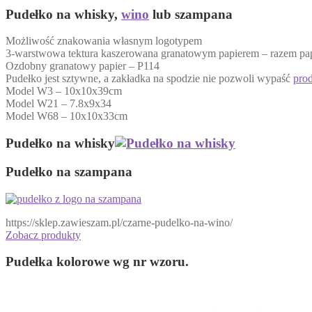
Pudełko na whisky,
wino
lub szampana
Możliwość znakowania własnym logotypem
3-warstwowa tektura kaszerowana granatowym papierem – razem pa
Ozdobny granatowy papier – P114
Pudełko jest sztywne, a zakładka na spodzie nie pozwoli wypaść
pro
Model W3 – 10x10x39cm
Model W21 – 7.8x9x34
Model W68 – 10x10x33cm
Pudełko na whisky
Pudełko na szampana
https://sklep.zawieszam.pl/czarne-pudelko-na-wino/
Zobacz produkty
Pudełka kolorowe wg nr wzoru.