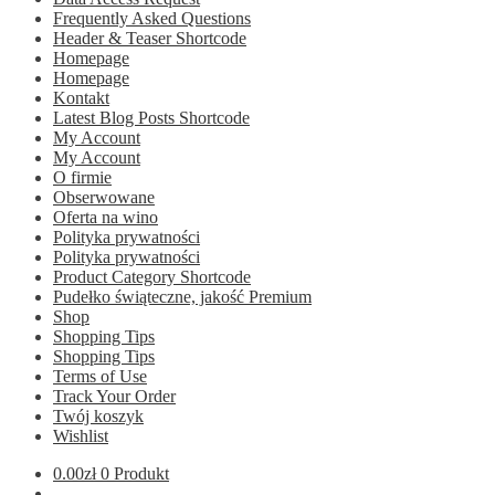
Frequently Asked Questions
Header & Teaser Shortcode
Homepage
Homepage
Kontakt
Latest Blog Posts Shortcode
My Account
My Account
O firmie
Obserwowane
Oferta na wino
Polityka prywatności
Polityka prywatności
Product Category Shortcode
Pudełko świąteczne, jakość Premium
Shop
Shopping Tips
Shopping Tips
Terms of Use
Track Your Order
Twój koszyk
Wishlist
0.00
zł
0 Produkt