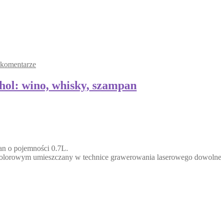
 komentarze
hol: wino, whisky, szampan
an o pojemności 0.7L.
kolorowym umieszczany w technice grawerowania laserowego dowoln