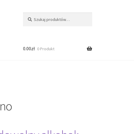
Szukaj:
Szukaj
0.00
zł
0 Produkt
ino
ści