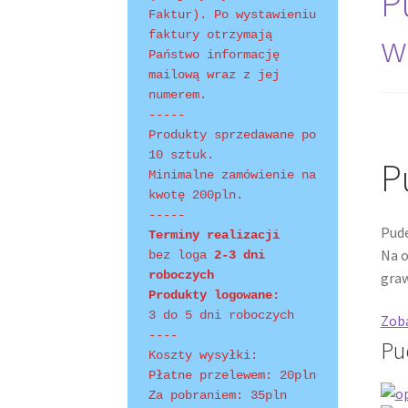
P
Faktur). Po wystawieniu 
w
faktury otrzymają 
Shopping Tips
Terms of Use
Track Your Order
Państwo informację 
mailową wraz z jej 
numerem.
-----
Produkty sprzedawane po 
10 sztuk.
P
Minimalne zamówienie na 
kwotę 200pln.
-----
Pude
Terminy realizacji 
Na o
bez loga
 2-3 dni 
roboczych
graw
Produkty logowane:
3 do 5 dni roboczych
Zoba
----
Pu
Koszty wysyłki:
Płatne przelewem: 20pln
Za pobraniem: 35pln