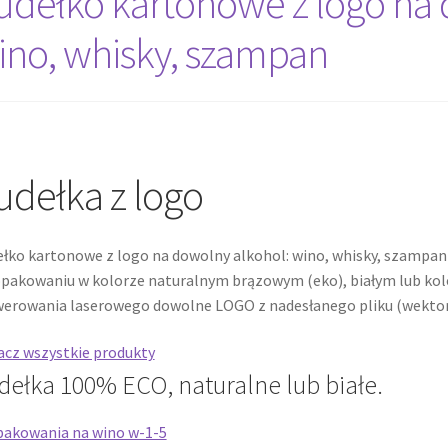
udełko kartonowe z logo na 
ino, whisky, szampan
Twój koszyk
Wishlist
udełka z logo
łko kartonowe z logo na dowolny alkohol: wino, whisky, szampan 
pakowaniu w kolorze naturalnym brązowym (eko), białym lub ko
erowania laserowego dowolne LOGO z nadesłanego pliku (wekt
cz wszystkie produkty
dełka 100% ECO, naturalne lub białe.