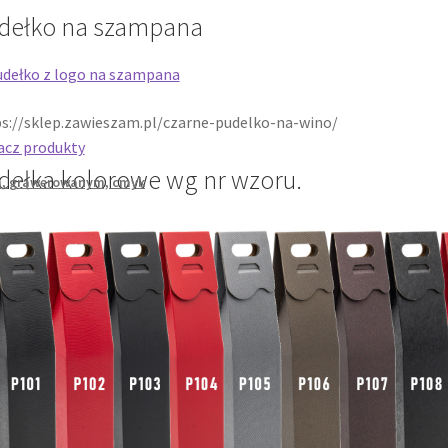
dełko na szampana
s://sklep.zawieszam.pl/czarne-pudelko-na-wino/
acz produkty
dełka kolorowe wg nr wzoru.