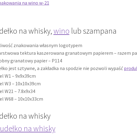
dełko na whisky,
wino
lub szampana
liwość znakowania własnym logotypem
arstwowa tektura kaszerowana granatowym papierem – razem pa
bny granatowy papier – P114
łko jest sztywne, a zakładka na spodzie nie pozwoli wypaść
produ
el W1 – 9x9x39cm
el W3 – 10x10x39cm
l W21 – 7.8x9x34
el W68 – 10x10x33cm
dełko na whisky