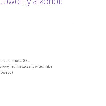
dowolny alkohol:
o pojemności 0.7L.
lorowym umieszczany w technice
orowego)