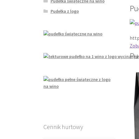
Pudełka świąteczne na wino
Pu
Pudełka z logo
http
Zob
Pu
Cennik hurtowy