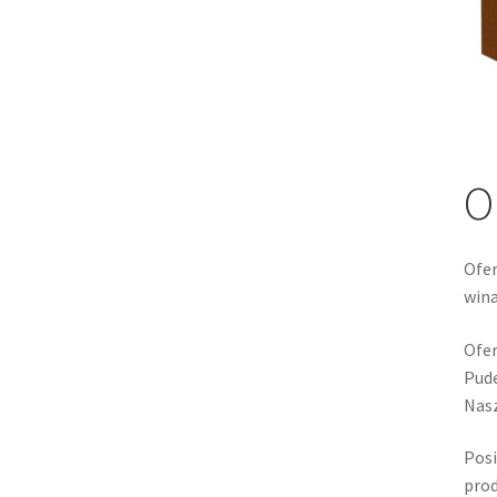
O
Ofer
wina
Ofer
Pude
Nasz
Posi
prod