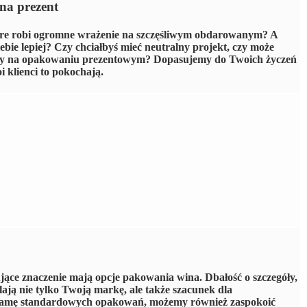
na prezent
re robi ogromne wrażenie na szczęśliwym obdarowanym? A
ebie lepiej? Czy chciałbyś mieć neutralny projekt, czy może
any na opakowaniu prezentowym? Dopasujemy do Twoich życzeń
i klienci to pokochają.
ce znaczenie mają opcje pakowania wina. Dbałość o szczegóły,
lają nie tylko Twoją markę, ale także szacunek dla
 gamę standardowych opakowań, możemy również zaspokoić