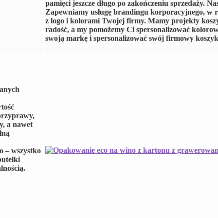
pamięci jeszcze długo po zakończeniu sprzedaży. Na
Zapewniamy usługę brandingu korporacyjnego, w ra
z logo i kolorami Twojej firmy. Mamy projekty kos
radość, a my pomożemy Ci spersonalizować koloro
swoją markę i spersonalizować swój firmowy koszyk 
wanych
rtość
przyprawy,
y, a nawet
łną
o – wszystko
utelki
lnością.