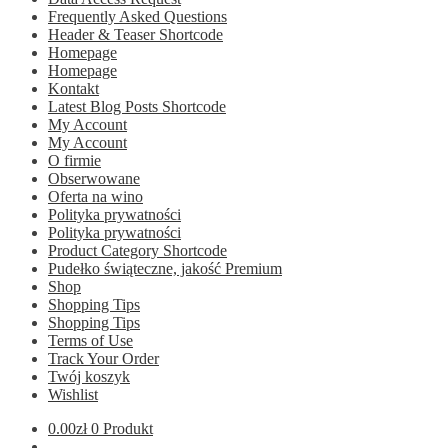
Frequently Asked Questions
Header & Teaser Shortcode
Homepage
Homepage
Kontakt
Latest Blog Posts Shortcode
My Account
My Account
O firmie
Obserwowane
Oferta na wino
Polityka prywatności
Polityka prywatności
Product Category Shortcode
Pudełko świąteczne, jakość Premium
Shop
Shopping Tips
Shopping Tips
Terms of Use
Track Your Order
Twój koszyk
Wishlist
0.00
zł
0 Produkt