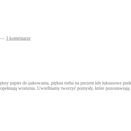
—
3 komentarze
iękny papier do pakowania, piękna torba na prezent lub luksusowe pu
e dopełniają wrażenia. Uwielbiamy tworzyć pomysły, które pozostawiaj