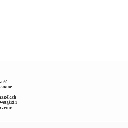
wość
konane
zegółach,
wstążki i
oczenie