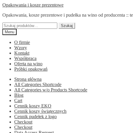
Przejdź
Przejdź
Opakowania i kosze prezentowe
do
do
Opakowania, kosze prezentowe i pudełka na wino od producenta :: te
nawigacji
treści
Szukaj:
Szukaj
Menu
O firmie
Wzory
Kontakt
Współpraca
Oferta na wino
Próbki opakowań
Strona główna
All Categories Shortcode
All Categories w/o Products Shortcode
Blog
Cart
Cennik koszy EKO
Cennik koszy świątecznych
Cennik pudełek z logo
Checkout
Checkout
Data Access Request