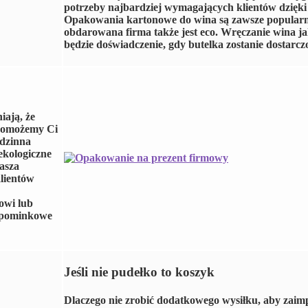
potrzeby najbardziej wymagających klientów dzięki
Opakowania kartonowe do wina są zawsze popularne i
obdarowana firma także jest eco. Wręczanie wina jak
będzie doświadczenie, gdy butelka zostanie dostar
iają, że
, pomożemy Ci
odzinna
ekologiczne
asza
klientów
owi lub
 upominkowe
Jeśli nie pudełko to koszyk
Dlaczego nie zrobić dodatkowego wysiłku, aby zaimp