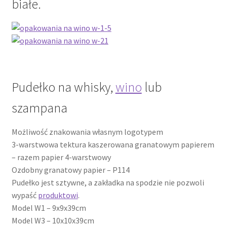
białe.
Kontakt
Latest Blog Posts Shortcode
My Account
Pudełko na whisky,
wino
lub
My Account
szampana
O firmie
Możliwość znakowania własnym logotypem
3-warstwowa tektura kaszerowana granatowym papierem
Obserwowane
– razem papier 4-warstwowy
Ozdobny granatowy papier – P114
Oferta na wino
Pudełko jest sztywne, a zakładka na spodzie nie pozwoli
wypaść
produktowi
.
Polityka prywatności
Model W1 – 9x9x39cm
Model W3 – 10x10x39cm