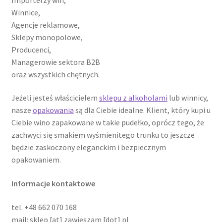
Winnice,
Agencje reklamowe,
Sklepy monopolowe,
Producenci,
Managerowie sektora B2B
oraz wszystkich chętnych.
Jeżeli jesteś właścicielem
sklepu z alkoholami
lub winnicy,
nasze
opakowania
są dla Ciebie idealne. Klient, który kupi u
Ciebie wino zapakowane w takie pudełko, oprócz tego, że
zachwyci się smakiem wyśmienitego trunku to jeszcze
będzie zaskoczony eleganckim i bezpiecznym
opakowaniem.
Informacje kontaktowe
tel. +48 662 070 168
mail: sklep [at] zawieszam [dot] pl