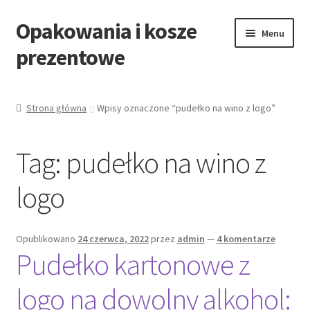
Opakowania i kosze
Przejdź
Przejdź
Menu
do
do
prezentowe
nawigacji
treści
Strona główna
Strona główna
Wpisy oznaczone “pudełko na wino z logo”
All Categories Shortcode
Tag:
pudełko na wino z
All Categories w/o Products Shortcode
logo
Blog
Cart
Opublikowano
24 czerwca, 2022
przez
admin
—
4 komentarze
Pudełko kartonowe z
Cennik koszy EKO
logo na dowolny alkohol:
Cennik koszy świątecznych