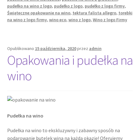
pudełko na wino z logo
,
pudełko z logo
,
pudełko z logo firmy
,
Świąteczne opakowanie na wino
,
tektura falista allegro
,
torebki
na wino z logo firmy
,
wino eco
,
wino z logo
,
Wino z logo Firmy
Opublikowano
15 października, 2020
przez
admin
Opakowania i pudełka na
wino
Pudełka na wino
Pudełka na wino to ekskluzywny i zabawny sposób na
podarowanie butelek wina na każdą okazję! Oferujemy