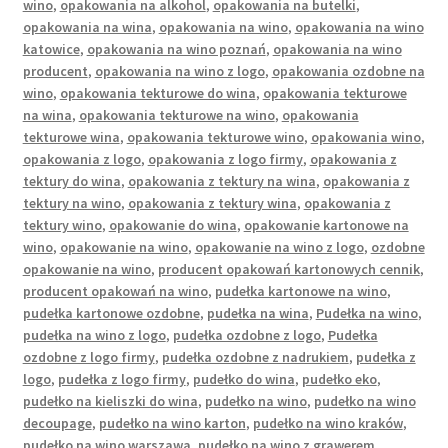
wino
,
opakowania na alkohol
,
opakowania na butelki
,
opakowania na wina
,
opakowania na wino
,
opakowania na wino
katowice
,
opakowania na wino poznań
,
opakowania na wino
producent
,
opakowania na wino z logo
,
opakowania ozdobne na
wino
,
opakowania tekturowe do wina
,
opakowania tekturowe
na wina
,
opakowania tekturowe na wino
,
opakowania
tekturowe wina
,
opakowania tekturowe wino
,
opakowania wino
,
opakowania z logo
,
opakowania z logo firmy
,
opakowania z
tektury do wina
,
opakowania z tektury na wina
,
opakowania z
tektury na wino
,
opakowania z tektury wina
,
opakowania z
tektury wino
,
opakowanie do wina
,
opakowanie kartonowe na
wino
,
opakowanie na wino
,
opakowanie na wino z logo
,
ozdobne
opakowanie na wino
,
producent opakowań kartonowych cennik
,
producent opakowań na wino
,
pudełka kartonowe na wino
,
pudełka kartonowe ozdobne
,
pudełka na wina
,
Pudełka na wino
,
pudełka na wino z logo
,
pudełka ozdobne z logo
,
Pudełka
ozdobne z logo firmy
,
pudełka ozdobne z nadrukiem
,
pudełka z
logo
,
pudełka z logo firmy
,
pudełko do wina
,
pudełko eko
,
pudełko na kieliszki do wina
,
pudełko na wino
,
pudełko na wino
decoupage
,
pudełko na wino karton
,
pudełko na wino kraków
,
pudełko na wino warszawa
,
pudełko na wino z grawerem
,