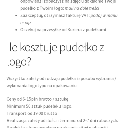
odpowiedzi zobaczysz na zdjęciu dokładnie Twoje
pudełko z Twoim logo:
mail na dole treści
Zaakceptuj, otrzymasz fakturę VAT:
podaj w mailu
nr nip
Oczekuj na przesyłkę od Kuriera z pudełkami
Ile kosztuje pudełko z
logo?
Wszystko zależy od rodzaju pudełka i sposobu wybrania /
wykonania logotypu na opakowaniu.
Ceny od 6-15pln brutto / sztukę
Minimum 50 sztuk pudełek z logo.
Transport od 19.00 brutto
Realizacja zależy od ilości i terminu: od 2-7 dni roboczych.
Produkty z logo wysyłane po akceptacji wizualizacji i