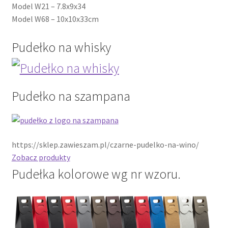
Polityka prywatności
Model W21 – 7.8x9x34
Model W68 – 10x10x33cm
Product Category Shortcode
Pudełko na whisky
Pudełko świąteczne, jakość Premium
Shop
Pudełko na szampana
Shopping Tips
Shopping Tips
https://sklep.zawieszam.pl/czarne-pudelko-na-wino/
Zobacz produkty
Terms of Use
Pudełka kolorowe wg nr wzoru.
Track Your Order
Twój koszyk