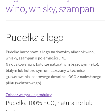
wino, whisky, szampan
Cennik pudełek z logo
Checkout
Pudełka z logo
Checkout
Pudełko kartonowe z logo na dowolny alkohol: wino,
Data Access Request
whisky, szampan o pojemności 0.7L.
Na opakowaniu w kolorze naturalnym brązowym (eko),
Frequently Asked Questions
białym lub kolorowym umieszczany w technice
grawerowania laserowego dowolne LOGO z nadesłanego
Header & Teaser Shortcode
pliku (wektorowego)
Homepage
Zobacz wszystkie produkty
Pudełka 100% ECO, naturalne lub
Homepage