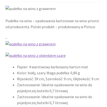
Cennik pudełek z logo
Pudełko na wino – opakowania kartonowe na wino prosto
Checkout
od producenta. Polski produkt – produkowany w Polsce.
Checkout
–
Data Access Request
Frequently Asked Questions
Papier: 4 warstwowy karbowany karton mat
Kolor: biały, szary. Waga pudełka: 0,80 g
Header & Teaser Shortcode
Wysokość: 39 cm, Szerokość: 9 cm, Głębokość: 9 cm
Zastosowanie: Idealne opakowanie na wino do
Homepage
pojedynczej butelki 0,7 litrowej
Zastosowanie: Idealne opakowanie na wino do
Homepage
pojedynczej butelki 0,7 litrowej