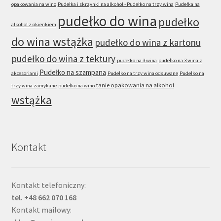
opakowania na wino
Pudełka i skrzynki na alkohol - Pudełko na trzy wina
Pudełka na
pudełko do wina
pudełko
alkohol z okienkiem
do wina wstążka
pudełko do wina z kartonu
pudełko do wina z tektury
pudełko na 3 wina
pudełko na 3 wina z
Pudełko na szampana
akcesoriami
Pudełko na trzy wina odsuwane
Pudełko na
tanie opakowania na alkohol
trzy wina zamykane
pudełko na wino
wstążka
Kontakt
Kontakt telefoniczny:
tel. +48 662 070 168
Kontakt mailowy: