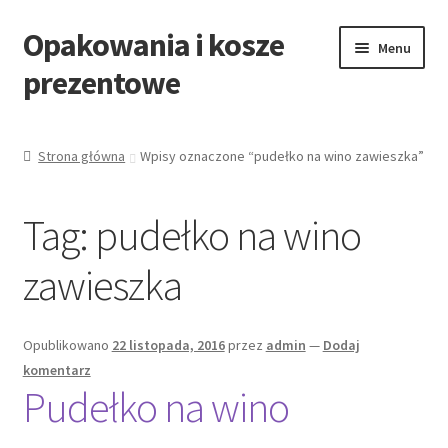
Opakowania i kosze
Przejdź
Przejdź
Menu
do
do
prezentowe
nawigacji
treści
Strona główna
Strona główna
Wpisy oznaczone “pudełko na wino zawieszka”
All Categories Shortcode
Tag:
pudełko na wino
All Categories w/o Products Shortcode
zawieszka
Blog
Cart
Opublikowano
22 listopada, 2016
przez
admin
—
Dodaj
komentarz
Pudełko na wino
Cennik koszy EKO
Cennik koszy świątecznych