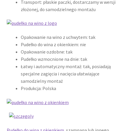
Transport: płaskie paczki, dostarczamy w wersji
Kontakt
złożonej, do samodzielnego montażu
Latest Blog Posts Shortcode
Opakowanie na wino z uchwytem: tak
My Account
Pudełko do wina z okienkiem: nie
Opakowanie ozdobne: tak
My Account
Pudełko wzmocnione na dnie: tak
Łatwy i automatyczny montaż: tak, posiadają
O firmie
specjalne zagięcia i nacięcia ułatwiające
samodzielny montaż
Obserwowane
Produkcja: Polska
Oferta na wino
Polityka prywatności
Pudełko do wina z okienkiem
, szampana lub innego