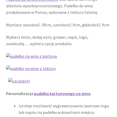
Polityka prywatności
alkoholu wysokoprocentowego. Pudełko do wina
produkowane w Polsce, wykonane z tektury falistej.
Product Category Shortcode
Wymiary: wysokość: 39cm, szerokość: 9cm, głębokość: 9cm
Pudełko świąteczne, jakość Premium
Wybierz kolor, dodaj wzór, grawer, napis, logo,
Shop
zawieszkę
…
wybierz opcje produktu
Shopping Tips
Shopping Tips
Terms of Use
Personalizacja
pudełka kartonowego na wino
.
Track Your Order
Istnieje możliwość wygrawerowania laserowo loga
Twój koszyk
lub napisu na pudełku w dowolnym miejscu