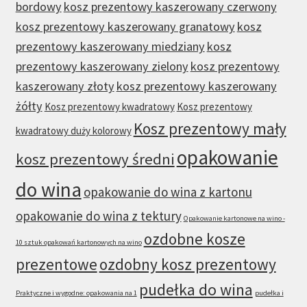
bordowy
kosz prezentowy kaszerowany czerwony
kosz prezentowy kaszerowany granatowy
kosz
prezentowy kaszerowany miedziany
kosz
prezentowy kaszerowany zielony
kosz prezentowy
kaszerowany złoty
kosz prezentowy kaszerowany
żółty
Kosz prezentowy kwadratowy
Kosz prezentowy
Kosz prezentowy mały
kwadratowy duży kolorowy
opakowanie
kosz prezentowy średni
do wina
opakowanie do wina z kartonu
opakowanie do wina z tektury
Opakowanie kartonowe na wino -
ozdobne kosze
10 sztuk opakowań kartonowych na wino
prezentowe
ozdobny kosz prezentowy
pudełka do wina
Praktyczne i wygodne: opakowania na 1
pudełka i