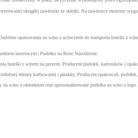
grawerowanej okrągłej zawieszki ze sklejki. Na zawieszce możemy wyg
Ozdobne opakowania na wino z uchwytem do transportu butelki z win
runkiem laserowym | Pudełko na Boże Narodzenie.
a butelki z winem na prezent. Producent pudełek, kartoników i opak
ozdobnej tektury karbowanej i płaskiej. Producent opakowań, pudełek
 na wino z okienkiem oraz spersonalizowane pudełka na wino z logo.