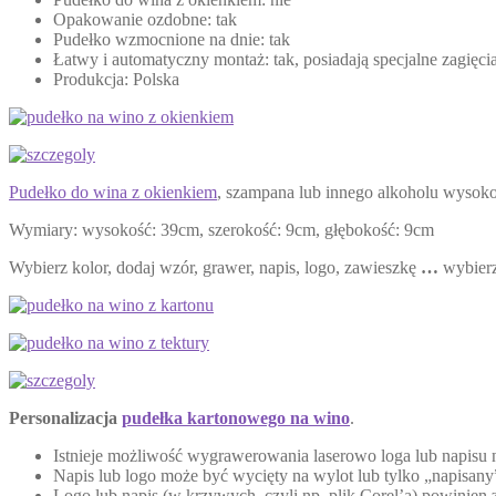
Opakowanie ozdobne: tak
Pudełko wzmocnione na dnie: tak
Łatwy i automatyczny montaż: tak, posiadają specjalne zagięci
Produkcja: Polska
Pudełko do wina z okienkiem
, szampana lub innego alkoholu wysoko
Wymiary: wysokość: 39cm, szerokość: 9cm, głębokość: 9cm
Wybierz kolor, dodaj wzór, grawer, napis, logo, zawieszkę
…
wybierz
Personalizacja
pudełka kartonowego na wino
.
Istnieje możliwość wygrawerowania laserowo loga lub napisu
Napis lub logo może być wycięty na wylot lub tylko „napisan
Logo lub napis (w krzywych, czyli np. plik Corel’a) powinien