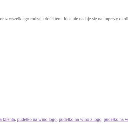
oraz wszelkiego rodzaju defektem. Idealnie nadaje się na imprezy oko
a klienta
,
pudełko na wino logo
,
pudełko na wino z logo
,
pudełko na w