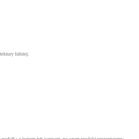
tury falistej.
z pudełka z logiem lub napisem, po czym produkt prezentujemy