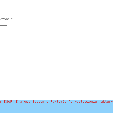
aczone
*
m KSeF (Krajowy System e-Faktur). Po wystawieniu faktury