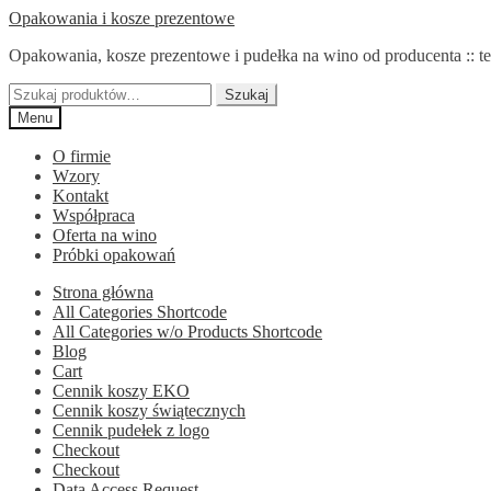
Przejdź
Przejdź
Opakowania i kosze prezentowe
do
do
Opakowania, kosze prezentowe i pudełka na wino od producenta :: te
nawigacji
treści
Szukaj:
Szukaj
Menu
O firmie
Wzory
Kontakt
Współpraca
Oferta na wino
Próbki opakowań
Strona główna
All Categories Shortcode
All Categories w/o Products Shortcode
Blog
Cart
Cennik koszy EKO
Cennik koszy świątecznych
Cennik pudełek z logo
Checkout
Checkout
Data Access Request