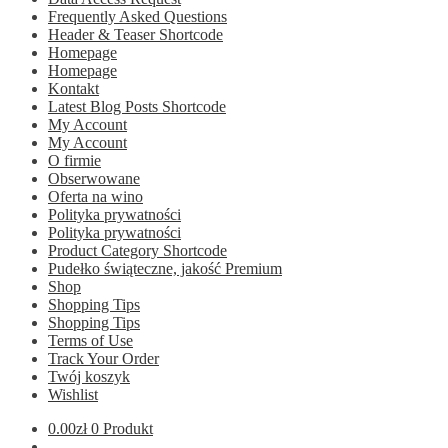
Frequently Asked Questions
Header & Teaser Shortcode
Homepage
Homepage
Kontakt
Latest Blog Posts Shortcode
My Account
My Account
O firmie
Obserwowane
Oferta na wino
Polityka prywatności
Polityka prywatności
Product Category Shortcode
Pudełko świąteczne, jakość Premium
Shop
Shopping Tips
Shopping Tips
Terms of Use
Track Your Order
Twój koszyk
Wishlist
0.00
zł
0 Produkt