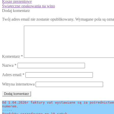
Nawigacja
Poprzedni
Kosze prezentowe
wpis:
Następny
Świąteczne opakowania na wino
wpisu
wpis:
Dodaj komentarz
Twój adres email nie zostanie opublikowany.
Wymagane pola są ozn
Komentarz
*
Nazwa
*
Adres email
*
Witryna internetowa
Od 1.04.2026r faktury vat wystawiane są za pośrednictwe
numerem.
-----
Produkty sprzedawane po 10 sztuk.