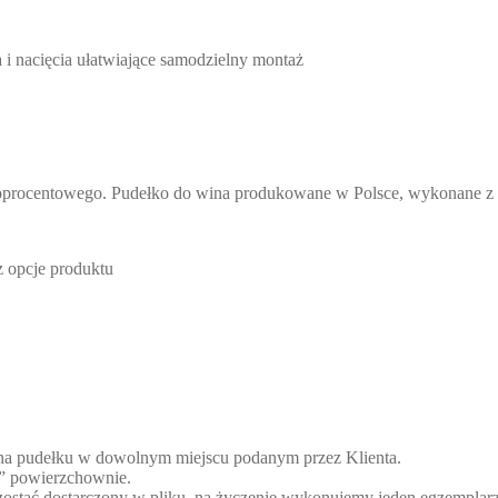
a i nacięcia ułatwiające samodzielny montaż
procentowego. Pudełko do wina produkowane w Polsce, wykonane z tek
 opcje produktu
 na pudełku w dowolnym miejscu podanym przez Klienta.
y” powierzchownie.
 zostać dostarczony w pliku, na życzenie wykonujemy jeden egzemplar