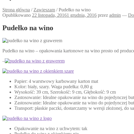
Strona główna
/
Zawieszam
/
Pudełko na wino
Opublikowano
22 listopada, 2016
1 grudnia, 2016
przez
admin
—
Do
Pudełko na wino
Pudełko na wino – opakowania kartonowe na wino prosto od produce
–
Papier: 4 warstwowy karbowany karton mat
Kolor: biały, szary. Waga pudełka: 0,80 g
Wysokość: 39 cm, Szerokość: 9 cm, Głębokość: 9 cm
Zastosowanie: Idealne opakowanie na wino do pojedynczej bute
Zastosowanie: Idealne opakowanie na wino do pojedynczej bute
Transport: płaskie paczki, dostarczamy w wersji złożonej, do
Opakowanie na wino z uchwytem: tak
Pudełko do wina z okienkiem: nie