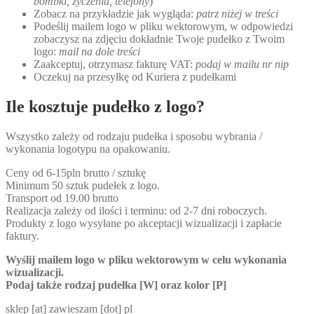
bombki, życzenia, telefony
)
Zobacz na przykładzie jak wygląda:
patrz niżej w treści
Podeślij mailem logo w pliku wektorowym, w odpowiedzi
zobaczysz na zdjęciu dokładnie Twoje pudełko z Twoim
logo:
mail na dole treści
Zaakceptuj, otrzymasz fakturę VAT:
podaj w mailu nr nip
Oczekuj na przesyłkę od Kuriera z pudełkami
Ile kosztuje pudełko z logo?
Wszystko zależy od rodzaju pudełka i sposobu wybrania /
wykonania logotypu na opakowaniu.
Ceny od 6-15pln brutto / sztukę
Minimum 50 sztuk pudełek z logo.
Transport od 19.00 brutto
Realizacja zależy od ilości i terminu: od 2-7 dni roboczych.
Produkty z logo wysyłane po akceptacji wizualizacji i zapłacie
faktury.
Wyślij mailem logo w pliku wektorowym w celu wykonania
wizualizacji.
Podaj także rodzaj pudełka [W] oraz kolor [P]
sklep [at] zawieszam [dot] pl