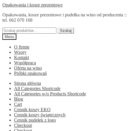
Przejdź
Przejdź
Opakowania i kosze prezentowe
do
do
Opakowania, kosze prezentowe i pudełka na wino od producenta ::
nawigacji
treści
tel. 662 070 168
Szukaj:
Szukaj
Menu
O firmie
Wzory
Kontakt
Współpraca
Oferta na wino
Próbki opakowań
Strona główna
All Categories Shortcode
All Categories w/o Products Shortcode
Blog
Cart
Cennik koszy EKO
Cennik koszy świątecznych
Cennik pudełek z logo
Checkout
Checkout