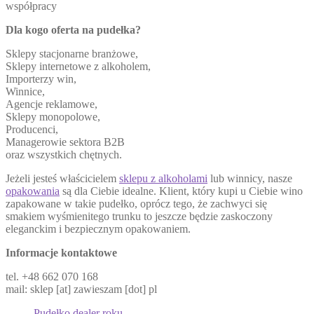
współpracy
Dla kogo oferta na pudełka?
Sklepy stacjonarne branżowe,
Sklepy internetowe z alkoholem,
Importerzy win,
Winnice,
Agencje reklamowe,
Sklepy monopolowe,
Producenci,
Managerowie sektora B2B
oraz wszystkich chętnych.
Jeżeli jesteś właścicielem
sklepu z alkoholami
lub winnicy, nasze
opakowania
są dla Ciebie idealne. Klient, który kupi u Ciebie wino
zapakowane w takie pudełko, oprócz tego, że zachwyci się
smakiem wyśmienitego trunku to jeszcze będzie zaskoczony
eleganckim i bezpiecznym opakowaniem.
Informacje kontaktowe
tel. +48 662 070 168
mail: sklep [at] zawieszam [dot] pl
Pudełko dealer roku