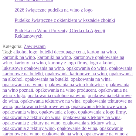
2026 świąteczne pudełka na wino z logo
Pudełko świąteczne z okienkiem w kształcie choinki
Pudełka na Wino i Prezenty, Oferta dla Agencji
Reklamowych
Kategoria:
Zawieszam
Tagi:
alkohol logo
,
butelki decoupage cena
,
karton na wino
,
kartonik na wino
,
kartoniki na wino
,
kartonowe opakowanie na
wino
,
kartony na wino
,
kartony z logo firmy
,
logo alkohol
,
luksusowe opakowania na wino
,
opakowania do wina
,
opakowania
kartonowe na butelki
,
opakowania kartonowe na wino
,
opakowania
na alkohol
,
opakowania na butelki
,
opakowania na wina
,
opakowania na wino
,
opakowania na wino katowice
,
opakowania
na wino poznań
,
opakowania na wino producent
,
opakowania na
wino z logo
,
opakowania ozdobne na wino
,
opakowania tekturowe
do wina
,
opakowania tekturowe na wina
,
opakowania tekturowe na
wino
,
opakowania tekturowe wina
,
opakowania tekturowe wino
,
opakowania wino
,
opakowania z logo
,
opakowania z logo firmy
,
opakowania z tektury do wina
,
opakowania z tektury na wina
,
opakowania z tektury na wino
,
opakowania z tektury wina
,
opakowania z tektury wino
,
opakowanie do wina
,
opakowanie
kartonowe na wino
,
opakowanie na wino
,
opakowanie na wino z