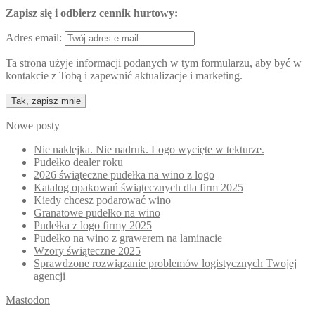
Zapisz się i odbierz cennik hurtowy:
Adres email:
Ta strona użyje informacji podanych w tym formularzu, aby być w
kontakcie z Tobą i zapewnić aktualizacje i marketing.
Nowe posty
Nie naklejka. Nie nadruk. Logo wycięte w tekturze.
Pudełko dealer roku
2026 świąteczne pudełka na wino z logo
Katalog opakowań świątecznych dla firm 2025
Kiedy chcesz podarować wino
Granatowe pudełko na wino
Pudełka z logo firmy 2025
Pudełko na wino z grawerem na laminacie
Wzory świąteczne 2025
Sprawdzone rozwiązanie problemów logistycznych Twojej
agencji
Mastodon