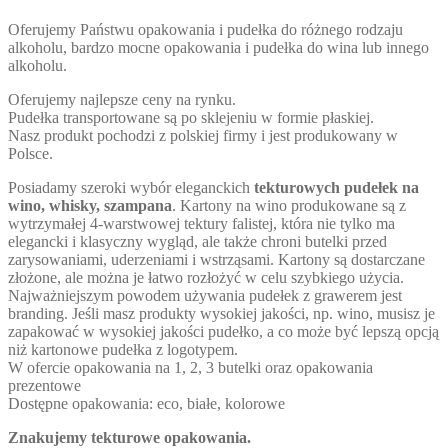
Oferujemy Państwu opakowania i pudełka do różnego rodzaju
alkoholu, bardzo mocne opakowania i pudełka do wina lub innego
alkoholu.
Oferujemy najlepsze ceny na rynku.
Pudełka transportowane są po sklejeniu w formie płaskiej.
Nasz produkt pochodzi z polskiej firmy i jest produkowany w
Polsce.
Posiadamy szeroki wybór eleganckich
tekturowych pudełek na
wino, whisky, szampana
. Kartony na wino produkowane są z
wytrzymałej 4-warstwowej tektury falistej, która nie tylko ma
elegancki i klasyczny wygląd, ale także chroni butelki przed
zarysowaniami, uderzeniami i wstrząsami. Kartony są dostarczane
złożone, ale można je łatwo rozłożyć w celu szybkiego użycia.
Najważniejszym powodem używania pudełek z grawerem jest
branding. Jeśli masz produkty wysokiej jakości, np. wino, musisz je
zapakować w wysokiej jakości pudełko, a co może być lepszą opcją
niż kartonowe pudełka z logotypem.
W ofercie opakowania na 1, 2, 3 butelki oraz opakowania
prezentowe
Dostępne opakowania: eco, białe, kolorowe
Znakujemy tekturowe opakowania.