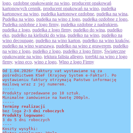
logo
,
ozdobne opakowanie na wino
,
producent opakowań
kartonowych cennik
,
producent opakowań na wino
,
pudełka
kartonowe na wino
,
pudełka kartonowe ozdobne
,
pudełka na wina
,
Pudełka na wino
,
pudełka na wino z logo
,
pudełka ozdobne z logo
,
Pudełka ozdobne z logo firmy
,
pudełka ozdobne z nadrukiem
,
pudełka z logo
,
pudełka z logo firmy
,
pudełko do wina
,
pudełko
eko
,
pudełko na kieliszki do wina
,
pudełko na wino
,
pudełko na
wino decoupage
,
pudełko na wino karton
,
pudełko na wino kraków
,
pudełko na wino warszawa
,
pudełko na wino z grawerem
,
pudełko
na wino z logo
,
pudełko z logo
,
pudełko z logo firmy
,
Świąteczne
opakowanie na wino
,
tektura falista allegro
,
torebki na wino z logo
firmy
,
wino eco
,
wino z logo
,
Wino z logo Firmy
Od 1.04.2026r faktury vat wystawiane są za 
pośrednictwem KSeF (Krajowy System e-Faktur). Po 
wystawieniu faktury otrzymają Państwo informację 
mailową wraz z jej numerem.
-----
Produkty sprzedawane po 10 sztuk.
Minimalne zamówienie na kwotę 200pln.
-----
Terminy realizacji 
bez loga
 2-3 dni roboczych
Produkty logowane:
3 do 5 dni roboczych
----
Koszty wysyłki: