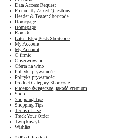
Data Access Request
Frequently Asked Questions
Header & Teaser Shortcode
Homepage
Homepage
Kontakt
Latest Blog Posts Shortcode
My Account
My Account
O firmie
Obserwowane
Oferta na wino
Polityka prywatności
Polityka prywatności
Product Category Shortcode
Pudełko świąteczne, jakość Premium
Shop
Shopping Tips
Shopping Tips
Terms of Use
Track Your Order
Twój koszyk
Wishlist
0.00
zł
0 Produkt