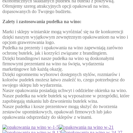
ekonomicznych składanych pudełek na butelki z pokrywką.
Oferujemy szereg atrakcyjnych opcji opakowań na wino,
dopasowanych do Twojego budżetu.
Zalety i zastosowania pudełka na wino:
Marki i sklepy winiarskie mogą wyróżniać się na tle konkurencji
dzięki naszym wyjątkowym zewnętrznym opakowaniom na wino i
opcjom grawerowania logo.
Pudełka na prezenty i opakowania na wino zapewniają zarówno
ochronę butelek, jak i korzyści związane z brandingiem.
Dzięki brandingowi nasze pudełka na wino są doskonałymi
firmowymi prezentami na wino na święta, wydarzenia
marketingowe lub każdą okazję.
Dzięki ogromnemu wyborowi dostępnych stylów, rozmiarów i
kolorów pudełek możesz łatwo znaleźć to, czego potrzebujesz do
swojego sklepu lub wydarzenia.
Nasze opakowania posiadają uchwyt i oddzielne okienka na wino.
Nasze pudełka na wiele butelek są wyposażone w przegródki, które
zapobiegają stukaniu lub dzwonieniu butelek wina.
Nasze pudełka i kosze prezentowe mogą służyć do tworzenia
zestawów upominkowych, opakowań firmowych lub jako
opakowania odsprzedaży do sklepów z winami.