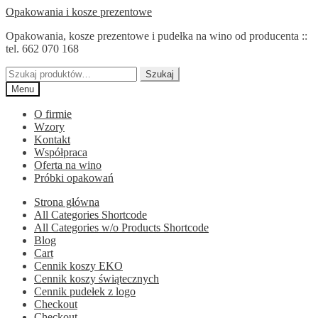
Przejdź
Przejdź
Opakowania i kosze prezentowe
do
do
Opakowania, kosze prezentowe i pudełka na wino od producenta ::
nawigacji
treści
tel. 662 070 168
Szukaj:
Szukaj
Menu
O firmie
Wzory
Kontakt
Współpraca
Oferta na wino
Próbki opakowań
Strona główna
All Categories Shortcode
All Categories w/o Products Shortcode
Blog
Cart
Cennik koszy EKO
Cennik koszy świątecznych
Cennik pudełek z logo
Checkout
Checkout