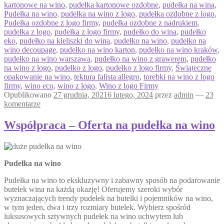
kartonowe na wino
,
pudełka kartonowe ozdobne
,
pudełka na wina
,
Pudełka na wino
,
pudełka na wino z logo
,
pudełka ozdobne z logo
,
Pudełka ozdobne z logo firmy
,
pudełka ozdobne z nadrukiem
,
pudełka z logo
,
pudełka z logo firmy
,
pudełko do wina
,
pudełko
eko
,
pudełko na kieliszki do wina
,
pudełko na wino
,
pudełko na
wino decoupage
,
pudełko na wino karton
,
pudełko na wino kraków
,
pudełko na wino warszawa
,
pudełko na wino z grawerem
,
pudełko
na wino z logo
,
pudełko z logo
,
pudełko z logo firmy
,
Świąteczne
opakowanie na wino
,
tektura falista allegro
,
torebki na wino z logo
firmy
,
wino eco
,
wino z logo
,
Wino z logo Firmy
Opublikowano
27 grudnia, 2021
6 lutego, 2024
przez
admin
—
23
komentarze
Współpraca – Oferta na pudełka na wino
Pudełka na wino
Pudełka na wino to ekskluzywny i zabawny sposób na podarowanie
butelek wina na każdą okazję! Oferujemy szeroki wybór
wyznaczających trendy pudełek na butelki i pojemników na wino,
w tym jeden, dwa i trzy rozmiary butelek. Wybierz spośród
luksusowych sztywnych pudełek na wino uchwytem lub