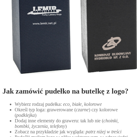
Jak zamówić pudełko na butelkę z logo?
Wybierz rodzaj pudełka:
eco, białe, kolorowe
Określ typ loga: grawerowane (
czarne
) czy kolorowe
(
podklejka
)
Dodaj inne elementy do graweru: tak lub nie (
choinki,
bombki, życzenia, telefony
)
Zobacz na przykładzie jak wygląda:
patrz niżej w treści