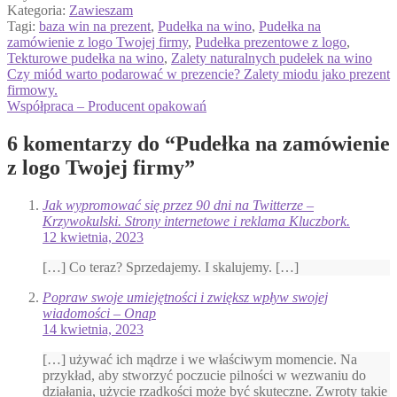
Kategoria:
Zawieszam
Tagi:
baza win na prezent
,
Pudełka na wino
,
Pudełka na
zamówienie z logo Twojej firmy
,
Pudełka prezentowe z logo
,
Tekturowe pudełka na wino
,
Zalety naturalnych pudełek na wino
Nawigacja
Poprzedni
Czy miód warto podarować w prezencie? Zalety miodu jako prezent
wpis:
firmowy.
wpisu
Następny
Współpraca – Producent opakowań
wpis:
6 komentarzy do “
Pudełka na zamówienie
z logo Twojej firmy
”
Jak wypromować się przez 90 dni na Twitterze –
Krzywokulski. Strony internetowe i reklama Kluczbork.
12 kwietnia, 2023
[…] Co teraz? Sprzedajemy. I skalujemy. […]
Popraw swoje umiejętności i zwiększ wpływ swojej
wiadomości – Onap
14 kwietnia, 2023
[…] używać ich mądrze i we właściwym momencie. Na
przykład, aby stworzyć poczucie pilności w wezwaniu do
działania, użycie rzadkości może być skuteczne. Zwroty takie