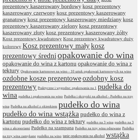
prezentowy kaszerowany bordowy
kosz prezentowy
kaszerowany czerwony
kosz prezentowy kaszerowany
granatowy
kosz prezentowy kaszerowany miedziany
kosz
prezentowy kaszerowany zielony
kosz prezentowy
kaszerowany złoty
kosz prezentowy kaszerowany żółty
Kosz prezentowy kwadratowy
Kosz prezentowy kwadratowy duży
Kosz prezentowy mały
kosz
kolorowy
opakowanie do wina
prezentowy średni
opakowanie do wina z kartonu
opakowanie do wina z
tektury
Opakowanie kartonowe na wino - 10 sztuk opakowań kartonowych na wino
ozdobne kosze prezentowe
ozdobny kosz
prezentowy
pudełka do
Praktyczne i wygodne: opakowania na 1
wina
pudełka i opakowania na wino
Pudełka i skrzynki na alkohol - Pudełko na trzy
pudełko do wina
wina
Pudełka na alkohol z okienkiem
pudełko do wina wstążka
pudełko do wina z
kartonu
pudełko do wina z tektury
pudełko na 3 wina
pudełko na 3
Pudełko na szampana
wina z akcesoriami
Pudełko na trzy wina odsuwane
Pudełko
wstążka
tanie opakowania na alkohol
na trzy wina zamykane
pudełko na wino