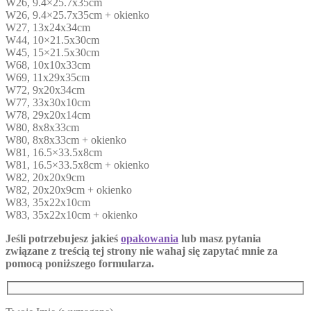
W26, 9.4×25.7x35cm
W26, 9.4×25.7x35cm + okienko
W27, 13x24x34cm
W44, 10×21.5x30cm
W45, 15×21.5x30cm
W68, 10x10x33cm
W69, 11x29x35cm
W72, 9x20x34cm
W77, 33x30x10cm
W78, 29x20x14cm
W80, 8x8x33cm
W80, 8x8x33cm + okienko
W81, 16.5×33.5x8cm
W81, 16.5×33.5x8cm + okienko
W82, 20x20x9cm
W82, 20x20x9cm + okienko
W83, 35x22x10cm
W83, 35x22x10cm + okienko
Jeśli potrzebujesz jakieś
opakowania
lub masz pytania
związane z treścią tej strony nie wahaj się zapytać mnie za
pomocą poniższego formularza.