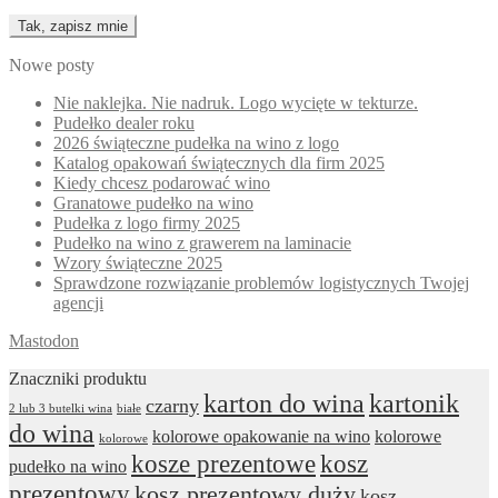
Nowe posty
Nie naklejka. Nie nadruk. Logo wycięte w tekturze.
Pudełko dealer roku
2026 świąteczne pudełka na wino z logo
Katalog opakowań świątecznych dla firm 2025
Kiedy chcesz podarować wino
Granatowe pudełko na wino
Pudełka z logo firmy 2025
Pudełko na wino z grawerem na laminacie
Wzory świąteczne 2025
Sprawdzone rozwiązanie problemów logistycznych Twojej
agencji
Mastodon
Znaczniki produktu
karton do wina
kartonik
czarny
2 lub 3 butelki wina
białe
do wina
kolorowe opakowanie na wino
kolorowe
kolorowe
kosze prezentowe
kosz
pudełko na wino
prezentowy
kosz prezentowy duży
kosz