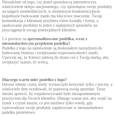
Niezależnie od tego, czy jesteś sprzedawcą internetowym,
właścicielem sklepu stacjonarnego, czy sprzedajesz swoje produkty
na targach rzemieślniczych, w dzisiejszym konkurencyjnym
krajobrazie budowanie marki ma kluczowe znaczenie. Twoja
komunikacja z klientami przybiera różne kształty i formy, a
opakowanie produktu to jeden z najlepszych sposobów na
przyciągnięcie uwagi potencjalnych klientów.
Co powiesz na
spersonalizowane pudełka, wraz z
niestandardowym projektem pudełka?
Pudełka z logo na zamówienie są doskonałym narzędziem do
budowania biznesu i zwiększania rozpoznawalności marki.
Upewnij się, że Klienci zabiorą do domu coś z Twoją marką, aby
zwiększyć szanse, że wrócą.
Dlaczego warto mieć pudełko z logo?
Dawno minęły czasy, kiedy wystarczyło korzystać tylko z poczty, a
właściciele firm oczekiwali, że poprawią swoją sprzedaż. Teraz
musisz sprawić, by rozpakowywanie było niezapomnianym
przeżyciem dla Twoich klientów. Dlatego ważne jest, aby wejść na
rynek z czymś innym, co jest możliwe tylko wtedy, gdy
wprowadzasz swoje produkty zapakowane w niestandardowe
pudełka prezentowe.