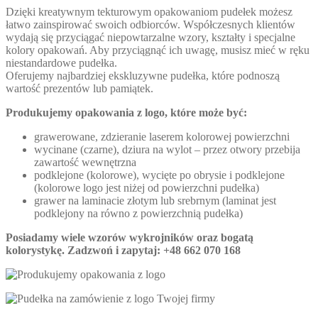
Dzięki kreatywnym tekturowym opakowaniom pudełek możesz
łatwo zainspirować swoich odbiorców. Współczesnych klientów
wydają się przyciągać niepowtarzalne wzory, kształty i specjalne
kolory opakowań. Aby przyciągnąć ich uwagę, musisz mieć w ręku
niestandardowe pudełka.
Oferujemy najbardziej ekskluzywne pudełka, które podnoszą
wartość prezentów lub pamiątek.
Produkujemy opakowania z logo, które może być:
grawerowane, zdzieranie laserem kolorowej powierzchni
wycinane (czarne), dziura na wylot – przez otwory przebija
zawartość wewnętrzna
podklejone (kolorowe), wycięte po obrysie i podklejone
(kolorowe logo jest niżej od powierzchni pudełka)
grawer na laminacie złotym lub srebrnym (laminat jest
podklejony na równo z powierzchnią pudełka)
Posiadamy wiele wzorów wykrojników oraz bogatą
kolorystykę. Zadzwoń i zapytaj: +48 662 070 168