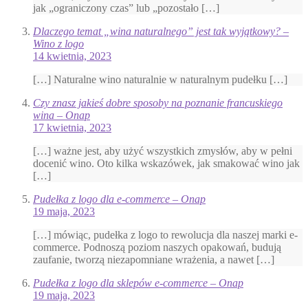
jak „ograniczony czas” lub „pozostało […]
Dlaczego temat „wina naturalnego” jest tak wyjątkowy? –
Wino z logo
14 kwietnia, 2023
[…] Naturalne wino naturalnie w naturalnym pudełku […]
Czy znasz jakieś dobre sposoby na poznanie francuskiego
wina – Onap
17 kwietnia, 2023
[…] ważne jest, aby użyć wszystkich zmysłów, aby w pełni
docenić wino. Oto kilka wskazówek, jak smakować wino jak
[…]
Pudełka z logo dla e-commerce – Onap
19 maja, 2023
[…] mówiąc, pudełka z logo to rewolucja dla naszej marki e-
commerce. Podnoszą poziom naszych opakowań, budują
zaufanie, tworzą niezapomniane wrażenia, a nawet […]
Pudełka z logo dla sklepów e-commerce – Onap
19 maja, 2023