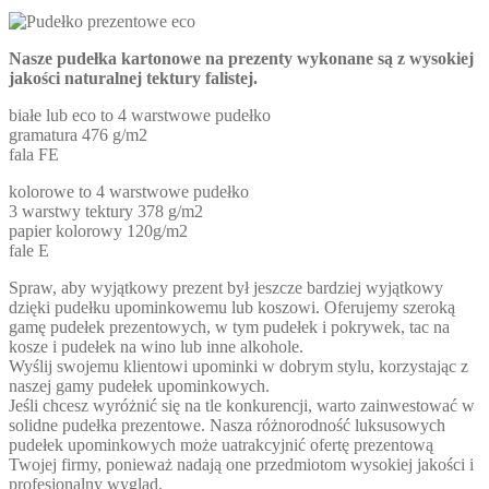
Nasze pudełka kartonowe na prezenty wykonane są z wysokiej
jakości naturalnej tektury falistej.
białe lub eco to 4 warstwowe pudełko
gramatura 476 g/m2
fala FE
kolorowe to 4 warstwowe pudełko
3 warstwy tektury 378 g/m2
papier kolorowy 120g/m2
fale E
Spraw, aby wyjątkowy prezent był jeszcze bardziej wyjątkowy
dzięki pudełku upominkowemu lub koszowi. Oferujemy szeroką
gamę pudełek prezentowych, w tym pudełek i pokrywek, tac na
kosze i pudełek na wino lub inne alkohole.
Wyślij swojemu klientowi upominki w dobrym stylu, korzystając z
naszej gamy pudełek upominkowych.
Jeśli chcesz wyróżnić się na tle konkurencji, warto zainwestować w
solidne pudełka prezentowe. Nasza różnorodność luksusowych
pudełek upominkowych może uatrakcyjnić ofertę prezentową
Twojej firmy, ponieważ nadają one przedmiotom wysokiej jakości i
profesjonalny wygląd.