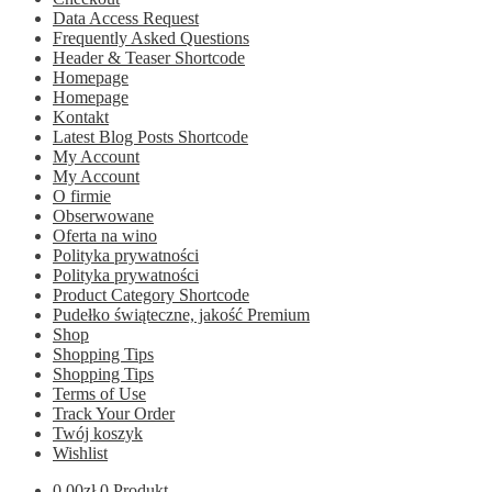
Data Access Request
Frequently Asked Questions
Header & Teaser Shortcode
Homepage
Homepage
Kontakt
Latest Blog Posts Shortcode
My Account
My Account
O firmie
Obserwowane
Oferta na wino
Polityka prywatności
Polityka prywatności
Product Category Shortcode
Pudełko świąteczne, jakość Premium
Shop
Shopping Tips
Shopping Tips
Terms of Use
Track Your Order
Twój koszyk
Wishlist
0.00
zł
0 Produkt