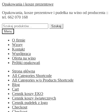
Przejdź
Przejdź
Opakowania i kosze prezentowe
do
do
Opakowania, kosze prezentowe i pudełka na wino od producenta ::
nawigacji
treści
tel. 662 070 168
Szukaj:
Szukaj
Menu
O firmie
Wzory
Kontakt
Współpraca
Oferta na wino
Próbki opakowań
Strona główna
All Categories Shortcode
All Categories w/o Products Shortcode
Blog
Cart
Cennik koszy EKO
Cennik koszy świątecznych
Cennik pudełek z logo
Checkout
Checkout