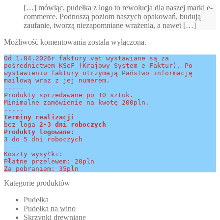
[…] mówiąc, pudełka z logo to rewolucja dla naszej marki e-
commerce. Podnoszą poziom naszych opakowań, budują
zaufanie, tworzą niezapomniane wrażenia, a nawet […]
Możliwość komentowania została wyłączona.
Od 1.04.2026r faktury vat wystawiane są za 
pośrednictwem KSeF (Krajowy System e-Faktur). Po 
wystawieniu faktury otrzymają Państwo informację 
mailową wraz z jej numerem.
-----
Produkty sprzedawane po 10 sztuk.
Minimalne zamówienie na kwotę 200pln.
-----
Terminy realizacji 
bez loga
 2-3 dni roboczych
Produkty logowane:
3 do 5 dni roboczych
----
Koszty wysyłki:
Płatne przelewem: 20pln
Za pobraniem: 35pln
Kategorie produktów
Pudełka
Pudełka na wino
Skrzynki drewniane