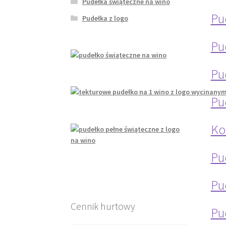
Pudełka świąteczne na wino
Pu
Pudełka z logo
Pu
Pu
Pu
Ko
Pu
Pu
Cennik hurtowy
Pu