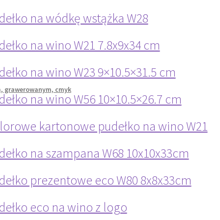
dełko na wódkę wstążka W28
dełko na wino W21 7.8x9x34 cm
dełko na wino W23 9×10.5×31.5 cm
dełko na wino W56 10×10.5×26.7 cm
lorowe kartonowe pudełko na wino W21
dełko na szampana W68 10x10x33cm
dełko prezentowe eco W80 8x8x33cm
dełko eco na wino z logo