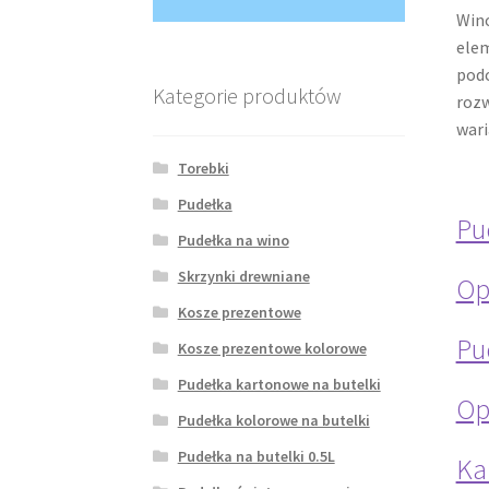
Wino
elem
podc
Kategorie produktów
roz
wari
Torebki
Pudełka
Pu
Pudełka na wino
Skrzynki drewniane
Op
Kosze prezentowe
Pu
Kosze prezentowe kolorowe
Pudełka kartonowe na butelki
Op
Pudełka kolorowe na butelki
Pudełka na butelki 0.5L
Ka