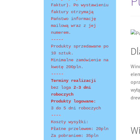
P
Faktur). Po wystawieniu 
faktury otrzymają 
Shopping Tips
Terms of Use
Track Your Order
Państwo informację 
mailową wraz z jej 
numerem.
-----
Produkty sprzedawane po 
Dl
10 sztuk.
Minimalne zamówienie na 
Wino
kwotę 200pln.
elem
-----
Terminy realizacji 
opr
bez loga
 2-3 dni 
wył
roboczych
drew
Produkty logowane:
3 do 5 dni roboczych
----
Koszty wysyłki:
Wi
Płatne przelewem: 20pln
Za pobraniem: 35pln