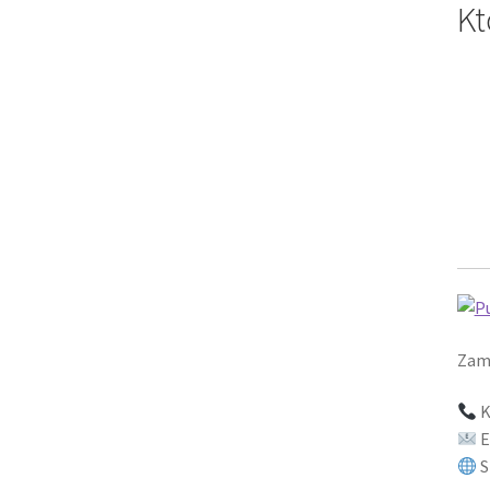
Kt
Zamó
K
E
S