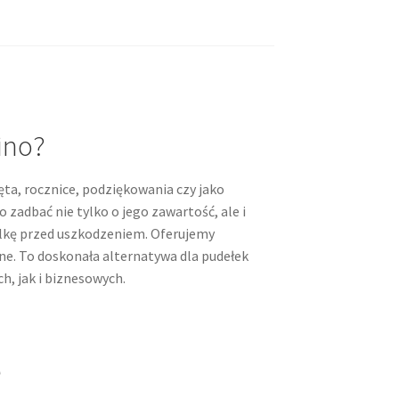
ino?
ęta, rocznice, podziękowania czy jako
zadbać nie tylko o jego zawartość, ale i
telkę przed uszkodzeniem. Oferujemy
wne. To doskonała alternatywa dla pudełek
, jak i biznesowych.
ę