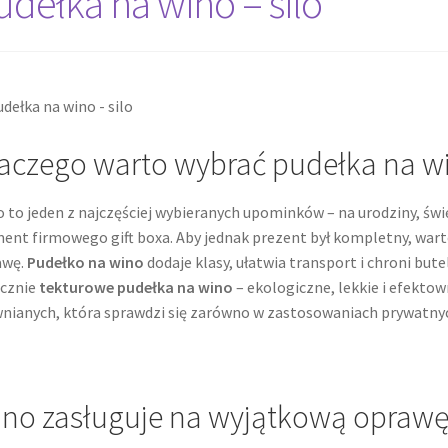
udełka na wino – silo
Twój koszyk
Wishlist
aczego warto wybrać pudełka na w
 to jeden z najczęściej wybieranych upominków – na urodziny, świ
ent firmowego gift boxa. Aby jednak prezent był kompletny, warto 
awę.
Pudełko na wino
dodaje klasy, ułatwia transport i chroni bu
ącznie
tekturowe pudełka na wino
– ekologiczne, lekkie i efekto
nianych, która sprawdzi się zarówno w zastosowaniach prywatnych
no zasługuje na wyjątkową opraw