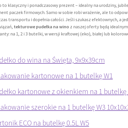
 to klasyczny i ponadczasowy prezent – idealny na urodziny, jubil
ent paczek firmowych. Samo w sobie robi wrażenie, ale to odpowi
zas transportu i dopełnia całości. Jeśli szukasz efektownych, a j
wiązań,
tekturowe pudełka na wino
z naszej oferty będą idealnym
anty: na 1, 2 i 3 butelki, w wersji kraftowej (eko), białej lub kolorowe
dełko do wina na Święta, 9x9x39cm
akowanie kartonowe na 1 butelkę W1
dełko kartonowe z okienkiem na 1 butelkę
akowanie szerokie na 1 butelkę W3 10x10
rtonik ECO na butelkę 0.5L W5