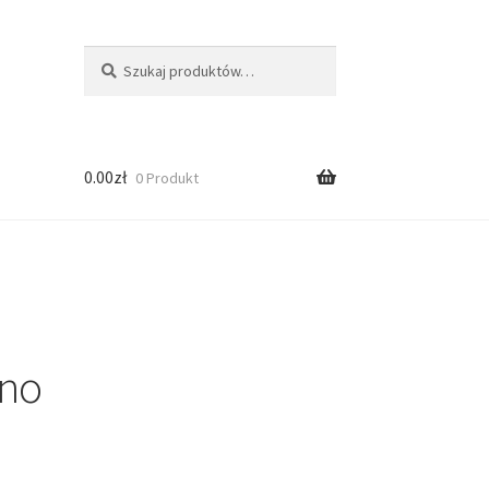
Szukaj:
Szukaj
0.00
zł
0 Produkt
ino
ści