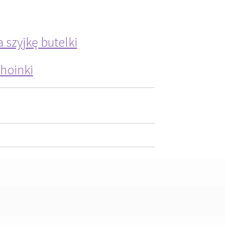
szyjkę butelki
choinki