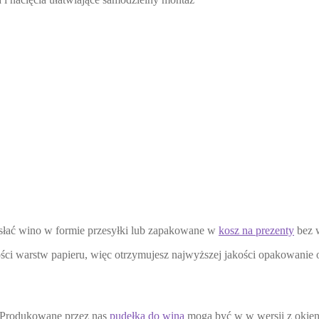
słać wino w formie przesyłki lub zapakowane w
kosz na prezenty
bez w
j ilości warstw papieru, więc otrzymujesz najwyższej jakości opakowan
j. Produkowane przez nas
pudełka do wina
mogą być w w wersji z okien