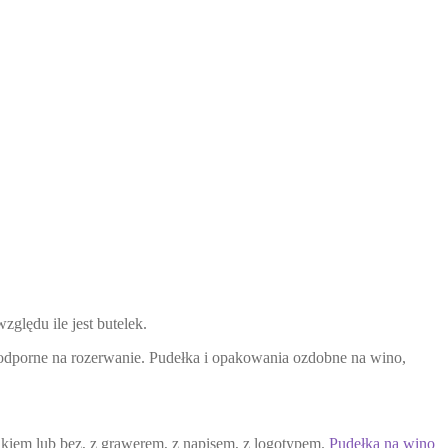
zględu ile jest butelek.
ie odporne na rozerwanie. Pudełka i opakowania ozdobne na wino,
kiem lub bez, z grawerem, z napisem, z logotypem.
Pudełka na wino