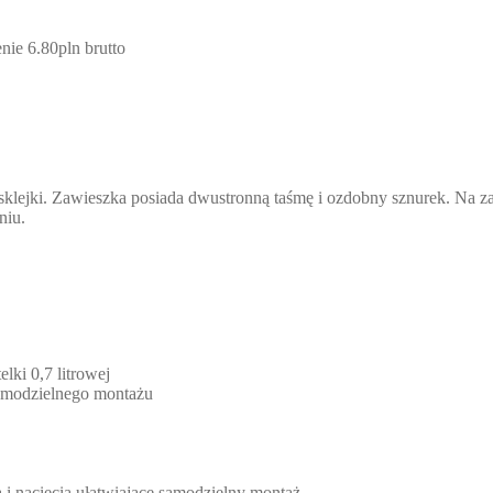
nie 6.80pln brutto
 sklejki. Zawieszka posiada dwustronną taśmę i ozdobny sznurek. Na
niu.
lki 0,7 litrowej
 samodzielnego montażu
a i nacięcia ułatwiające samodzielny montaż