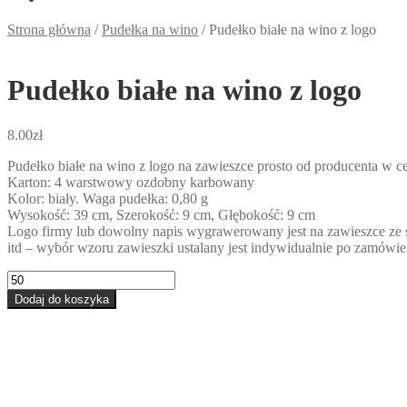
Strona główna
/
Pudełka na wino
/
Pudełko białe na wino z logo
Pudełko białe na wino z logo
8.00
zł
Pudełko białe na wino z logo na zawieszce prosto od producenta w ce
Karton: 4 warstwowy ozdobny karbowany
Kolor: biały. Waga pudełka: 0,80 g
Wysokość: 39 cm, Szerokość: 9 cm, Głębokość: 9 cm
Logo firmy lub dowolny napis wygrawerowany jest na zawieszce ze
itd – wybór wzoru zawieszki ustalany jest indywidualnie po zamówie
ilość
Pudełko
Dodaj do koszyka
białe
na
wino
z
logo