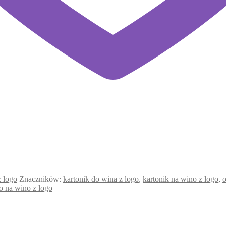
z logo
Znaczników:
kartonik do wina z logo
,
kartonik na wino z logo
,
o
o na wino z logo