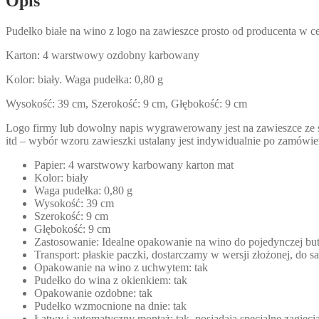
Opis
Pudełko białe na wino z logo na zawieszce prosto od producenta w ce
Karton: 4 warstwowy ozdobny karbowany
Kolor: biały. Waga pudełka: 0,80 g
Wysokość: 39 cm, Szerokość: 9 cm, Głębokość: 9 cm
Logo firmy lub dowolny napis wygrawerowany jest na zawieszce ze
itd – wybór wzoru zawieszki ustalany jest indywidualnie po zamówie
Papier: 4 warstwowy karbowany karton mat
Kolor: biały
Waga pudełka: 0,80 g
Wysokość: 39 cm
Szerokość: 9 cm
Głębokość: 9 cm
Zastosowanie: Idealne opakowanie na wino do pojedynczej bute
Transport: płaskie paczki, dostarczamy w wersji złożonej, do
Opakowanie na wino z uchwytem: tak
Pudełko do wina z okienkiem: tak
Opakowanie ozdobne: tak
Pudełko wzmocnione na dnie: tak
Łatwy i automatyczny montaż: tak, posiadają specjalne zagięci