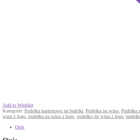
Add to Wishlist
Kategorie:
Pudełka kartonowe na butelki
,
Pudełka na wino
,
Pudełka 
wina z logo
,
pudełka na wino z logo
,
pudełko do wina z logo
,
pudełk
Opis