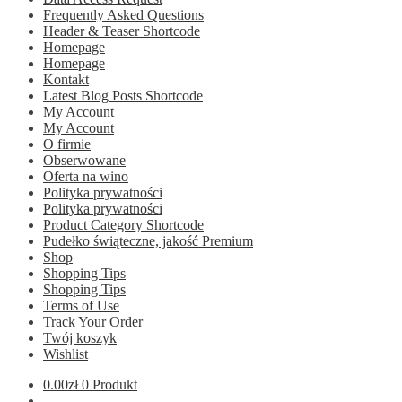
Frequently Asked Questions
Header & Teaser Shortcode
Homepage
Homepage
Kontakt
Latest Blog Posts Shortcode
My Account
My Account
O firmie
Obserwowane
Oferta na wino
Polityka prywatności
Polityka prywatności
Product Category Shortcode
Pudełko świąteczne, jakość Premium
Shop
Shopping Tips
Shopping Tips
Terms of Use
Track Your Order
Twój koszyk
Wishlist
0.00
zł
0 Produkt