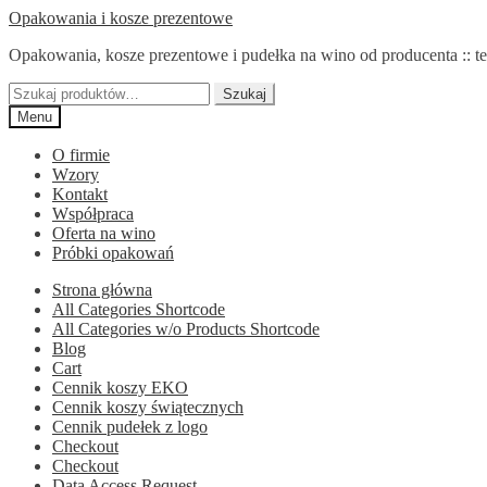
Przejdź
Przejdź
Opakowania i kosze prezentowe
do
do
Opakowania, kosze prezentowe i pudełka na wino od producenta :: te
nawigacji
treści
Szukaj:
Szukaj
Menu
O firmie
Wzory
Kontakt
Współpraca
Oferta na wino
Próbki opakowań
Strona główna
All Categories Shortcode
All Categories w/o Products Shortcode
Blog
Cart
Cennik koszy EKO
Cennik koszy świątecznych
Cennik pudełek z logo
Checkout
Checkout
Data Access Request