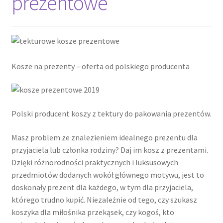
prezentowe
Cennik pudełek z logo
Checkout
Kosze na prezenty – oferta od polskiego producenta
Checkout
Data Access Request
Polski producent koszy z tektury do pakowania prezentów.
Frequently Asked Questions
Masz problem ze znalezieniem idealnego prezentu dla
przyjaciela lub członka rodziny? Daj im kosz z prezentami.
Header & Teaser Shortcode
Dzięki różnorodności praktycznych i luksusowych
przedmiotów dodanych wokół głównego motywu, jest to
Homepage
doskonały prezent dla każdego, w tym dla przyjaciela,
którego trudno kupić. Niezależnie od tego, czy szukasz
Homepage
koszyka dla miłośnika przekąsek, czy kogoś, kto