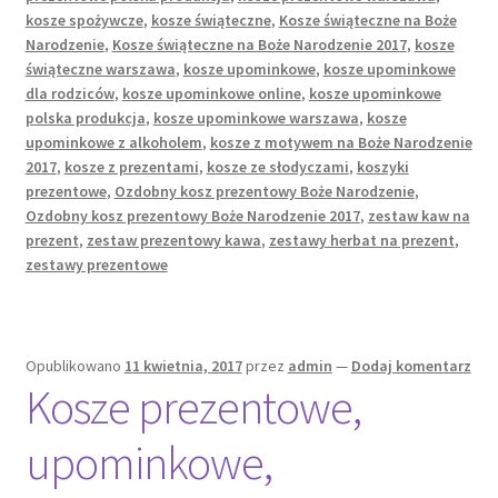
kosze spożywcze
,
kosze świąteczne
,
Kosze świąteczne na Boże
Narodzenie
,
Kosze świąteczne na Boże Narodzenie 2017
,
kosze
świąteczne warszawa
,
kosze upominkowe
,
kosze upominkowe
dla rodziców
,
kosze upominkowe online
,
kosze upominkowe
polska produkcja
,
kosze upominkowe warszawa
,
kosze
upominkowe z alkoholem
,
kosze z motywem na Boże Narodzenie
2017
,
kosze z prezentami
,
kosze ze słodyczami
,
koszyki
prezentowe
,
Ozdobny kosz prezentowy Boże Narodzenie
,
Ozdobny kosz prezentowy Boże Narodzenie 2017
,
zestaw kaw na
prezent
,
zestaw prezentowy kawa
,
zestawy herbat na prezent
,
zestawy prezentowe
Opublikowano
11 kwietnia, 2017
przez
admin
—
Dodaj komentarz
Kosze prezentowe,
upominkowe,