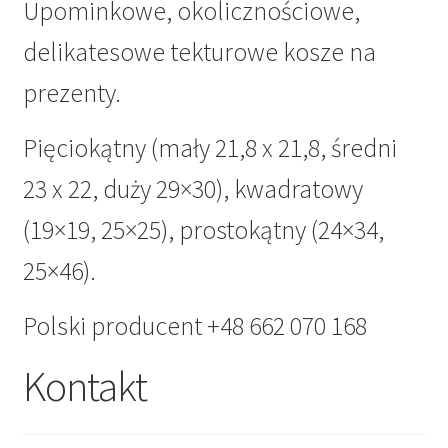
Upominkowe, okolicznościowe,
delikatesowe tekturowe kosze na
prezenty.
Pięciokątny (mały 21,8 x 21,8, średni
23 x 22, duży 29×30), kwadratowy
(19×19, 25×25), prostokątny (24×34,
25×46).
Polski producent +48 662 070 168
Kontakt