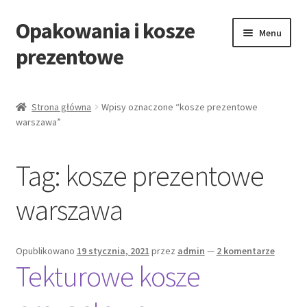
Opakowania i kosze
Przejdź
Przejdź
Menu
do
do
prezentowe
nawigacji
treści
Strona główna
Strona główna
Wpisy oznaczone “kosze prezentowe
warszawa”
All Categories Shortcode
All Categories w/o Products Shortcode
Tag:
kosze prezentowe
Blog
warszawa
Cart
Opublikowano
19 stycznia, 2021
przez
admin
—
2 komentarze
Tekturowe kosze
Cennik koszy EKO
Cennik koszy świątecznych