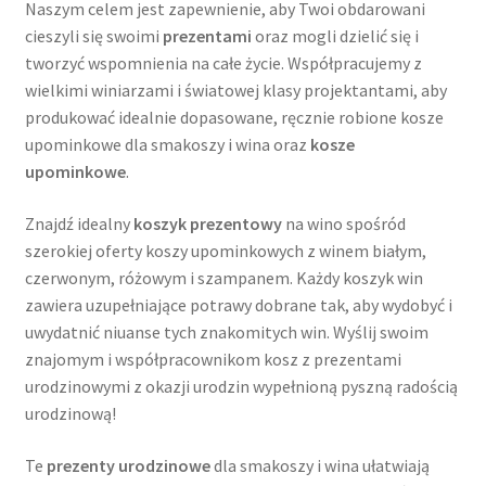
Polityka prywatności
Naszym celem jest zapewnienie, aby Twoi obdarowani
cieszyli się swoimi
prezentami
oraz mogli dzielić się i
Product Category Shortcode
tworzyć wspomnienia na całe życie. Współpracujemy z
wielkimi winiarzami i światowej klasy projektantami, aby
produkować idealnie dopasowane, ręcznie robione kosze
Pudełko świąteczne, jakość Premium
upominkowe dla smakoszy i wina oraz
kosze
upominkowe
.
Shop
Znajdź idealny
koszyk prezentowy
na wino spośród
Shopping Tips
szerokiej oferty koszy upominkowych z winem białym,
czerwonym, różowym i szampanem. Każdy koszyk win
Shopping Tips
zawiera uzupełniające potrawy dobrane tak, aby wydobyć i
uwydatnić niuanse tych znakomitych win. Wyślij swoim
Terms of Use
znajomym i współpracownikom kosz z prezentami
urodzinowymi z okazji urodzin wypełnioną pyszną radością
Track Your Order
urodzinową!
Twój koszyk
Te
prezenty urodzinowe
dla smakoszy i wina ułatwiają