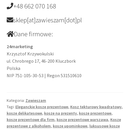
+48 662 070 168
sklep[at]zawieszam[dot]pl
Dane firmowe:
24marketing
Krzysztof Krzywokulski
ul. Chrobrego 17, 46-200 Kluczbork
Polska
NIP 751-105-30-53 | Regon 531510610
Kategoria:
Zawieszam
Tagi:
Eleganckie kosze prezentowe
,
Kosz tekturowy kwadratowy
,
kosze delikatesowe
,
kosze na prezenty
,
kosze prezentowe
,
kosze prezentowe dla firm
,
kosze prezentowe warszawa
,
Kosze
prezentowe z alkoholem
,
kosze upominkowe
,
luksusowe kosze