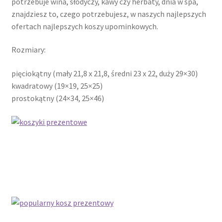
potrzebuje wina, słodyczy, kawy czy herbaty, dnia w spa,
Kontakt
znajdziesz to, czego potrzebujesz, w naszych najlepszych
ofertach najlepszych koszy upominkowych.
Latest Blog Posts Shortcode
Rozmiary:
My Account
pięciokątny (mały 21,8 x 21,8, średni 23 x 22, duży 29×30)
kwadratowy (19×19, 25×25)
My Account
prostokątny (24×34, 25×46)
O firmie
Obserwowane
Oferta na wino
Polityka prywatności