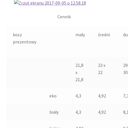
Cennik
kosz
mały
średni
du
prezentowy
21,8
23 x
29
x
22
30
21,8
eko
4,3
4,92
7,
biały
4,3
4,92
8,