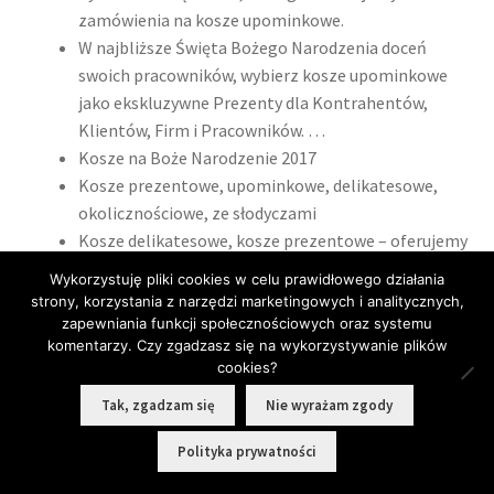
zamówienia na kosze upominkowe.
W najbliższe Święta Bożego Narodzenia doceń
swoich pracowników, wybierz kosze upominkowe
jako ekskluzywne Prezenty dla Kontrahentów,
Klientów, Firm i Pracowników. …
Kosze na Boże Narodzenie 2017
Kosze prezentowe, upominkowe, delikatesowe,
okolicznościowe, ze słodyczami
Kosze delikatesowe, kosze prezentowe – oferujemy
prezent na każdą okazję w każdym budżecie
Wykorzystuję pliki cookies w celu prawidłowego działania
Różnego rodzaju kosze upominkowe, które idealnie
strony, korzystania z narzędzi marketingowych i analitycznych,
sprawdzą się jako prezent świąteczny lub
zapewniania funkcji społecznościowych oraz systemu
komentarzy. Czy zgadzasz się na wykorzystywanie plików
okolicznościowy
cookies?
Wyjątkowe i niepowtarzalne kosze prezentowe,
którą sprawdzą się przy każdej okazji
Tak, zgadzam się
Nie wyrażam zgody
Kosze prezentowe to prezenty dla klientów
0
Polityka prywatności
biznesowych
Szukaj:
Szukaj
Kosze świąteczne, okolicznościowe