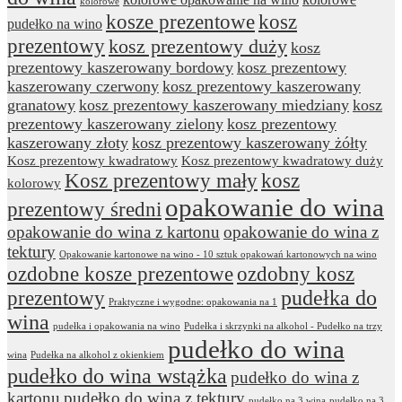
kolorowe
kosze prezentowe
kosz
pudełko na wino
prezentowy
kosz prezentowy duży
kosz
prezentowy kaszerowany bordowy
kosz prezentowy
kaszerowany czerwony
kosz prezentowy kaszerowany
granatowy
kosz prezentowy kaszerowany miedziany
kosz
prezentowy kaszerowany zielony
kosz prezentowy
kaszerowany złoty
kosz prezentowy kaszerowany żółty
Kosz prezentowy kwadratowy
Kosz prezentowy kwadratowy duży
Kosz prezentowy mały
kosz
kolorowy
opakowanie do wina
prezentowy średni
opakowanie do wina z kartonu
opakowanie do wina z
tektury
Opakowanie kartonowe na wino - 10 sztuk opakowań kartonowych na wino
ozdobne kosze prezentowe
ozdobny kosz
prezentowy
pudełka do
Praktyczne i wygodne: opakowania na 1
wina
pudełka i opakowania na wino
Pudełka i skrzynki na alkohol - Pudełko na trzy
pudełko do wina
wina
Pudełka na alkohol z okienkiem
pudełko do wina wstążka
pudełko do wina z
kartonu
pudełko do wina z tektury
pudełko na 3 wina
pudełko na 3