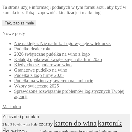
Ta strona użyje informacji podanych w tym formularzu, aby być w
kontakcie z Tobą i zapewnić aktualizacje i marketing.
Nowe posty
Nie naklejka. Nie nadruk. Logo wycięte w tekturze.
Pudełko dealer roku
2026 świąteczne pudełka na wino z logo
Katalog opakowań świątecznych dla firm 2025
Kiedy chcesz podarować wino
Granatowe pudełko na wino
Pudełka z logo firmy 2025
Pudełko na wino z grawerem na laminacie
Wzory świąteczne 2025
Sprawdzone rozwiązanie problemów logistycznych Twojej
agencji
Mastodon
Znaczniki produktu
karton do wina
kartonik
czarny
2 lub 3 butelki wina
białe
do wina
kolorowe opakowanie na wino
kolorowe