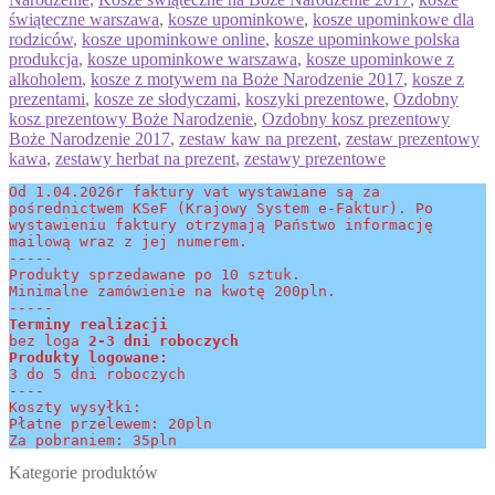
świąteczne warszawa
,
kosze upominkowe
,
kosze upominkowe dla
rodziców
,
kosze upominkowe online
,
kosze upominkowe polska
produkcja
,
kosze upominkowe warszawa
,
kosze upominkowe z
alkoholem
,
kosze z motywem na Boże Narodzenie 2017
,
kosze z
prezentami
,
kosze ze słodyczami
,
koszyki prezentowe
,
Ozdobny
kosz prezentowy Boże Narodzenie
,
Ozdobny kosz prezentowy
Boże Narodzenie 2017
,
zestaw kaw na prezent
,
zestaw prezentowy
kawa
,
zestawy herbat na prezent
,
zestawy prezentowe
Od 1.04.2026r faktury vat wystawiane są za 
pośrednictwem KSeF (Krajowy System e-Faktur). Po 
wystawieniu faktury otrzymają Państwo informację 
mailową wraz z jej numerem.
-----
Produkty sprzedawane po 10 sztuk.
Minimalne zamówienie na kwotę 200pln.
-----
Terminy realizacji 
bez loga
 2-3 dni roboczych
Produkty logowane:
3 do 5 dni roboczych
----
Koszty wysyłki:
Płatne przelewem: 20pln
Za pobraniem: 35pln
Kategorie produktów