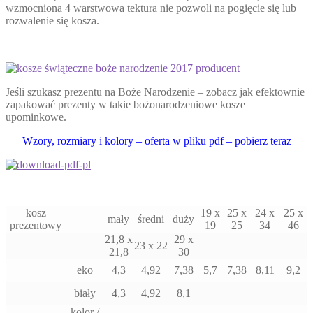
wzmocniona 4 warstwowa tektura nie pozwoli na pogięcie się lub
rozwalenie się kosza.
Jeśli szukasz prezentu na Boże Narodzenie – zobacz jak efektownie
zapakować prezenty w takie bożonarodzeniowe kosze
upominkowe.
Wzory, rozmiary i kolory – oferta w pliku pdf – pobierz teraz
kosz
19 x
25 x
24 x
25 x
mały
średni
duży
prezentowy
19
25
34
46
21,8 x
29 x
23 x 22
21,8
30
eko
4,3
4,92
7,38
5,7
7,38
8,11
9,2
biały
4,3
4,92
8,1
kolor /