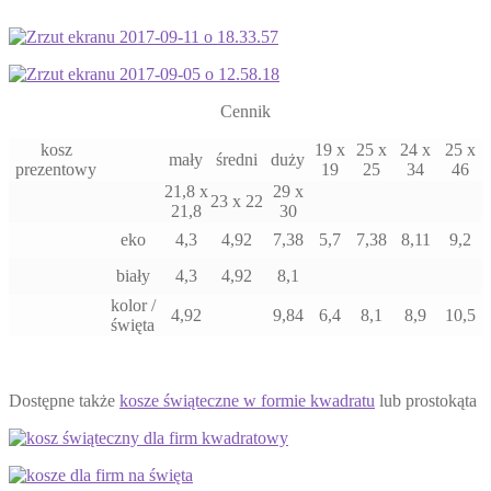
Cennik
kosz
19 x
25 x
24 x
25 x
mały
średni
duży
prezentowy
19
25
34
46
21,8 x
29 x
23 x 22
21,8
30
eko
4,3
4,92
7,38
5,7
7,38
8,11
9,2
biały
4,3
4,92
8,1
kolor /
4,92
9,84
6,4
8,1
8,9
10,5
święta
Dostępne także
kosze świąteczne w formie kwadratu
lub prostokąta