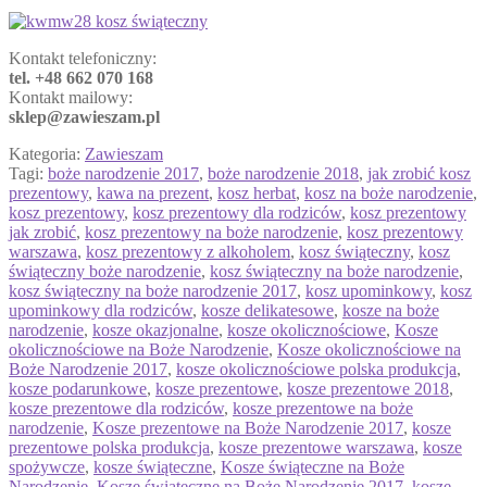
Kontakt telefoniczny:
tel. +48 662 070 168
Kontakt mailowy:
sklep@zawieszam.pl
Kategoria:
Zawieszam
Tagi:
boże narodzenie 2017
,
boże narodzenie 2018
,
jak zrobić kosz
prezentowy
,
kawa na prezent
,
kosz herbat
,
kosz na boże narodzenie
,
kosz prezentowy
,
kosz prezentowy dla rodziców
,
kosz prezentowy
jak zrobić
,
kosz prezentowy na boże narodzenie
,
kosz prezentowy
warszawa
,
kosz prezentowy z alkoholem
,
kosz świąteczny
,
kosz
świąteczny boże narodzenie
,
kosz świąteczny na boże narodzenie
,
kosz świąteczny na boże narodzenie 2017
,
kosz upominkowy
,
kosz
upominkowy dla rodziców
,
kosze delikatesowe
,
kosze na boże
narodzenie
,
kosze okazjonalne
,
kosze okolicznościowe
,
Kosze
okolicznościowe na Boże Narodzenie
,
Kosze okolicznościowe na
Boże Narodzenie 2017
,
kosze okolicznościowe polska produkcja
,
kosze podarunkowe
,
kosze prezentowe
,
kosze prezentowe 2018
,
kosze prezentowe dla rodziców
,
kosze prezentowe na boże
narodzenie
,
Kosze prezentowe na Boże Narodzenie 2017
,
kosze
prezentowe polska produkcja
,
kosze prezentowe warszawa
,
kosze
spożywcze
,
kosze świąteczne
,
Kosze świąteczne na Boże
Narodzenie
,
Kosze świąteczne na Boże Narodzenie 2017
,
kosze