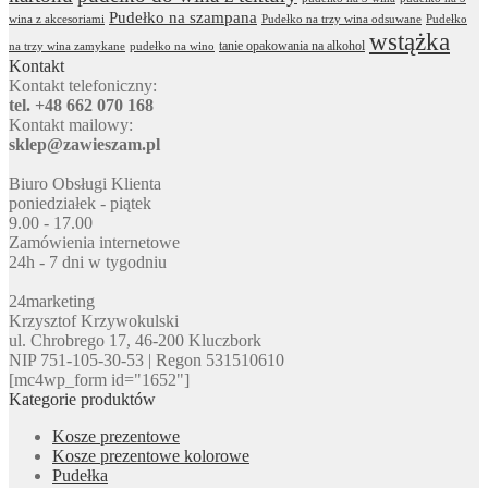
Pudełko na szampana
wina z akcesoriami
Pudełko na trzy wina odsuwane
Pudełko
wstążka
tanie opakowania na alkohol
na trzy wina zamykane
pudełko na wino
Kontakt
Kontakt telefoniczny:
tel. +48 662 070 168
Kontakt mailowy:
sklep@zawieszam.pl
Biuro Obsługi Klienta
poniedziałek - piątek
9.00 - 17.00
Zamówienia internetowe
24h - 7 dni w tygodniu
24marketing
Krzysztof Krzywokulski
ul. Chrobrego 17, 46-200 Kluczbork
NIP 751-105-30-53 | Regon 531510610
[mc4wp_form id="1652"]
Kategorie produktów
Kosze prezentowe
Kosze prezentowe kolorowe
Pudełka