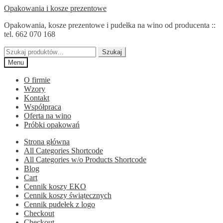
Przejdź
Przejdź
Opakowania i kosze prezentowe
do
do
Opakowania, kosze prezentowe i pudełka na wino od producenta ::
nawigacji
treści
tel. 662 070 168
Szukaj:
Szukaj
Menu
O firmie
Wzory
Kontakt
Współpraca
Oferta na wino
Próbki opakowań
Strona główna
All Categories Shortcode
All Categories w/o Products Shortcode
Blog
Cart
Cennik koszy EKO
Cennik koszy świątecznych
Cennik pudełek z logo
Checkout
Checkout