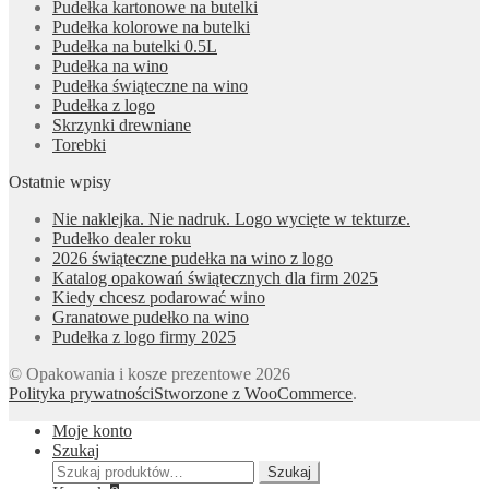
Pudełka kartonowe na butelki
Pudełka kolorowe na butelki
Pudełka na butelki 0.5L
Pudełka na wino
Pudełka świąteczne na wino
Pudełka z logo
Skrzynki drewniane
Torebki
Ostatnie wpisy
Nie naklejka. Nie nadruk. Logo wycięte w tekturze.
Pudełko dealer roku
2026 świąteczne pudełka na wino z logo
Katalog opakowań świątecznych dla firm 2025
Kiedy chcesz podarować wino
Granatowe pudełko na wino
Pudełka z logo firmy 2025
© Opakowania i kosze prezentowe 2026
Polityka prywatności
Stworzone z WooCommerce
.
Moje konto
Szukaj
Szukaj:
Szukaj