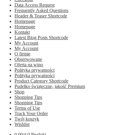
Data Access Request
Frequently Asked Questions
Header & Teaser Shortcode
Homepage
Homepage
Kontakt
Latest Blog Posts Shortcode
My Account
My Account
O firmie
Obserwowane
Oferta na wino
Polityka prywatności
Polityka prywatności
Product Category Shortcode
Pudełko świąteczne, jakość Premium
Shop
Shopping Tips
Shopping Tips
Terms of Use
Track Your Order
Twój koszyk
Wishlist
0.00
zł
0 Produkt