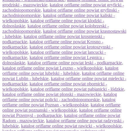
grodziski - mazowieckie
,
katalog oriflame online powiat gryficki -
zachodniopomorskie
,
katalog oriflame online powiat gryfinski -
zachodniopomorskie
,
katalog oriflame online powiat kaliski -
wielkopolskie
,
katalog oriflame online powiat klodzki -
dolnoslaskie
,
katalog oriflame online powiat kolobrzeski -
zachodniopomorskie
,
katalog oriflame online powiat krasnostawski
- lubelskie
,
katalog oriflame online powiat krosnienski -
podkarpackie
,
katalog oriflame online powiat Krosno -
podkarpackie
,
katalog oriflame online powiat krotoszynski -
wielkopolskie
,
katalog oriflame online powiat lancucki -
podkarpackie
,
katalog oriflame online powiat Legnica -
dolnoslaskie
,
katalog oriflame online powiat leski - podkarpackie
,
katalog oriflame online powiat Leszno - wielkopolskie
,
katalog
oriflame online powiat lubelski - lubelskie
,
katalog oriflame online
powiat Lublin - lubelskie
,
katalog oriflame online powiat mielecki -
podkarpackie
,
katalog oriflame online powiat obornicki -
wielkopolskie
,
katalog oriflame online powiat pabianicki - lódzkie
,
katalog oriflame online powiat plonski - mazowieckie
,
katalog
oriflame online powiat policki - zachodniopomorskie
,
katalog
oriflame online powiat Poznan - wielkopolskie
,
katalog oriflame
online powiat poznanski - wielkopolskie
,
katalog oriflame online
powiat Przemysl - podkarpackie
,
katalog oriflame online powiat
Radom - mazowieckie
,
katalog oriflame online powiat radzynski -
lubelskie
,
katalog oriflame online powiat rawicki - wielkopolskie
,