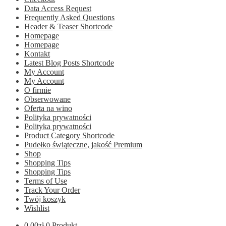
Data Access Request
Frequently Asked Questions
Header & Teaser Shortcode
Homepage
Homepage
Kontakt
Latest Blog Posts Shortcode
My Account
My Account
O firmie
Obserwowane
Oferta na wino
Polityka prywatności
Polityka prywatności
Product Category Shortcode
Pudełko świąteczne, jakość Premium
Shop
Shopping Tips
Shopping Tips
Terms of Use
Track Your Order
Twój koszyk
Wishlist
0.00
zł
0 Produkt