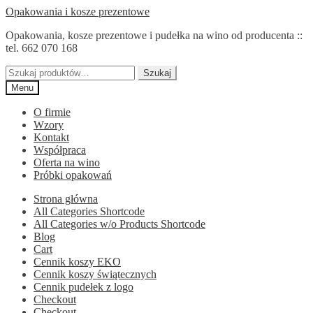
Przejdź
Przejdź
Opakowania i kosze prezentowe
do
do
Opakowania, kosze prezentowe i pudełka na wino od producenta ::
nawigacji
treści
tel. 662 070 168
Szukaj:
Szukaj
Menu
O firmie
Wzory
Kontakt
Współpraca
Oferta na wino
Próbki opakowań
Strona główna
All Categories Shortcode
All Categories w/o Products Shortcode
Blog
Cart
Cennik koszy EKO
Cennik koszy świątecznych
Cennik pudełek z logo
Checkout
Checkout