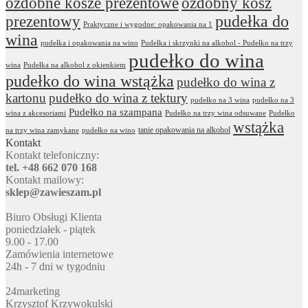
ozdobne kosze prezentowe
ozdobny kosz
prezentowy
pudełka do
Praktyczne i wygodne: opakowania na 1
wina
pudełka i opakowania na wino
Pudełka i skrzynki na alkohol - Pudełko na trzy
pudełko do wina
wina
Pudełka na alkohol z okienkiem
pudełko do wina wstążka
pudełko do wina z
kartonu
pudełko do wina z tektury
pudełko na 3 wina
pudełko na 3
Pudełko na szampana
wina z akcesoriami
Pudełko na trzy wina odsuwane
Pudełko
wstążka
tanie opakowania na alkohol
na trzy wina zamykane
pudełko na wino
Kontakt
Kontakt telefoniczny:
tel. +48 662 070 168
Kontakt mailowy:
sklep@zawieszam.pl
Biuro Obsługi Klienta
poniedziałek - piątek
9.00 - 17.00
Zamówienia internetowe
24h - 7 dni w tygodniu
24marketing
Krzysztof Krzywokulski