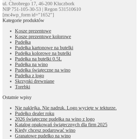
ul. Chrobrego 17, 46-200 Kluczbork
NIP 751-105-30-53 | Regon 531510610
[mc4wp_form id="1652"]
Kategorie produktów
Kosze prezentowe
Kosze prezentowe kolorowe
Pudełka
Pudełka kartonowe na butelki
Pudełka kolorowe na butelki
Pudełka na butelki 0.5L
Pudełka na wino
Pudełka świąteczne na wino
Pudełka z logo
Skrzynki drewniane
Torebki
Ostatnie wpisy
Nie naklejka. Nie nadruk. Logo wycięte w tekturze.
Pudełko dealer roku
2026 świąteczne pudełka na wino z logo
Katalog opakowań świątecznych dla firm 2025
Kiedy chcesz podarować wino
Granatowe pudełko na wino