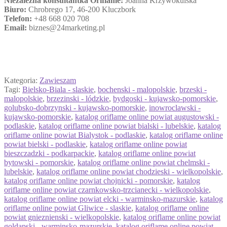
Niezależna konsultantka Oriflame:
Joanna Krzywokulska
Biuro:
Chrobrego 17, 46-200 Kluczbork
Telefon:
+48 668 020 708
Email:
biznes@24marketing.pl
Kategoria:
Zawieszam
Tagi:
Bielsko-Biala - slaskie
,
bochenski - malopolskie
,
brzeski -
malopolskie
,
brzezinski - lódzkie
,
bydgoski - kujawsko-pomorskie
,
golubsko-dobrzynski - kujawsko-pomorskie
,
inowroclawski -
kujawsko-pomorskie
,
katalog oriflame online powiat augustowski -
podlaskie
,
katalog oriflame online powiat bialski - lubelskie
,
katalog
oriflame online powiat Bialystok - podlaskie
,
katalog oriflame online
powiat bielski - podlaskie
,
katalog oriflame online powiat
bieszczadzki - podkarpackie
,
katalog oriflame online powiat
bytowski - pomorskie
,
katalog oriflame online powiat chelmski -
lubelskie
,
katalog oriflame online powiat chodzieski - wielkopolskie
,
katalog oriflame online powiat chojnicki - pomorskie
,
katalog
oriflame online powiat czarnkowsko-trzcianecki - wielkopolskie
,
katalog oriflame online powiat elcki - warminsko-mazurskie
,
katalog
oriflame online powiat Gliwice - slaskie
,
katalog oriflame online
powiat gnieznienski - wielkopolskie
,
katalog oriflame online powiat
goldapski - warminsko-mazurskie
,
katalog oriflame online powiat