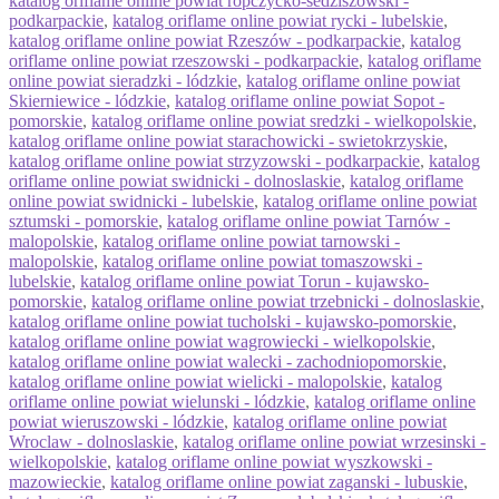
katalog oriflame online powiat ropczycko-sedziszowski -
podkarpackie
,
katalog oriflame online powiat rycki - lubelskie
,
katalog oriflame online powiat Rzeszów - podkarpackie
,
katalog
oriflame online powiat rzeszowski - podkarpackie
,
katalog oriflame
online powiat sieradzki - lódzkie
,
katalog oriflame online powiat
Skierniewice - lódzkie
,
katalog oriflame online powiat Sopot -
pomorskie
,
katalog oriflame online powiat sredzki - wielkopolskie
,
katalog oriflame online powiat starachowicki - swietokrzyskie
,
katalog oriflame online powiat strzyzowski - podkarpackie
,
katalog
oriflame online powiat swidnicki - dolnoslaskie
,
katalog oriflame
online powiat swidnicki - lubelskie
,
katalog oriflame online powiat
sztumski - pomorskie
,
katalog oriflame online powiat Tarnów -
malopolskie
,
katalog oriflame online powiat tarnowski -
malopolskie
,
katalog oriflame online powiat tomaszowski -
lubelskie
,
katalog oriflame online powiat Torun - kujawsko-
pomorskie
,
katalog oriflame online powiat trzebnicki - dolnoslaskie
,
katalog oriflame online powiat tucholski - kujawsko-pomorskie
,
katalog oriflame online powiat wagrowiecki - wielkopolskie
,
katalog oriflame online powiat walecki - zachodniopomorskie
,
katalog oriflame online powiat wielicki - malopolskie
,
katalog
oriflame online powiat wielunski - lódzkie
,
katalog oriflame online
powiat wieruszowski - lódzkie
,
katalog oriflame online powiat
Wroclaw - dolnoslaskie
,
katalog oriflame online powiat wrzesinski -
wielkopolskie
,
katalog oriflame online powiat wyszkowski -
mazowieckie
,
katalog oriflame online powiat zaganski - lubuskie
,