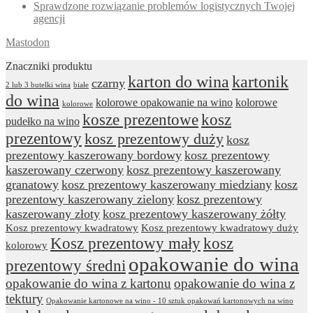
Sprawdzone rozwiązanie problemów logistycznych Twojej
agencji
Mastodon
Znaczniki produktu
karton do wina
kartonik
czarny
2 lub 3 butelki wina
białe
do wina
kolorowe opakowanie na wino
kolorowe
kolorowe
kosze prezentowe
kosz
pudełko na wino
prezentowy
kosz prezentowy duży
kosz
prezentowy kaszerowany bordowy
kosz prezentowy
kaszerowany czerwony
kosz prezentowy kaszerowany
granatowy
kosz prezentowy kaszerowany miedziany
kosz
prezentowy kaszerowany zielony
kosz prezentowy
kaszerowany złoty
kosz prezentowy kaszerowany żółty
Kosz prezentowy kwadratowy
Kosz prezentowy kwadratowy duży
Kosz prezentowy mały
kosz
kolorowy
opakowanie do wina
prezentowy średni
opakowanie do wina z kartonu
opakowanie do wina z
tektury
Opakowanie kartonowe na wino - 10 sztuk opakowań kartonowych na wino