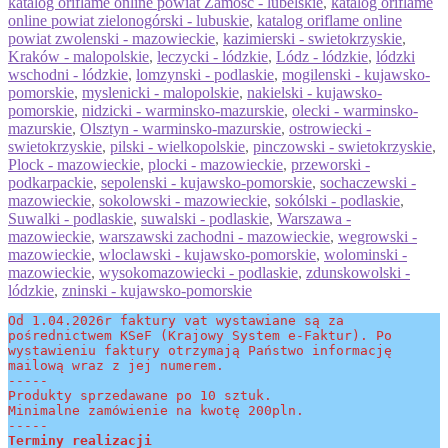
katalog oriflame online powiat Zamosc - lubelskie
,
katalog oriflame
online powiat zielonogórski - lubuskie
,
katalog oriflame online
powiat zwolenski - mazowieckie
,
kazimierski - swietokrzyskie
,
Kraków - malopolskie
,
leczycki - lódzkie
,
Lódz - lódzkie
,
lódzki
wschodni - lódzkie
,
lomzynski - podlaskie
,
mogilenski - kujawsko-
pomorskie
,
myslenicki - malopolskie
,
nakielski - kujawsko-
pomorskie
,
nidzicki - warminsko-mazurskie
,
olecki - warminsko-
mazurskie
,
Olsztyn - warminsko-mazurskie
,
ostrowiecki -
swietokrzyskie
,
pilski - wielkopolskie
,
pinczowski - swietokrzyskie
,
Plock - mazowieckie
,
plocki - mazowieckie
,
przeworski -
podkarpackie
,
sepolenski - kujawsko-pomorskie
,
sochaczewski -
mazowieckie
,
sokolowski - mazowieckie
,
sokólski - podlaskie
,
Suwalki - podlaskie
,
suwalski - podlaskie
,
Warszawa -
mazowieckie
,
warszawski zachodni - mazowieckie
,
wegrowski -
mazowieckie
,
wloclawski - kujawsko-pomorskie
,
wolominski -
mazowieckie
,
wysokomazowiecki - podlaskie
,
zdunskowolski -
lódzkie
,
zninski - kujawsko-pomorskie
Od 1.04.2026r faktury vat wystawiane są za 
pośrednictwem KSeF (Krajowy System e-Faktur). Po 
wystawieniu faktury otrzymają Państwo informację 
mailową wraz z jej numerem.
-----
Produkty sprzedawane po 10 sztuk.
Minimalne zamówienie na kwotę 200pln.
-----
Terminy realizacji 