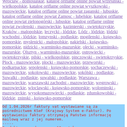
Wroclaw - dolnoslaskie
,
katalog oriflame online powiat wrzesinski -
wielkopolskie
,
katalog oriflame online powiat wyszkowski -
mazowieckie
,
katalog oriflame online powiat zaganski - lubuskie
,
katalog oriflame online powiat Zamosc - lubelskie
,
katalog oriflame
online powiat zielonogórski - lubuskie
,
katalog oriflame online
powiat zwolenski - mazowieckie
,
kazimierski - swietokrzyskie
,
Kraków - malopolskie
,
leczycki - lódzkie
,
Lódz - lódzkie
,
lódzki
wschodni - lódzkie
,
lomzynski - podlaskie
,
mogilenski - kujawsko-
pomorskie
,
myslenicki - malopolskie
,
nakielski - kujawsko-
pomorskie
,
nidzicki - warminsko-mazurskie
,
olecki - warminsko-
mazurskie
,
Olsztyn - warminsko-mazurskie
,
ostrowiecki -
swietokrzyskie
,
pilski - wielkopolskie
,
pinczowski - swietokrzyskie
,
Plock - mazowieckie
,
plocki - mazowieckie
,
przeworski -
podkarpackie
,
sepolenski - kujawsko-pomorskie
,
sochaczewski -
mazowieckie
,
sokolowski - mazowieckie
,
sokólski - podlaskie
,
Suwalki - podlaskie
,
suwalski - podlaskie
,
Warszawa -
mazowieckie
,
warszawski zachodni - mazowieckie
,
wegrowski -
mazowieckie
,
wloclawski - kujawsko-pomorskie
,
wolominski -
mazowieckie
,
wysokomazowiecki - podlaskie
,
zdunskowolski -
lódzkie
,
zninski - kujawsko-pomorskie
Od 1.04.2026r faktury vat wystawiane są za 
pośrednictwem KSeF (Krajowy System e-Faktur). Po 
wystawieniu faktury otrzymają Państwo informację 
mailową wraz z jej numerem.
-----