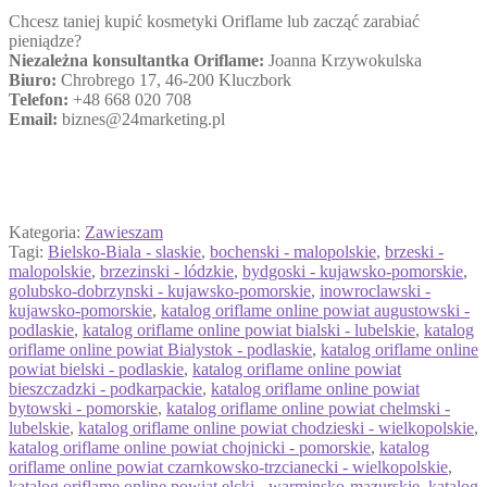
Chcesz taniej kupić kosmetyki Oriflame lub zacząć zarabiać
pieniądze?
Niezależna konsultantka Oriflame:
Joanna Krzywokulska
Biuro:
Chrobrego 17, 46-200 Kluczbork
Telefon:
+48 668 020 708
Email:
biznes@24marketing.pl
Kategoria:
Zawieszam
Tagi:
Bielsko-Biala - slaskie
,
bochenski - malopolskie
,
brzeski -
malopolskie
,
brzezinski - lódzkie
,
bydgoski - kujawsko-pomorskie
,
golubsko-dobrzynski - kujawsko-pomorskie
,
inowroclawski -
kujawsko-pomorskie
,
katalog oriflame online powiat augustowski -
podlaskie
,
katalog oriflame online powiat bialski - lubelskie
,
katalog
oriflame online powiat Bialystok - podlaskie
,
katalog oriflame online
powiat bielski - podlaskie
,
katalog oriflame online powiat
bieszczadzki - podkarpackie
,
katalog oriflame online powiat
bytowski - pomorskie
,
katalog oriflame online powiat chelmski -
lubelskie
,
katalog oriflame online powiat chodzieski - wielkopolskie
,
katalog oriflame online powiat chojnicki - pomorskie
,
katalog
oriflame online powiat czarnkowsko-trzcianecki - wielkopolskie
,
katalog oriflame online powiat elcki - warminsko-mazurskie
,
katalog