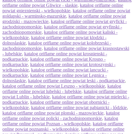
oriflame online powiat Gliwice - slaskie
,
katalog oriflame online
powiat gnieznienski - wielkopolskie
,
katalog oriflame online powiat
goldapski - warminsko-mazurskie
,
katalog oriflame online powiat
grodziski - mazowieckie
,
katalog oriflame online powiat gryficki -
zachodniopomorskie
,
katalog oriflame online powiat gryfinski -
zachodniopomorskie
,
katalog oriflame online powiat kaliski -
wielkopolskie
,
katalog oriflame online powiat klodzki -
dolnoslaskie
,
katalog oriflame online powiat kolobrzeski -
zachodniopomorskie
,
katalog oriflame online powiat krasnostawski
- lubelskie
,
katalog oriflame online powiat krosnienski -
podkarpackie
,
katalog oriflame online powiat Krosno -
podkarpackie
,
katalog oriflame online powiat krotoszynski -
wielkopolskie
,
katalog oriflame online powiat lancucki -
podkarpackie
,
katalog oriflame online powiat Legnica -
dolnoslaskie
,
katalog oriflame online powiat leski - podkarpackie
,
katalog oriflame online powiat Leszno - wielkopolskie
,
katalog
oriflame online powiat lubelski - lubelskie
,
katalog oriflame online
powiat Lublin - lubelskie
,
katalog oriflame online powiat mielecki -
podkarpackie
,
katalog oriflame online powiat obornicki -
wielkopolskie
,
katalog oriflame online powiat pabianicki - lódzkie
,
katalog oriflame online powiat plonski - mazowieckie
,
katalog
oriflame online powiat policki - zachodniopomorskie
,
katalog
oriflame online powiat Poznan - wielkopolskie
,
katalog oriflame
online powiat poznanski - wielkopolskie
,
katalog oriflame online