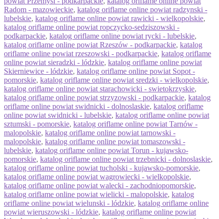
powiat Przemysl - podkarpackie
,
katalog oriflame online powiat
Radom - mazowieckie
,
katalog oriflame online powiat radzynski -
lubelskie
,
katalog oriflame online powiat rawicki - wielkopolskie
,
katalog oriflame online powiat ropczycko-sedziszowski -
podkarpackie
,
katalog oriflame online powiat rycki - lubelskie
,
katalog oriflame online powiat Rzeszów - podkarpackie
,
katalog
oriflame online powiat rzeszowski - podkarpackie
,
katalog oriflame
online powiat sieradzki - lódzkie
,
katalog oriflame online powiat
Skierniewice - lódzkie
,
katalog oriflame online powiat Sopot -
pomorskie
,
katalog oriflame online powiat sredzki - wielkopolskie
,
katalog oriflame online powiat starachowicki - swietokrzyskie
,
katalog oriflame online powiat strzyzowski - podkarpackie
,
katalog
oriflame online powiat swidnicki - dolnoslaskie
,
katalog oriflame
online powiat swidnicki - lubelskie
,
katalog oriflame online powiat
sztumski - pomorskie
,
katalog oriflame online powiat Tarnów -
malopolskie
,
katalog oriflame online powiat tarnowski -
malopolskie
,
katalog oriflame online powiat tomaszowski -
lubelskie
,
katalog oriflame online powiat Torun - kujawsko-
pomorskie
,
katalog oriflame online powiat trzebnicki - dolnoslaskie
,
katalog oriflame online powiat tucholski - kujawsko-pomorskie
,
katalog oriflame online powiat wagrowiecki - wielkopolskie
,
katalog oriflame online powiat walecki - zachodniopomorskie
,
katalog oriflame online powiat wielicki - malopolskie
,
katalog
oriflame online powiat wielunski - lódzkie
,
katalog oriflame online
powiat wieruszowski - lódzkie
,
katalog oriflame online powiat