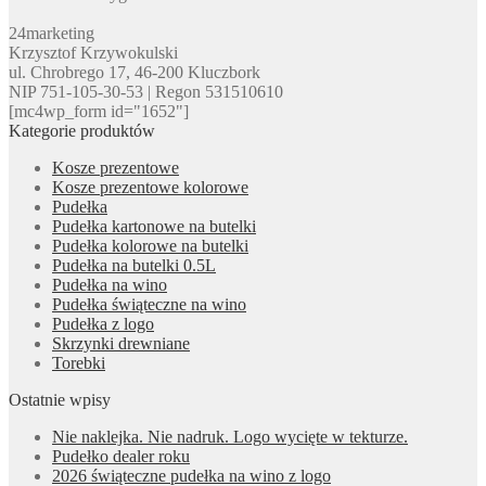
24marketing
Krzysztof Krzywokulski
ul. Chrobrego 17, 46-200 Kluczbork
NIP 751-105-30-53 | Regon 531510610
[mc4wp_form id="1652"]
Kategorie produktów
Kosze prezentowe
Kosze prezentowe kolorowe
Pudełka
Pudełka kartonowe na butelki
Pudełka kolorowe na butelki
Pudełka na butelki 0.5L
Pudełka na wino
Pudełka świąteczne na wino
Pudełka z logo
Skrzynki drewniane
Torebki
Ostatnie wpisy
Nie naklejka. Nie nadruk. Logo wycięte w tekturze.
Pudełko dealer roku
2026 świąteczne pudełka na wino z logo