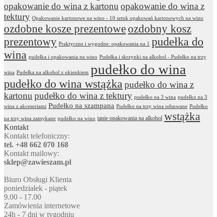
opakowanie do wina z kartonu
opakowanie do wina z
tektury
Opakowanie kartonowe na wino - 10 sztuk opakowań kartonowych na wino
ozdobne kosze prezentowe
ozdobny kosz
prezentowy
pudełka do
Praktyczne i wygodne: opakowania na 1
wina
pudełka i opakowania na wino
Pudełka i skrzynki na alkohol - Pudełko na trzy
pudełko do wina
wina
Pudełka na alkohol z okienkiem
pudełko do wina wstążka
pudełko do wina z
kartonu
pudełko do wina z tektury
pudełko na 3 wina
pudełko na 3
Pudełko na szampana
wina z akcesoriami
Pudełko na trzy wina odsuwane
Pudełko
wstążka
tanie opakowania na alkohol
na trzy wina zamykane
pudełko na wino
Kontakt
Kontakt telefoniczny:
tel. +48 662 070 168
Kontakt mailowy:
sklep@zawieszam.pl
Biuro Obsługi Klienta
poniedziałek - piątek
9.00 - 17.00
Zamówienia internetowe
24h - 7 dni w tygodniu