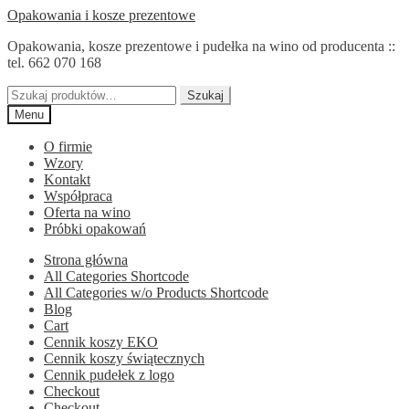
Przejdź
Przejdź
Opakowania i kosze prezentowe
do
do
Opakowania, kosze prezentowe i pudełka na wino od producenta ::
nawigacji
treści
tel. 662 070 168
Szukaj:
Szukaj
Menu
O firmie
Wzory
Kontakt
Współpraca
Oferta na wino
Próbki opakowań
Strona główna
All Categories Shortcode
All Categories w/o Products Shortcode
Blog
Cart
Cennik koszy EKO
Cennik koszy świątecznych
Cennik pudełek z logo
Checkout
Checkout