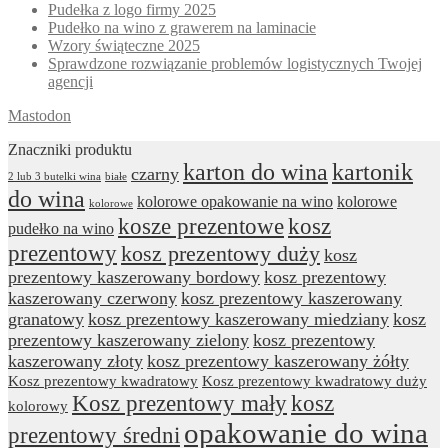
Pudełka z logo firmy 2025
Pudełko na wino z grawerem na laminacie
Wzory świąteczne 2025
Sprawdzone rozwiązanie problemów logistycznych Twojej
agencji
Mastodon
Znaczniki produktu
karton do wina
kartonik
czarny
2 lub 3 butelki wina
białe
do wina
kolorowe opakowanie na wino
kolorowe
kolorowe
kosze prezentowe
kosz
pudełko na wino
prezentowy
kosz prezentowy duży
kosz
prezentowy kaszerowany bordowy
kosz prezentowy
kaszerowany czerwony
kosz prezentowy kaszerowany
granatowy
kosz prezentowy kaszerowany miedziany
kosz
prezentowy kaszerowany zielony
kosz prezentowy
kaszerowany złoty
kosz prezentowy kaszerowany żółty
Kosz prezentowy kwadratowy
Kosz prezentowy kwadratowy duży
Kosz prezentowy mały
kosz
kolorowy
opakowanie do wina
prezentowy średni