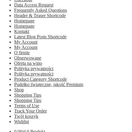
Data Access Request
Frequently Asked Questions
Header & Teaser Shortcode
Homepage
Homepage
Kontakt
Latest Blog Posts Shortcode
My Account
My Account
O firmie
Obserwowane
Oferta na wino
Polityka prywatności
Polityka prywatności
Product Category Shortcode
Pudełko świąteczne, jakość Premium
Shop
Shopping Tips
Shopping Tips
Terms of Use
Track Your Order
Twój koszyk
Wishlist
0.00
zł
0 Produkt