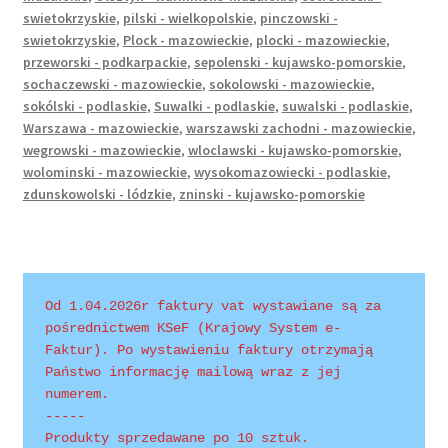
swietokrzyskie
,
pilski - wielkopolskie
,
pinczowski -
swietokrzyskie
,
Plock - mazowieckie
,
plocki - mazowieckie
,
przeworski - podkarpackie
,
sepolenski - kujawsko-pomorskie
,
sochaczewski - mazowieckie
,
sokolowski - mazowieckie
,
sokólski - podlaskie
,
Suwalki - podlaskie
,
suwalski - podlaskie
,
Warszawa - mazowieckie
,
warszawski zachodni - mazowieckie
,
wegrowski - mazowieckie
,
wloclawski - kujawsko-pomorskie
,
wolominski - mazowieckie
,
wysokomazowiecki - podlaskie
,
zdunskowolski - lódzkie
,
zninski - kujawsko-pomorskie
Od 1.04.2026r faktury vat wystawiane są za 
pośrednictwem KSeF (Krajowy System e-
Faktur). Po wystawieniu faktury otrzymają 
Państwo informację mailową wraz z jej 
numerem.
-----
Produkty sprzedawane po 10 sztuk.