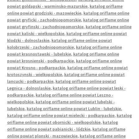
Polityka prywatności
powiat goldapski - warminsko-mazurskie
,
katalog oriflame
online powiat grodziski - mazowieckie
,
katalog oriflame online
Product Category Shortcode
powiat gryficki - zachodniopomorskie
,
katalog oriflame online
powiat gryfinski - zachodniopomorskie
,
katalog oriflame online
Pudełko świąteczne, jakość Premium
powiat kaliski - wielkopolskie
,
katalog oriflame online powiat
klodzki - dolnoslaskie
,
katalog oriflame online powiat
kolobrzeski - zachodniopomorskie
,
katalog oriflame online
Shop
powiat krasnostawski - lubelskie
,
katalog oriflame online
powiat krosnienski - podkarpackie
,
katalog oriflame online
Shopping Tips
powiat Krosno - podkarpackie
,
katalog oriflame online powiat
krotoszynski - wielkopolskie
,
katalog oriflame online powiat
lancucki - podkarpackie
,
katalog oriflame online powiat
Shopping Tips
Legnica - dolnoslaskie
,
katalog oriflame online powiat leski -
podkarpackie
,
katalog oriflame online powiat Leszno -
Terms of Use
wielkopolskie
,
katalog oriflame online powiat lubelski -
lubelskie
,
katalog oriflame online powiat Lublin - lubelskie
,
katalog oriflame online powiat mielecki - podkarpackie
,
katalog
Track Your Order
oriflame online powiat obornicki - wielkopolskie
,
katalog
oriflame online powiat pabianicki - lódzkie
,
katalog oriflame
Twój koszyk
online powiat plonski - mazowieckie
,
katalog oriflame online