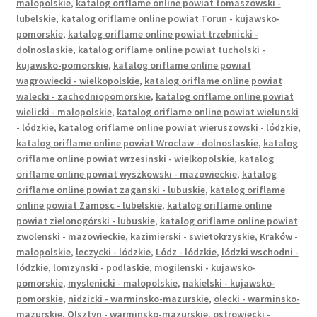
malopolskie
,
katalog oriflame online powiat tomaszowski -
lubelskie
,
katalog oriflame online powiat Torun - kujawsko-
pomorskie
,
katalog oriflame online powiat trzebnicki -
dolnoslaskie
,
katalog oriflame online powiat tucholski -
kujawsko-pomorskie
,
katalog oriflame online powiat
wagrowiecki - wielkopolskie
,
katalog oriflame online powiat
walecki - zachodniopomorskie
,
katalog oriflame online powiat
wielicki - malopolskie
,
katalog oriflame online powiat wielunski
- lódzkie
,
katalog oriflame online powiat wieruszowski - lódzkie
,
katalog oriflame online powiat Wroclaw - dolnoslaskie
,
katalog
oriflame online powiat wrzesinski - wielkopolskie
,
katalog
oriflame online powiat wyszkowski - mazowieckie
,
katalog
oriflame online powiat zaganski - lubuskie
,
katalog oriflame
online powiat Zamosc - lubelskie
,
katalog oriflame online
powiat zielonogórski - lubuskie
,
katalog oriflame online powiat
zwolenski - mazowieckie
,
kazimierski - swietokrzyskie
,
Kraków -
malopolskie
,
leczycki - lódzkie
,
Lódz - lódzkie
,
lódzki wschodni -
lódzkie
,
lomzynski - podlaskie
,
mogilenski - kujawsko-
pomorskie
,
myslenicki - malopolskie
,
nakielski - kujawsko-
pomorskie
,
nidzicki - warminsko-mazurskie
,
olecki - warminsko-
mazurskie
,
Olsztyn - warminsko-mazurskie
,
ostrowiecki -