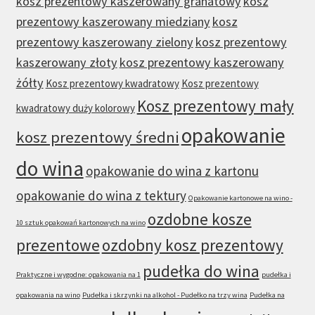
kosz prezentowy kaszerowany granatowy
kosz
prezentowy kaszerowany miedziany
kosz
prezentowy kaszerowany zielony
kosz prezentowy
kaszerowany złoty
kosz prezentowy kaszerowany
żółty
Kosz prezentowy kwadratowy
Kosz prezentowy
Kosz prezentowy mały
kwadratowy duży kolorowy
opakowanie
kosz prezentowy średni
do wina
opakowanie do wina z kartonu
opakowanie do wina z tektury
Opakowanie kartonowe na wino -
ozdobne kosze
10 sztuk opakowań kartonowych na wino
prezentowe
ozdobny kosz prezentowy
pudełka do wina
Praktyczne i wygodne: opakowania na 1
pudełka i
opakowania na wino
Pudełka i skrzynki na alkohol - Pudełko na trzy wina
Pudełka na