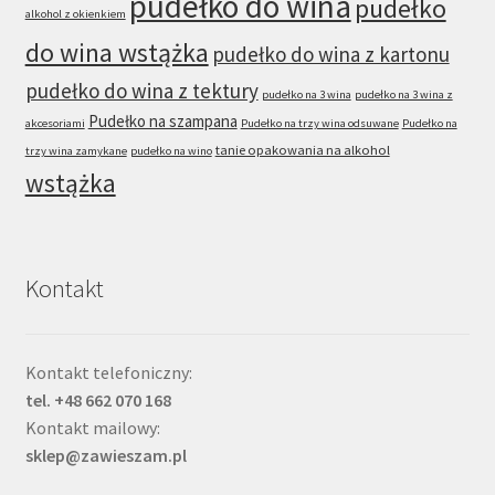
pudełko do wina
pudełko
alkohol z okienkiem
do wina wstążka
pudełko do wina z kartonu
pudełko do wina z tektury
pudełko na 3 wina
pudełko na 3 wina z
Pudełko na szampana
akcesoriami
Pudełko na trzy wina odsuwane
Pudełko na
tanie opakowania na alkohol
trzy wina zamykane
pudełko na wino
wstążka
Kontakt
Kontakt telefoniczny:
tel. +48 662 070 168
Kontakt mailowy:
sklep@zawieszam.pl