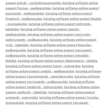
powiat policki - zachodniopomorskie
,
katalog oriflame online
Wishlist
powiat Poznan - wielkopolskie
,
katalog oriflame online powiat
poznanski - wielkopolskie
,
katalog oriflame online powiat
Przemysl - podkarpackie
,
katalog oriflame online powiat Radom
- mazowieckie
,
katalog oriflame online powiat radzynski -
lubelskie
,
katalog oriflame online powiat rawicki -
wielkopolskie
,
katalog oriflame online powiat ropczycko-
sedziszowski - podkarpackie
,
katalog oriflame online powiat
rycki - lubelskie
,
katalog oriflame online powiat Rzeszów -
podkarpackie
,
katalog oriflame online powiat rzeszowski -
podkarpackie
,
katalog oriflame online powiat sieradzki -
lódzkie
,
katalog oriflame online powiat Skierniewice - lódzkie
,
katalog oriflame online powiat Sopot - pomorskie
,
katalog
oriflame online powiat sredzki - wielkopolskie
,
katalog oriflame
online powiat starachowicki - swietokrzyskie
,
katalog oriflame
online powiat strzyzowski - podkarpackie
,
katalog oriflame
online powiat swidnicki - dolnoslaskie
,
katalog oriflame online
powiat swidnicki - lubelskie
,
katalog oriflame online powiat
sztumski - pomorskie
,
katalog oriflame online powiat Tarnów -
malopolskie
,
katalog oriflame online powiat tarnowski -