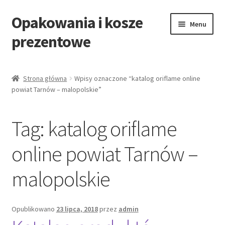
Opakowania i kosze
Przejdź
Przejdź
Menu
do
do
prezentowe
nawigacji
treści
Strona główna
Strona główna
Wpisy oznaczone “katalog oriflame online
powiat Tarnów – malopolskie”
All Categories Shortcode
All Categories w/o Products Shortcode
Tag:
katalog oriflame
Blog
online powiat Tarnów –
malopolskie
Cart
Cennik koszy EKO
Opublikowano
23 lipca, 2018
przez
admin
Cennik koszy świątecznych