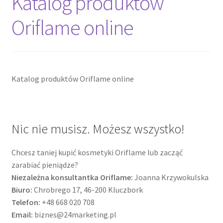
Katalog produktów
Oriflame online
Cennik pudełek z logo
Checkout
Checkout
Katalog produktów Oriflame online
Data Access Request
Nic nie musisz. Możesz wszystko!
Frequently Asked Questions
Chcesz taniej kupić kosmetyki Oriflame lub zacząć
Header & Teaser Shortcode
zarabiać pieniądze?
Niezależna konsultantka Oriflame:
Joanna Krzywokulska
Homepage
Biuro:
Chrobrego 17, 46-200 Kluczbork
Telefon:
+48 668 020 708
Homepage
Email:
biznes@24marketing.pl