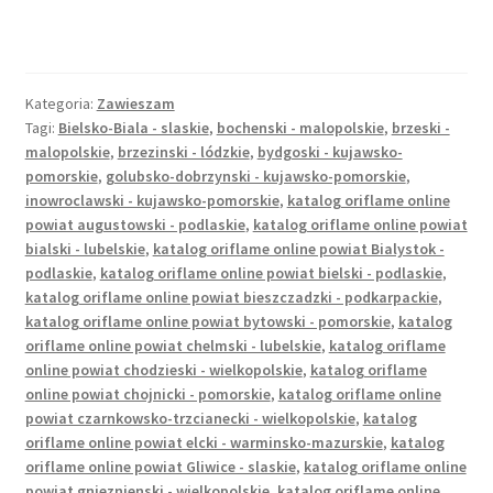
Kontakt
Latest Blog Posts Shortcode
Kategoria:
Zawieszam
Tagi:
Bielsko-Biala - slaskie
,
bochenski - malopolskie
,
brzeski -
My Account
malopolskie
,
brzezinski - lódzkie
,
bydgoski - kujawsko-
pomorskie
,
golubsko-dobrzynski - kujawsko-pomorskie
,
inowroclawski - kujawsko-pomorskie
,
katalog oriflame online
My Account
powiat augustowski - podlaskie
,
katalog oriflame online powiat
bialski - lubelskie
,
katalog oriflame online powiat Bialystok -
O firmie
podlaskie
,
katalog oriflame online powiat bielski - podlaskie
,
katalog oriflame online powiat bieszczadzki - podkarpackie
,
Obserwowane
katalog oriflame online powiat bytowski - pomorskie
,
katalog
oriflame online powiat chelmski - lubelskie
,
katalog oriflame
online powiat chodzieski - wielkopolskie
,
katalog oriflame
Oferta na wino
online powiat chojnicki - pomorskie
,
katalog oriflame online
powiat czarnkowsko-trzcianecki - wielkopolskie
,
katalog
Polityka prywatności
oriflame online powiat elcki - warminsko-mazurskie
,
katalog
oriflame online powiat Gliwice - slaskie
,
katalog oriflame online
powiat gnieznienski - wielkopolskie
,
katalog oriflame online