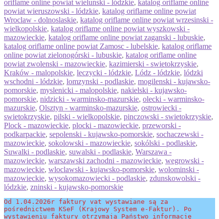
oriflame online powiat wielunski - lódzkie
,
katalog oriflame online
powiat wieruszowski - lódzkie
,
katalog oriflame online powiat
Wroclaw - dolnoslaskie
,
katalog oriflame online powiat wrzesinski -
wielkopolskie
,
katalog oriflame online powiat wyszkowski -
mazowieckie
,
katalog oriflame online powiat zaganski - lubuskie
,
katalog oriflame online powiat Zamosc - lubelskie
,
katalog oriflame
online powiat zielonogórski - lubuskie
,
katalog oriflame online
powiat zwolenski - mazowieckie
,
kazimierski - swietokrzyskie
,
Kraków - malopolskie
,
leczycki - lódzkie
,
Lódz - lódzkie
,
lódzki
wschodni - lódzkie
,
lomzynski - podlaskie
,
mogilenski - kujawsko-
pomorskie
,
myslenicki - malopolskie
,
nakielski - kujawsko-
pomorskie
,
nidzicki - warminsko-mazurskie
,
olecki - warminsko-
mazurskie
,
Olsztyn - warminsko-mazurskie
,
ostrowiecki -
swietokrzyskie
,
pilski - wielkopolskie
,
pinczowski - swietokrzyskie
,
Plock - mazowieckie
,
plocki - mazowieckie
,
przeworski -
podkarpackie
,
sepolenski - kujawsko-pomorskie
,
sochaczewski -
mazowieckie
,
sokolowski - mazowieckie
,
sokólski - podlaskie
,
Suwalki - podlaskie
,
suwalski - podlaskie
,
Warszawa -
mazowieckie
,
warszawski zachodni - mazowieckie
,
wegrowski -
mazowieckie
,
wloclawski - kujawsko-pomorskie
,
wolominski -
mazowieckie
,
wysokomazowiecki - podlaskie
,
zdunskowolski -
lódzkie
,
zninski - kujawsko-pomorskie
Od 1.04.2026r faktury vat wystawiane są za 
pośrednictwem KSeF (Krajowy System e-Faktur). Po 
wystawieniu faktury otrzymają Państwo informację 