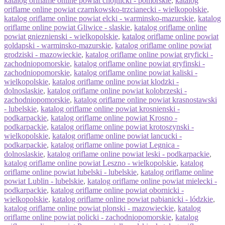
katalog oriflame online powiat chojnicki - pomorskie
,
katalog
oriflame online powiat czarnkowsko-trzcianecki - wielkopolskie
,
katalog oriflame online powiat elcki - warminsko-mazurskie
,
katalog
oriflame online powiat Gliwice - slaskie
,
katalog oriflame online
powiat gnieznienski - wielkopolskie
,
katalog oriflame online powiat
goldapski - warminsko-mazurskie
,
katalog oriflame online powiat
grodziski - mazowieckie
,
katalog oriflame online powiat gryficki -
zachodniopomorskie
,
katalog oriflame online powiat gryfinski -
zachodniopomorskie
,
katalog oriflame online powiat kaliski -
wielkopolskie
,
katalog oriflame online powiat klodzki -
dolnoslaskie
,
katalog oriflame online powiat kolobrzeski -
zachodniopomorskie
,
katalog oriflame online powiat krasnostawski
- lubelskie
,
katalog oriflame online powiat krosnienski -
podkarpackie
,
katalog oriflame online powiat Krosno -
podkarpackie
,
katalog oriflame online powiat krotoszynski -
wielkopolskie
,
katalog oriflame online powiat lancucki -
podkarpackie
,
katalog oriflame online powiat Legnica -
dolnoslaskie
,
katalog oriflame online powiat leski - podkarpackie
,
katalog oriflame online powiat Leszno - wielkopolskie
,
katalog
oriflame online powiat lubelski - lubelskie
,
katalog oriflame online
powiat Lublin - lubelskie
,
katalog oriflame online powiat mielecki -
podkarpackie
,
katalog oriflame online powiat obornicki -
wielkopolskie
,
katalog oriflame online powiat pabianicki - lódzkie
,
katalog oriflame online powiat plonski - mazowieckie
,
katalog
oriflame online powiat policki - zachodniopomorskie
,
katalog