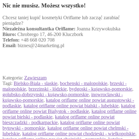
Nic nie musisz. Możesz wszystko!
Chcesz taniej kupić kosmetyki Oriflame lub zacząć zarabiać
pieniądze?
Niezależna konsultantka Oriflame:
Joanna Krzywokulska
Biuro:
Chrobrego 17, 46-200 Kluczbork
Telefon:
+48 668 020 708
Email:
biznes@24marketing.pl
Kategoria:
Zawieszam
Tagi:
Bielsko-Biala - slaskie
,
bochenski - malopolskie
,
brzeski -
malopolskie
,
brzezinski - lódzkie
,
bydgoski - kujawsko-pomorskie
,
golubsko-dobrzynski - kujawsko-pomorskie
,
inowroclawski -
kujawsko-pomorskie
,
katalog oriflame online powiat augustowski -
podlaskie
,
katalog oriflame online powiat bialski - lubelskie
,
katalog
oriflame online powiat Bialystok - podlaskie
,
katalog oriflame online
powiat bielski - podlaskie
,
katalog oriflame online powiat
bieszczadzki - podkarpackie
,
katalog oriflame online powiat
bytowski - pomorskie
,
katalog oriflame online powiat chelmski -
lubelskie
,
katalog oriflame online powiat chodzieski - wielkopolskie
,