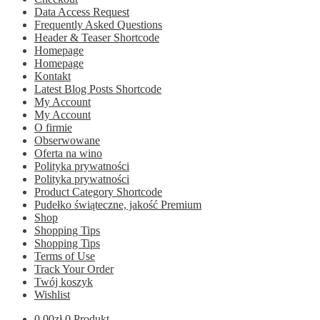
Data Access Request
Frequently Asked Questions
Header & Teaser Shortcode
Homepage
Homepage
Kontakt
Latest Blog Posts Shortcode
My Account
My Account
O firmie
Obserwowane
Oferta na wino
Polityka prywatności
Polityka prywatności
Product Category Shortcode
Pudełko świąteczne, jakość Premium
Shop
Shopping Tips
Shopping Tips
Terms of Use
Track Your Order
Twój koszyk
Wishlist
0.00
zł
0 Produkt