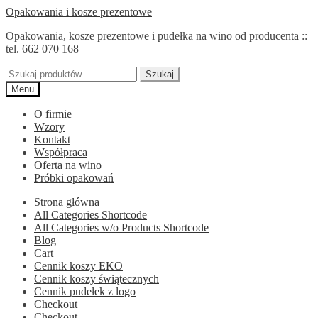
Przejdź
Przejdź
Opakowania i kosze prezentowe
do
do
Opakowania, kosze prezentowe i pudełka na wino od producenta ::
nawigacji
treści
tel. 662 070 168
Szukaj:
Szukaj
Menu
O firmie
Wzory
Kontakt
Współpraca
Oferta na wino
Próbki opakowań
Strona główna
All Categories Shortcode
All Categories w/o Products Shortcode
Blog
Cart
Cennik koszy EKO
Cennik koszy świątecznych
Cennik pudełek z logo
Checkout
Checkout