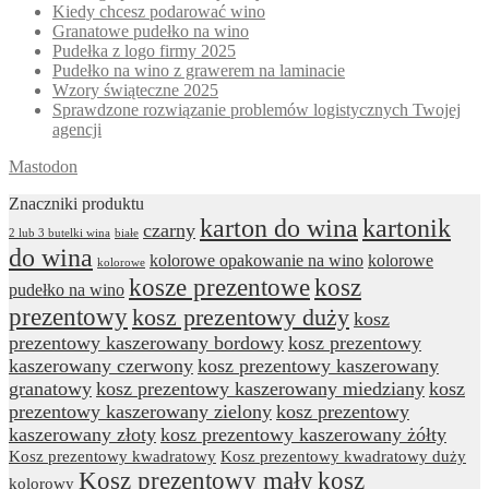
Kiedy chcesz podarować wino
Granatowe pudełko na wino
Pudełka z logo firmy 2025
Pudełko na wino z grawerem na laminacie
Wzory świąteczne 2025
Sprawdzone rozwiązanie problemów logistycznych Twojej
agencji
Mastodon
Znaczniki produktu
karton do wina
kartonik
czarny
2 lub 3 butelki wina
białe
do wina
kolorowe opakowanie na wino
kolorowe
kolorowe
kosze prezentowe
kosz
pudełko na wino
prezentowy
kosz prezentowy duży
kosz
prezentowy kaszerowany bordowy
kosz prezentowy
kaszerowany czerwony
kosz prezentowy kaszerowany
granatowy
kosz prezentowy kaszerowany miedziany
kosz
prezentowy kaszerowany zielony
kosz prezentowy
kaszerowany złoty
kosz prezentowy kaszerowany żółty
Kosz prezentowy kwadratowy
Kosz prezentowy kwadratowy duży
Kosz prezentowy mały
kosz
kolorowy