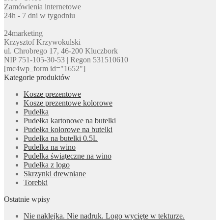
Zamówienia internetowe
24h - 7 dni w tygodniu
24marketing
Krzysztof Krzywokulski
ul. Chrobrego 17, 46-200 Kluczbork
NIP 751-105-30-53 | Regon 531510610
[mc4wp_form id="1652"]
Kategorie produktów
Kosze prezentowe
Kosze prezentowe kolorowe
Pudełka
Pudełka kartonowe na butelki
Pudełka kolorowe na butelki
Pudełka na butelki 0.5L
Pudełka na wino
Pudełka świąteczne na wino
Pudełka z logo
Skrzynki drewniane
Torebki
Ostatnie wpisy
Nie naklejka. Nie nadruk. Logo wycięte w tekturze.