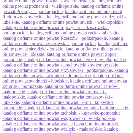
oriflame online powiat Poznan - wielkopolskie
,
katalog oriflame
online powiat poznanski - wielkopolskie
,
katalog oriflame online
powiat Przemysl - podkarpackie
,
katalog oriflame online powiat
Radom - mazowieckie
,
katalog oriflame online powiat radzynski -
lubelskie
,
katalog oriflame online powiat rawicki - wielkopolskie
,
katalog oriflame online powiat ropczycko-sedziszowski -
podkarpackie
,
katalog oriflame online powiat rycki - lubelskie
,
katalog oriflame online powiat Rzeszów - podkarpackie
,
katalog
oriflame online powiat rzeszowski - podkarpackie
,
katalog oriflame
online powiat sieradzki - lódzkie
,
katalog oriflame online powiat
Skierniewice - lódzkie
,
katalog oriflame online powiat Sopot -
pomorskie
,
katalog oriflame online powiat sredzki - wielkopolskie
,
katalog oriflame online powiat starachowicki - swietokrzyskie
,
katalog oriflame online powiat strzyzowski - podkarpackie
,
katalog
oriflame online powiat swidnicki - dolnoslaskie
,
katalog oriflame
online powiat swidnicki - lubelskie
,
katalog oriflame online powiat
sztumski - pomorskie
,
katalog oriflame online powiat Tarnów -
malopolskie
,
katalog oriflame online powiat tarnowski -
malopolskie
,
katalog oriflame online powiat tomaszowski -
lubelskie
,
katalog oriflame online powiat Torun - kujawsko-
pomorskie
,
katalog oriflame online powiat trzebnicki - dolnoslaskie
,
katalog oriflame online powiat tucholski - kujawsko-pomorskie
,
katalog oriflame online powiat wagrowiecki - wielkopolskie
,
katalog oriflame online powiat walecki - zachodniopomorskie
,
katalog oriflame online powiat wielicki - malopolskie
,
katalog