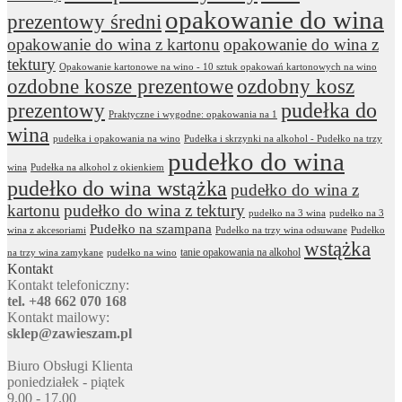
opakowanie do wina
prezentowy średni
opakowanie do wina z kartonu
opakowanie do wina z
tektury
Opakowanie kartonowe na wino - 10 sztuk opakowań kartonowych na wino
ozdobne kosze prezentowe
ozdobny kosz
prezentowy
pudełka do
Praktyczne i wygodne: opakowania na 1
wina
pudełka i opakowania na wino
Pudełka i skrzynki na alkohol - Pudełko na trzy
pudełko do wina
wina
Pudełka na alkohol z okienkiem
pudełko do wina wstążka
pudełko do wina z
kartonu
pudełko do wina z tektury
pudełko na 3 wina
pudełko na 3
Pudełko na szampana
wina z akcesoriami
Pudełko na trzy wina odsuwane
Pudełko
wstążka
tanie opakowania na alkohol
na trzy wina zamykane
pudełko na wino
Kontakt
Kontakt telefoniczny:
tel. +48 662 070 168
Kontakt mailowy:
sklep@zawieszam.pl
Biuro Obsługi Klienta
poniedziałek - piątek
9.00 - 17.00