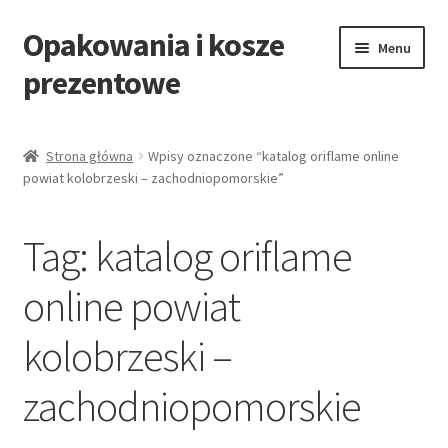
Opakowania i kosze
Przejdź
Przejdź
Menu
do
do
prezentowe
nawigacji
treści
Strona główna
Strona główna
Wpisy oznaczone “katalog oriflame online
powiat kolobrzeski – zachodniopomorskie”
All Categories Shortcode
All Categories w/o Products Shortcode
Tag:
katalog oriflame
Blog
online powiat
kolobrzeski –
Cart
zachodniopomorskie
Cennik koszy EKO
Cennik koszy świątecznych