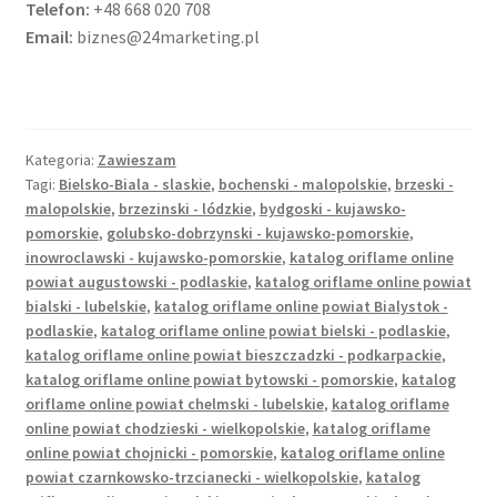
Telefon:
+48 668 020 708
Kontakt
Email:
biznes@24marketing.pl
Latest Blog Posts Shortcode
My Account
Kategoria:
Zawieszam
Tagi:
Bielsko-Biala - slaskie
,
bochenski - malopolskie
,
brzeski -
My Account
malopolskie
,
brzezinski - lódzkie
,
bydgoski - kujawsko-
pomorskie
,
golubsko-dobrzynski - kujawsko-pomorskie
,
inowroclawski - kujawsko-pomorskie
,
katalog oriflame online
O firmie
powiat augustowski - podlaskie
,
katalog oriflame online powiat
bialski - lubelskie
,
katalog oriflame online powiat Bialystok -
Obserwowane
podlaskie
,
katalog oriflame online powiat bielski - podlaskie
,
katalog oriflame online powiat bieszczadzki - podkarpackie
,
katalog oriflame online powiat bytowski - pomorskie
,
katalog
Oferta na wino
oriflame online powiat chelmski - lubelskie
,
katalog oriflame
online powiat chodzieski - wielkopolskie
,
katalog oriflame
Polityka prywatności
online powiat chojnicki - pomorskie
,
katalog oriflame online
powiat czarnkowsko-trzcianecki - wielkopolskie
,
katalog