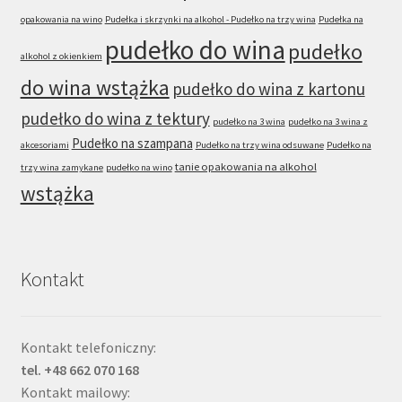
opakowania na wino
Pudełka i skrzynki na alkohol - Pudełko na trzy wina
Pudełka na
pudełko do wina
pudełko
alkohol z okienkiem
do wina wstążka
pudełko do wina z kartonu
pudełko do wina z tektury
pudełko na 3 wina
pudełko na 3 wina z
Pudełko na szampana
akcesoriami
Pudełko na trzy wina odsuwane
Pudełko na
tanie opakowania na alkohol
trzy wina zamykane
pudełko na wino
wstążka
Kontakt
Kontakt telefoniczny:
tel. +48 662 070 168
Kontakt mailowy: