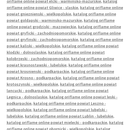
Polityka prywatności
oriflame online powiat elcki - warminsko-mazurskie
,
katalog
oriflame online powiat Gliwice - slaskie
,
katalog oriflame online
powiat gnieznienski - wielkopolskie
,
katalog oriflame online
Product Category Shortcode
powiat goldapski - warminsko-mazurskie
,
katalog oriflame
online powiat grodziski - mazowieckie
,
katalog oriflame online
Pudełko świąteczne, jakość Premium
powiat gryficki - zachodniopomorskie
,
katalog oriflame online
powiat gryfinski - zachodniopomorskie
,
katalog oriflame online
powiat kaliski - wielkopolskie
,
katalog oriflame online powiat
Shop
klodzki - dolnoslaskie
,
katalog oriflame online powiat
kolobrzeski - zachodniopomorskie
,
katalog oriflame online
Shopping Tips
powiat krasnostawski - lubelskie
,
katalog oriflame online
powiat krosnienski - podkarpackie
,
katalog oriflame online
Shopping Tips
powiat Krosno - podkarpackie
,
katalog oriflame online powiat
krotoszynski - wielkopolskie
,
katalog oriflame online powiat
lancucki - podkarpackie
,
katalog oriflame online powiat
Terms of Use
Legnica - dolnoslaskie
,
katalog oriflame online powiat leski -
podkarpackie
,
katalog oriflame online powiat Leszno -
Track Your Order
wielkopolskie
,
katalog oriflame online powiat lubelski -
lubelskie
,
katalog oriflame online powiat Lublin - lubelskie
,
katalog oriflame online powiat mielecki - podkarpackie
,
katalog
Twój koszyk
oriflame online powiat obornicki - wielkopolskie
,
katalog