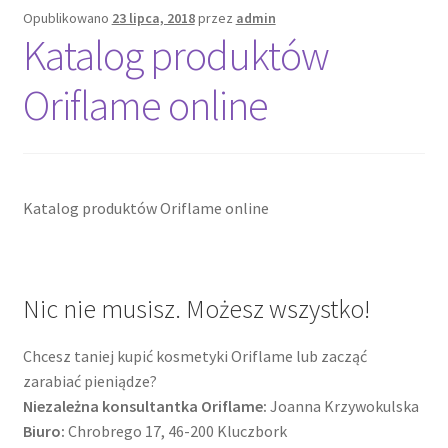
Opublikowano
23 lipca, 2018
przez
admin
Katalog produktów
Cennik pudełek z logo
Oriflame online
Checkout
Checkout
Katalog produktów Oriflame online
Data Access Request
Frequently Asked Questions
Nic nie musisz. Możesz wszystko!
Header & Teaser Shortcode
Chcesz taniej kupić kosmetyki Oriflame lub zacząć
Homepage
zarabiać pieniądze?
Niezależna konsultantka Oriflame:
Joanna Krzywokulska
Homepage
Biuro:
Chrobrego 17, 46-200 Kluczbork