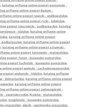
atalog oriflame online powiat policki -
e
,
katalog oriflame online powiat poznanski -
log oriflame online powiat Radom -
riflame online powiat rawicki - wielkopolskie
,
log oriflame online powiat rycki - lubelskie
,
line powiat rzeszowski - podkarpackie
,
katalog
ierniewice - lódzkie
,
katalog oriflame online
lskie
,
katalog oriflame online powiat
- podkarpackie
,
katalog oriflame online powiat
e
,
katalog oriflame online powiat sztumski -
iflame online powiat tarnowski - malopolskie
,
nline powiat Torun - kujawsko-pomorskie
,
nline powiat tucholski - kujawsko-pomorskie
,
e online powiat walecki - zachodniopomorskie
,
e powiat wielunski - lódzkie
,
katalog oriflame
w - dolnoslaskie
,
katalog oriflame online powiat
zowieckie
,
katalog oriflame online powiat
log oriflame online powiat zielonogórski -
ki - swietokrzyskie
,
Kraków - malopolskie
,
askie
,
mogilenski - kujawsko-pomorskie
,
nsko-mazurskie
,
olecki - warminsko-mazurskie
,