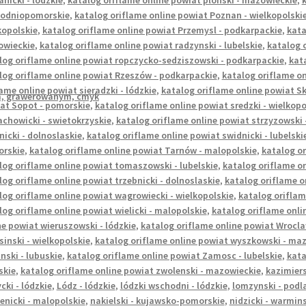
anicki - lódzkie
,
katalog oriflame online powiat plonski - mazowieckie
,
k
odniopomorskie
,
katalog oriflame online powiat Poznan - wielkopolski
kopolskie
,
katalog oriflame online powiat Przemysl - podkarpackie
,
kata
wieckie
,
katalog oriflame online powiat radzynski - lubelskie
,
katalog o
log oriflame online powiat ropczycko-sedziszowski - podkarpackie
,
kata
log oriflame online powiat Rzeszów - podkarpackie
,
katalog oriflame on
lame online powiat sieradzki - lódzkie
,
katalog oriflame online powiat Sk
at Sopot - pomorskie
,
katalog oriflame online powiat sredzki - wielkopo
achowicki - swietokrzyskie
,
katalog oriflame online powiat strzyzowski 
nicki - dolnoslaskie
,
katalog oriflame online powiat swidnicki - lubelski
rskie
,
katalog oriflame online powiat Tarnów - malopolskie
,
katalog or
log oriflame online powiat tomaszowski - lubelskie
,
katalog oriflame o
log oriflame online powiat trzebnicki - dolnoslaskie
,
katalog oriflame o
log oriflame online powiat wagrowiecki - wielkopolskie
,
katalog oriflam
log oriflame online powiat wielicki - malopolskie
,
katalog oriflame onlin
ne powiat wieruszowski - lódzkie
,
katalog oriflame online powiat Wrocla
sinski - wielkopolskie
,
katalog oriflame online powiat wyszkowski - ma
nski - lubuskie
,
katalog oriflame online powiat Zamosc - lubelskie
,
kata
skie
,
katalog oriflame online powiat zwolenski - mazowieckie
,
kazimiers
cki - lódzkie
,
Lódz - lódzkie
,
lódzki wschodni - lódzkie
,
lomzynski - podl
enicki - malopolskie
,
nakielski - kujawsko-pomorskie
,
nidzicki - warmi