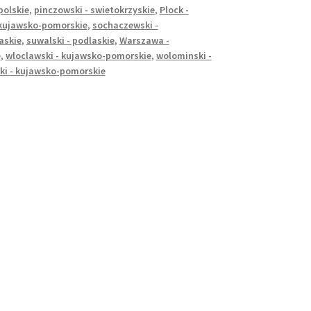
opolskie
,
pinczowski - swietokrzyskie
,
Plock -
 kujawsko-pomorskie
,
sochaczewski -
askie
,
suwalski - podlaskie
,
Warszawa -
e
,
wloclawski - kujawsko-pomorskie
,
wolominski -
ki - kujawsko-pomorskie