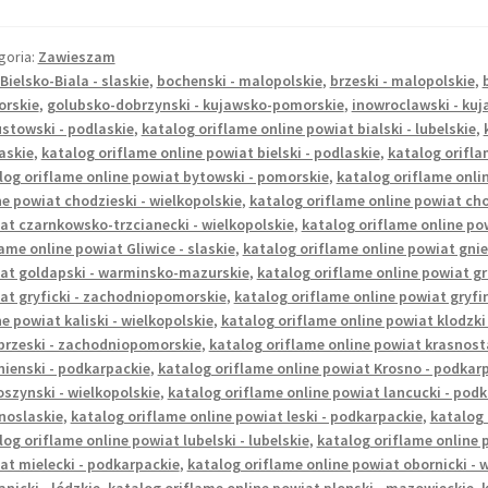
goria:
Zawieszam
Bielsko-Biala - slaskie
,
bochenski - malopolskie
,
brzeski - malopolskie
,
rskie
,
golubsko-dobrzynski - kujawsko-pomorskie
,
inowroclawski - ku
stowski - podlaskie
,
katalog oriflame online powiat bialski - lubelskie
,
askie
,
katalog oriflame online powiat bielski - podlaskie
,
katalog orifla
log oriflame online powiat bytowski - pomorskie
,
katalog oriflame onlin
ne powiat chodzieski - wielkopolskie
,
katalog oriflame online powiat cho
at czarnkowsko-trzcianecki - wielkopolskie
,
katalog oriflame online po
lame online powiat Gliwice - slaskie
,
katalog oriflame online powiat gnie
at goldapski - warminsko-mazurskie
,
katalog oriflame online powiat g
at gryficki - zachodniopomorskie
,
katalog oriflame online powiat gryf
ne powiat kaliski - wielkopolskie
,
katalog oriflame online powiat klodzki
brzeski - zachodniopomorskie
,
katalog oriflame online powiat krasnosta
nienski - podkarpackie
,
katalog oriflame online powiat Krosno - podkar
oszynski - wielkopolskie
,
katalog oriflame online powiat lancucki - pod
lnoslaskie
,
katalog oriflame online powiat leski - podkarpackie
,
katalog 
log oriflame online powiat lubelski - lubelskie
,
katalog oriflame online p
at mielecki - podkarpackie
,
katalog oriflame online powiat obornicki - 