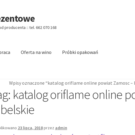
ezentowe
 producenta :: tel. 662 070 168
praca
Oferta na wino
Próbki opakowań
Categories w/o Products Shortcode
Blog
Cart
Cennik koszy EKO
Wpisy oznaczone “katalog oriflame online powiat Zamosc – 
logo
Checkout
Checkout
Data Access Request
ag:
katalog oriflame online 
 Shortcode
Homepage
Homepage
Kontakt
ubelskie
Account
O firmie
Obserwowane
Oferta na wino
Polityka prywatno
likowano
23 lipca, 2018
przez
admin