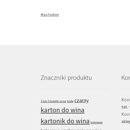
Mastodon
Znaczniki produktu
Kon
Kont
czarny
2 lub 3 butelki wina
białe
tel.
karton do wina
Kon
kartonik do wina
skl
kolorowe