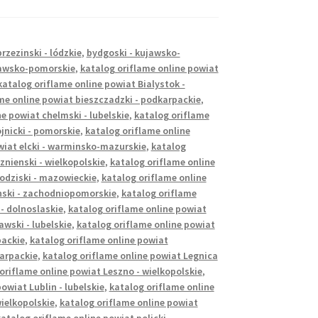
brzezinski - lódzkie
,
bydgoski - kujawsko-
jawsko-pomorskie
,
katalog oriflame online powiat
katalog oriflame online powiat Bialystok -
me online powiat bieszczadzki - podkarpackie
,
e powiat chelmski - lubelskie
,
katalog oriflame
jnicki - pomorskie
,
katalog oriflame online
wiat elcki - warminsko-mazurskie
,
katalog
znienski - wielkopolskie
,
katalog oriflame online
rodziski - mazowieckie
,
katalog oriflame online
inski - zachodniopomorskie
,
katalog oriflame
 - dolnoslaskie
,
katalog oriflame online powiat
wski - lubelskie
,
katalog oriflame online powiat
packie
,
katalog oriflame online powiat
karpackie
,
katalog oriflame online powiat Legnica
oriflame online powiat Leszno - wielkopolskie
,
owiat Lublin - lubelskie
,
katalog oriflame online
wielkopolskie
,
katalog oriflame online powiat