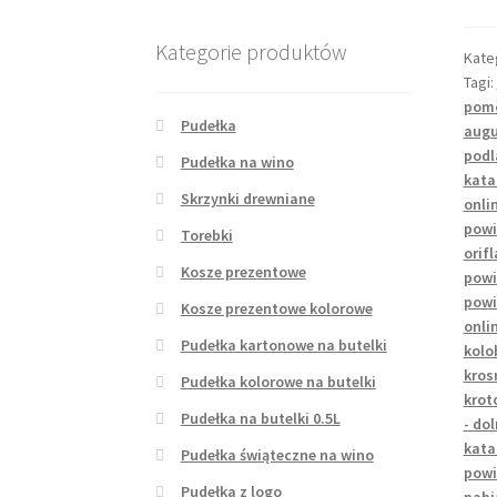
Kategorie produktów
Kate
Tagi:
pomo
Pudełka
augu
podl
Pudełka na wino
kata
Skrzynki drewniane
onli
powi
Torebki
orif
Kosze prezentowe
powi
powi
Kosze prezentowe kolorowe
onli
Pudełka kartonowe na butelki
kolo
kros
Pudełka kolorowe na butelki
krot
Pudełka na butelki 0.5L
- do
kata
Pudełka świąteczne na wino
powi
Pudełka z logo