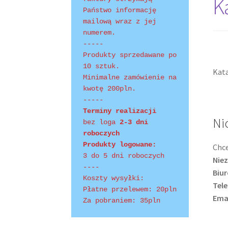
K
Polityka prywatności
Product Category Shor
Państwo informację 
mailową wraz z jej 
Shopping Tips
Terms of Use
Track Your Order
numerem.
-----
Produkty sprzedawane po 
10 sztuk.
Kata
Minimalne zamówienie na 
kwotę 200pln.
-----
Terminy realizacji 
Ni
bez loga
 2-3 dni 
roboczych
Produkty logowane:
Chce
3 do 5 dni roboczych
Niez
----
Biur
Koszty wysyłki:
Tele
Płatne przelewem: 20pln
Ema
Za pobraniem: 35pln