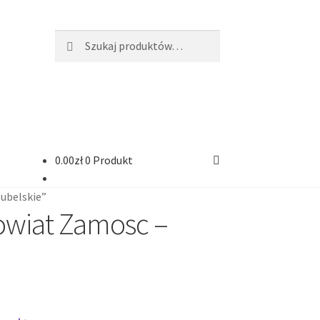
Szukaj:
Szukaj
0.00
zł
0 Produkt
lubelskie”
powiat Zamosc –
ści