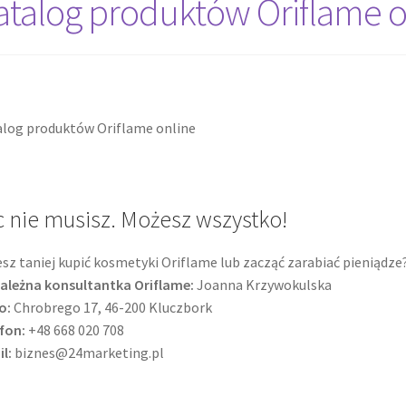
atalog produktów Oriflame o
tcode
Pudełko świąteczne, jakość Premium
Shop
Shopping Tips
Twój koszyk
Wishlist
log produktów Oriflame online
c nie musisz. Możesz wszystko!
sz taniej kupić kosmetyki Oriflame lub zacząć zarabiać pieniądze
ależna konsultantka Oriflame:
Joanna Krzywokulska
o:
Chrobrego 17, 46-200 Kluczbork
fon:
+48 668 020 708
il:
biznes@24marketing.pl