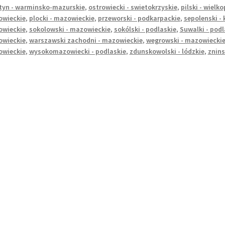
tyn - warminsko-mazurskie
,
ostrowiecki - swietokrzyskie
,
pilski - wielk
wieckie
,
plocki - mazowieckie
,
przeworski - podkarpackie
,
sepolenski -
wieckie
,
sokolowski - mazowieckie
,
sokólski - podlaskie
,
Suwalki - podl
wieckie
,
warszawski zachodni - mazowieckie
,
wegrowski - mazowiecki
wieckie
,
wysokomazowiecki - podlaskie
,
zdunskowolski - lódzkie
,
znins