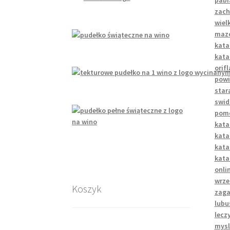
pabi
zach
wiel
mazo
kata
kata
orif
powi
star
swid
pomo
kata
kata
kata
kata
onli
wrze
Koszyk
zaga
lubu
leczy
mysl