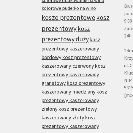
kolorowe opakowanie na wino
Biur
kolorowe pudełko na wino
poni
kosze prezentowe
kosz
9.00
prezentowy
kosz
Zam
24h 
prezentowy duży
kosz
prezentowy kaszerowany
24m
bordowy
kosz prezentowy
Krzy
kaszerowany czerwony
kosz
ul. 
Klu
prezentowy kaszerowany
NIP 
granatowy
kosz prezentowy
531
kaszerowany miedziany
kosz
[mc
prezentowy kaszerowany
zielony
kosz prezentowy
kaszerowany złoty
kosz
prezentowy kaszerowany