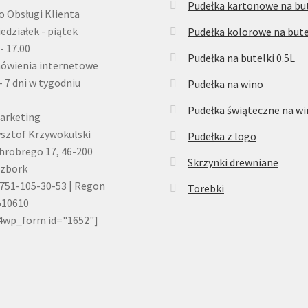
Pudełka kartonowe na but
o Obsługi Klienta
edziałek - piątek
Pudełka kolorowe na bute
 - 17.00
Pudełka na butelki 0.5L
ówienia internetowe
- 7 dni w tygodniu
Pudełka na wino
Pudełka świąteczne na w
arketing
sztof Krzywokulski
Pudełka z logo
Chrobrego 17, 46-200
Skrzynki drewniane
czbork
751-105-30-53 | Regon
Torebki
510610
4wp_form id="1652"]