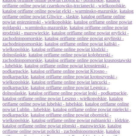
katalog oriflame online powiat chojnicki - pomorskie
,
katalog
oriflame online powiat czarnkowsko-trzcianecki - wielkopolskie
,
katalog oriflame online powiat elcki - warminsko-mazurskie
,
katalog
oriflame online powiat Gliwice - slaskie
,
katalog oriflame online
powiat gnieznienski - wielkopolskie
,
katalog oriflame online powiat
goldapski - warminsko-mazurskie
,
katalog oriflame online powiat
grodziski - mazowieckie
,
katalog oriflame online powiat gryficki -
zachodniopomorskie
,
katalog oriflame online powiat gryfinski -
zachodniopomorskie
,
katalog oriflame online powiat kaliski -
wielkopolskie
,
katalog oriflame online powiat klodzki -
dolnoslaskie
,
katalog oriflame online powiat kolobrzeski -
zachodniopomorskie
,
katalog oriflame online powiat krasnostawski
- lubelskie
,
katalog oriflame online powiat krosnienski -
podkarpackie
,
katalog oriflame online powiat Krosno -
podkarpackie
,
katalog oriflame online powiat krotoszynski -
wielkopolskie
,
katalog oriflame online powiat lancucki -
podkarpackie
,
katalog oriflame online powiat Legnica -
dolnoslaskie
,
katalog oriflame online powiat leski - podkarpackie
,
katalog oriflame online powiat Leszno - wielkopolskie
,
katalog
oriflame online powiat lubelski - lubelskie
,
katalog oriflame online
powiat Lublin - lubelskie
,
katalog oriflame online powiat mielecki -
podkarpackie
,
katalog oriflame online powiat obornicki -
wielkopolskie
,
katalog oriflame online powiat pabianicki - lódzkie
,
katalog oriflame online powiat plonski - mazowieckie
,
katalog
oriflame online powiat policki - zachodniopomorskie
,
katalog