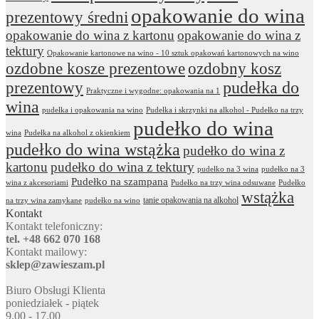
opakowanie do wina
prezentowy średni
opakowanie do wina z kartonu
opakowanie do wina z
tektury
Opakowanie kartonowe na wino - 10 sztuk opakowań kartonowych na wino
ozdobne kosze prezentowe
ozdobny kosz
prezentowy
pudełka do
Praktyczne i wygodne: opakowania na 1
wina
pudełka i opakowania na wino
Pudełka i skrzynki na alkohol - Pudełko na trzy
pudełko do wina
wina
Pudełka na alkohol z okienkiem
pudełko do wina wstążka
pudełko do wina z
kartonu
pudełko do wina z tektury
pudełko na 3 wina
pudełko na 3
Pudełko na szampana
wina z akcesoriami
Pudełko na trzy wina odsuwane
Pudełko
wstążka
tanie opakowania na alkohol
na trzy wina zamykane
pudełko na wino
Kontakt
Kontakt telefoniczny:
tel. +48 662 070 168
Kontakt mailowy:
sklep@zawieszam.pl
Biuro Obsługi Klienta
poniedziałek - piątek
9.00 - 17.00