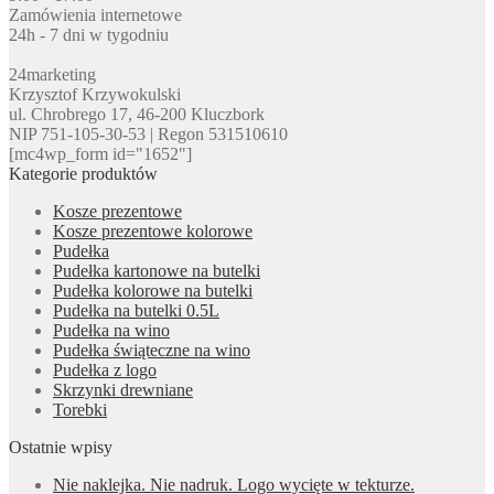
Zamówienia internetowe
24h - 7 dni w tygodniu
24marketing
Krzysztof Krzywokulski
ul. Chrobrego 17, 46-200 Kluczbork
NIP 751-105-30-53 | Regon 531510610
[mc4wp_form id="1652"]
Kategorie produktów
Kosze prezentowe
Kosze prezentowe kolorowe
Pudełka
Pudełka kartonowe na butelki
Pudełka kolorowe na butelki
Pudełka na butelki 0.5L
Pudełka na wino
Pudełka świąteczne na wino
Pudełka z logo
Skrzynki drewniane
Torebki
Ostatnie wpisy
Nie naklejka. Nie nadruk. Logo wycięte w tekturze.