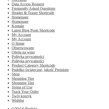
Data Access Request
Frequently Asked Questions
Header & Teaser Shortcode
Homepage
Homepage
Kontakt
Latest Blog Posts Shortcode
My Account
My Account
O firmie
Obserwowane
Oferta na wino
Polityka prywatności
Polityka prywatności
Product Category Shortcode
Pudełko świąteczne, jakość Premium
Shop
Shopping Tips
Shopping Tips
Terms of Use
Track Your Order
Twój koszyk
Wishlist
0.00
zł
0 Produkt