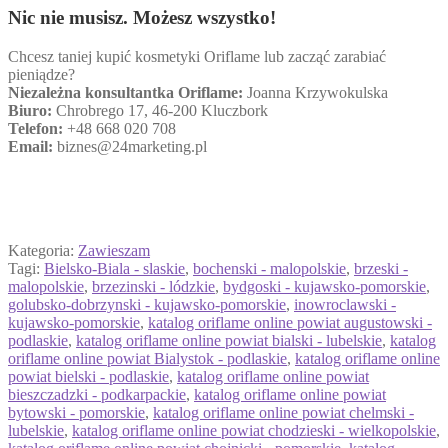
Nic nie musisz. Możesz wszystko!
Chcesz taniej kupić kosmetyki Oriflame lub zacząć zarabiać
pieniądze?
Niezależna konsultantka Oriflame:
Joanna Krzywokulska
Biuro:
Chrobrego 17, 46-200 Kluczbork
Telefon:
+48 668 020 708
Email:
biznes@24marketing.pl
Kategoria:
Zawieszam
Tagi:
Bielsko-Biala - slaskie
,
bochenski - malopolskie
,
brzeski -
malopolskie
,
brzezinski - lódzkie
,
bydgoski - kujawsko-pomorskie
,
golubsko-dobrzynski - kujawsko-pomorskie
,
inowroclawski -
kujawsko-pomorskie
,
katalog oriflame online powiat augustowski -
podlaskie
,
katalog oriflame online powiat bialski - lubelskie
,
katalog
oriflame online powiat Bialystok - podlaskie
,
katalog oriflame online
powiat bielski - podlaskie
,
katalog oriflame online powiat
bieszczadzki - podkarpackie
,
katalog oriflame online powiat
bytowski - pomorskie
,
katalog oriflame online powiat chelmski -
lubelskie
,
katalog oriflame online powiat chodzieski - wielkopolskie
,