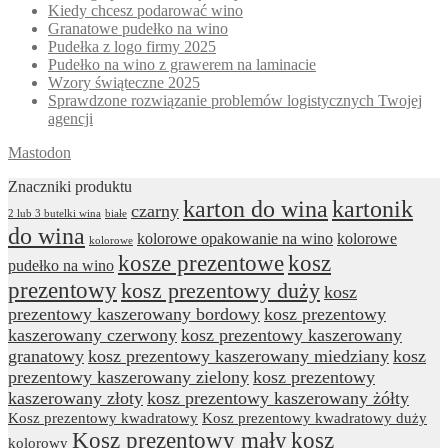
Kiedy chcesz podarować wino
Granatowe pudełko na wino
Pudełka z logo firmy 2025
Pudełko na wino z grawerem na laminacie
Wzory świąteczne 2025
Sprawdzone rozwiązanie problemów logistycznych Twojej
agencji
Mastodon
Znaczniki produktu
karton do wina
kartonik
czarny
2 lub 3 butelki wina
białe
do wina
kolorowe opakowanie na wino
kolorowe
kolorowe
kosze prezentowe
kosz
pudełko na wino
prezentowy
kosz prezentowy duży
kosz
prezentowy kaszerowany bordowy
kosz prezentowy
kaszerowany czerwony
kosz prezentowy kaszerowany
granatowy
kosz prezentowy kaszerowany miedziany
kosz
prezentowy kaszerowany zielony
kosz prezentowy
kaszerowany złoty
kosz prezentowy kaszerowany żółty
Kosz prezentowy kwadratowy
Kosz prezentowy kwadratowy duży
Kosz prezentowy mały
kosz
kolorowy