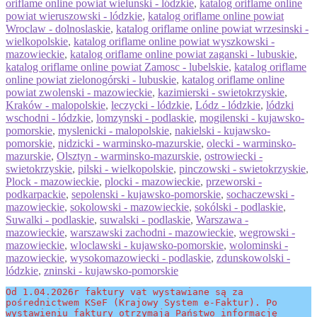
oriflame online powiat wielunski - lódzkie
,
katalog oriflame online
powiat wieruszowski - lódzkie
,
katalog oriflame online powiat
Wroclaw - dolnoslaskie
,
katalog oriflame online powiat wrzesinski -
wielkopolskie
,
katalog oriflame online powiat wyszkowski -
mazowieckie
,
katalog oriflame online powiat zaganski - lubuskie
,
katalog oriflame online powiat Zamosc - lubelskie
,
katalog oriflame
online powiat zielonogórski - lubuskie
,
katalog oriflame online
powiat zwolenski - mazowieckie
,
kazimierski - swietokrzyskie
,
Kraków - malopolskie
,
leczycki - lódzkie
,
Lódz - lódzkie
,
lódzki
wschodni - lódzkie
,
lomzynski - podlaskie
,
mogilenski - kujawsko-
pomorskie
,
myslenicki - malopolskie
,
nakielski - kujawsko-
pomorskie
,
nidzicki - warminsko-mazurskie
,
olecki - warminsko-
mazurskie
,
Olsztyn - warminsko-mazurskie
,
ostrowiecki -
swietokrzyskie
,
pilski - wielkopolskie
,
pinczowski - swietokrzyskie
,
Plock - mazowieckie
,
plocki - mazowieckie
,
przeworski -
podkarpackie
,
sepolenski - kujawsko-pomorskie
,
sochaczewski -
mazowieckie
,
sokolowski - mazowieckie
,
sokólski - podlaskie
,
Suwalki - podlaskie
,
suwalski - podlaskie
,
Warszawa -
mazowieckie
,
warszawski zachodni - mazowieckie
,
wegrowski -
mazowieckie
,
wloclawski - kujawsko-pomorskie
,
wolominski -
mazowieckie
,
wysokomazowiecki - podlaskie
,
zdunskowolski -
lódzkie
,
zninski - kujawsko-pomorskie
Od 1.04.2026r faktury vat wystawiane są za 
pośrednictwem KSeF (Krajowy System e-Faktur). Po 
wystawieniu faktury otrzymają Państwo informację 