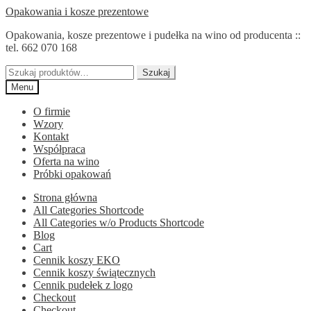
Przejdź
Przejdź
Opakowania i kosze prezentowe
do
do
Opakowania, kosze prezentowe i pudełka na wino od producenta ::
nawigacji
treści
tel. 662 070 168
Szukaj:
Szukaj
Menu
O firmie
Wzory
Kontakt
Współpraca
Oferta na wino
Próbki opakowań
Strona główna
All Categories Shortcode
All Categories w/o Products Shortcode
Blog
Cart
Cennik koszy EKO
Cennik koszy świątecznych
Cennik pudełek z logo
Checkout
Checkout