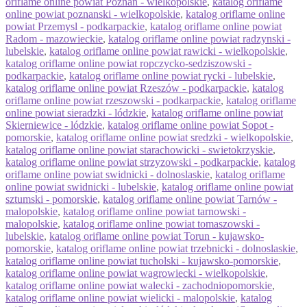
oriflame online powiat Poznan - wielkopolskie
,
katalog oriflame
online powiat poznanski - wielkopolskie
,
katalog oriflame online
powiat Przemysl - podkarpackie
,
katalog oriflame online powiat
Radom - mazowieckie
,
katalog oriflame online powiat radzynski -
lubelskie
,
katalog oriflame online powiat rawicki - wielkopolskie
,
katalog oriflame online powiat ropczycko-sedziszowski -
podkarpackie
,
katalog oriflame online powiat rycki - lubelskie
,
katalog oriflame online powiat Rzeszów - podkarpackie
,
katalog
oriflame online powiat rzeszowski - podkarpackie
,
katalog oriflame
online powiat sieradzki - lódzkie
,
katalog oriflame online powiat
Skierniewice - lódzkie
,
katalog oriflame online powiat Sopot -
pomorskie
,
katalog oriflame online powiat sredzki - wielkopolskie
,
katalog oriflame online powiat starachowicki - swietokrzyskie
,
katalog oriflame online powiat strzyzowski - podkarpackie
,
katalog
oriflame online powiat swidnicki - dolnoslaskie
,
katalog oriflame
online powiat swidnicki - lubelskie
,
katalog oriflame online powiat
sztumski - pomorskie
,
katalog oriflame online powiat Tarnów -
malopolskie
,
katalog oriflame online powiat tarnowski -
malopolskie
,
katalog oriflame online powiat tomaszowski -
lubelskie
,
katalog oriflame online powiat Torun - kujawsko-
pomorskie
,
katalog oriflame online powiat trzebnicki - dolnoslaskie
,
katalog oriflame online powiat tucholski - kujawsko-pomorskie
,
katalog oriflame online powiat wagrowiecki - wielkopolskie
,
katalog oriflame online powiat walecki - zachodniopomorskie
,
katalog oriflame online powiat wielicki - malopolskie
,
katalog