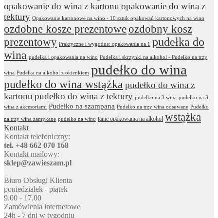
opakowanie do wina z kartonu
opakowanie do wina z
tektury
Opakowanie kartonowe na wino - 10 sztuk opakowań kartonowych na wino
ozdobne kosze prezentowe
ozdobny kosz
prezentowy
pudełka do
Praktyczne i wygodne: opakowania na 1
wina
pudełka i opakowania na wino
Pudełka i skrzynki na alkohol - Pudełko na trzy
pudełko do wina
wina
Pudełka na alkohol z okienkiem
pudełko do wina wstążka
pudełko do wina z
kartonu
pudełko do wina z tektury
pudełko na 3 wina
pudełko na 3
Pudełko na szampana
wina z akcesoriami
Pudełko na trzy wina odsuwane
Pudełko
wstążka
tanie opakowania na alkohol
na trzy wina zamykane
pudełko na wino
Kontakt
Kontakt telefoniczny:
tel. +48 662 070 168
Kontakt mailowy:
sklep@zawieszam.pl
Biuro Obsługi Klienta
poniedziałek - piątek
9.00 - 17.00
Zamówienia internetowe
24h - 7 dni w tygodniu