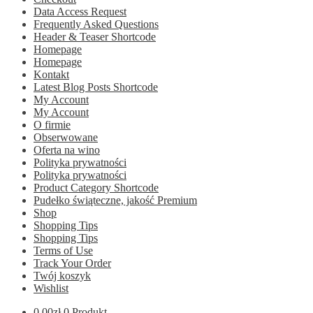
Data Access Request
Frequently Asked Questions
Header & Teaser Shortcode
Homepage
Homepage
Kontakt
Latest Blog Posts Shortcode
My Account
My Account
O firmie
Obserwowane
Oferta na wino
Polityka prywatności
Polityka prywatności
Product Category Shortcode
Pudełko świąteczne, jakość Premium
Shop
Shopping Tips
Shopping Tips
Terms of Use
Track Your Order
Twój koszyk
Wishlist
0.00
zł
0 Produkt