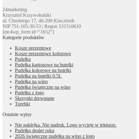
24marketing
Krzysztof Krzywokulski
ul. Chrobrego 17, 46-200 Kluczbork
NIP 751-105-30-53 | Regon 531510610
[mc4wp_form id="1652"]
Kategorie produktów
Kosze prezentowe
Kosze prezentowe kolorowe
Pudełka
Pudełka kartonowe na butelki
Pudełka kolorowe na butelki
Pudełka na butelki 0.5L
Pudełka na wino
Pudełka świąteczne na wino
Pudełka z logo
Skrzynki drewniane
Torebki
Ostatnie wpisy
Nie naklejka. Nie nadruk. Logo wycięte w tekturze.
Pudełko dealer roku
2026 świąteczne pudełka na wino z logo