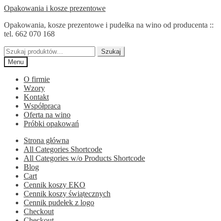
Przejdź
Przejdź
Opakowania i kosze prezentowe
do
do
Opakowania, kosze prezentowe i pudełka na wino od producenta ::
nawigacji
treści
tel. 662 070 168
Szukaj:
Szukaj
Menu
O firmie
Wzory
Kontakt
Współpraca
Oferta na wino
Próbki opakowań
Strona główna
All Categories Shortcode
All Categories w/o Products Shortcode
Blog
Cart
Cennik koszy EKO
Cennik koszy świątecznych
Cennik pudełek z logo
Checkout
Checkout