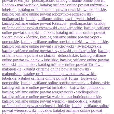
powiat Przemysl - podkarpackie
,
katalog oriflame online powiat
Radom - mazowieckie
,
katalog oriflame online powiat radzynski -
lubelskie
,
katalog oriflame online powiat rawicki - wielkopolskie
,
katalog oriflame online powiat ropczycko-sedziszowski -
podkarpackie
,
katalog oriflame online powiat rycki - lubelskie
,
katalog oriflame online powiat Rzeszów - podkarpackie
,
katalog
oriflame online powiat rzeszowski - podkarpackie
,
katalog oriflame
online powiat sieradzki - lódzkie
,
katalog oriflame online powiat
Skierniewice - lódzkie
,
katalog oriflame online powiat Sopot -
pomorskie
,
katalog oriflame online powiat sredzki - wielkopolskie
,
katalog oriflame online powiat starachowicki - swietokrzyskie
,
katalog oriflame online powiat strzyzowski - podkarpackie
,
katalog
oriflame online powiat swidnicki - dolnoslaskie
,
katalog oriflame
online powiat swidnicki - lubelskie
,
katalog oriflame online powiat
sztumski - pomorskie
,
katalog oriflame online powiat Tarnów -
malopolskie
,
katalog oriflame online powiat tarnowski -
malopolskie
,
katalog oriflame online powiat tomaszowski -
lubelskie
,
katalog oriflame online powiat Torun - kujawsko-
pomorskie
,
katalog oriflame online powiat trzebnicki - dolnoslaskie
,
katalog oriflame online powiat tucholski - kujawsko-pomorskie
,
katalog oriflame online powiat wagrowiecki - wielkopolskie
,
katalog oriflame online powiat walecki - zachodniopomorskie
,
katalog oriflame online powiat wielicki - malopolskie
,
katalog
oriflame online powiat wielunski - lódzkie
,
katalog oriflame online
powiat wieruszowski - lódzkie
,
katalog oriflame online powiat