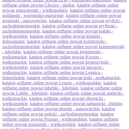
oriflame online powiat Gliwice - slaskie
,
katalog oriflame online
powiat gnieznienski - wielkopolskie
,
katalog oriflame online powiat
goldapski - warminsko-mazurskie
,
katalog oriflame online powiat
grodziski - mazowieckie
,
katalog oriflame online powiat gryficki -
zachodniopomorskie
,
katalog oriflame online powiat gryfinski -
zachodniopomorskie
,
katalog oriflame online powiat kaliski -
wielkopolskie
,
katalog oriflame online powiat klodzki -
dolnoslaskie
,
katalog oriflame online powiat kolobrzeski -
zachodniopomorskie
,
katalog oriflame online powiat krasnostawski
- lubelskie
,
katalog oriflame online powiat krosnienski -
podkarpackie
,
katalog oriflame online powiat Krosno -
podkarpackie
,
katalog oriflame online powiat krotoszynski -
wielkopolskie
,
katalog oriflame online powiat lancucki -
podkarpackie
,
katalog oriflame online powiat Legnica -
dolnoslaskie
,
katalog oriflame online powiat leski - podkarpackie
,
katalog oriflame online powiat Leszno - wielkopolskie
,
katalog
oriflame online powiat lubelski - lubelskie
,
katalog oriflame online
powiat Lublin - lubelskie
,
katalog oriflame online powiat mielecki -
podkarpackie
,
katalog oriflame online powiat obornicki -
wielkopolskie
,
katalog oriflame online powiat pabianicki - lódzkie
,
katalog oriflame online powiat plonski - mazowieckie
,
katalog
oriflame online powiat policki - zachodniopomorskie
,
katalog
oriflame online powiat Poznan - wielkopolskie
,
katalog oriflame
online powiat poznanski - wielkopolskie
,
katalog oriflame online