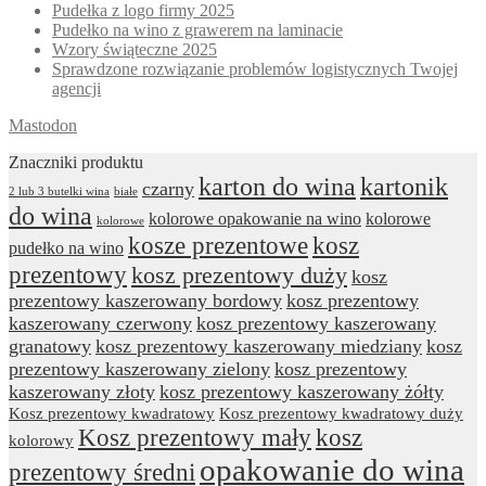
Pudełka z logo firmy 2025
Pudełko na wino z grawerem na laminacie
Wzory świąteczne 2025
Sprawdzone rozwiązanie problemów logistycznych Twojej
agencji
Mastodon
Znaczniki produktu
karton do wina
kartonik
czarny
2 lub 3 butelki wina
białe
do wina
kolorowe opakowanie na wino
kolorowe
kolorowe
kosze prezentowe
kosz
pudełko na wino
prezentowy
kosz prezentowy duży
kosz
prezentowy kaszerowany bordowy
kosz prezentowy
kaszerowany czerwony
kosz prezentowy kaszerowany
granatowy
kosz prezentowy kaszerowany miedziany
kosz
prezentowy kaszerowany zielony
kosz prezentowy
kaszerowany złoty
kosz prezentowy kaszerowany żółty
Kosz prezentowy kwadratowy
Kosz prezentowy kwadratowy duży
Kosz prezentowy mały
kosz
kolorowy
opakowanie do wina
prezentowy średni