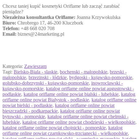
Chcesz taniej kupić kosmetyki Oriflame lub zacząć zarabiać
pieniądze?
Niezależna konsultantka Oriflame:
Joanna Krzywokulska
Biuro:
Chrobrego 17, 46-200 Kluczbork
Telefon:
+48 668 020 708
Email:
biznes@24marketing.pl
Kategoria:
Zawieszam
Tagi:
Bielsko-Biala - slaskie
,
bochenski - malopolskie
,
brzeski -
malopolskie
,
brzezinski - lódzkie
,
bydgoski - kujawsko-pomorskie
,
golubsko-dobrzynski - kujawsko-pomorskie
,
inowroclawski -
kujawsko-pomorskie
,
katalog oriflame online powiat augustowski -
podlaskie
,
katalog oriflame online powiat bialski - lubelskie
,
katalog
oriflame online powiat Bialystok - podlaskie
,
katalog oriflame online
powiat bielski - podlaskie
,
katalog oriflame online powiat
bieszczadzki - podkarpackie
,
katalog oriflame online powiat
bytowski - pomorskie
,
katalog oriflame online powiat chelmski -
lubelskie
,
katalog oriflame online powiat chodzieski - wielkopolskie
,
katalog oriflame online powiat chojnicki - pomorskie
,
katalog
oriflame online powiat czarnkowsko-trzcianecki - wielkopolskie
,
katalog oriflame online powiat elcki - warminsko-mazurskie
,
katalog