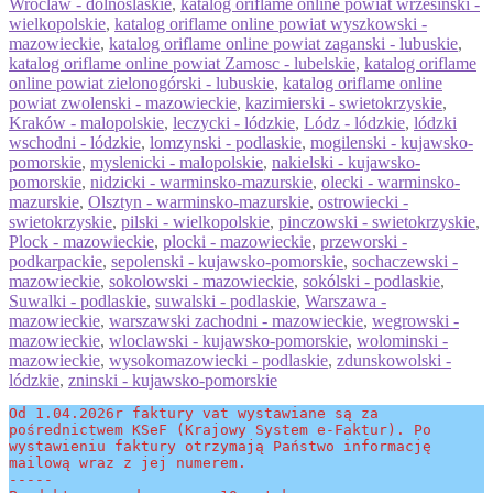
Wroclaw - dolnoslaskie
,
katalog oriflame online powiat wrzesinski -
wielkopolskie
,
katalog oriflame online powiat wyszkowski -
mazowieckie
,
katalog oriflame online powiat zaganski - lubuskie
,
katalog oriflame online powiat Zamosc - lubelskie
,
katalog oriflame
online powiat zielonogórski - lubuskie
,
katalog oriflame online
powiat zwolenski - mazowieckie
,
kazimierski - swietokrzyskie
,
Kraków - malopolskie
,
leczycki - lódzkie
,
Lódz - lódzkie
,
lódzki
wschodni - lódzkie
,
lomzynski - podlaskie
,
mogilenski - kujawsko-
pomorskie
,
myslenicki - malopolskie
,
nakielski - kujawsko-
pomorskie
,
nidzicki - warminsko-mazurskie
,
olecki - warminsko-
mazurskie
,
Olsztyn - warminsko-mazurskie
,
ostrowiecki -
swietokrzyskie
,
pilski - wielkopolskie
,
pinczowski - swietokrzyskie
,
Plock - mazowieckie
,
plocki - mazowieckie
,
przeworski -
podkarpackie
,
sepolenski - kujawsko-pomorskie
,
sochaczewski -
mazowieckie
,
sokolowski - mazowieckie
,
sokólski - podlaskie
,
Suwalki - podlaskie
,
suwalski - podlaskie
,
Warszawa -
mazowieckie
,
warszawski zachodni - mazowieckie
,
wegrowski -
mazowieckie
,
wloclawski - kujawsko-pomorskie
,
wolominski -
mazowieckie
,
wysokomazowiecki - podlaskie
,
zdunskowolski -
lódzkie
,
zninski - kujawsko-pomorskie
Od 1.04.2026r faktury vat wystawiane są za 
pośrednictwem KSeF (Krajowy System e-Faktur). Po 
wystawieniu faktury otrzymają Państwo informację 
mailową wraz z jej numerem.
-----