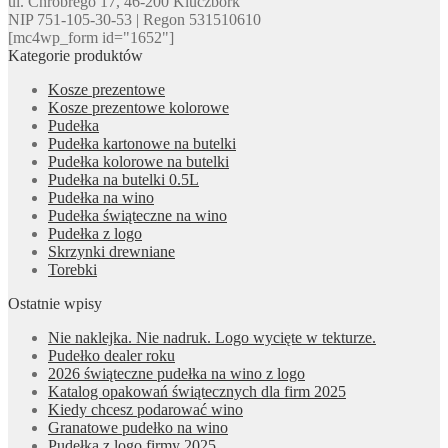
ul. Chrobrego 17, 46-200 Kluczbork
NIP 751-105-30-53 | Regon 531510610
[mc4wp_form id="1652"]
Kategorie produktów
Kosze prezentowe
Kosze prezentowe kolorowe
Pudełka
Pudełka kartonowe na butelki
Pudełka kolorowe na butelki
Pudełka na butelki 0.5L
Pudełka na wino
Pudełka świąteczne na wino
Pudełka z logo
Skrzynki drewniane
Torebki
Ostatnie wpisy
Nie naklejka. Nie nadruk. Logo wycięte w tekturze.
Pudełko dealer roku
2026 świąteczne pudełka na wino z logo
Katalog opakowań świątecznych dla firm 2025
Kiedy chcesz podarować wino
Granatowe pudełko na wino
Pudełka z logo firmy 2025