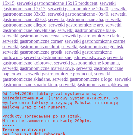
15x15
,
serwetki gastronomiczne 15x15 producent
,
serwetki
gastronomiczne 17x17
,
serwetki gastronomiczne 20x20
,
serwetki
gastronomiczne 33x33
,
serwetki gastronomiczne 40x40
,
serwetki
gastronomiczne 500szt
,
serwetki gastronomiczne aha
,
serwetki
gastronomiczne allegro
,
serwetki gastronomiczne aro
,
serwetki
gastronomiczne bawełniane
,
serwetki gastronomiczne białe
,
serwetki gastronomiczne cena
,
serwetki gastronomiczne clarina
,
serwetki gastronomiczne corner
,
serwetki gastronomiczne czarne
,
serwetki gastronomiczne duni
,
serwetki gastronomiczne gdańsk
,
serwetki gastronomiczne grosik
,
serwetki gastronomiczne
hurtownia
,
serwetki gastronomiczne jednowarstwowe
,
serwetki
gastronomiczne kolorowe
,
serwetki gastronomiczne komunia
,
serwetki gastronomiczne materiałowe
,
serwetki gastronomiczne
papierowe
,
serwetki gastronomiczne producent
,
serwetki
gastronomiczne składane
,
serwetki gastronomiczne z logo
,
serwetki
gastronomiczne z nadrukiem
,
serwetki gastronomiczne ząbkowane
Od 1.04.2026r faktury vat wystawiane są za 
pośrednictwem KSeF (Krajowy System e-Faktur). Po 
wystawieniu faktury otrzymają Państwo informację 
mailową wraz z jej numerem.
-----
Produkty sprzedawane po 10 sztuk.
Minimalne zamówienie na kwotę 200pln.
-----
Terminy realizacji 
bez loga
 2-3 dni roboczych