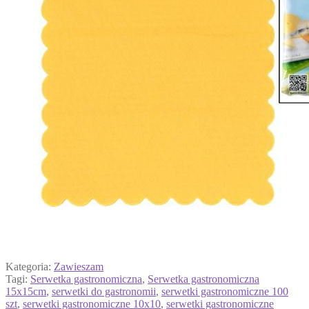
Kategoria:
Zawieszam
Tagi:
Serwetka gastronomiczna
,
Serwetka gastronomiczna
15x15cm
,
serwetki do gastronomii
,
serwetki gastronomiczne 100
szt
,
serwetki gastronomiczne 10x10
,
serwetki gastronomiczne