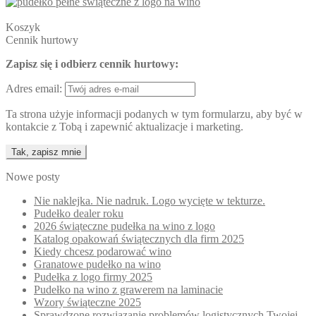
Koszyk
Cennik hurtowy
Zapisz się i odbierz cennik hurtowy:
Adres email:
Ta strona użyje informacji podanych w tym formularzu, aby być w
kontakcie z Tobą i zapewnić aktualizacje i marketing.
Nowe posty
Nie naklejka. Nie nadruk. Logo wycięte w tekturze.
Pudełko dealer roku
2026 świąteczne pudełka na wino z logo
Katalog opakowań świątecznych dla firm 2025
Kiedy chcesz podarować wino
Granatowe pudełko na wino
Pudełka z logo firmy 2025
Pudełko na wino z grawerem na laminacie
Wzory świąteczne 2025
Sprawdzone rozwiązanie problemów logistycznych Twojej