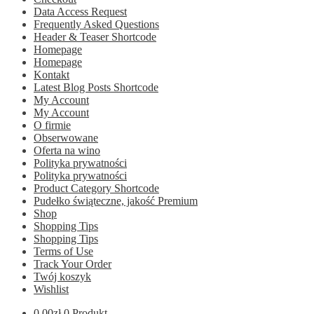
Data Access Request
Frequently Asked Questions
Header & Teaser Shortcode
Homepage
Homepage
Kontakt
Latest Blog Posts Shortcode
My Account
My Account
O firmie
Obserwowane
Oferta na wino
Polityka prywatności
Polityka prywatności
Product Category Shortcode
Pudełko świąteczne, jakość Premium
Shop
Shopping Tips
Shopping Tips
Terms of Use
Track Your Order
Twój koszyk
Wishlist
0.00
zł
0 Produkt