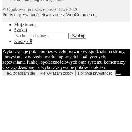
© Opakowania i kosze prezentowe 2026
Polityka prywatności
Stworzone z WooCommerce
.
Moje konto
Szukaj
Szukaj:
Szukaj
Koszyk
0
Wykorzystuję pliki cookies w celu prawidłowego działania strony,
korzystania z narzędzi marketingowych i analitycznych,
zapewniania funkcji społecznościowych oraz systemu komentarzy.
Czy zgadzasz się na wykorzystywanie plików cookies?
Tak, zgadzam się
Nie wyrażam zgody
Polityka prywatności