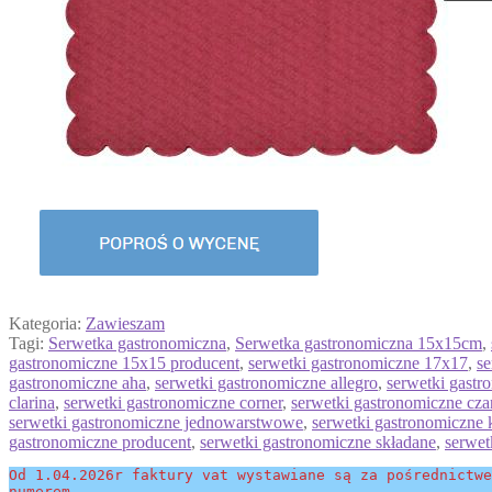
Kategoria:
Zawieszam
Tagi:
Serwetka gastronomiczna
,
Serwetka gastronomiczna 15x15cm
,
gastronomiczne 15x15 producent
,
serwetki gastronomiczne 17x17
,
se
gastronomiczne aha
,
serwetki gastronomiczne allegro
,
serwetki gastr
clarina
,
serwetki gastronomiczne corner
,
serwetki gastronomiczne cza
serwetki gastronomiczne jednowarstwowe
,
serwetki gastronomiczne
gastronomiczne producent
,
serwetki gastronomiczne składane
,
serwet
Od 1.04.2026r faktury vat wystawiane są za pośrednictwe
numerem.