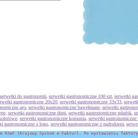
serwetki do gastronomii
,
serwetki gastronomiczne 100 szt
,
serwetki ga
rwetki gastronomiczne 20x20
,
serwetki gastronomiczne 33x33
,
serwet
onomiczne aro
,
serwetki gastronomiczne bawełniane
,
serwetki gastrono
rne
,
serwetki gastronomiczne duni
,
serwetki gastronomiczne gdańsk
,
s
 kolorowe
,
serwetki gastronomiczne komunia
,
serwetki gastronomiczne
ki gastronomiczne z logo
,
serwetki gastronomiczne z nadrukiem
,
serwe
m KSeF (Krajowy System e-Faktur). Po wystawieniu faktury