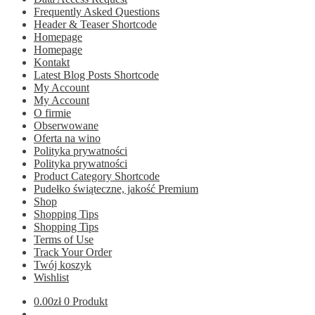
Frequently Asked Questions
Header & Teaser Shortcode
Homepage
Homepage
Kontakt
Latest Blog Posts Shortcode
My Account
My Account
O firmie
Obserwowane
Oferta na wino
Polityka prywatności
Polityka prywatności
Product Category Shortcode
Pudełko świąteczne, jakość Premium
Shop
Shopping Tips
Shopping Tips
Terms of Use
Track Your Order
Twój koszyk
Wishlist
0.00
zł
0 Produkt