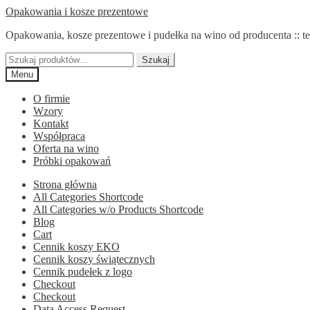
Przejdź
Przejdź
Opakowania i kosze prezentowe
do
do
Opakowania, kosze prezentowe i pudełka na wino od producenta :: te
nawigacji
treści
Szukaj:
Szukaj
Menu
O firmie
Wzory
Kontakt
Współpraca
Oferta na wino
Próbki opakowań
Strona główna
All Categories Shortcode
All Categories w/o Products Shortcode
Blog
Cart
Cennik koszy EKO
Cennik koszy świątecznych
Cennik pudełek z logo
Checkout
Checkout
Data Access Request