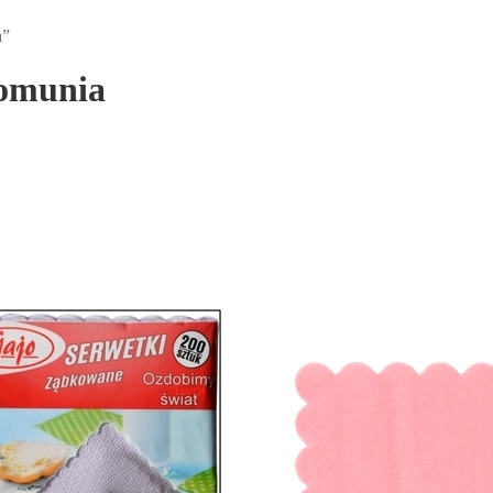
a”
komunia