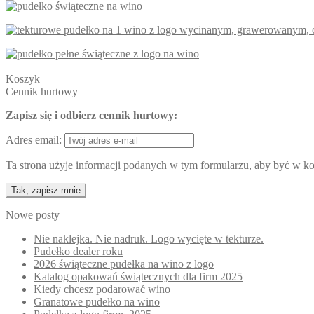
Koszyk
Cennik hurtowy
Zapisz się i odbierz cennik hurtowy:
Adres email:
Ta strona użyje informacji podanych w tym formularzu, aby być w kon
Nowe posty
Nie naklejka. Nie nadruk. Logo wycięte w tekturze.
Pudełko dealer roku
2026 świąteczne pudełka na wino z logo
Katalog opakowań świątecznych dla firm 2025
Kiedy chcesz podarować wino
Granatowe pudełko na wino