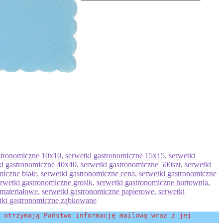
stronomiczne 10x10
,
serwetki gastronomiczne 15x15
,
serwetki
ki gastronomiczne 40x40
,
serwetki gastronomiczne 500szt
,
serwetki
miczne białe
,
serwetki gastronomiczne cena
,
serwetki gastronomiczne
erwetki gastronomiczne grosik
,
serwetki gastronomiczne hurtownia
,
 materiałowe
,
serwetki gastronomiczne papierowe
,
serwetki
tki gastronomiczne ząbkowane
 otrzymają Państwo informację mailową wraz z jej 