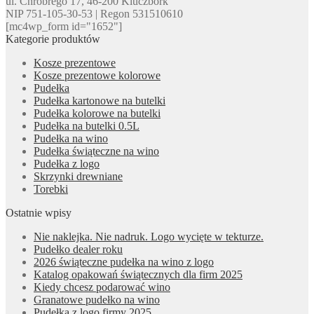
ul. Chrobrego 17, 46-200 Kluczbork
NIP 751-105-30-53 | Regon 531510610
[mc4wp_form id="1652"]
Kategorie produktów
Kosze prezentowe
Kosze prezentowe kolorowe
Pudełka
Pudełka kartonowe na butelki
Pudełka kolorowe na butelki
Pudełka na butelki 0.5L
Pudełka na wino
Pudełka świąteczne na wino
Pudełka z logo
Skrzynki drewniane
Torebki
Ostatnie wpisy
Nie naklejka. Nie nadruk. Logo wycięte w tekturze.
Pudełko dealer roku
2026 świąteczne pudełka na wino z logo
Katalog opakowań świątecznych dla firm 2025
Kiedy chcesz podarować wino
Granatowe pudełko na wino
Pudełka z logo firmy 2025