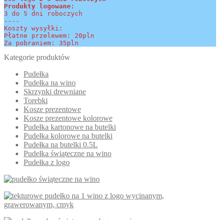
Produkty logowane:
3 do 5 dni roboczych
----
Koszty wysyłki:
Płatne przelewem: 20pln
Za pobraniem: 35pln
Kategorie produktów
Pudełka
Pudełka na wino
Skrzynki drewniane
Torebki
Kosze prezentowe
Kosze prezentowe kolorowe
Pudełka kartonowe na butelki
Pudełka kolorowe na butelki
Pudełka na butelki 0.5L
Pudełka świąteczne na wino
Pudełka z logo