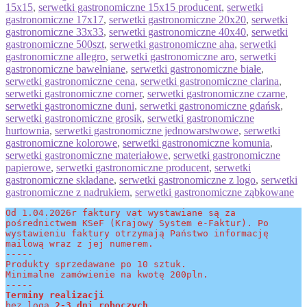
15x15
,
serwetki gastronomiczne 15x15 producent
,
serwetki
gastronomiczne 17x17
,
serwetki gastronomiczne 20x20
,
serwetki
gastronomiczne 33x33
,
serwetki gastronomiczne 40x40
,
serwetki
gastronomiczne 500szt
,
serwetki gastronomiczne aha
,
serwetki
gastronomiczne allegro
,
serwetki gastronomiczne aro
,
serwetki
gastronomiczne bawełniane
,
serwetki gastronomiczne białe
,
serwetki gastronomiczne cena
,
serwetki gastronomiczne clarina
,
serwetki gastronomiczne corner
,
serwetki gastronomiczne czarne
,
serwetki gastronomiczne duni
,
serwetki gastronomiczne gdańsk
,
serwetki gastronomiczne grosik
,
serwetki gastronomiczne
hurtownia
,
serwetki gastronomiczne jednowarstwowe
,
serwetki
gastronomiczne kolorowe
,
serwetki gastronomiczne komunia
,
serwetki gastronomiczne materiałowe
,
serwetki gastronomiczne
papierowe
,
serwetki gastronomiczne producent
,
serwetki
gastronomiczne składane
,
serwetki gastronomiczne z logo
,
serwetki
gastronomiczne z nadrukiem
,
serwetki gastronomiczne ząbkowane
Od 1.04.2026r faktury vat wystawiane są za 
pośrednictwem KSeF (Krajowy System e-Faktur). Po 
wystawieniu faktury otrzymają Państwo informację 
mailową wraz z jej numerem.
-----
Produkty sprzedawane po 10 sztuk.
Minimalne zamówienie na kwotę 200pln.
-----
Terminy realizacji 
bez loga
 2-3 dni roboczych