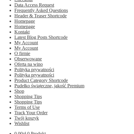
Data Access Request
Frequently Asked Questions
Header & Teaser Shortcode
Homepage
Homepage
Kontakt
Latest Blog Posts Shortcode
My Account
My Account
O firmie
Obserwowane
Oferta na wino
Polityka prywatności
Polityka prywatności
Product Category Shortcode
Pudełko świąteczne, jakość Premium
Shop
Shopping Tips
Shopping Tips
Terms of Use
Track Your Order
Twój koszyk
Wishlist
0.00
zł
0 Produkt