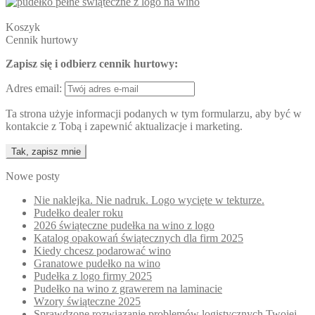
Koszyk
Cennik hurtowy
Zapisz się i odbierz cennik hurtowy:
Adres email:
Ta strona użyje informacji podanych w tym formularzu, aby być w
kontakcie z Tobą i zapewnić aktualizacje i marketing.
Nowe posty
Nie naklejka. Nie nadruk. Logo wycięte w tekturze.
Pudełko dealer roku
2026 świąteczne pudełka na wino z logo
Katalog opakowań świątecznych dla firm 2025
Kiedy chcesz podarować wino
Granatowe pudełko na wino
Pudełka z logo firmy 2025
Pudełko na wino z grawerem na laminacie
Wzory świąteczne 2025
Sprawdzone rozwiązanie problemów logistycznych Twojej