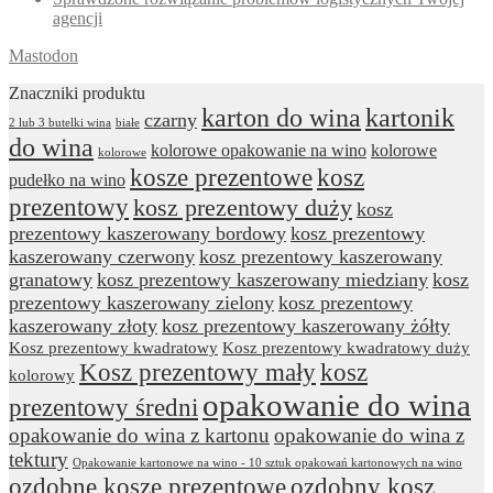
agencji
Mastodon
Znaczniki produktu
karton do wina
kartonik
czarny
2 lub 3 butelki wina
białe
do wina
kolorowe opakowanie na wino
kolorowe
kolorowe
kosze prezentowe
kosz
pudełko na wino
prezentowy
kosz prezentowy duży
kosz
prezentowy kaszerowany bordowy
kosz prezentowy
kaszerowany czerwony
kosz prezentowy kaszerowany
granatowy
kosz prezentowy kaszerowany miedziany
kosz
prezentowy kaszerowany zielony
kosz prezentowy
kaszerowany złoty
kosz prezentowy kaszerowany żółty
Kosz prezentowy kwadratowy
Kosz prezentowy kwadratowy duży
Kosz prezentowy mały
kosz
kolorowy
opakowanie do wina
prezentowy średni
opakowanie do wina z kartonu
opakowanie do wina z
tektury
Opakowanie kartonowe na wino - 10 sztuk opakowań kartonowych na wino
ozdobne kosze prezentowe
ozdobny kosz