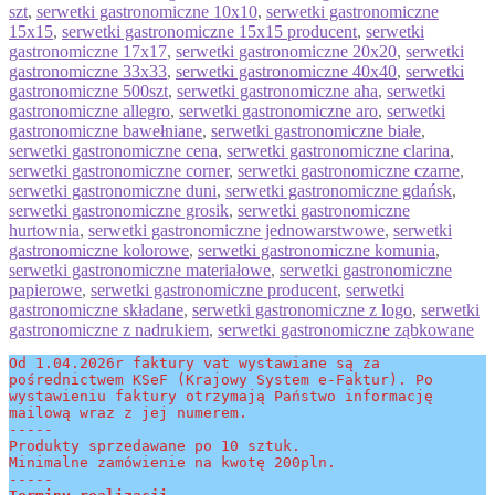
szt
,
serwetki gastronomiczne 10x10
,
serwetki gastronomiczne
15x15
,
serwetki gastronomiczne 15x15 producent
,
serwetki
gastronomiczne 17x17
,
serwetki gastronomiczne 20x20
,
serwetki
gastronomiczne 33x33
,
serwetki gastronomiczne 40x40
,
serwetki
gastronomiczne 500szt
,
serwetki gastronomiczne aha
,
serwetki
gastronomiczne allegro
,
serwetki gastronomiczne aro
,
serwetki
gastronomiczne bawełniane
,
serwetki gastronomiczne białe
,
serwetki gastronomiczne cena
,
serwetki gastronomiczne clarina
,
serwetki gastronomiczne corner
,
serwetki gastronomiczne czarne
,
serwetki gastronomiczne duni
,
serwetki gastronomiczne gdańsk
,
serwetki gastronomiczne grosik
,
serwetki gastronomiczne
hurtownia
,
serwetki gastronomiczne jednowarstwowe
,
serwetki
gastronomiczne kolorowe
,
serwetki gastronomiczne komunia
,
serwetki gastronomiczne materiałowe
,
serwetki gastronomiczne
papierowe
,
serwetki gastronomiczne producent
,
serwetki
gastronomiczne składane
,
serwetki gastronomiczne z logo
,
serwetki
gastronomiczne z nadrukiem
,
serwetki gastronomiczne ząbkowane
Od 1.04.2026r faktury vat wystawiane są za 
pośrednictwem KSeF (Krajowy System e-Faktur). Po 
wystawieniu faktury otrzymają Państwo informację 
mailową wraz z jej numerem.
-----
Produkty sprzedawane po 10 sztuk.
Minimalne zamówienie na kwotę 200pln.
-----