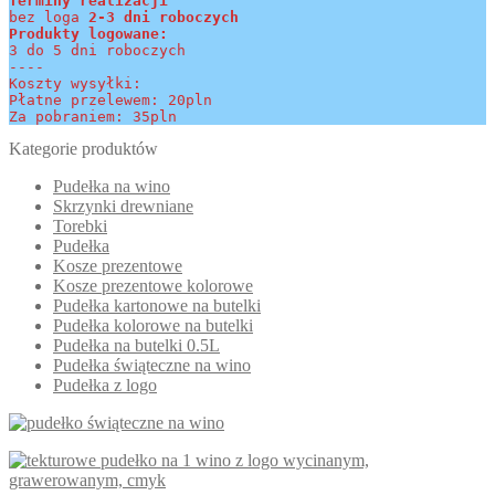
Terminy realizacji 
bez loga
 2-3 dni roboczych
Produkty logowane:
3 do 5 dni roboczych
----
Koszty wysyłki:
Płatne przelewem: 20pln
Za pobraniem: 35pln
Kategorie produktów
Pudełka na wino
Skrzynki drewniane
Torebki
Pudełka
Kosze prezentowe
Kosze prezentowe kolorowe
Pudełka kartonowe na butelki
Pudełka kolorowe na butelki
Pudełka na butelki 0.5L
Pudełka świąteczne na wino
Pudełka z logo