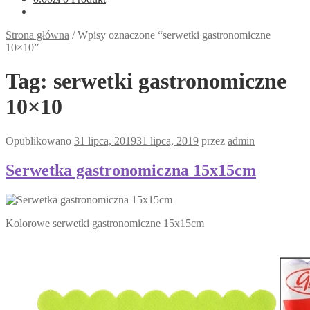
Strona główna
/
Wpisy oznaczone “serwetki gastronomiczne
10×10”
Tag:
serwetki gastronomiczne
10×10
Opublikowano
31 lipca, 2019
31 lipca, 2019
przez
admin
Serwetka gastronomiczna 15x15cm
Kolorowe serwetki gastronomiczne 15x15cm