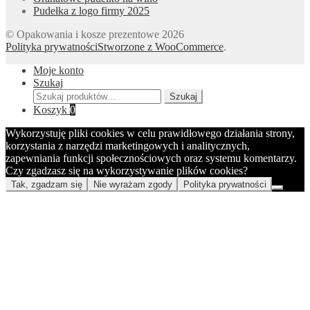
Pudełka z logo firmy 2025
© Opakowania i kosze prezentowe 2026
Polityka prywatności
Stworzone z WooCommerce
.
Moje konto
Szukaj
Szukaj:
Szukaj
Koszyk
0
Wykorzystuję pliki cookies w celu prawidłowego działania strony,
korzystania z narzędzi marketingowych i analitycznych,
zapewniania funkcji społecznościowych oraz systemu komentarzy.
Czy zgadzasz się na wykorzystywanie plików cookies?
Tak, zgadzam się
Nie wyrażam zgody
Polityka prywatności