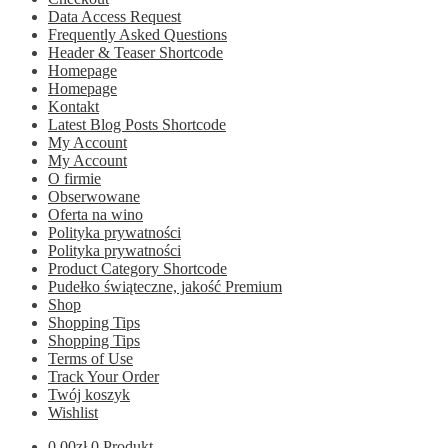
Data Access Request
Frequently Asked Questions
Header & Teaser Shortcode
Homepage
Homepage
Kontakt
Latest Blog Posts Shortcode
My Account
My Account
O firmie
Obserwowane
Oferta na wino
Polityka prywatności
Polityka prywatności
Product Category Shortcode
Pudełko świąteczne, jakość Premium
Shop
Shopping Tips
Shopping Tips
Terms of Use
Track Your Order
Twój koszyk
Wishlist
0.00
zł
0 Produkt