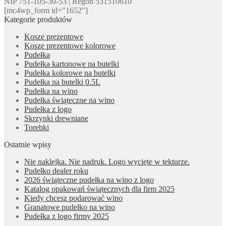
NIP 751-105-30-53 | Regon 531510610
[mc4wp_form id="1652"]
Kategorie produktów
Kosze prezentowe
Kosze prezentowe kolorowe
Pudełka
Pudełka kartonowe na butelki
Pudełka kolorowe na butelki
Pudełka na butelki 0.5L
Pudełka na wino
Pudełka świąteczne na wino
Pudełka z logo
Skrzynki drewniane
Torebki
Ostatnie wpisy
Nie naklejka. Nie nadruk. Logo wycięte w tekturze.
Pudełko dealer roku
2026 świąteczne pudełka na wino z logo
Katalog opakowań świątecznych dla firm 2025
Kiedy chcesz podarować wino
Granatowe pudełko na wino
Pudełka z logo firmy 2025