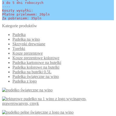
3 do 5 dni roboczych
----
Koszty wysyłki:
Płatne przelewem: 20pln
Za pobraniem: 35pln
Kategorie produktów
Pudełka
Pudełka na wino
Skrzynki drewniane
Torebki
Kosze prezentowe
Kosze prezentowe kolorowe
Pudełka kartonowe na butelki
Pudełka kolorowe na butelki
Pudełka na butelki 0.5L
Pudełka świąteczne na wino
Pudełka z logo