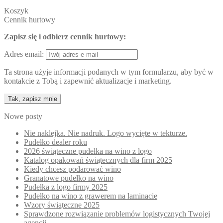
Koszyk
Cennik hurtowy
Zapisz się i odbierz cennik hurtowy:
Adres email:
Ta strona użyje informacji podanych w tym formularzu, aby być w
kontakcie z Tobą i zapewnić aktualizacje i marketing.
Nowe posty
Nie naklejka. Nie nadruk. Logo wycięte w tekturze.
Pudełko dealer roku
2026 świąteczne pudełka na wino z logo
Katalog opakowań świątecznych dla firm 2025
Kiedy chcesz podarować wino
Granatowe pudełko na wino
Pudełka z logo firmy 2025
Pudełko na wino z grawerem na laminacie
Wzory świąteczne 2025
Sprawdzone rozwiązanie problemów logistycznych Twojej
agencji