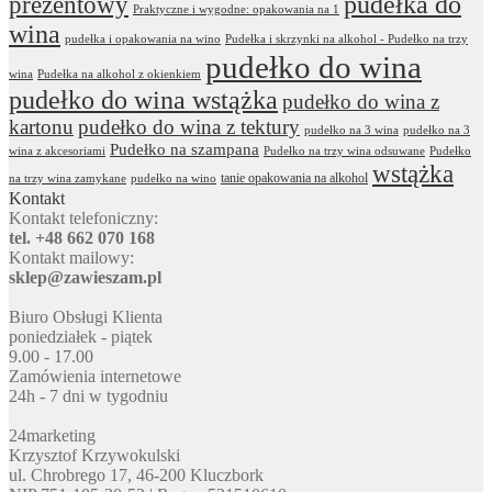
prezentowy
pudełka do
Praktyczne i wygodne: opakowania na 1
wina
pudełka i opakowania na wino
Pudełka i skrzynki na alkohol - Pudełko na trzy
pudełko do wina
wina
Pudełka na alkohol z okienkiem
pudełko do wina wstążka
pudełko do wina z
kartonu
pudełko do wina z tektury
pudełko na 3 wina
pudełko na 3
Pudełko na szampana
wina z akcesoriami
Pudełko na trzy wina odsuwane
Pudełko
wstążka
tanie opakowania na alkohol
na trzy wina zamykane
pudełko na wino
Kontakt
Kontakt telefoniczny:
tel. +48 662 070 168
Kontakt mailowy:
sklep@zawieszam.pl
Biuro Obsługi Klienta
poniedziałek - piątek
9.00 - 17.00
Zamówienia internetowe
24h - 7 dni w tygodniu
24marketing
Krzysztof Krzywokulski
ul. Chrobrego 17, 46-200 Kluczbork