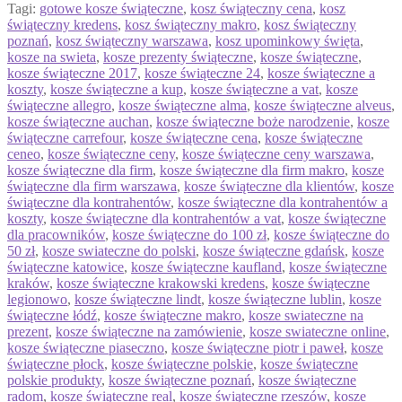
Tagi:
gotowe kosze świąteczne
,
kosz świąteczny cena
,
kosz
świąteczny kredens
,
kosz świąteczny makro
,
kosz świąteczny
poznań
,
kosz świąteczny warszawa
,
kosz upominkowy święta
,
kosze na swieta
,
kosze prezenty świąteczne
,
kosze świąteczne
,
kosze świąteczne 2017
,
kosze świąteczne 24
,
kosze świąteczne a
koszty
,
kosze świąteczne a kup
,
kosze świąteczne a vat
,
kosze
świąteczne allegro
,
kosze świąteczne alma
,
kosze świąteczne alveus
,
kosze świąteczne auchan
,
kosze świąteczne boże narodzenie
,
kosze
świąteczne carrefour
,
kosze świąteczne cena
,
kosze świąteczne
ceneo
,
kosze świąteczne ceny
,
kosze świąteczne ceny warszawa
,
kosze świąteczne dla firm
,
kosze świąteczne dla firm makro
,
kosze
świąteczne dla firm warszawa
,
kosze świąteczne dla klientów
,
kosze
świąteczne dla kontrahentów
,
kosze świąteczne dla kontrahentów a
koszty
,
kosze świąteczne dla kontrahentów a vat
,
kosze świąteczne
dla pracowników
,
kosze świąteczne do 100 zł
,
kosze świąteczne do
50 zł
,
kosze swiateczne do polski
,
kosze świąteczne gdańsk
,
kosze
świąteczne katowice
,
kosze świąteczne kaufland
,
kosze świąteczne
kraków
,
kosze świąteczne krakowski kredens
,
kosze świąteczne
legionowo
,
kosze świąteczne lindt
,
kosze świąteczne lublin
,
kosze
świąteczne łódź
,
kosze świąteczne makro
,
kosze swiateczne na
prezent
,
kosze świąteczne na zamówienie
,
kosze swiateczne online
,
kosze świąteczne piaseczno
,
kosze świąteczne piotr i paweł
,
kosze
świąteczne płock
,
kosze świąteczne polskie
,
kosze świąteczne
polskie produkty
,
kosze świąteczne poznań
,
kosze świąteczne
radom
,
kosze świąteczne real
,
kosze świąteczne rzeszów
,
kosze