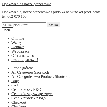
Przejdź
Przejdź
Opakowania i kosze prezentowe
do
do
Opakowania, kosze prezentowe i pudełka na wino od producenta ::
nawigacji
treści
tel. 662 070 168
Szukaj:
Szukaj
Menu
O firmie
Wzory
Kontakt
Współpraca
Oferta na wino
Próbki opakowań
Strona główna
All Categories Shortcode
All Categories w/o Products Shortcode
Blog
Cart
Cennik koszy EKO
Cennik koszy świątecznych
Cennik pudełek z logo
Checkout
Checkout