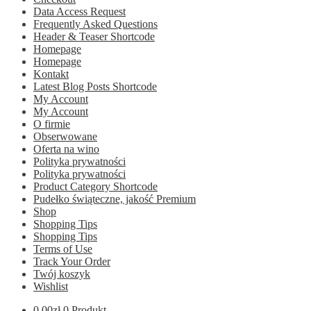
Data Access Request
Frequently Asked Questions
Header & Teaser Shortcode
Homepage
Homepage
Kontakt
Latest Blog Posts Shortcode
My Account
My Account
O firmie
Obserwowane
Oferta na wino
Polityka prywatności
Polityka prywatności
Product Category Shortcode
Pudełko świąteczne, jakość Premium
Shop
Shopping Tips
Shopping Tips
Terms of Use
Track Your Order
Twój koszyk
Wishlist
0.00
zł
0 Produkt