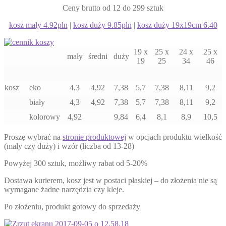
Ceny brutto od 12 do 299 sztuk
kosz mały 4.92pln
|
kosz duży 9.85pln
|
kosz duży 19x19cm 6.40
19 x
25 x
24 x
25 x
mały
średni
duży
19
25
34
46
kosz
eko
4,3
4,92
7,38
5,7
7,38
8,11
9,2
biały
4,3
4,92
7,38
5,7
7,38
8,11
9,2
kolorowy
4,92
9,84
6,4
8,1
8,9
10,5
Proszę wybrać na
stronie produktowej
w opcjach produktu wielkość
(mały czy duży) i wzór (liczba od 13-28)
Powyżej 300 sztuk, możliwy rabat od 5-20%
Dostawa kurierem, kosz jest w postaci płaskiej – do złożenia nie są
wymagane żadne narzędzia czy kleje.
Po złożeniu, produkt gotowy do sprzedaży