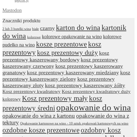
Mastodon
Znaczniki produktu
karton do wina
kartonik
czarny
2 lub 3 butelki wina
białe
do wina
kolorowe opakowanie na wino
kolorowe
kolorowe
kosze prezentowe
kosz
pudełko na wino
prezentowy
kosz prezentowy duży
kosz
prezentowy kaszerowany bordowy
kosz prezentowy
kaszerowany czerwony
kosz prezentowy kaszerowany
granatowy
kosz prezentowy kaszerowany miedziany
kosz
prezentowy kaszerowany zielony
kosz prezentowy
kaszerowany złoty
kosz prezentowy kaszerowany żółty
Kosz prezentowy kwadratowy
Kosz prezentowy kwadratowy duży
Kosz prezentowy mały
kosz
kolorowy
opakowanie do wina
prezentowy średni
opakowanie do wina z kartonu
opakowanie do wina z
tektury
Opakowanie kartonowe na wino - 10 sztuk opakowań kartonowych na wino
ozdobne kosze prezentowe
ozdobny kosz