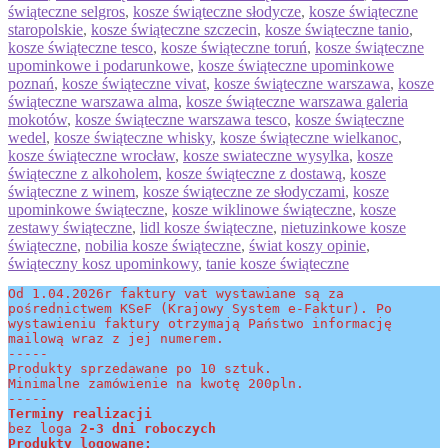
świąteczne selgros
,
kosze świąteczne słodycze
,
kosze świąteczne
staropolskie
,
kosze świąteczne szczecin
,
kosze świąteczne tanio
,
kosze świąteczne tesco
,
kosze świąteczne toruń
,
kosze świąteczne
upominkowe i podarunkowe
,
kosze świąteczne upominkowe
poznań
,
kosze świąteczne vivat
,
kosze świąteczne warszawa
,
kosze
świąteczne warszawa alma
,
kosze świąteczne warszawa galeria
mokotów
,
kosze świąteczne warszawa tesco
,
kosze świąteczne
wedel
,
kosze świąteczne whisky
,
kosze świąteczne wielkanoc
,
kosze świąteczne wrocław
,
kosze swiateczne wysylka
,
kosze
świąteczne z alkoholem
,
kosze świąteczne z dostawą
,
kosze
świąteczne z winem
,
kosze świąteczne ze słodyczami
,
kosze
upominkowe świąteczne
,
kosze wiklinowe świąteczne
,
kosze
zestawy świąteczne
,
lidl kosze świąteczne
,
nietuzinkowe kosze
świąteczne
,
nobilia kosze świąteczne
,
świat koszy opinie
,
świąteczny kosz upominkowy
,
tanie kosze świąteczne
Od 1.04.2026r faktury vat wystawiane są za 
pośrednictwem KSeF (Krajowy System e-Faktur). Po 
wystawieniu faktury otrzymają Państwo informację 
mailową wraz z jej numerem.
-----
Produkty sprzedawane po 10 sztuk.
Minimalne zamówienie na kwotę 200pln.
-----
Terminy realizacji 
bez loga
 2-3 dni roboczych
Produkty logowane: