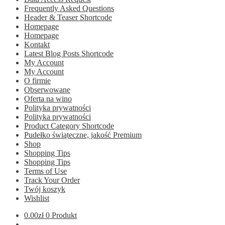
Frequently Asked Questions
Header & Teaser Shortcode
Homepage
Homepage
Kontakt
Latest Blog Posts Shortcode
My Account
My Account
O firmie
Obserwowane
Oferta na wino
Polityka prywatności
Polityka prywatności
Product Category Shortcode
Pudełko świąteczne, jakość Premium
Shop
Shopping Tips
Shopping Tips
Terms of Use
Track Your Order
Twój koszyk
Wishlist
0.00
zł
0 Produkt