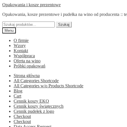
Przejdź
Przejdź
Opakowania i kosze prezentowe
do
do
Opakowania, kosze prezentowe i pudełka na wino od producenta :: te
nawigacji
treści
Szukaj:
Szukaj
Menu
O firmie
Wzory
Kontakt
Współpraca
Oferta na wino
Próbki opakowań
Strona główna
All Categories Shortcode
All Categories w/o Products Shortcode
Blog
Cart
Cennik koszy EKO
Cennik koszy świątecznych
Cennik pudełek z logo
Checkout
Checkout
Data Access Request