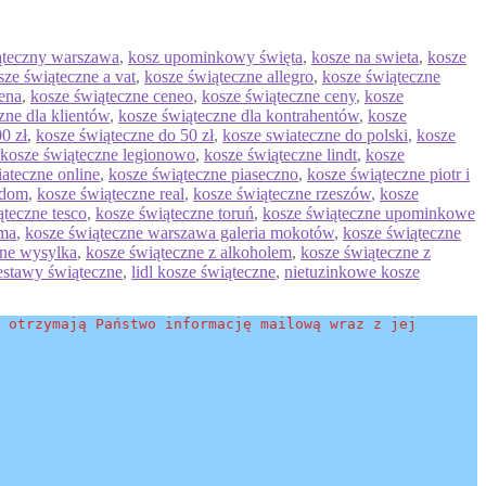
ąteczny warszawa
,
kosz upominkowy święta
,
kosze na swieta
,
kosze
sze świąteczne a vat
,
kosze świąteczne allegro
,
kosze świąteczne
ena
,
kosze świąteczne ceneo
,
kosze świąteczne ceny
,
kosze
zne dla klientów
,
kosze świąteczne dla kontrahentów
,
kosze
0 zł
,
kosze świąteczne do 50 zł
,
kosze swiateczne do polski
,
kosze
kosze świąteczne legionowo
,
kosze świąteczne lindt
,
kosze
ateczne online
,
kosze świąteczne piaseczno
,
kosze świąteczne piotr i
adom
,
kosze świąteczne real
,
kosze świąteczne rzeszów
,
kosze
ąteczne tesco
,
kosze świąteczne toruń
,
kosze świąteczne upominkowe
lma
,
kosze świąteczne warszawa galeria mokotów
,
kosze świąteczne
zne wysylka
,
kosze świąteczne z alkoholem
,
kosze świąteczne z
estawy świąteczne
,
lidl kosze świąteczne
,
nietuzinkowe kosze
 otrzymają Państwo informację mailową wraz z jej 