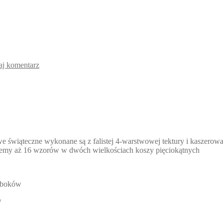
j komentarz
we świąteczne wykonane są z falistej 4-warstwowej tektury i kasze
ujemy aż 16 wzorów w dwóch wielkościach koszy pięciokątnych
ć boków
w