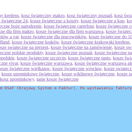
ny kredens
,
kosz świąteczny makro
,
kosz świąteczny poznań
,
kosz świ
 świąteczne 24
,
kosze świąteczne a koszty
,
kosze świąteczne a kup
,
ko
eczne boże narodzenie
,
kosze świąteczne carrefour
,
kosze świąteczne c
zne dla firm makro
,
kosze świąteczne dla firm warszawa
,
kosze świątec
ntów a vat
,
kosze świąteczne dla pracowników
,
kosze świąteczne do 10
fland
,
kosze świąteczne kraków
,
kosze świąteczne krakowski kredens
,
sze swiateczne na prezent
,
kosze świąteczne na zamówienie
,
kosze swi
teczne polskie produkty
,
kosze świąteczne poznań
,
kosze świąteczne r
opolskie
,
kosze świąteczne szczecin
,
kosze świąteczne tanio
,
kosze świ
czne vivat
,
kosze świąteczne warszawa
,
kosze świąteczne warszawa a
osze świąteczne wielkanoc
,
kosze świąteczne wrocław
,
kosze swiatec
,
kosze upominkowe świąteczne
,
kosze wiklinowe świąteczne
,
kosze z
 kosz upominkowy
,
tanie kosze świąteczne
m KSeF (Krajowy System e-Faktur). Po wystawieniu faktury