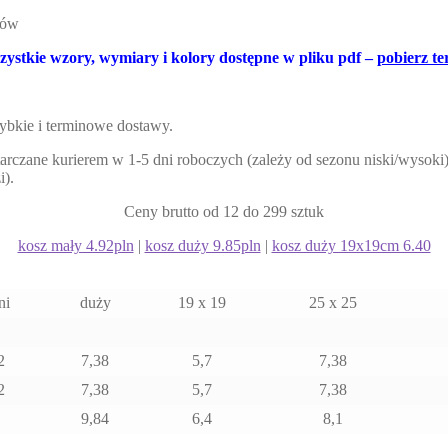
ków
ystkie wzory, wymiary i kolory dostępne w pliku pdf –
pobierz te
ybkie i terminowe dostawy.
tarczane kurierem w 1-5 dni roboczych (zależy od sezonu niski/wysoki) 
i).
Ceny brutto od 12 do 299 sztuk
kosz mały 4.92pln
|
kosz duży 9.85pln
|
kosz duży 19x19cm 6.40
ni
duży
19 x 19
25 x 25
2
7,38
5,7
7,38
2
7,38
5,7
7,38
9,84
6,4
8,1