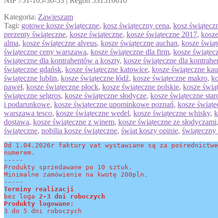
NIP 751-105-30-53 | Regon 531510610
Kategoria:
Zawieszam
Tagi:
gotowe kosze świąteczne
,
kosz świąteczny cena
,
kosz świątecz
prezenty świąteczne
,
kosze świąteczne
,
kosze świąteczne 2017
,
kosze
alma
,
kosze świąteczne alveus
,
kosze świąteczne auchan
,
kosze świąt
świąteczne ceny warszawa
,
kosze świąteczne dla firm
,
kosze świątec
świąteczne dla kontrahentów a koszty
,
kosze świąteczne dla kontrahe
świąteczne gdańsk
,
kosze świąteczne katowice
,
kosze świąteczne kau
świąteczne lublin
,
kosze świąteczne łódź
,
kosze świąteczne makro
,
ko
paweł
,
kosze świąteczne płock
,
kosze świąteczne polskie
,
kosze świą
świąteczne selgros
,
kosze świąteczne słodycze
,
kosze świąteczne star
i podarunkowe
,
kosze świąteczne upominkowe poznań
,
kosze świąte
warszawa tesco
,
kosze świąteczne wedel
,
kosze świąteczne whisky
,
k
dostawą
,
kosze świąteczne z winem
,
kosze świąteczne ze słodyczami
świąteczne
,
nobilia kosze świąteczne
,
świat koszy opinie
,
świąteczny
Od 1.04.2026r faktury vat wystawiane są za pośrednictwe
numerem.
-----
Produkty sprzedawane po 10 sztuk.
Minimalne zamówienie na kwotę 200pln.
-----
Terminy realizacji 
bez loga
 2-3 dni roboczych
Produkty logowane:
3 do 5 dni roboczych