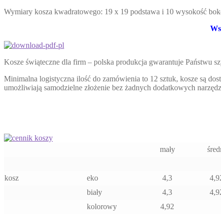
Wymiary kosza kwadratowego: 19 x 19 podstawa i 10 wysokość bo
Wsz
Kosze świąteczne dla firm – polska produkcja gwarantuje Państwu sz
Minimalna logistyczna ilość do zamówienia to 12 sztuk, kosze są dos
umożliwiają samodzielne złożenie bez żadnych dodatkowych narzędz
mały
śred
kosz
eko
4,3
4,9
biały
4,3
4,9
kolorowy
4,92