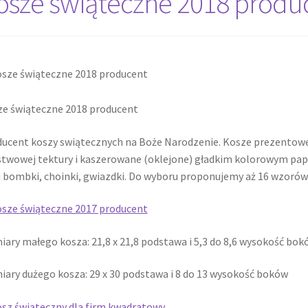
osze świąteczne 2018 produ
Twój koszyk
Wishlist
e świąteczne 2018 producent
ucent koszy swiątecznych na Boże Narodzenie. Kosze prezentowe 
twowej tektury i kaszerowane (oklejone) gładkim kolorowym p
i bombki, choinki, gwiazdki. Do wyboru proponujemy aż 16 wzorów
ary małego kosza: 21,8 x 21,8 podstawa i 5,3 do 8,6 wysokość bok
ary dużego kosza: 29 x 30 podstawa i 8 do 13 wysokość boków