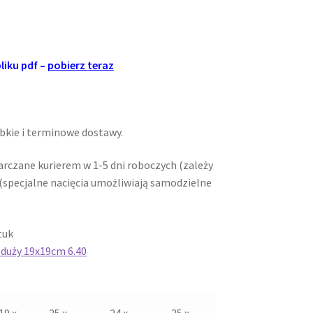
liku pdf –
pobierz teraz
bkie i terminowe dostawy.
arczane kurierem w 1-5 dni roboczych (zależy
 (specjalne nacięcia umożliwiają samodzielne
tuk
 duży 19x19cm 6.40
19 x
25 x
24 x
25 x