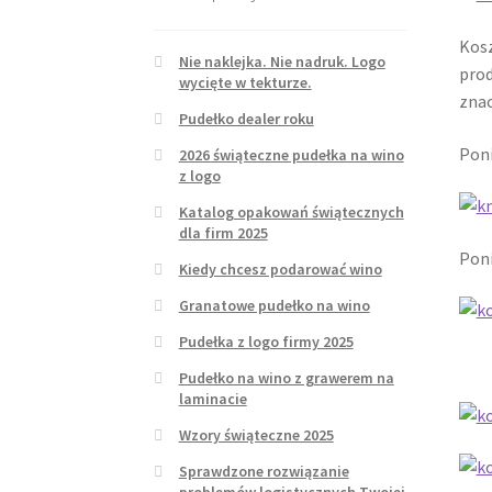
Kosz
Nie naklejka. Nie nadruk. Logo
prod
wycięte w tekturze.
znac
Pudełko dealer roku
Poni
2026 świąteczne pudełka na wino
z logo
Katalog opakowań świątecznych
dla firm 2025
Poni
Kiedy chcesz podarować wino
Granatowe pudełko na wino
Pudełka z logo firmy 2025
Pudełko na wino z grawerem na
laminacie
Wzory świąteczne 2025
Sprawdzone rozwiązanie