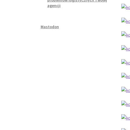
problemów logistycznych Twojej
agencji
Mastodon