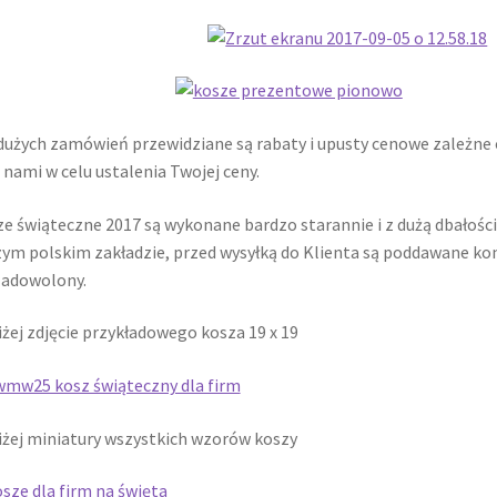
dużych zamówień przewidziane są rabaty i upusty cenowe zależne
z nami w celu ustalenia Twojej ceny.
e świąteczne 2017 są wykonane bardzo starannie i z dużą dbałośc
ym polskim zakładzie, przed wysyłką do Klienta są poddawane kont
zadowolony.
żej zdjęcie przykładowego kosza 19 x 19
żej miniatury wszystkich wzorów koszy