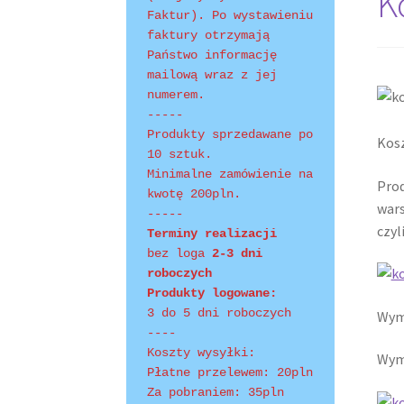
K
Faktur). Po wystawieniu 
faktury otrzymają 
Shopping Tips
Terms of Use
Track Your Order
Państwo informację 
mailową wraz z jej 
numerem.
-----
Produkty sprzedawane po 
Kosz
10 sztuk.
Minimalne zamówienie na 
Prod
kwotę 200pln.
wars
-----
czyl
Terminy realizacji 
bez loga
 2-3 dni 
roboczych
Produkty logowane:
3 do 5 dni roboczych
Wymi
----
Koszty wysyłki:
Wymi
Płatne przelewem: 20pln
Za pobraniem: 35pln