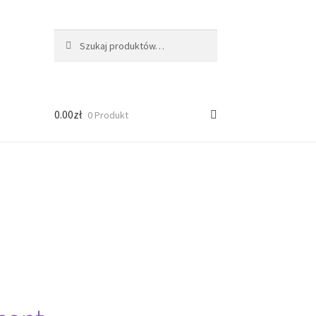
Szukaj:
Szukaj
0.00
zł
0 Produkt
ści