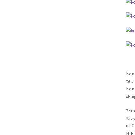
Kont
tel.
Kon
skl
24m
Krzy
ul. 
NIP 