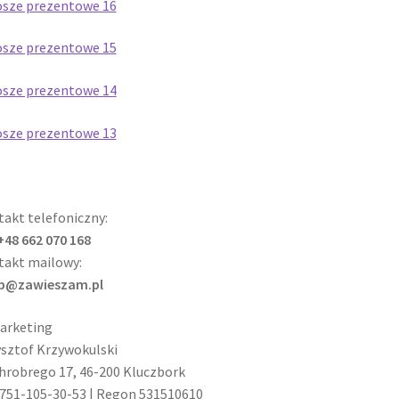
akt telefoniczny:
 +48 662 070 168
takt mailowy:
ep@zawieszam.pl
arketing
sztof Krzywokulski
Chrobrego 17, 46-200 Kluczbork
751-105-30-53 | Regon 531510610