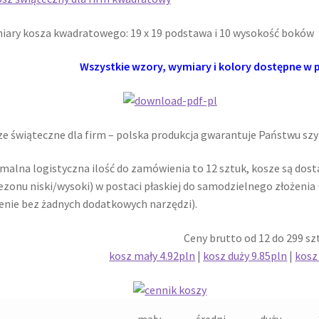
ary kosza kwadratowego: 19 x 19 podstawa i 10 wysokość boków
Wszystkie wzory, wymiary i kolory dostępne w p
e świąteczne dla firm – polska produkcja gwarantuje Państwu szy
malna logistyczna ilość do zamówienia to 12 sztuk, kosze są dost
ezonu niski/wysoki) w postaci płaskiej do samodzielnego złożenia
enie bez żadnych dodatkowych narzędzi).
Ceny brutto od 12 do 299 sz
kosz mały 4.92pln
|
kosz duży 9.85pln
|
kosz
mały
średni
duży