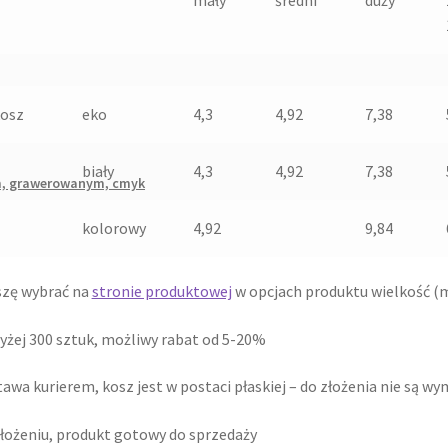
kosz
eko
4,3
4,92
7,38
biały
4,3
4,92
7,38
kolorowy
4,92
9,84
szę wybrać na
stronie produktowej
w opcjach produktu wielkość (ma
żej 300 sztuk, możliwy rabat od 5-20%
awa kurierem, kosz jest w postaci płaskiej – do złożenia nie są wy
łożeniu, produkt gotowy do sprzedaży