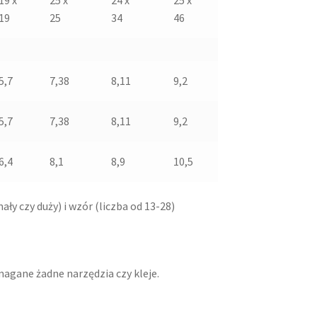
19
25
34
46
5,7
7,38
8,11
9,2
5,7
7,38
8,11
9,2
6,4
8,1
8,9
10,5
ły czy duży) i wzór (liczba od 13-28)
magane żadne narzędzia czy kleje.