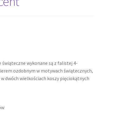
cent
świąteczne wykonane są z falistej 4-
apierem ozdobnym w motywach świątecznych,
 w dwóch wielkościach koszy pięciokątnych
ów