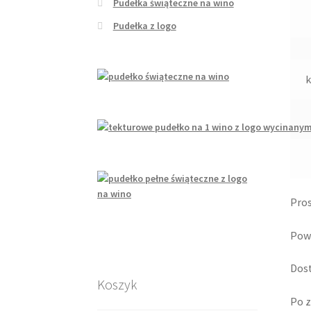
Pudełka świąteczne na wino
Pudełka z logo
Pro
Powy
Dost
Koszyk
Po z