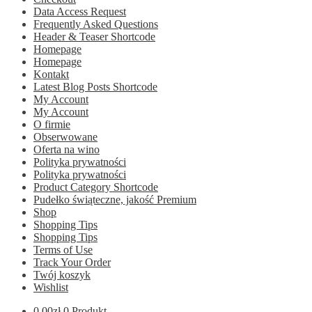
Data Access Request
Frequently Asked Questions
Header & Teaser Shortcode
Homepage
Homepage
Kontakt
Latest Blog Posts Shortcode
My Account
My Account
O firmie
Obserwowane
Oferta na wino
Polityka prywatności
Polityka prywatności
Product Category Shortcode
Pudełko świąteczne, jakość Premium
Shop
Shopping Tips
Shopping Tips
Terms of Use
Track Your Order
Twój koszyk
Wishlist
0.00
zł
0 Produkt