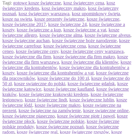
Tagi:
gotowe kosze świąteczne
,
kosz świąteczny cena
,
kosz
świąteczny kredens
,
kosz świąteczny makro
,
kosz świąteczny
poznań
,
kosz świąteczny warszawa
,
kosz upominkowy święta
,
kosze na swieta
,
kosze prezenty świąteczne
,
kosze świąteczne
,
kosze świąteczne 2017
,
kosze świąteczne 24
,
kosze świąteczne a
koszty
,
kosze świąteczne a kup
,
kosze świąteczne a vat
,
kosze
świąteczne allegro
,
kosze świąteczne alma
,
kosze świąteczne alveus
,
kosze świąteczne auchan
,
kosze świąteczne boże narodzenie
,
kosze
świąteczne carrefour
,
kosze świąteczne cena
,
kosze świąteczne
ceneo
,
kosze świąteczne ceny
,
kosze świąteczne ceny warszawa
,
kosze świąteczne dla firm
,
kosze świąteczne dla firm makro
,
kosze
świąteczne dla firm warszawa
,
kosze świąteczne dla klientów
,
kosze
świąteczne dla kontrahentów
,
kosze świąteczne dla kontrahentów a
koszty
,
kosze świąteczne dla kontrahentów a vat
,
kosze świąteczne
dla pracowników
,
kosze świąteczne do 100 zł
,
kosze świąteczne do
50 zł
,
kosze swiateczne do polski
,
kosze świąteczne gdańsk
,
kosze
świąteczne katowice
,
kosze świąteczne kaufland
,
kosze świąteczne
kraków
,
kosze świąteczne krakowski kredens
,
kosze świąteczne
legionowo
,
kosze świąteczne lindt
,
kosze świąteczne lublin
,
kosze
świąteczne łódź
,
kosze świąteczne makro
,
kosze swiateczne na
prezent
,
kosze świąteczne na zamówienie
,
kosze swiateczne online
,
kosze świąteczne piaseczno
,
kosze świąteczne piotr i paweł
,
kosze
świąteczne płock
,
kosze świąteczne polskie
,
kosze świąteczne
polskie produkty
,
kosze świąteczne poznań
,
kosze świąteczne
radom
,
kosze świąteczne real
,
kosze świąteczne rzeszów
,
kosze