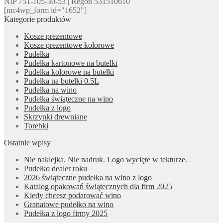
NIP 751-105-30-53 | Regon 531510610
[mc4wp_form id="1652"]
Kategorie produktów
Kosze prezentowe
Kosze prezentowe kolorowe
Pudełka
Pudełka kartonowe na butelki
Pudełka kolorowe na butelki
Pudełka na butelki 0.5L
Pudełka na wino
Pudełka świąteczne na wino
Pudełka z logo
Skrzynki drewniane
Torebki
Ostatnie wpisy
Nie naklejka. Nie nadruk. Logo wycięte w tekturze.
Pudełko dealer roku
2026 świąteczne pudełka na wino z logo
Katalog opakowań świątecznych dla firm 2025
Kiedy chcesz podarować wino
Granatowe pudełko na wino
Pudełka z logo firmy 2025