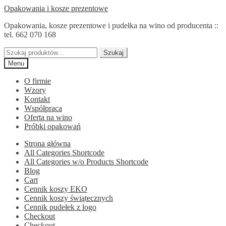
Przejdź
Przejdź
Opakowania i kosze prezentowe
do
do
Opakowania, kosze prezentowe i pudełka na wino od producenta ::
nawigacji
treści
tel. 662 070 168
Szukaj:
Szukaj
Menu
O firmie
Wzory
Kontakt
Współpraca
Oferta na wino
Próbki opakowań
Strona główna
All Categories Shortcode
All Categories w/o Products Shortcode
Blog
Cart
Cennik koszy EKO
Cennik koszy świątecznych
Cennik pudełek z logo
Checkout
Checkout