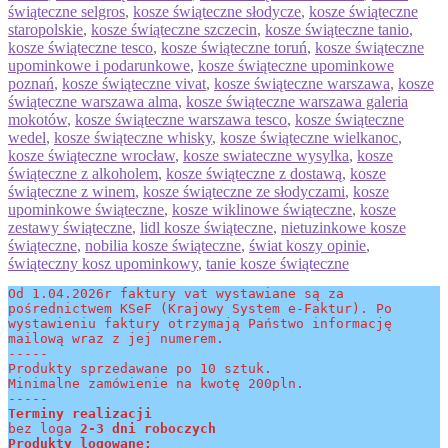
świąteczne selgros
,
kosze świąteczne słodycze
,
kosze świąteczne
staropolskie
,
kosze świąteczne szczecin
,
kosze świąteczne tanio
,
kosze świąteczne tesco
,
kosze świąteczne toruń
,
kosze świąteczne
upominkowe i podarunkowe
,
kosze świąteczne upominkowe
poznań
,
kosze świąteczne vivat
,
kosze świąteczne warszawa
,
kosze
świąteczne warszawa alma
,
kosze świąteczne warszawa galeria
mokotów
,
kosze świąteczne warszawa tesco
,
kosze świąteczne
wedel
,
kosze świąteczne whisky
,
kosze świąteczne wielkanoc
,
kosze świąteczne wrocław
,
kosze swiateczne wysylka
,
kosze
świąteczne z alkoholem
,
kosze świąteczne z dostawą
,
kosze
świąteczne z winem
,
kosze świąteczne ze słodyczami
,
kosze
upominkowe świąteczne
,
kosze wiklinowe świąteczne
,
kosze
zestawy świąteczne
,
lidl kosze świąteczne
,
nietuzinkowe kosze
świąteczne
,
nobilia kosze świąteczne
,
świat koszy opinie
,
świąteczny kosz upominkowy
,
tanie kosze świąteczne
Od 1.04.2026r faktury vat wystawiane są za 
pośrednictwem KSeF (Krajowy System e-Faktur). Po 
wystawieniu faktury otrzymają Państwo informację 
mailową wraz z jej numerem.
-----
Produkty sprzedawane po 10 sztuk.
Minimalne zamówienie na kwotę 200pln.
-----
Terminy realizacji 
bez loga
 2-3 dni roboczych
Produkty logowane: