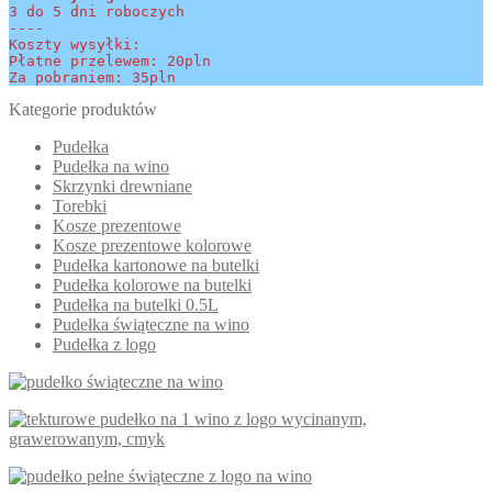
3 do 5 dni roboczych
----
Koszty wysyłki:
Płatne przelewem: 20pln
Za pobraniem: 35pln
Kategorie produktów
Pudełka
Pudełka na wino
Skrzynki drewniane
Torebki
Kosze prezentowe
Kosze prezentowe kolorowe
Pudełka kartonowe na butelki
Pudełka kolorowe na butelki
Pudełka na butelki 0.5L
Pudełka świąteczne na wino
Pudełka z logo