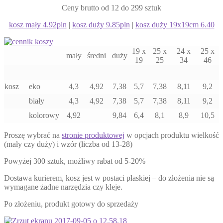
Ceny brutto od 12 do 299 sztuk
kosz mały 4.92pln
|
kosz duży 9.85pln
|
kosz duży 19x19cm 6.40
19 x
25 x
24 x
25 x
mały
średni
duży
19
25
34
46
kosz
eko
4,3
4,92
7,38
5,7
7,38
8,11
9,2
biały
4,3
4,92
7,38
5,7
7,38
8,11
9,2
kolorowy
4,92
9,84
6,4
8,1
8,9
10,5
Proszę wybrać na
stronie produktowej
w opcjach produktu wielkość
(mały czy duży) i wzór (liczba od 13-28)
Powyżej 300 sztuk, możliwy rabat od 5-20%
Dostawa kurierem, kosz jest w postaci płaskiej – do złożenia nie są
wymagane żadne narzędzia czy kleje.
Po złożeniu, produkt gotowy do sprzedaży