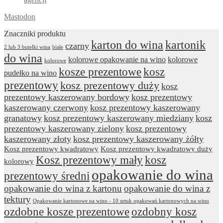
Mastodon
Znaczniki produktu
karton do wina
kartonik
czarny
2 lub 3 butelki wina
białe
do wina
kolorowe opakowanie na wino
kolorowe
kolorowe
kosze prezentowe
kosz
pudełko na wino
prezentowy
kosz prezentowy duży
kosz
prezentowy kaszerowany bordowy
kosz prezentowy
kaszerowany czerwony
kosz prezentowy kaszerowany
granatowy
kosz prezentowy kaszerowany miedziany
kosz
prezentowy kaszerowany zielony
kosz prezentowy
kaszerowany złoty
kosz prezentowy kaszerowany żółty
Kosz prezentowy kwadratowy
Kosz prezentowy kwadratowy duży
Kosz prezentowy mały
kosz
kolorowy
opakowanie do wina
prezentowy średni
opakowanie do wina z kartonu
opakowanie do wina z
tektury
Opakowanie kartonowe na wino - 10 sztuk opakowań kartonowych na wino
ozdobne kosze prezentowe
ozdobny kosz