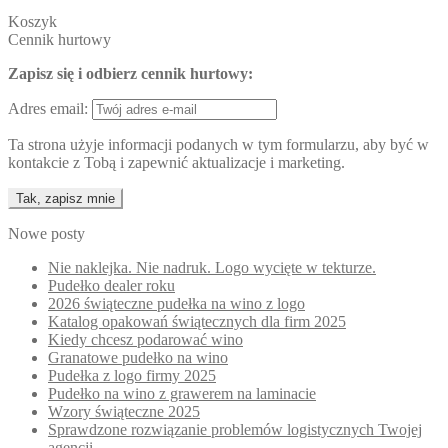
Koszyk
Cennik hurtowy
Zapisz się i odbierz cennik hurtowy:
Adres email:
Ta strona użyje informacji podanych w tym formularzu, aby być w
kontakcie z Tobą i zapewnić aktualizacje i marketing.
Nowe posty
Nie naklejka. Nie nadruk. Logo wycięte w tekturze.
Pudełko dealer roku
2026 świąteczne pudełka na wino z logo
Katalog opakowań świątecznych dla firm 2025
Kiedy chcesz podarować wino
Granatowe pudełko na wino
Pudełka z logo firmy 2025
Pudełko na wino z grawerem na laminacie
Wzory świąteczne 2025
Sprawdzone rozwiązanie problemów logistycznych Twojej
agencji