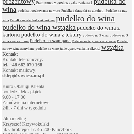
prezentowy
pudełka do
Praktyczne i wygodne: opakowania na 1
wina
pudełka i opakowania na wino
Pudełka i skrzynki na alkohol - Pudełko na trzy
pudełko do wina
wina
Pudełka na alkohol z okienkiem
pudełko do wina wstążka
pudełko do wina z
kartonu
pudełko do wina z tektury
pudełko na 3 wina
pudełko na 3
Pudełko na szampana
wina z akcesoriami
Pudełko na trzy wina odsuwane
Pudełko
wstążka
tanie opakowania na alkohol
na trzy wina zamykane
pudełko na wino
Kontakt
Kontakt telefoniczny:
tel. +48 662 070 168
Kontakt mailowy:
sklep@zawieszam.pl
Biuro Obsługi Klienta
poniedziałek - piątek
9.00 - 17.00
Zamówienia internetowe
24h - 7 dni w tygodniu
24marketing
Krzysztof Krzywokulski
ul. Chrobrego 17, 46-200 Kluczbork