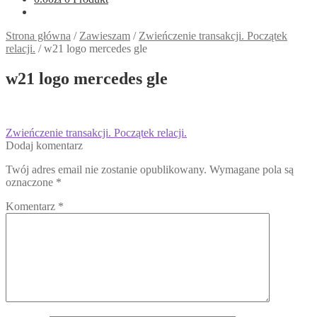
Strona główna
/
Zawieszam
/
Zwieńczenie transakcji. Początek
relacji.
/
w21 logo mercedes gle
w21 logo mercedes gle
Nawigacja
Poprzedni
Zwieńczenie transakcji. Początek relacji.
wpis:
Dodaj komentarz
wpisu
Twój adres email nie zostanie opublikowany.
Wymagane pola są
oznaczone
*
Komentarz
*