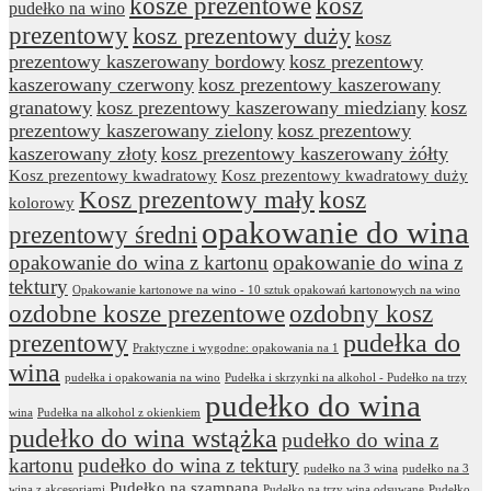
kosze prezentowe
kosz
pudełko na wino
prezentowy
kosz prezentowy duży
kosz
prezentowy kaszerowany bordowy
kosz prezentowy
kaszerowany czerwony
kosz prezentowy kaszerowany
granatowy
kosz prezentowy kaszerowany miedziany
kosz
prezentowy kaszerowany zielony
kosz prezentowy
kaszerowany złoty
kosz prezentowy kaszerowany żółty
Kosz prezentowy kwadratowy
Kosz prezentowy kwadratowy duży
Kosz prezentowy mały
kosz
kolorowy
opakowanie do wina
prezentowy średni
opakowanie do wina z kartonu
opakowanie do wina z
tektury
Opakowanie kartonowe na wino - 10 sztuk opakowań kartonowych na wino
ozdobne kosze prezentowe
ozdobny kosz
prezentowy
pudełka do
Praktyczne i wygodne: opakowania na 1
wina
pudełka i opakowania na wino
Pudełka i skrzynki na alkohol - Pudełko na trzy
pudełko do wina
wina
Pudełka na alkohol z okienkiem
pudełko do wina wstążka
pudełko do wina z
kartonu
pudełko do wina z tektury
pudełko na 3 wina
pudełko na 3
Pudełko na szampana
wina z akcesoriami
Pudełko na trzy wina odsuwane
Pudełko