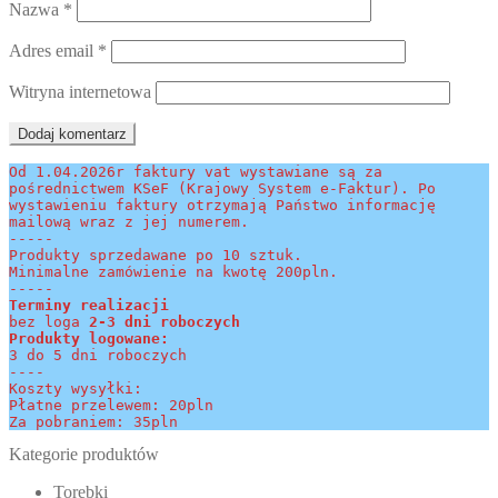
Nazwa
*
Adres email
*
Witryna internetowa
Od 1.04.2026r faktury vat wystawiane są za 
pośrednictwem KSeF (Krajowy System e-Faktur). Po 
wystawieniu faktury otrzymają Państwo informację 
mailową wraz z jej numerem.
-----
Produkty sprzedawane po 10 sztuk.
Minimalne zamówienie na kwotę 200pln.
-----
Terminy realizacji 
bez loga
 2-3 dni roboczych
Produkty logowane:
3 do 5 dni roboczych
----
Koszty wysyłki:
Płatne przelewem: 20pln
Za pobraniem: 35pln
Kategorie produktów
Torebki