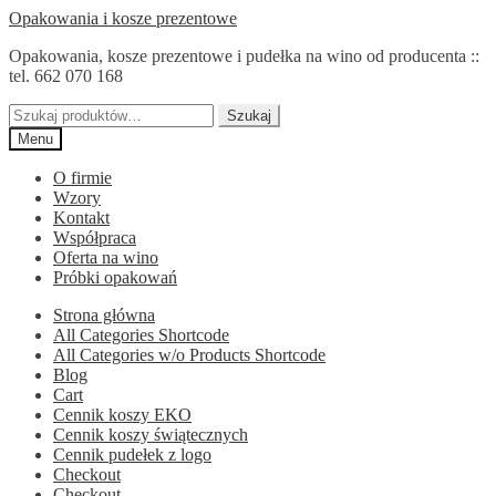
Przejdź
Przejdź
Opakowania i kosze prezentowe
do
do
Opakowania, kosze prezentowe i pudełka na wino od producenta ::
nawigacji
treści
tel. 662 070 168
Szukaj:
Szukaj
Menu
O firmie
Wzory
Kontakt
Współpraca
Oferta na wino
Próbki opakowań
Strona główna
All Categories Shortcode
All Categories w/o Products Shortcode
Blog
Cart
Cennik koszy EKO
Cennik koszy świątecznych
Cennik pudełek z logo
Checkout
Checkout