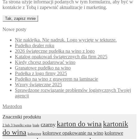
Ta strona użyje informacji podanych w tym formularzu, aby być w
kontakcie z Tobą i zapewnić aktualizacje i marketing.
Nowe posty
Nie naklejka. Nie nadruk. Logo wycięte w tekturze.
Pudełko dealer roku
2026 świąteczne pudełka na wino z logo
Katalog opakowań świątecznych dla firm 2025
Kiedy chcesz podarować wino
Granatowe pudełko na wino
Pudełka z logo firmy 2025
Pudełko na wino z grawerem na laminacie
Wzory świąteczne 2025
Sprawdzone rozwiązanie problemów logistycznych Twojej
agencji
Mastodon
Znaczniki produktu
karton do wina
kartonik
czarny
2 lub 3 butelki wina
białe
do wina
kolorowe opakowanie na wino
kolorowe
kolorowe