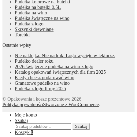
Pudełka kolorowe na butelki
Pudełka na butelki 0.5L
Pudełka na wino
Pudełka świąteczne na wino
Pudełka z logo
Skrzynki drewniane
Torebki
Ostatnie wpisy
Nie naklejka. Nie nadruk. Logo wycięte w tekturze.
Pudełko dealer roku
2026 świąteczne pudełka na wino z logo
Katalog opakowań świątecznych dla firm 2025
Kiedy chcesz podarować wino
Granatowe pudełko na wino
Pudełka z logo firmy 2025
© Opakowania i kosze prezentowe 2026
Polityka prywatności
Stworzone z WooCommerce
.
Moje konto
Szukaj
Szukaj:
Szukaj
Koszyk
0