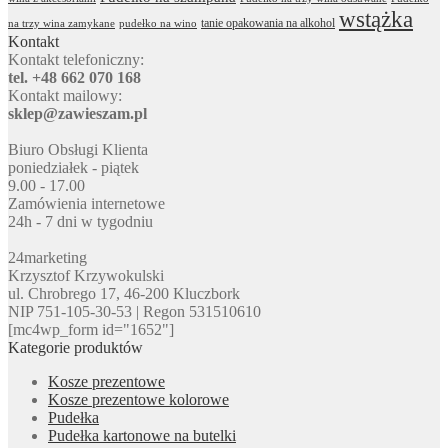
wstążka
tanie opakowania na alkohol
na trzy wina zamykane
pudełko na wino
Kontakt
Kontakt telefoniczny:
tel. +48 662 070 168
Kontakt mailowy:
sklep@zawieszam.pl
Biuro Obsługi Klienta
poniedziałek - piątek
9.00 - 17.00
Zamówienia internetowe
24h - 7 dni w tygodniu
24marketing
Krzysztof Krzywokulski
ul. Chrobrego 17, 46-200 Kluczbork
NIP 751-105-30-53 | Regon 531510610
[mc4wp_form id="1652"]
Kategorie produktów
Kosze prezentowe
Kosze prezentowe kolorowe
Pudełka
Pudełka kartonowe na butelki