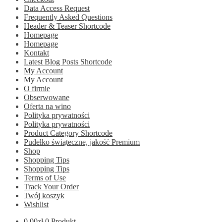
Data Access Request
Frequently Asked Questions
Header & Teaser Shortcode
Homepage
Homepage
Kontakt
Latest Blog Posts Shortcode
My Account
My Account
O firmie
Obserwowane
Oferta na wino
Polityka prywatności
Polityka prywatności
Product Category Shortcode
Pudełko świąteczne, jakość Premium
Shop
Shopping Tips
Shopping Tips
Terms of Use
Track Your Order
Twój koszyk
Wishlist
0.00
zł
0 Produkt