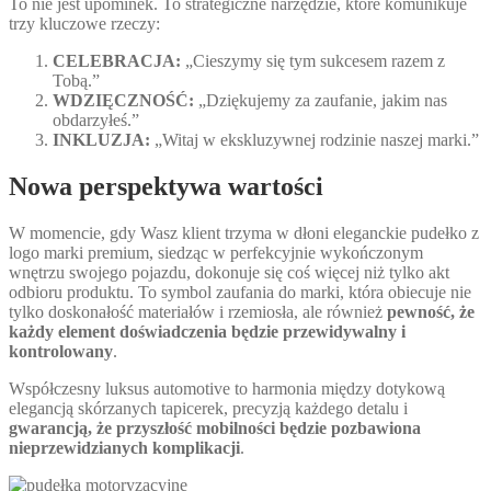
To nie jest upominek. To strategiczne narzędzie, które komunikuje
trzy kluczowe rzeczy:
CELEBRACJA:
„Cieszymy się tym sukcesem razem z
Tobą.”
WDZIĘCZNOŚĆ:
„Dziękujemy za zaufanie, jakim nas
obdarzyłeś.”
INKLUZJA:
„Witaj w ekskluzywnej rodzinie naszej marki.”
Nowa perspektywa wartości
W momencie, gdy Wasz klient trzyma w dłoni eleganckie pudełko z
logo marki premium, siedząc w perfekcyjnie wykończonym
wnętrzu swojego pojazdu, dokonuje się coś więcej niż tylko akt
odbioru produktu. To symbol zaufania do marki, która obiecuje nie
tylko doskonałość materiałów i rzemiosła, ale również
pewność, że
każdy element doświadczenia będzie przewidywalny i
kontrolowany
.
Współczesny luksus automotive to harmonia między dotykową
elegancją skórzanych tapicerek, precyzją każdego detalu i
gwarancją, że przyszłość mobilności będzie pozbawiona
nieprzewidzianych komplikacji
.