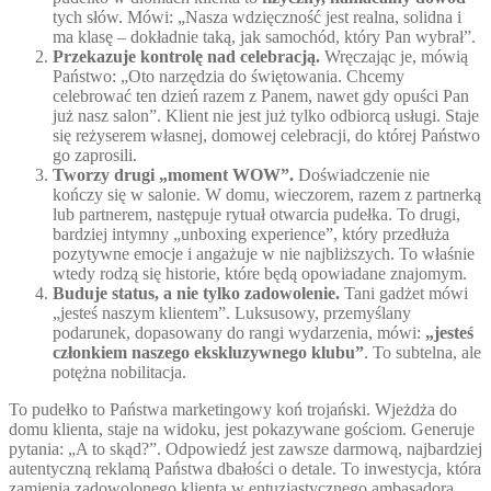
tych słów. Mówi: „Nasza wdzięczność jest realna, solidna i
ma klasę – dokładnie taką, jak samochód, który Pan wybrał”.
Przekazuje kontrolę nad celebracją.
Wręczając je, mówią
Państwo: „Oto narzędzia do świętowania. Chcemy
celebrować ten dzień razem z Panem, nawet gdy opuści Pan
już nasz salon”. Klient nie jest już tylko odbiorcą usługi. Staje
się reżyserem własnej, domowej celebracji, do której Państwo
go zaprosili.
Tworzy drugi „moment WOW”.
Doświadczenie nie
kończy się w salonie. W domu, wieczorem, razem z partnerką
lub partnerem, następuje rytuał otwarcia pudełka. To drugi,
bardziej intymny „unboxing experience”, który przedłuża
pozytywne emocje i angażuje w nie najbliższych. To właśnie
wtedy rodzą się historie, które będą opowiadane znajomym.
Buduje status, a nie tylko zadowolenie.
Tani gadżet mówi
„jesteś naszym klientem”. Luksusowy, przemyślany
podarunek, dopasowany do rangi wydarzenia, mówi:
„jesteś
członkiem naszego ekskluzywnego klubu”
. To subtelna, ale
potężna nobilitacja.
To pudełko to Państwa marketingowy koń trojański. Wjeżdża do
domu klienta, staje na widoku, jest pokazywane gościom. Generuje
pytania: „A to skąd?”. Odpowiedź jest zawsze darmową, najbardziej
autentyczną reklamą Państwa dbałości o detale. To inwestycja, która
zamienia zadowolonego klienta w entuzjastycznego ambasadora