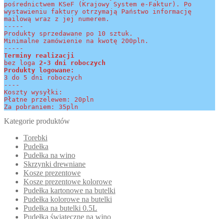
pośrednictwem KSeF (Krajowy System e-Faktur). Po 
wystawieniu faktury otrzymają Państwo informację 
mailową wraz z jej numerem.
-----
Produkty sprzedawane po 10 sztuk.
Minimalne zamówienie na kwotę 200pln.
-----
Terminy realizacji 
bez loga
 2-3 dni roboczych
Produkty logowane:
3 do 5 dni roboczych
----
Koszty wysyłki:
Płatne przelewem: 20pln
Za pobraniem: 35pln
Kategorie produktów
Torebki
Pudełka
Pudełka na wino
Skrzynki drewniane
Kosze prezentowe
Kosze prezentowe kolorowe
Pudełka kartonowe na butelki
Pudełka kolorowe na butelki
Pudełka na butelki 0.5L
Pudełka świąteczne na wino