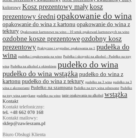
Kosz prezentowy mały
kosz
kolorowy
opakowanie do wina
prezentowy średni
opakowanie do wina z kartonu
opakowanie do wina z
tektury
Opakowanie kartonowe na wino - 10 sztuk opakowań kartonowych na wino
ozdobne kosze prezentowe
ozdobny kosz
prezentowy
pudełka do
Praktyczne i wygodne: opakowania na 1
wina
pudełka i opakowania na wino
Pudełka i skrzynki na alkohol - Pudełko na trzy
pudełko do wina
wina
Pudełka na alkohol z okienkiem
pudełko do wina wstążka
pudełko do wina z
kartonu
pudełko do wina z tektury
pudełko na 3 wina
pudełko na 3
Pudełko na szampana
wina z akcesoriami
Pudełko na trzy wina odsuwane
Pudełko
wstążka
tanie opakowania na alkohol
na trzy wina zamykane
pudełko na wino
Kontakt
Kontakt telefoniczny:
tel. +48 662 070 168
Kontakt mailowy:
sklep@zawieszam.pl
Biuro Obsługi Klienta