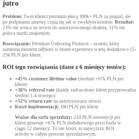
jutro
Problem:
Twoi klienci premium płacą 300k+ PLN za pojazd, ale
po podpisaniu umowy czują się jak w zwykłym komisie.
Rezultat:
23% nie wraca na serwis do autoryzowanego dealera, 31% nie
poleca marki znajomym.
Rozwiązanie:
Premium Unboxing Protocol – system, który
zamienia moment odbioru w brand experience wartą dodatkowo 15-
25k PLN per klient.
ROI tego rozwiązania (dane z 6 miesięcy testów):
+45% customer lifetime value
(średnio +67k PLN per
klient)
+38% referral rate
(każdy zadowolony klient przyprowadza
średnio 1.4 nowego)
+52% return rate
na autoryzowany serwis
Koszt implementacji:
180 PLN per klient
Ważne dla szefa sprzedaży:
210 PLN inwestycji per
klient generuje +67k PLN dodatkowego przychodu w
ciągu 12 miesięcy. To nie koszt, to najwyższy ROI
activity w całym procesie sprzedażowym.