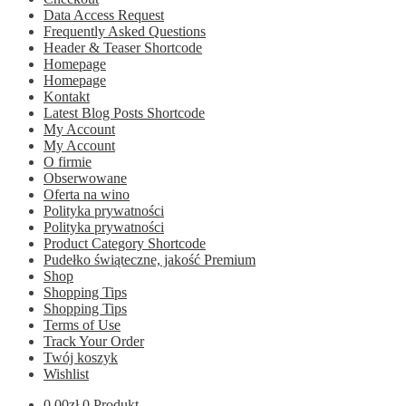
Data Access Request
Frequently Asked Questions
Header & Teaser Shortcode
Homepage
Homepage
Kontakt
Latest Blog Posts Shortcode
My Account
My Account
O firmie
Obserwowane
Oferta na wino
Polityka prywatności
Polityka prywatności
Product Category Shortcode
Pudełko świąteczne, jakość Premium
Shop
Shopping Tips
Shopping Tips
Terms of Use
Track Your Order
Twój koszyk
Wishlist
0.00
zł
0 Produkt