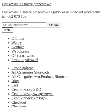
Przejdź
Przejdź
Opakowania i kosze prezentowe
do
do
Opakowania, kosze prezentowe i pudełka na wino od producenta ::
nawigacji
treści
tel. 662 070 168
Szukaj:
Szukaj
Menu
O firmie
Wzory
Kontakt
Współpraca
Oferta na wino
Próbki opakowań
Strona główna
All Categories Shortcode
All Categories w/o Products Shortcode
Blog
Cart
Cennik koszy EKO
Cennik koszy świątecznych
Cennik pudełek z logo
Checkout
Checkout