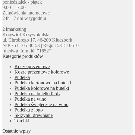
poniedziałek - piątek
9.00 - 17.00
Zamówienia internetowe
24h - 7 dni w tygodniu
24marketing
Krzysztof Krzywokulski
ul. Chrobrego 17, 46-200 Kluczbork
NIP 751-105-30-53 | Regon 531510610
[mc4wp_form id="1652"]
Kategorie produktów
Kosze prezentowe
Kosze prezentowe kolorowe
Pudełka
Pudełka kartonowe na butelki
Pudełka kolorowe na butelki
Pudełka na butelki 0.5L
Pudełka na wino
Pudełka świąteczne na wino
Pudełka z logo
Skrzynki drewniane
Torebki
Ostatnie wpisy