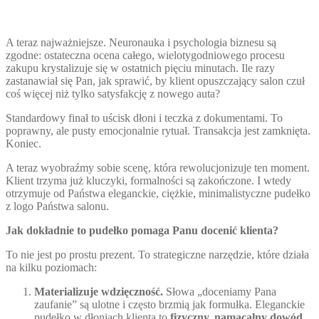
A teraz najważniejsze. Neuronauka i psychologia biznesu są
zgodne: ostateczna ocena całego, wielotygodniowego procesu
zakupu krystalizuje się w ostatnich pięciu minutach. Ile razy
zastanawiał się Pan, jak sprawić, by klient opuszczający salon czuł
coś więcej niż tylko satysfakcję z nowego auta?
Standardowy finał to uścisk dłoni i teczka z dokumentami. To
poprawny, ale pusty emocjonalnie rytuał. Transakcja jest zamknięta.
Koniec.
A teraz wyobraźmy sobie scenę, która rewolucjonizuje ten moment.
Klient trzyma już kluczyki, formalności są zakończone. I wtedy
otrzymuje od Państwa eleganckie, ciężkie, minimalistyczne pudełko
z logo Państwa salonu.
Jak dokładnie to pudełko pomaga Panu docenić klienta?
To nie jest po prostu prezent. To strategiczne narzędzie, które działa
na kilku poziomach:
Materializuje wdzięczność.
Słowa „doceniamy Pana
zaufanie” są ulotne i często brzmią jak formułka. Eleganckie
pudełko w dłoniach klienta to
fizyczny, namacalny dowód