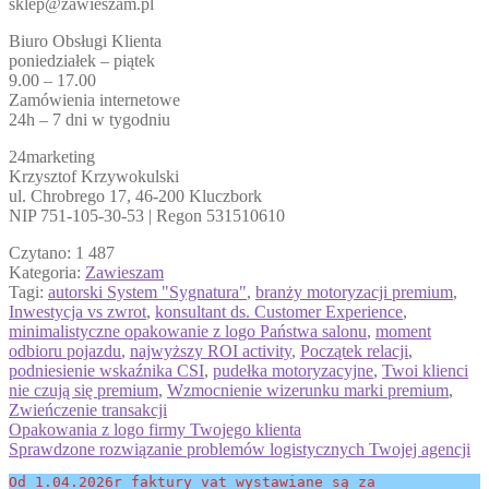
sklep@zawieszam.pl
Biuro Obsługi Klienta
poniedziałek – piątek
9.00 – 17.00
Zamówienia internetowe
24h – 7 dni w tygodniu
24marketing
Krzysztof Krzywokulski
ul. Chrobrego 17, 46-200 Kluczbork
NIP 751-105-30-53 | Regon 531510610
Czytano:
1 487
Kategoria:
Zawieszam
Tagi:
autorski System "Sygnatura"
,
branży motoryzacji premium
,
Inwestycja vs zwrot
,
konsultant ds. Customer Experience
,
minimalistyczne opakowanie z logo Państwa salonu
,
moment
odbioru pojazdu
,
najwyższy ROI activity
,
Początek relacji
,
podniesienie wskaźnika CSI
,
pudełka motoryzacyjne
,
Twoi klienci
nie czują się premium
,
Wzmocnienie wizerunku marki premium
,
Zwieńczenie transakcji
Nawigacja
Poprzedni
Opakowania z logo firmy Twojego klienta
wpis:
Następny
Sprawdzone rozwiązanie problemów logistycznych Twojej agencji
wpisu
wpis:
Od 1.04.2026r faktury vat wystawiane są za 