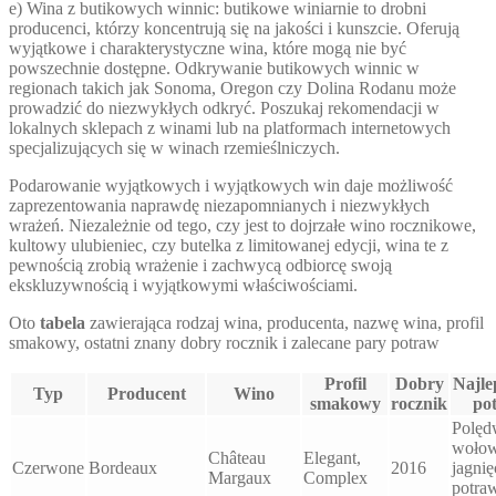
e) Wina z butikowych winnic: butikowe winiarnie to drobni
producenci, którzy koncentrują się na jakości i kunszcie. Oferują
wyjątkowe i charakterystyczne wina, które mogą nie być
powszechnie dostępne. Odkrywanie butikowych winnic w
regionach takich jak Sonoma, Oregon czy Dolina Rodanu może
prowadzić do niezwykłych odkryć. Poszukaj rekomendacji w
lokalnych sklepach z winami lub na platformach internetowych
specjalizujących się w winach rzemieślniczych.
Podarowanie wyjątkowych i wyjątkowych win daje możliwość
zaprezentowania naprawdę niezapomnianych i niezwykłych
wrażeń. Niezależnie od tego, czy jest to dojrzałe wino rocznikowe,
kultowy ulubieniec, czy butelka z limitowanej edycji, wina te z
pewnością zrobią wrażenie i zachwycą odbiorcę swoją
ekskluzywnością i wyjątkowymi właściwościami.
Oto
tabela
zawierająca rodzaj wina, producenta, nazwę wina, profil
smakowy, ostatni znany dobry rocznik i zalecane pary potraw
Profil
Dobry
Najle
Typ
Producent
Wino
smakowy
rocznik
po
Polęd
wołow
Château
Elegant,
Czerwone
Bordeaux
2016
jagnię
Margaux
Complex
potra