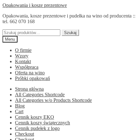
Przejdź
Przejdź
Opakowania i kosze prezentowe
do
do
Opakowania, kosze prezentowe i pudełka na wino od producenta ::
nawigacji
treści
tel. 662 070 168
Szukaj:
Szukaj
Menu
O firmie
Wzory
Kontakt
Współpraca
Oferta na wino
Próbki opakowań
Strona główna
All Categories Shortcode
All Categories w/o Products Shortcode
Blog
Cart
Cennik koszy EKO
Cennik koszy świątecznych
Cennik pudełek z logo
Checkout
Checkout