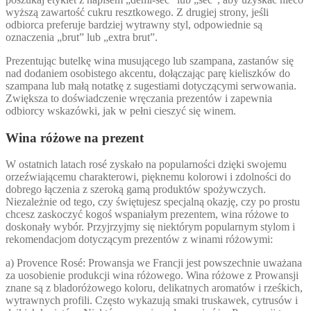
wyższą zawartość cukru resztkowego. Z drugiej strony, jeśli
odbiorca preferuje bardziej wytrawny styl, odpowiednie są
oznaczenia „brut” lub „extra brut”.
Prezentując butelkę wina musującego lub szampana, zastanów się
nad dodaniem osobistego akcentu, dołączając parę kieliszków do
szampana lub małą notatkę z sugestiami dotyczącymi serwowania.
Zwiększa to doświadczenie wręczania prezentów i zapewnia
odbiorcy wskazówki, jak w pełni cieszyć się winem.
Wina różowe na prezent
W ostatnich latach rosé zyskało na popularności dzięki swojemu
orzeźwiającemu charakterowi, pięknemu kolorowi i zdolności do
dobrego łączenia z szeroką gamą produktów spożywczych.
Niezależnie od tego, czy świętujesz specjalną okazję, czy po prostu
chcesz zaskoczyć kogoś wspaniałym prezentem, wina różowe to
doskonały wybór. Przyjrzyjmy się niektórym popularnym stylom i
rekomendacjom dotyczącym prezentów z winami różowymi:
a) Provence Rosé: Prowansja we Francji jest powszechnie uważana
za uosobienie produkcji wina różowego. Wina różowe z Prowansji
znane są z bladoróżowego koloru, delikatnych aromatów i rześkich,
wytrawnych profili. Często wykazują smaki truskawek, cytrusów i