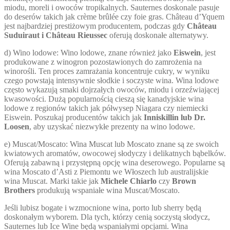
miodu, moreli i owoców tropikalnych. Sauternes doskonale pasuje
do deserów takich jak crème brûlée czy foie gras. Château d’Yquem
jest najbardziej prestiżowym producentem, podczas gdy
Château
Suduiraut i Château Rieussec
oferują doskonałe alternatywy.
d) Wino lodowe: Wino lodowe, znane również jako
Eiswein
, jest
produkowane z winogron pozostawionych do zamrożenia na
winorośli. Ten proces zamrażania koncentruje cukry, w wyniku
czego powstają intensywnie słodkie i soczyste wina. Wina lodowe
często wykazują smaki dojrzałych owoców, miodu i orzeźwiającej
kwasowości. Dużą popularnością cieszą się kanadyjskie wina
lodowe z regionów takich jak półwysep Niagara czy niemiecki
Eiswein. Poszukaj producentów takich jak
Inniskillin lub Dr.
Loosen
, aby uzyskać niezwykłe prezenty na wino lodowe.
e) Muscat/Moscato: Wina Muscat lub Moscato znane są ze swoich
kwiatowych aromatów, owocowej słodyczy i delikatnych bąbelków.
Oferują zabawną i przystępną opcję wina deserowego. Popularne są
wina Moscato d’Asti z Piemontu we Włoszech lub australijskie
wina Muscat. Marki takie jak
Michele Chiarlo
czy
Brown
Brothers
produkują wspaniałe wina Muscat/Moscato.
Jeśli lubisz bogate i wzmocnione wina, porto lub sherry będą
doskonałym wyborem. Dla tych, którzy cenią soczystą słodycz,
Sauternes lub Ice Wine będą wspaniałymi opcjami. Wina