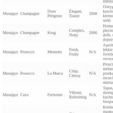
imbir
Ostryg
Dom
Elegant,
kawio
Musujące
Champagne
2008
Pérignon
Toasty
krem
serki
Homar
Complex,
piecz
Musujące
Champagne
Krug
2006
Nutty
drób, 
dojrz
Aperit
Fresh,
lekkie
Musujące
Prosecco
Mionetto
N/A
Fruity
śwież
owoc
Prosci
melon
Crisp,
Musujące
Prosecco
La Marca
N/A
przeką
Citrusy
owoc
morza
Tapas
Vibrant,
skorup
Musujące
Cava
Freixenet
N/A
Refreshing
kuchn
hiszp
Krem
risotto