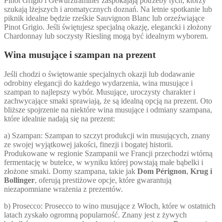
Pinot Grigio i Gewürztraminer zaspokajają potrzeby tych, którzy
szukają lżejszych i aromatycznych doznań. Na letnie spotkanie lub
piknik idealne będzie rześkie Sauvignon Blanc lub orzeźwiające
Pinot Grigio. Jeśli świętujesz specjalną okazję, elegancki i złożony
Chardonnay lub soczysty Riesling mogą być idealnym wyborem.
Wina musujące i szampan na prezent
Jeśli chodzi o świętowanie specjalnych okazji lub dodawanie
odrobiny elegancji do każdego wydarzenia, wina musujące i
szampan to najlepszy wybór. Musujące, uroczysty charakter i
zachwycające smaki sprawiają, że są idealną opcją na prezent. Oto
bliższe spojrzenie na niektóre wina musujące i odmiany szampana,
które idealnie nadają się na prezent:
a) Szampan: Szampan to szczyt produkcji win musujących, znany
ze swojej wyjątkowej jakości, finezji i bogatej historii.
Produkowane w regionie Szampanii we Francji przechodzi wtórną
fermentację w butelce, w wyniku której powstają małe bąbelki i
złożone smaki. Domy szampana, takie jak
Dom Pérignon
,
Krug i
Bollinger
, oferują prestiżowe opcje, które gwarantują
niezapomniane wrażenia z prezentów.
b) Prosecco: Prosecco to wino musujące z Włoch, które w ostatnich
latach zyskało ogromną popularność. Znany jest z żywych