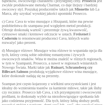
bąbelków, owocowego charakteru i przystępnej ceny.
Prosecco
jest
zwykle produkowane metodą Charmat, co daje lżejszy i bardziej
owocowy styl. Poszukaj producentów takich jak
Mionetto
lub La
Marca, aby uzyskać wysokiej jakości upominki Prosecco.
c) Cava: Cava to wino musujące z Hiszpanii, które ma pewne
podobieństwa do szampana pod względem metod produkcji.
Oferuje doskonałą wartość i prezentuje żywą kwasowość,
cytrusowe smaki i kremowe odczucie w ustach.
Freixenet i
Codorníu
to renomowani producenci Cava, których warto
rozważyć jako prezent.
d) Musujące różowe: Musujące wina różowe to wspaniała opcja dla
tych, którzy cenią sobie odrobinę romantyzmu i żywych
owocowych smaków. Wina te można znaleźć w różnych regionach,
w tym w Szampanii, Prosecco, a nawet w regionach winiarskich
Nowego Świata. Marki takie jak
Ruinart, Schramsberg czy
Billecart-Salmon
produkują wyjątkowe różowe wina musujące,
które doskonale nadają się na prezenty.
Szampan jest często kojarzony z wielkimi uroczystościami i jest
idealny do wzniesienia toastów za kamienie milowe, takie jak śluby
czy rocznice. Prosecco lub Cava, z ich przystępnymi i owocowymi
profilami, to doskonały wybór na niezobowiązujące spotkania lub
jako codzienna przyjemność. Dla tych, którzy lubią słodszy profil,
poszukaj etykiet z napisem „demi-sec” lub „sec”, aby uzyskać nieco