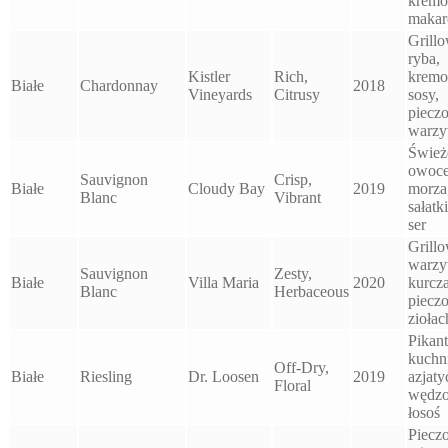
krem
makar
Grill
ryba,
Kistler
Rich,
krem
Białe
Chardonnay
2018
Vineyards
Citrusy
sosy,
piecz
warz
Śwież
owoc
Sauvignon
Crisp,
Białe
Cloudy Bay
2019
morza
Blanc
Vibrant
sałatk
ser
Grill
warzy
Sauvignon
Zesty,
Białe
Villa Maria
2020
kurcz
Blanc
Herbaceous
piecz
ziołac
Pikan
kuchn
Off-Dry,
Białe
Riesling
Dr. Loosen
2019
azjaty
Floral
wędz
łosoś
Piecz