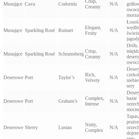
Crisp,
Musujące
Cava
Codorníu
N/A
grill
Creamy
owoc
morza,
Łosoś
Elegant,
wędli
Musujące
Sparkling Rosé
Ruinart
N/A
Fruity
śwież
jagod
Drób,
Crisp,
miękk
Musujące
Sparkling Rosé
Schramsberg
N/A
Creamy
deser
owoc
Deser
Rich,
czeko
Deserowe
Port
Taylor’s
N/A
Velvety
niebie
sery
Deser
Complex,
bazie
Deserowe
Port
Graham’s
N/A
Intense
orzec
mocne
Tapas
prażo
Nutty,
Deserowe
Sherry
Lustau
N/A
orzech
Complex
dojrz
sery