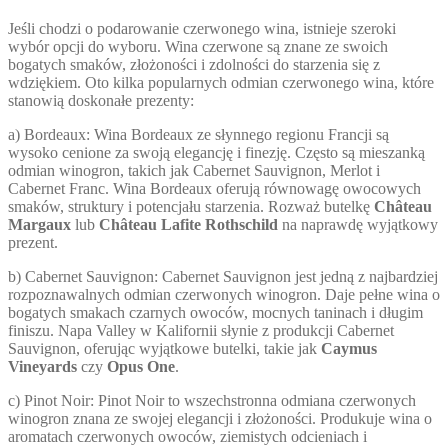
Jeśli chodzi o podarowanie czerwonego wina, istnieje szeroki
wybór opcji do wyboru. Wina czerwone są znane ze swoich
bogatych smaków, złożoności i zdolności do starzenia się z
wdziękiem. Oto kilka popularnych odmian czerwonego wina, które
stanowią doskonałe prezenty:
a) Bordeaux: Wina Bordeaux ze słynnego regionu Francji są
wysoko cenione za swoją elegancję i finezję. Często są mieszanką
odmian winogron, takich jak Cabernet Sauvignon, Merlot i
Cabernet Franc. Wina Bordeaux oferują równowagę owocowych
smaków, struktury i potencjału starzenia. Rozważ butelkę
Château
Margaux
lub
Château Lafite Rothschild
na naprawdę wyjątkowy
prezent.
b) Cabernet Sauvignon: Cabernet Sauvignon jest jedną z najbardziej
rozpoznawalnych odmian czerwonych winogron. Daje pełne wina o
bogatych smakach czarnych owoców, mocnych taninach i długim
finiszu. Napa Valley w Kalifornii słynie z produkcji Cabernet
Sauvignon, oferując wyjątkowe butelki, takie jak
Caymus
Vineyards
czy
Opus One
.
c) Pinot Noir: Pinot Noir to wszechstronna odmiana czerwonych
winogron znana ze swojej elegancji i złożoności. Produkuje wina o
aromatach czerwonych owoców, ziemistych odcieniach i