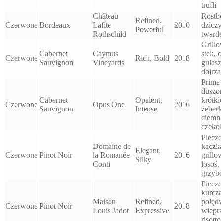
trufli
Château
Rostbe
Refined,
Czerwone
Bordeaux
Lafite
2010
dzicz
Powerful
Rothschild
twarde
Grill
Cabernet
Caymus
stek, 
Czerwone
Rich, Bold
2018
Sauvignon
Vineyards
gulasz
dojrza
Prime 
duszo
Cabernet
Opulent,
krótki
Czerwone
Opus One
2016
Sauvignon
Intense
żeberk
ciemn
czeko
Piecz
Domaine de
kaczk
Elegant,
Czerwone
Pinot Noir
la Romanée-
2016
grill
Silky
Conti
łosoś,
grzyb
Piecz
kurcz
Maison
Refined,
polęd
Czerwone
Pinot Noir
2018
Louis Jadot
Expressive
wiepr
risotto