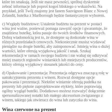
które im smakują. Jeśli nie masz pewności, spróbuj dyskretnie
zebrać informacje lub poproś kogoś bliskiego o wskazówki. Na
przykład, jeśli Twój znajomy jest fanem Sauvignon Blanc z Nowej
Zelandii, butelka z Marlborough będzie fantastycznym wyborem.
c) Względy budżetowe: Ustalenie budżetu na prezent w postaci
wina jest ważne, ponieważ pomaga zawęzić opcje i gwarantuje, że
znajdziesz butelkę, która pasuje do twoich środków finansowych.
Dobrą wiadomością jest to, że dostępne są doskonałe wina w
różnych przedziałach cenowych. Niekoniecznie musisz wydawać
pieniądze na drogie butelki, aby zaimponować. Istnieją wina o dużej
wartości, które oferują wyjątkową jakość i smak. Szukaj
rekomendacji w ramach swojego budżetu i nie wahaj się odkrywać
mniej znanych regionów winiarskich lub mniejszych producentów,
którzy oferują wyjątkowy stosunek jakości do ceny.
d) Opakowanie i prezentacja: Prezentacja odgrywa znaczącą rolę w
uatrakcyjnieniu prezentu z winem. Rozważ dostępne opcje
pakowania i prezentacji. Niektóre winiarnie oferują pudełka na
prezenty lub pięknie zaprojektowane etykiety, które poprawiają
ogólny wygląd butelki. Dodatkowo możesz rozważyć dołączenie
spersonalizowanej notatki lub małego akcesorium związanego z
winem, takiego jak otwieracz do wina lub zatyczka do wina.
Wina czerwone na prezent