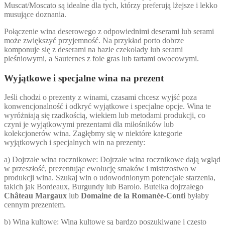
Muscat/Moscato są idealne dla tych, którzy preferują lżejsze i lekko
musujące doznania.
Połączenie wina deserowego z odpowiednimi deserami lub serami
może zwiększyć przyjemność. Na przykład porto dobrze
komponuje się z deserami na bazie czekolady lub serami
pleśniowymi, a Sauternes z foie gras lub tartami owocowymi.
Wyjątkowe i specjalne wina na prezent
Jeśli chodzi o prezenty z winami, czasami chcesz wyjść poza
konwencjonalność i odkryć wyjątkowe i specjalne opcje. Wina te
wyróżniają się rzadkością, wiekiem lub metodami produkcji, co
czyni je wyjątkowymi prezentami dla miłośników lub
kolekcjonerów wina. Zagłębmy się w niektóre kategorie
wyjątkowych i specjalnych win na prezenty:
a) Dojrzałe wina rocznikowe: Dojrzałe wina rocznikowe dają wgląd
w przeszłość, prezentując ewolucję smaków i mistrzostwo w
produkcji wina. Szukaj win o udowodnionym potencjale starzenia,
takich jak Bordeaux, Burgundy lub Barolo. Butelka dojrzałego
Château Margaux
lub
Domaine de la Romanée-Conti
byłaby
cennym prezentem.
b) Wina kultowe: Wina kultowe są bardzo poszukiwane i często