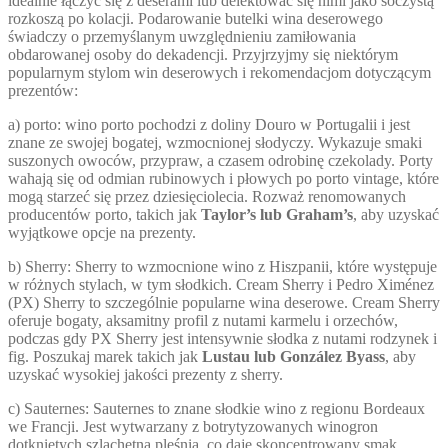
idealnie łączyć się z deserami lub delektować się nimi jako soczystą
rozkoszą po kolacji. Podarowanie butelki wina deserowego
świadczy o przemyślanym uwzględnieniu zamiłowania
obdarowanej osoby do dekadencji. Przyjrzyjmy się niektórym
popularnym stylom win deserowych i rekomendacjom dotyczącym
prezentów:
a) porto: wino porto pochodzi z doliny Douro w Portugalii i jest
znane ze swojej bogatej, wzmocnionej słodyczy. Wykazuje smaki
suszonych owoców, przypraw, a czasem odrobinę czekolady. Porty
wahają się od odmian rubinowych i płowych po porto vintage, które
mogą starzeć się przez dziesięciolecia. Rozważ renomowanych
producentów porto, takich jak
Taylor’s lub Graham’s
, aby uzyskać
wyjątkowe opcje na prezenty.
b) Sherry: Sherry to wzmocnione wino z Hiszpanii, które występuje
w różnych stylach, w tym słodkich. Cream Sherry i Pedro Ximénez
(PX) Sherry to szczególnie popularne wina deserowe. Cream Sherry
oferuje bogaty, aksamitny profil z nutami karmelu i orzechów,
podczas gdy PX Sherry jest intensywnie słodka z nutami rodzynek i
fig. Poszukaj marek takich jak
Lustau lub González Byass
, aby
uzyskać wysokiej jakości prezenty z sherry.
c) Sauternes: Sauternes to znane słodkie wino z regionu Bordeaux
we Francji. Jest wytwarzany z botrytyzowanych winogron
dotkniętych szlachetną pleśnią, co daje skoncentrowany smak