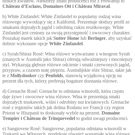
dzikich kwiatów. Niektórzy znani producenci róż z Prowansji to
Château d’Esclans, Domaines Ott i Château Miraval
.
b) White Zinfandel: White Zinfandel to popularny rodzaj wina
różowego wywodzący się z Kalifornii. Prezentuje słodszy profil ze
smakami dojrzałych jagód i odrobiną cukru resztkowego. White
Zinfandel jest ceniony za swoją przystępność i owocowy charakter.
Poszukaj marek takich jak
Sutter Home
lub
Beringer
, aby uzyskać
dobrze wykonane opcje
White Zinfandel
.
c) Syrah/Shiraz Rosé: Wina różowe wytwarzane z winogron Syrah
(znanych w Australii jako Shiraz) oferują odważniejszy i mocniejszy
styl. Wykazują głębsze różowe odcienie i smaki czerwonych jagód,
przypraw, a czasem nutę pieprzu. Australijskie róże Shiraz, takie jak
te z
Mollydooker
czy
Penfolds
, stanowią wyjątkową opcję na
prezent dla tych, którzy preferują bogatsze doznania różowe.
d) Grenache Rosé: Grenache to odmiana winorośli, która często
daje żywe i owocowe wina różowe. Wina te prezentują smaki
dojrzałych truskawek, wiśni i odrobiny nut kwiatowych. Grenache
rosé z regionów takich jak dolina Rodanu we Francji czy region
Priorat w Hiszpanii to doskonały wybór na prezent.
Domaine
Tempier i Château de Trinquevedel
to godni uwagi producenci.
e) Sangiovese Rosé: Sangiovese, popularna odmiana winorośli w
Toskanii we Włoszech, produkuje również wspaniałe wina różowe.