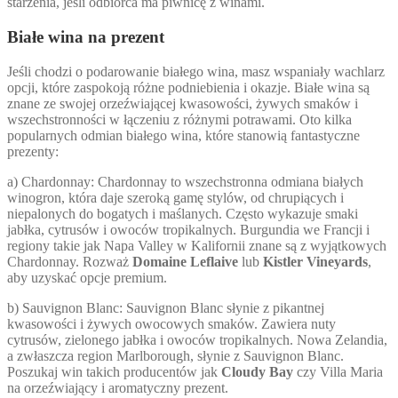
starzenia, jeśli odbiorca ma piwnicę z winami.
Białe wina na prezent
Jeśli chodzi o podarowanie białego wina, masz wspaniały wachlarz
opcji, które zaspokoją różne podniebienia i okazje. Białe wina są
znane ze swojej orzeźwiającej kwasowości, żywych smaków i
wszechstronności w łączeniu z różnymi potrawami. Oto kilka
popularnych odmian białego wina, które stanowią fantastyczne
prezenty:
a) Chardonnay: Chardonnay to wszechstronna odmiana białych
winogron, która daje szeroką gamę stylów, od chrupiących i
niepalonych do bogatych i maślanych. Często wykazuje smaki
jabłka, cytrusów i owoców tropikalnych. Burgundia we Francji i
regiony takie jak Napa Valley w Kalifornii znane są z wyjątkowych
Chardonnay. Rozważ
Domaine Leflaive
lub
Kistler Vineyards
,
aby uzyskać opcje premium.
b) Sauvignon Blanc: Sauvignon Blanc słynie z pikantnej
kwasowości i żywych owocowych smaków. Zawiera nuty
cytrusów, zielonego jabłka i owoców tropikalnych. Nowa Zelandia,
a zwłaszcza region Marlborough, słynie z Sauvignon Blanc.
Poszukaj win takich producentów jak
Cloudy Bay
czy Villa Maria
na orzeźwiający i aromatyczny prezent.