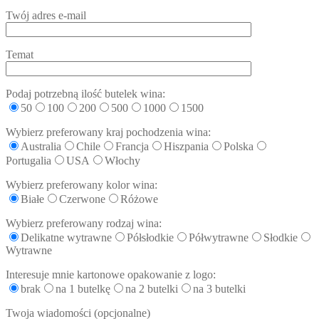
Twój adres e-mail
Temat
Podaj potrzebną ilość butelek wina:
50
100
200
500
1000
1500
Wybierz preferowany kraj pochodzenia wina:
Australia
Chile
Francja
Hiszpania
Polska
Portugalia
USA
Włochy
Wybierz preferowany kolor wina:
Białe
Czerwone
Różowe
Wybierz preferowany rodzaj wina:
Delikatne wytrawne
Półsłodkie
Półwytrawne
Słodkie
Wytrawne
Interesuje mnie kartonowe opakowanie z logo:
brak
na 1 butelkę
na 2 butelki
na 3 butelki
Twoja wiadomości (opcjonalne)