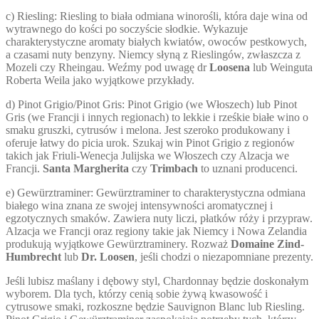
c) Riesling: Riesling to biała odmiana winorośli, która daje wina od
wytrawnego do kości po soczyście słodkie. Wykazuje
charakterystyczne aromaty białych kwiatów, owoców pestkowych,
a czasami nuty benzyny. Niemcy słyną z Rieslingów, zwłaszcza z
Mozeli czy Rheingau. Weźmy pod uwagę dr
Loosena
lub Weinguta
Roberta Weila jako wyjątkowe przykłady.
d) Pinot Grigio/Pinot Gris: Pinot Grigio (we Włoszech) lub Pinot
Gris (we Francji i innych regionach) to lekkie i rześkie białe wino o
smaku gruszki, cytrusów i melona. Jest szeroko produkowany i
oferuje łatwy do picia urok. Szukaj win Pinot Grigio z regionów
takich jak Friuli-Wenecja Julijska we Włoszech czy Alzacja we
Francji.
Santa Margherita
czy
Trimbach
to uznani producenci.
e) Gewürztraminer: Gewürztraminer to charakterystyczna odmiana
białego wina znana ze swojej intensywności aromatycznej i
egzotycznych smaków. Zawiera nuty liczi, płatków róży i przypraw.
Alzacja we Francji oraz regiony takie jak Niemcy i Nowa Zelandia
produkują wyjątkowe Gewürztraminery. Rozważ
Domaine Zind-
Humbrecht
lub
Dr. Loosen
, jeśli chodzi o niezapomniane prezenty.
Jeśli lubisz maślany i dębowy styl, Chardonnay będzie doskonałym
wyborem. Dla tych, którzy cenią sobie żywą kwasowość i
cytrusowe smaki, rozkoszne będzie Sauvignon Blanc lub Riesling.