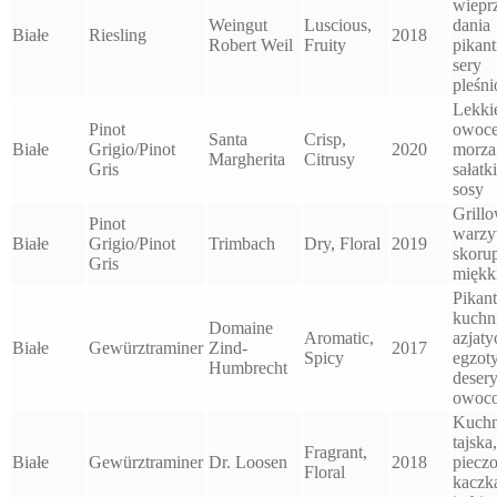
wiepr
Weingut
Luscious,
dania
Białe
Riesling
2018
Robert Weil
Fruity
pikant
sery
pleśn
Lekki
Pinot
owoc
Santa
Crisp,
Białe
Grigio/Pinot
2020
morza
Margherita
Citrusy
Gris
sałatki
sosy
Grill
Pinot
warzy
Białe
Grigio/Pinot
Trimbach
Dry, Floral
2019
skorup
Gris
miękki
Pikan
kuchn
Domaine
Aromatic,
azjaty
Białe
Gewürztraminer
Zind-
2017
Spicy
egzot
Humbrecht
deser
owoc
Kuchn
tajska,
Fragrant,
Białe
Gewürztraminer
Dr. Loosen
2018
piecz
Floral
kaczka