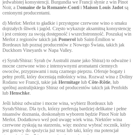
jedwabistej konsystencji. Burgundia we Francji słynie z win Pinot
Noir, a D
omaine de la Romanée-Conti
i
Maison Louis Jadot
są
cenionymi producentami.
d) Merlot: Merlot to gładkie i przystępne czerwone wino o smaku
dojrzałych śliwek i jagód. Często wykazuje aksamitną konsystencję
i jest ceniony za swoją dostępność i wszechstronność. Poszukaj win
Merlot z regionów takich jak
Pomerol
lub Saint-Émilion w
Bordeaux lub poznaj producentów z Nowego Świata, takich jak
Duckhorn Vineyards w Napa Valley.
e) Syrah/Shiraz: Syrah (w Australii znane jako Shiraz) to odważne i
mocne czerwone wino z intensywnymi aromatami ciemnych
owoców, przyprawami i nutą czarnego pieprzu. Oferuje bogaty i
pełny profil, który doceniają miłośnicy wina. Rozważ wina z Doliny
Rodanu we Francji, takie jak
Hermitage
lub
Côte-Rôtie
, lub
spróbuj australijskiego Shiraz od producentów takich jak Penfolds
lub
Henschke
.
Jeśli lubisz odważne i mocne wina, wybierz Bordeaux lub
Syrah/Shiraz. Dla tych, którzy preferują bardziej delikatne i pełne
niuansów doznania, doskonałym wyborem będzie Pinot Noir lub
Merlot. Dodatkowo weź pod uwagę wiek wina. Niektóre wina
czerwone zyskują na starzeniu, więc możesz wybrać rocznik, który
jest gotowy do spożycia już teraz lub taki, który ma potencjał