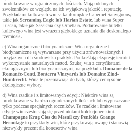
produkowane w ograniczonych ilościach. Mają oddanych
zwolenników ze względu na ich wyjątkową jakość i reputację.
Przykładami kultowych win są kalifornijskie Cabernet Sauvignons,
takie jak
Screaming Eagle lub Harlan Estate
, lub wina Super
Tuscan, takie jak Sassicaia czy Ornellaia. Podarowanie butelki
kultowego wina jest wyrazem głębokiego uznania dla doskonałego
rzemiosła.
c) Wina organiczne i biodynamiczne: Wina organiczne i
biodynamiczne są wytwarzane przy użyciu zrównoważonych i
przyjaznych dla środowiska praktyk. Podkreślają ekspresję terroir i
wykorzystanie naturalnych metod. Szukaj win z certyfikatami
ekologicznymi lub biodynamicznymi, na przykład z
Domaine de la
Romanée-Conti, Bonterra Vineyards lub Domaine Zind-
Humbrecht
. Wina te przemawiają do tych, którzy cenią sobie
ekologiczne wybory.
d) Wina rzadkie i z limitowanych edycji: Niektóre wina są
produkowane w bardzo ograniczonych ilościach lub wypuszczane
tylko podczas specjalnych roczników. Te rzadkie i limitowane
edycje win często stają się przedmiotami kolekcjonerskimi.
Champagne Krug Clos du Mesnil czy Penfolds Grange
Hermitag
e to przykłady win, które przykuwają uwagę i stanowią
niezwykły prezent dla koneserów wina.