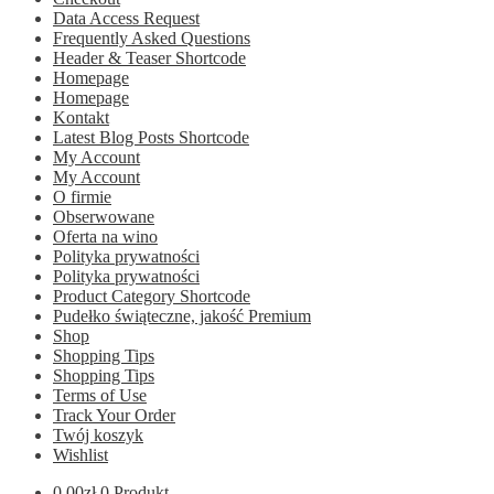
Data Access Request
Frequently Asked Questions
Header & Teaser Shortcode
Homepage
Homepage
Kontakt
Latest Blog Posts Shortcode
My Account
My Account
O firmie
Obserwowane
Oferta na wino
Polityka prywatności
Polityka prywatności
Product Category Shortcode
Pudełko świąteczne, jakość Premium
Shop
Shopping Tips
Shopping Tips
Terms of Use
Track Your Order
Twój koszyk
Wishlist
0.00
zł
0 Produkt