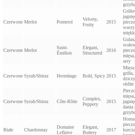
grzyb
Grill
jagnię
Velvety,
Czerwone
Merlot
Pomerol
2015
piecz
Fruity
warzy
miękki
Gulas
wołow
Saint-
Elegant,
Czerwone
Merlot
2016
piecz
Émilion
Structured
mięsa
sery
Mięsa
grilla,
Czerwone
Syrah/Shiraz
Hermitage
Bold, Spicy
2015
dzicz
obfite
Piecz
mięsa,
Complex,
Czerwone
Syrah/Shiraz
Côte-Rôtie
2015
jagnię
Peppery
dania 
grzyb
Homar
piecz
Domaine
Elegant,
Białe
Chardonnay
2017
kurcz
Leflaive
Buttery