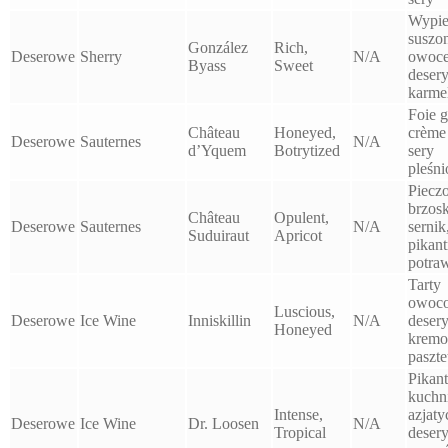
Wypie
suszo
González
Rich,
Deserowe
Sherry
N/A
owoce
Byass
Sweet
deser
karme
Foie g
Château
Honeyed,
crème 
Deserowe
Sauternes
N/A
d’Yquem
Botrytized
sery
pleśn
Piecz
brzos
Château
Opulent,
Deserowe
Sauternes
N/A
sernik
Suduiraut
Apricot
pikan
potra
Tarty
owoc
Luscious,
Deserowe
Ice Wine
Inniskillin
N/A
deser
Honeyed
kremo
paszte
Pikan
kuchn
Intense,
azjaty
Deserowe
Ice Wine
Dr. Loosen
N/A
Tropical
desery