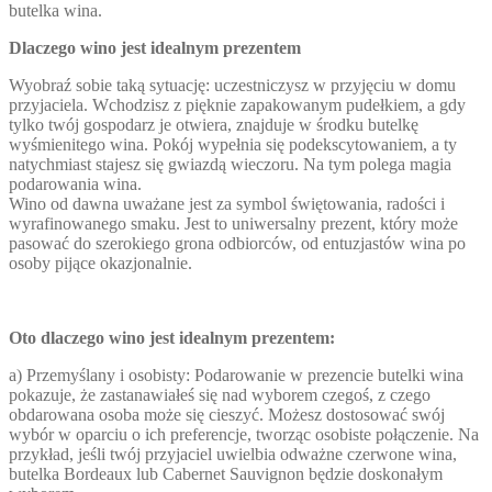
butelka wina.
Dlaczego wino jest idealnym prezentem
Wyobraź sobie taką sytuację: uczestniczysz w przyjęciu w domu
przyjaciela. Wchodzisz z pięknie zapakowanym pudełkiem, a gdy
tylko twój gospodarz je otwiera, znajduje w środku butelkę
wyśmienitego wina. Pokój wypełnia się podekscytowaniem, a ty
natychmiast stajesz się gwiazdą wieczoru. Na tym polega magia
podarowania wina.
Wino od dawna uważane jest za symbol świętowania, radości i
wyrafinowanego smaku. Jest to uniwersalny prezent, który może
pasować do szerokiego grona odbiorców, od entuzjastów wina po
osoby pijące okazjonalnie.
Oto dlaczego wino jest idealnym prezentem:
a) Przemyślany i osobisty: Podarowanie w prezencie butelki wina
pokazuje, że zastanawiałeś się nad wyborem czegoś, z czego
obdarowana osoba może się cieszyć. Możesz dostosować swój
wybór w oparciu o ich preferencje, tworząc osobiste połączenie. Na
przykład, jeśli twój przyjaciel uwielbia odważne czerwone wina,
butelka Bordeaux lub Cabernet Sauvignon będzie doskonałym