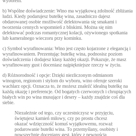
wyborem.
b) Wspólne doświadczenie: Wino ma wyjątkową zdolność zbliżania
ludzi. Kiedy podarujesz butelkę wina, zasadniczo dajesz
obdarowanej osobie możliwość delektowania się smakami i
tworzenia cennych wspomnień z bliskimi. Można się nim
delektować podczas romantycznej kolacji, ożywionego spotkania
lub kameralnego wieczoru przy kominku.
c) Symbol wyrafinowania: Wino jest często kojarzone z elegancją i
wyrafinowaniem. Prezentując butelkę wina, podnosisz poziom
doświadczenia i dodajesz klasy każdej okazji. Pokazuje, że masz
wyrafinowany gust i doceniasz najpiękniejsze rzeczy w życiu.
d) Różnorodność i opcje: Dzięki niezliczonym odmianom
winogron, regionom i stylom do wyboru, wino oferuje szeroki
wachlarz opcji. Oznacza to, że możesz znaleźć idealną butelkę na
każdą okazję i preferencje. Od bogatych czerwonych i chrupiących
białych win po wina musujące i desery – każdy znajdzie coś dla
siebie.
Niezależnie od tego, czy uczestniczysz w przyjęciu,
świętujesz kamień milowy, czy po prostu chcesz
okazać wdzięczność komuś wyjątkowemu, rozważ
podarowanie butelki wina. To przemyślany, osobisty i
powszechnie doceniany gest, który z pewnością