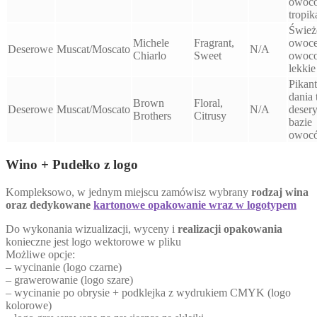
owoc
tropik
Śwież
Michele
Fragrant,
owoce,
Deserowe
Muscat/Moscato
N/A
Chiarlo
Sweet
owoc
lekkie
Pikan
dania 
Brown
Floral,
Deserowe
Muscat/Moscato
N/A
desery
Brothers
Citrusy
bazie
owoc
Wino + Pudełko z logo
Kompleksowo, w jednym miejscu zamówisz wybrany
rodzaj wina
oraz dedykowane
kartonowe opakowanie wraz w logotypem
Do wykonania wizualizacji, wyceny i
realizacji opakowania
konieczne jest logo wektorowe w pliku
Możliwe opcje:
– wycinanie (logo czarne)
– grawerowanie (logo szare)
– wycinanie po obrysie + podklejka z wydrukiem CMYK (logo
kolorowe)