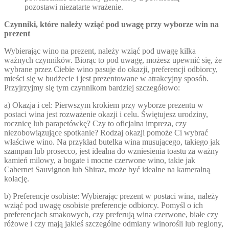
pozostawi niezatarte wrażenie.
Czynniki, które należy wziąć pod uwagę przy wyborze win na
prezent
Wybierając wino na prezent, należy wziąć pod uwagę kilka
ważnych czynników. Biorąc to pod uwagę, możesz upewnić się, że
wybrane przez Ciebie wino pasuje do okazji, preferencji odbiorcy,
mieści się w budżecie i jest prezentowane w atrakcyjny sposób.
Przyjrzyjmy się tym czynnikom bardziej szczegółowo:
a) Okazja i cel: Pierwszym krokiem przy wyborze prezentu w
postaci wina jest rozważenie okazji i celu. Świętujesz urodziny,
rocznicę lub parapetówkę? Czy to oficjalna impreza, czy
niezobowiązujące spotkanie? Rodzaj okazji pomoże Ci wybrać
właściwe wino. Na przykład butelka wina musującego, takiego jak
szampan lub prosecco, jest idealna do wzniesienia toastu za ważny
kamień milowy, a bogate i mocne czerwone wino, takie jak
Cabernet Sauvignon lub Shiraz, może być idealne na kameralną
kolację.
b) Preferencje osobiste: Wybierając prezent w postaci wina, należy
wziąć pod uwagę osobiste preferencje odbiorcy. Pomyśl o ich
preferencjach smakowych, czy preferują wina czerwone, białe czy
różowe i czy mają jakieś szczególne odmiany winorośli lub regiony,