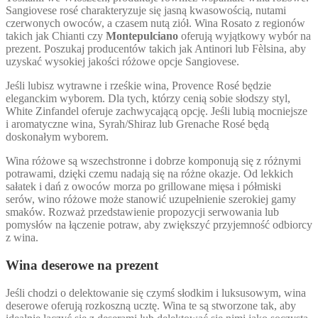
Sangiovese rosé charakteryzuje się jasną kwasowością, nutami
czerwonych owoców, a czasem nutą ziół. Wina Rosato z regionów
takich jak Chianti czy
Montepulciano
oferują wyjątkowy wybór na
prezent. Poszukaj producentów takich jak Antinori lub Fèlsina, aby
uzyskać wysokiej jakości różowe opcje Sangiovese.
Jeśli lubisz wytrawne i rześkie wina, Provence Rosé będzie
eleganckim wyborem. Dla tych, którzy cenią sobie słodszy styl,
White Zinfandel oferuje zachwycającą opcję. Jeśli lubią mocniejsze
i aromatyczne wina, Syrah/Shiraz lub Grenache Rosé będą
doskonałym wyborem.
Wina różowe są wszechstronne i dobrze komponują się z różnymi
potrawami, dzięki czemu nadają się na różne okazje. Od lekkich
sałatek i dań z owoców morza po grillowane mięsa i półmiski
serów, wino różowe może stanowić uzupełnienie szerokiej gamy
smaków. Rozważ przedstawienie propozycji serwowania lub
pomysłów na łączenie potraw, aby zwiększyć przyjemność odbiorcy
z wina.
Wina deserowe na prezent
Jeśli chodzi o delektowanie się czymś słodkim i luksusowym, wina
deserowe oferują rozkoszną ucztę. Wina te są stworzone tak, aby