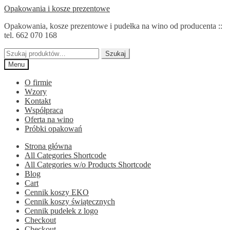
Przejdź
Przejdź
Opakowania i kosze prezentowe
do
do
Opakowania, kosze prezentowe i pudełka na wino od producenta ::
nawigacji
treści
tel. 662 070 168
Szukaj:
Szukaj
Menu
O firmie
Wzory
Kontakt
Współpraca
Oferta na wino
Próbki opakowań
Strona główna
All Categories Shortcode
All Categories w/o Products Shortcode
Blog
Cart
Cennik koszy EKO
Cennik koszy świątecznych
Cennik pudełek z logo
Checkout
Checkout