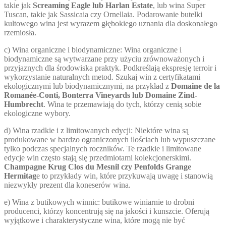
takie jak
Screaming Eagle lub Harlan Estate
, lub wina Super
Tuscan, takie jak Sassicaia czy Ornellaia. Podarowanie butelki
kultowego wina jest wyrazem głębokiego uznania dla doskonałego
rzemiosła.
c) Wina organiczne i biodynamiczne: Wina organiczne i
biodynamiczne są wytwarzane przy użyciu zrównoważonych i
przyjaznych dla środowiska praktyk. Podkreślają ekspresję terroir i
wykorzystanie naturalnych metod. Szukaj win z certyfikatami
ekologicznymi lub biodynamicznymi, na przykład z
Domaine de la
Romanée-Conti, Bonterra Vineyards lub Domaine Zind-
Humbrecht
. Wina te przemawiają do tych, którzy cenią sobie
ekologiczne wybory.
d) Wina rzadkie i z limitowanych edycji: Niektóre wina są
produkowane w bardzo ograniczonych ilościach lub wypuszczane
tylko podczas specjalnych roczników. Te rzadkie i limitowane
edycje win często stają się przedmiotami kolekcjonerskimi.
Champagne Krug Clos du Mesnil czy Penfolds Grange
Hermitag
e to przykłady win, które przykuwają uwagę i stanowią
niezwykły prezent dla koneserów wina.
e) Wina z butikowych winnic: butikowe winiarnie to drobni
producenci, którzy koncentrują się na jakości i kunszcie. Oferują
wyjątkowe i charakterystyczne wina, które mogą nie być