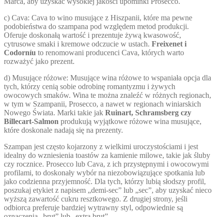
Marca, aby uzyskać wysokiej jakości upominki Prosecco.
c) Cava: Cava to wino musujące z Hiszpanii, które ma pewne
podobieństwa do szampana pod względem metod produkcji.
Oferuje doskonałą wartość i prezentuje żywą kwasowość,
cytrusowe smaki i kremowe odczucie w ustach.
Freixenet i
Codorníu
to renomowani producenci Cava, których warto
rozważyć jako prezent.
d) Musujące różowe: Musujące wina różowe to wspaniała opcja dla
tych, którzy cenią sobie odrobinę romantyzmu i żywych
owocowych smaków. Wina te można znaleźć w różnych regionach,
w tym w Szampanii, Prosecco, a nawet w regionach winiarskich
Nowego Świata. Marki takie jak
Ruinart, Schramsberg czy
Billecart-Salmon
produkują wyjątkowe różowe wina musujące,
które doskonale nadają się na prezenty.
Szampan jest często kojarzony z wielkimi uroczystościami i jest
idealny do wzniesienia toastów za kamienie milowe, takie jak śluby
czy rocznice. Prosecco lub Cava, z ich przystępnymi i owocowymi
profilami, to doskonały wybór na niezobowiązujące spotkania lub
jako codzienna przyjemność. Dla tych, którzy lubią słodszy profil,
poszukaj etykiet z napisem „demi-sec” lub „sec”, aby uzyskać nieco
wyższą zawartość cukru resztkowego. Z drugiej strony, jeśli
odbiorca preferuje bardziej wytrawny styl, odpowiednie są
oznaczenia „brut” lub „extra brut”.