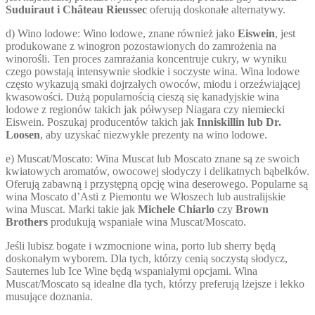
Suduiraut i Château Rieussec
oferują doskonałe alternatywy.
d) Wino lodowe: Wino lodowe, znane również jako
Eiswein
, jest
produkowane z winogron pozostawionych do zamrożenia na
winorośli. Ten proces zamrażania koncentruje cukry, w wyniku
czego powstają intensywnie słodkie i soczyste wina. Wina lodowe
często wykazują smaki dojrzałych owoców, miodu i orzeźwiającej
kwasowości. Dużą popularnością cieszą się kanadyjskie wina
lodowe z regionów takich jak półwysep Niagara czy niemiecki
Eiswein. Poszukaj producentów takich jak
Inniskillin lub Dr.
Loosen
, aby uzyskać niezwykłe prezenty na wino lodowe.
e) Muscat/Moscato: Wina Muscat lub Moscato znane są ze swoich
kwiatowych aromatów, owocowej słodyczy i delikatnych bąbelków.
Oferują zabawną i przystępną opcję wina deserowego. Popularne są
wina Moscato d’Asti z Piemontu we Włoszech lub australijskie
wina Muscat. Marki takie jak
Michele Chiarlo
czy
Brown
Brothers
produkują wspaniałe wina Muscat/Moscato.
Jeśli lubisz bogate i wzmocnione wina, porto lub sherry będą
doskonałym wyborem. Dla tych, którzy cenią soczystą słodycz,
Sauternes lub Ice Wine będą wspaniałymi opcjami. Wina
Muscat/Moscato są idealne dla tych, którzy preferują lżejsze i lekko
musujące doznania.