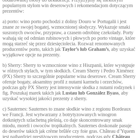
popularnym stylom win deserowych i rekomendacjom dotyczącym
prezentów:
a) porto: wino porto pochodzi z doliny Douro w Portugalii i jest
znane ze swojej bogatej, wzmocnionej słodyczy. Wykazuje smaki
suszonych owoców, przypraw, a czasem odrobinę czekolady. Porty
wahają się od odmian rubinowych i płowych po porto vintage, które
mogą starzeć się przez dziesięciolecia. Rozważ renomowanych
producentów porto, takich jak
Taylor’s lub Graham’s
, aby uzyskać
wyjątkowe opcje na prezenty.
b) Sherry: Sherry to wzmocnione wino z Hiszpanii, które występuje
w różnych stylach, w tym słodkich. Cream Sherry i Pedro Ximénez
(PX) Sherry to szczególnie popularne wina deserowe. Cream Sherry
oferuje bogaty, aksamitny profil z nutami karmelu i orzechów,
podczas gdy PX Sherry jest intensywnie słodka z nutami rodzynek i
fig. Poszukaj marek takich jak
Lustau lub González Byass
, aby
uzyskać wysokiej jakości prezenty z sherry.
c) Sauternes: Sauternes to znane słodkie wino z regionu Bordeaux
we Francji. Jest wytwarzany z botrytyzowanych winogron
dotkniętych szlachetną pleśnią, co daje skoncentrowany smak
miodu, moreli i owoców tropikalnych. Sauternes doskonale pasuje
do deserów takich jak crème brûlée czy foie gras. Château d’Yquem
jest najbardziej prestiżowym producentem, podczas gdy
Château