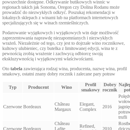
powszechnie dostępne. Odkrywanie butikowych winnic w
regionach takich jak Sonoma, Oregon czy Dolina Rodanu może
prowadzić do niezwykłych odkryć. Poszukaj rekomendacji w
lokalnych sklepach z winami lub na platformach internetowych
specjalizujących się w winach rzemieślniczych.
Podarowanie wyjątkowych i wyjątkowych win daje możliwość
zaprezentowania naprawdę niezapomnianych i niezwykłych
wrażeń. Niezależnie od tego, czy jest to dojrzałe wino rocznikowe,
kultowy ulubieniec, czy butelka z limitowanej edycji, wina te z
pewnością zrobią wrażenie i zachwycą odbiorcę swoją
ekskluzywnością i wyjątkowymi właściwościami.
Oto
tabela
zawierająca rodzaj wina, producenta, nazwę wina, profil
smakowy, ostatni znany dobry rocznik i zalecane pary potraw
Profil
Dobry
Najle
Typ
Producent
Wino
smakowy
rocznik
po
Polęd
wołow
Château
Elegant,
Czerwone
Bordeaux
2016
jagnię
Margaux
Complex
potra
trufli
Château
Rostbe
Refined,
Czerwone
Bordeaux
Lafite
2010
dzicz