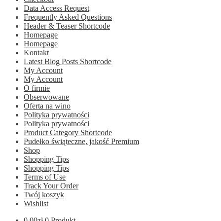
Data Access Request
Frequently Asked Questions
Header & Teaser Shortcode
Homepage
Homepage
Kontakt
Latest Blog Posts Shortcode
My Account
My Account
O firmie
Obserwowane
Oferta na wino
Polityka prywatności
Polityka prywatności
Product Category Shortcode
Pudełko świąteczne, jakość Premium
Shop
Shopping Tips
Shopping Tips
Terms of Use
Track Your Order
Twój koszyk
Wishlist
0.00
zł
0 Produkt