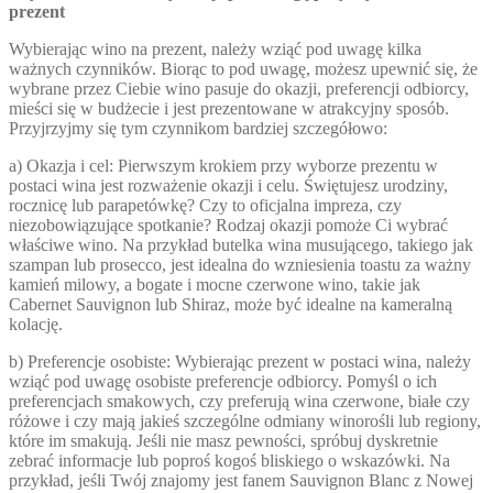
prezent
Wybierając wino na prezent, należy wziąć pod uwagę kilka
ważnych czynników. Biorąc to pod uwagę, możesz upewnić się, że
wybrane przez Ciebie wino pasuje do okazji, preferencji odbiorcy,
mieści się w budżecie i jest prezentowane w atrakcyjny sposób.
Przyjrzyjmy się tym czynnikom bardziej szczegółowo:
a) Okazja i cel: Pierwszym krokiem przy wyborze prezentu w
postaci wina jest rozważenie okazji i celu. Świętujesz urodziny,
rocznicę lub parapetówkę? Czy to oficjalna impreza, czy
niezobowiązujące spotkanie? Rodzaj okazji pomoże Ci wybrać
właściwe wino. Na przykład butelka wina musującego, takiego jak
szampan lub prosecco, jest idealna do wzniesienia toastu za ważny
kamień milowy, a bogate i mocne czerwone wino, takie jak
Cabernet Sauvignon lub Shiraz, może być idealne na kameralną
kolację.
b) Preferencje osobiste: Wybierając prezent w postaci wina, należy
wziąć pod uwagę osobiste preferencje odbiorcy. Pomyśl o ich
preferencjach smakowych, czy preferują wina czerwone, białe czy
różowe i czy mają jakieś szczególne odmiany winorośli lub regiony,
które im smakują. Jeśli nie masz pewności, spróbuj dyskretnie
zebrać informacje lub poproś kogoś bliskiego o wskazówki. Na
przykład, jeśli Twój znajomy jest fanem Sauvignon Blanc z Nowej