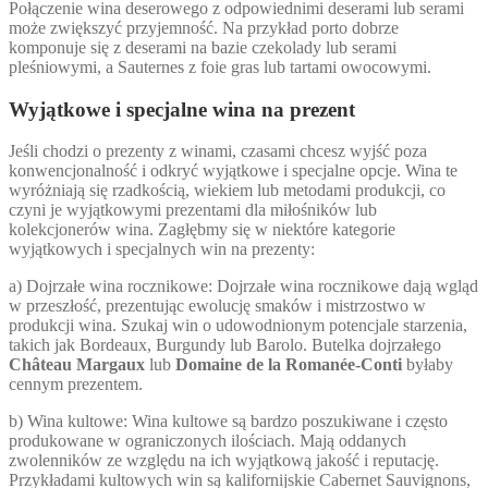
Połączenie wina deserowego z odpowiednimi deserami lub serami
może zwiększyć przyjemność. Na przykład porto dobrze
komponuje się z deserami na bazie czekolady lub serami
pleśniowymi, a Sauternes z foie gras lub tartami owocowymi.
Wyjątkowe i specjalne wina na prezent
Jeśli chodzi o prezenty z winami, czasami chcesz wyjść poza
konwencjonalność i odkryć wyjątkowe i specjalne opcje. Wina te
wyróżniają się rzadkością, wiekiem lub metodami produkcji, co
czyni je wyjątkowymi prezentami dla miłośników lub
kolekcjonerów wina. Zagłębmy się w niektóre kategorie
wyjątkowych i specjalnych win na prezenty:
a) Dojrzałe wina rocznikowe: Dojrzałe wina rocznikowe dają wgląd
w przeszłość, prezentując ewolucję smaków i mistrzostwo w
produkcji wina. Szukaj win o udowodnionym potencjale starzenia,
takich jak Bordeaux, Burgundy lub Barolo. Butelka dojrzałego
Château Margaux
lub
Domaine de la Romanée-Conti
byłaby
cennym prezentem.
b) Wina kultowe: Wina kultowe są bardzo poszukiwane i często
produkowane w ograniczonych ilościach. Mają oddanych
zwolenników ze względu na ich wyjątkową jakość i reputację.
Przykładami kultowych win są kalifornijskie Cabernet Sauvignons,