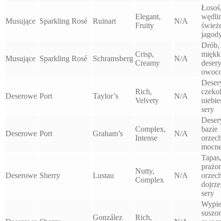
Łosoś
Elegant,
wędli
Musujące
Sparkling Rosé
Ruinart
N/A
Fruity
śwież
jagod
Drób,
Crisp,
miękk
Musujące
Sparkling Rosé
Schramsberg
N/A
Creamy
deser
owoc
Deser
Rich,
czeko
Deserowe
Port
Taylor’s
N/A
Velvety
niebie
sery
Deser
Complex,
bazie
Deserowe
Port
Graham’s
N/A
Intense
orzec
mocne
Tapas
prażo
Nutty,
Deserowe
Sherry
Lustau
N/A
orzech
Complex
dojrz
sery
Wypie
suszo
González
Rich,