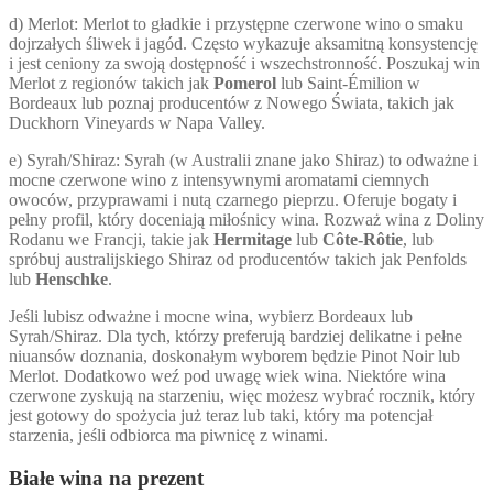
d) Merlot: Merlot to gładkie i przystępne czerwone wino o smaku
dojrzałych śliwek i jagód. Często wykazuje aksamitną konsystencję
i jest ceniony za swoją dostępność i wszechstronność. Poszukaj win
Merlot z regionów takich jak
Pomerol
lub Saint-Émilion w
Bordeaux lub poznaj producentów z Nowego Świata, takich jak
Duckhorn Vineyards w Napa Valley.
e) Syrah/Shiraz: Syrah (w Australii znane jako Shiraz) to odważne i
mocne czerwone wino z intensywnymi aromatami ciemnych
owoców, przyprawami i nutą czarnego pieprzu. Oferuje bogaty i
pełny profil, który doceniają miłośnicy wina. Rozważ wina z Doliny
Rodanu we Francji, takie jak
Hermitage
lub
Côte-Rôtie
, lub
spróbuj australijskiego Shiraz od producentów takich jak Penfolds
lub
Henschke
.
Jeśli lubisz odważne i mocne wina, wybierz Bordeaux lub
Syrah/Shiraz. Dla tych, którzy preferują bardziej delikatne i pełne
niuansów doznania, doskonałym wyborem będzie Pinot Noir lub
Merlot. Dodatkowo weź pod uwagę wiek wina. Niektóre wina
czerwone zyskują na starzeniu, więc możesz wybrać rocznik, który
jest gotowy do spożycia już teraz lub taki, który ma potencjał
starzenia, jeśli odbiorca ma piwnicę z winami.
Białe wina na prezent