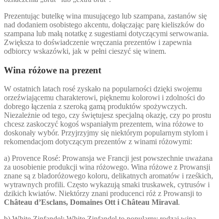
Prezentując butelkę wina musującego lub szampana, zastanów się
nad dodaniem osobistego akcentu, dołączając parę kieliszków do
szampana lub małą notatkę z sugestiami dotyczącymi serwowania.
Zwiększa to doświadczenie wręczania prezentów i zapewnia
odbiorcy wskazówki, jak w pełni cieszyć się winem.
Wina różowe na prezent
W ostatnich latach rosé zyskało na popularności dzięki swojemu
orzeźwiającemu charakterowi, pięknemu kolorowi i zdolności do
dobrego łączenia z szeroką gamą produktów spożywczych.
Niezależnie od tego, czy świętujesz specjalną okazję, czy po prostu
chcesz zaskoczyć kogoś wspaniałym prezentem, wina różowe to
doskonały wybór. Przyjrzyjmy się niektórym popularnym stylom i
rekomendacjom dotyczącym prezentów z winami różowymi:
a) Provence Rosé: Prowansja we Francji jest powszechnie uważana
za uosobienie produkcji wina różowego. Wina różowe z Prowansji
znane są z bladoróżowego koloru, delikatnych aromatów i rześkich,
wytrawnych profili. Często wykazują smaki truskawek, cytrusów i
dzikich kwiatów. Niektórzy znani producenci róż z Prowansji to
Château d’Esclans, Domaines Ott i Château Miraval
.
b) White Zinfandel: White Zinfandel to popularny rodzaj wina