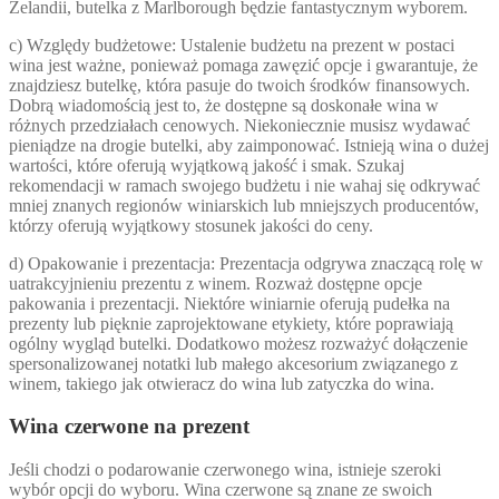
Zelandii, butelka z Marlborough będzie fantastycznym wyborem.
c) Względy budżetowe: Ustalenie budżetu na prezent w postaci
wina jest ważne, ponieważ pomaga zawęzić opcje i gwarantuje, że
znajdziesz butelkę, która pasuje do twoich środków finansowych.
Dobrą wiadomością jest to, że dostępne są doskonałe wina w
różnych przedziałach cenowych. Niekoniecznie musisz wydawać
pieniądze na drogie butelki, aby zaimponować. Istnieją wina o dużej
wartości, które oferują wyjątkową jakość i smak. Szukaj
rekomendacji w ramach swojego budżetu i nie wahaj się odkrywać
mniej znanych regionów winiarskich lub mniejszych producentów,
którzy oferują wyjątkowy stosunek jakości do ceny.
d) Opakowanie i prezentacja: Prezentacja odgrywa znaczącą rolę w
uatrakcyjnieniu prezentu z winem. Rozważ dostępne opcje
pakowania i prezentacji. Niektóre winiarnie oferują pudełka na
prezenty lub pięknie zaprojektowane etykiety, które poprawiają
ogólny wygląd butelki. Dodatkowo możesz rozważyć dołączenie
spersonalizowanej notatki lub małego akcesorium związanego z
winem, takiego jak otwieracz do wina lub zatyczka do wina.
Wina czerwone na prezent
Jeśli chodzi o podarowanie czerwonego wina, istnieje szeroki
wybór opcji do wyboru. Wina czerwone są znane ze swoich