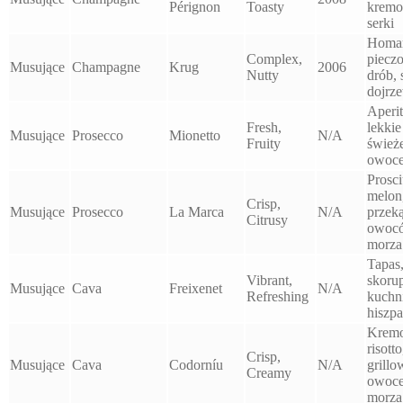
Pérignon
Toasty
krem
serki
Homar
Complex,
piecz
Musujące
Champagne
Krug
2006
Nutty
drób, 
dojrz
Aperit
Fresh,
lekkie
Musujące
Prosecco
Mionetto
N/A
Fruity
śwież
owoc
Prosci
melon
Crisp,
Musujące
Prosecco
La Marca
N/A
przeką
Citrusy
owoc
morza
Tapas
Vibrant,
skorup
Musujące
Cava
Freixenet
N/A
Refreshing
kuchn
hiszp
Krem
risotto
Crisp,
Musujące
Cava
Codorníu
N/A
grill
Creamy
owoc
morza,