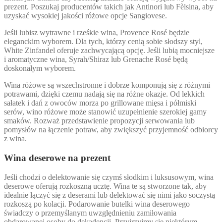
prezent. Poszukaj producentów takich jak Antinori lub Fèlsina, aby
uzyskać wysokiej jakości różowe opcje Sangiovese.
Jeśli lubisz wytrawne i rześkie wina, Provence Rosé będzie
eleganckim wyborem. Dla tych, którzy cenią sobie słodszy styl,
White Zinfandel oferuje zachwycającą opcję. Jeśli lubią mocniejsze
i aromatyczne wina, Syrah/Shiraz lub Grenache Rosé będą
doskonałym wyborem.
Wina różowe są wszechstronne i dobrze komponują się z różnymi
potrawami, dzięki czemu nadają się na różne okazje. Od lekkich
sałatek i dań z owoców morza po grillowane mięsa i półmiski
serów, wino różowe może stanowić uzupełnienie szerokiej gamy
smaków. Rozważ przedstawienie propozycji serwowania lub
pomysłów na łączenie potraw, aby zwiększyć przyjemność odbiorcy
z wina.
Wina deserowe na prezent
Jeśli chodzi o delektowanie się czymś słodkim i luksusowym, wina
deserowe oferują rozkoszną ucztę. Wina te są stworzone tak, aby
idealnie łączyć się z deserami lub delektować się nimi jako soczystą
rozkoszą po kolacji. Podarowanie butelki wina deserowego
świadczy o przemyślanym uwzględnieniu zamiłowania
obdarowanej osoby do dekadencji. Przyjrzyjmy się niektórym