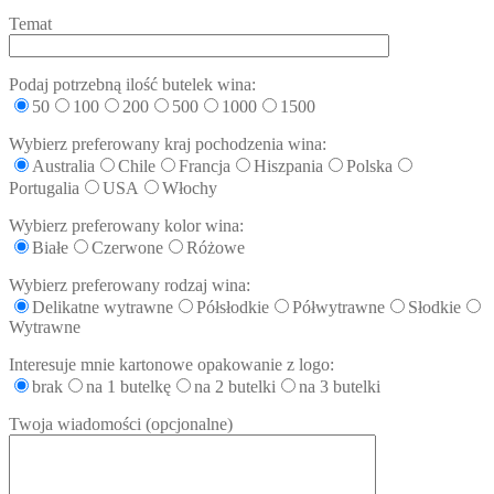
Temat
Podaj potrzebną ilość butelek wina:
50
100
200
500
1000
1500
Wybierz preferowany kraj pochodzenia wina:
Australia
Chile
Francja
Hiszpania
Polska
Portugalia
USA
Włochy
Wybierz preferowany kolor wina:
Białe
Czerwone
Różowe
Wybierz preferowany rodzaj wina:
Delikatne wytrawne
Półsłodkie
Półwytrawne
Słodkie
Wytrawne
Interesuje mnie kartonowe opakowanie z logo:
brak
na 1 butelkę
na 2 butelki
na 3 butelki
Twoja wiadomości (opcjonalne)