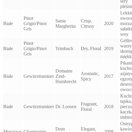
sery
pleśn
Lekki
Pinot
owoc
Santa
Crisp,
Białe
Grigio/Pinot
2020
morza
Margherita
Citrusy
Gris
sałatki
sosy
Grill
Pinot
warzy
Białe
Grigio/Pinot
Trimbach
Dry, Floral
2019
skorup
Gris
miękki
Pikan
kuchn
Domaine
Aromatic,
azjaty
Białe
Gewürztraminer
Zind-
2017
Spicy
egzot
Humbrecht
deser
owoc
Kuchn
tajska,
Fragrant,
Białe
Gewürztraminer
Dr. Loosen
2018
piecz
Floral
kaczka
imbir
Ostryg
Dom
Elegant,
kawio
Musujące
Champagne
2008