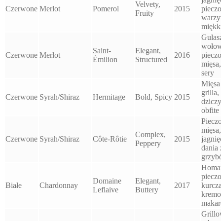
Velvety,
Czerwone
Merlot
Pomerol
2015
piecz
Fruity
warzy
miękki
Gulas
wołow
Saint-
Elegant,
Czerwone
Merlot
2016
piecz
Émilion
Structured
mięsa
sery
Mięsa
grilla,
Czerwone
Syrah/Shiraz
Hermitage
Bold, Spicy
2015
dzicz
obfite
Piecz
mięsa,
Complex,
Czerwone
Syrah/Shiraz
Côte-Rôtie
2015
jagnię
Peppery
dania 
grzyb
Homar
piecz
Domaine
Elegant,
Białe
Chardonnay
2017
kurcz
Leflaive
Buttery
krem
makar
Grill