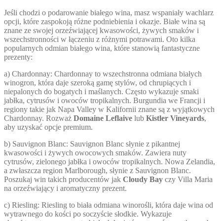
Jeśli chodzi o podarowanie białego wina, masz wspaniały wachlarz
opcji, które zaspokoją różne podniebienia i okazje. Białe wina są
znane ze swojej orzeźwiającej kwasowości, żywych smaków i
wszechstronności w łączeniu z różnymi potrawami. Oto kilka
popularnych odmian białego wina, które stanowią fantastyczne
prezenty:
a) Chardonnay: Chardonnay to wszechstronna odmiana białych
winogron, która daje szeroką gamę stylów, od chrupiących i
niepalonych do bogatych i maślanych. Często wykazuje smaki
jabłka, cytrusów i owoców tropikalnych. Burgundia we Francji i
regiony takie jak Napa Valley w Kalifornii znane są z wyjątkowych
Chardonnay. Rozważ
Domaine Leflaive
lub
Kistler Vineyards
,
aby uzyskać opcje premium.
b) Sauvignon Blanc: Sauvignon Blanc słynie z pikantnej
kwasowości i żywych owocowych smaków. Zawiera nuty
cytrusów, zielonego jabłka i owoców tropikalnych. Nowa Zelandia,
a zwłaszcza region Marlborough, słynie z Sauvignon Blanc.
Poszukaj win takich producentów jak
Cloudy Bay
czy Villa Maria
na orzeźwiający i aromatyczny prezent.
c) Riesling: Riesling to biała odmiana winorośli, która daje wina od
wytrawnego do kości po soczyście słodkie. Wykazuje