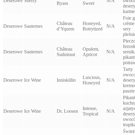
Deserowe
Sherry
N/A
owoce
Byass
Sweet
deser
karme
Foie g
Château
Honeyed,
crème 
Deserowe
Sauternes
N/A
d’Yquem
Botrytized
sery
pleśn
Piecz
brzos
Château
Opulent,
Deserowe
Sauternes
N/A
sernik
Suduiraut
Apricot
pikan
potra
Tarty
owoc
Luscious,
Deserowe
Ice Wine
Inniskillin
N/A
deser
Honeyed
kremo
paszte
Pikan
kuchn
Intense,
azjaty
Deserowe
Ice Wine
Dr. Loosen
N/A
Tropical
desery
owoc
tropik
Śwież