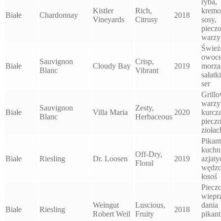
ryba,
Kistler
Rich,
krem
Białe
Chardonnay
2018
Vineyards
Citrusy
sosy,
piecz
warz
Śwież
owoc
Sauvignon
Crisp,
Białe
Cloudy Bay
2019
morza
Blanc
Vibrant
sałatk
ser
Grill
warzy
Sauvignon
Zesty,
Białe
Villa Maria
2020
kurcz
Blanc
Herbaceous
piecz
ziołac
Pikan
kuchn
Off-Dry,
Białe
Riesling
Dr. Loosen
2019
azjaty
Floral
wędz
łosoś
Piecz
wiepr
Weingut
Luscious,
dania
Białe
Riesling
2018
Robert Weil
Fruity
pikant