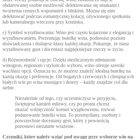
obdarowanej osobie możliwość delektowania się smakami i
tworzenia cennych wspomnień z bliskimi. Można się nim
delektować podczas romantycznej kolacji, ożywionego spotkania
lub kameralnego wieczoru przy kominku.
c) Symbol wyrafinowania: Wino jest często kojarzone z elegancją i
wyrafinowaniem. Prezentując butelkę wina, podnosisz poziom
doświadczenia i dodajesz klasy każdej okazji. Pokazuje, że masz
wyrafinowany gust i doceniasz najpiękniejsze rzeczy w życiu.
d) Różnorodność i opcje: Dzięki niezliczonym odmianom
winogron, regionom i stylom do wyboru, wino oferuje szeroki
wachlarz opcji. Oznacza to, że możesz znaleźć idealną butelkę na
każdą okazję i preferencje. Od bogatych czerwonych i chrupiących
białych win po wina musujące i desery – każdy znajdzie coś dla
siebie.
Niezależnie od tego, czy uczestniczysz w przyjęciu,
świętujesz kamień milowy, czy po prostu chcesz
okazać wdzięczność komuś wyjątkowemu, rozważ
podarowanie butelki wina. To przemyślany, osobisty i
powszechnie doceniany gest, który z pewnością
pozostawi niezatarte wrażenie.
Czynniki, które należy wziąć pod uwagę przy wyborze win na