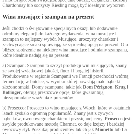
Chardonnay lub soczysty Riesling mogą być idealnym wyborem.
Wina musujące i szampan na prezent
Jeśli chodzi o świętowanie specjalnych okazji lub dodawanie
odrobiny elegancji do każdego wydarzenia, wina musujące i
szampan to najlepszy wybór. Musujące, uroczysty charakter i
zachwycające smaki sprawiają, że są idealną opcją na prezent. Oto
bliższe spojrzenie na niektóre wina musujące i odmiany szampana,
które idealnie nadają się na prezent:
a) Szampan: Szampan to szczyt produkcji win musujących, znany
ze swojej wyjątkowej jakości, finezji i bogatej historii.
Produkowane w regionie Szampanii we Francji przechodzi wtórną
fermentację w butelce, w wyniku której powstają małe bąbelki i
złożone smaki. Domy szampana, takie jak
Dom Pérignon
,
Krug i
Bollinger
, oferują prestiżowe opcje, które gwarantują
niezapomniane wrażenia z prezentów.
b) Prosecco: Prosecco to wino musujące z Włoch, które w ostatnich
latach zyskało ogromną popularność. Znany jest z żywych
bąbelków, owocowego charakteru i przystępnej ceny.
Prosecco
jest
zwykle produkowane metodą Charmat, co daje lżejszy i bardziej
owocowy styl. Poszukaj producentów takich jak
Mionetto
lub La