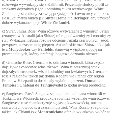
różowego wywodzący się z Kalifornii. Prezentuje słodszy profil ze
smakami dojrzałych jagód i odrobiną cukru resztkowego. White
Zinfandel jest ceniony za swoją przystępność i owocowy charakter.
Poszukaj marek takich jak
Sutter Home
lub
Beringer
, aby uzyskać
dobrze wykonane opcje
White Zinfandel
.
c) Syrah/Shiraz Rosé: Wina różowe wytwarzane z winogron Syrah
(znanych w Australii jako Shiraz) oferują odważniejszy i mocniejszy
styl. Wykazują głębsze różowe odcienie i smaki czerwonych jagód,
przypraw, a czasem nutę pieprzu. Australijskie róże Shiraz, takie jak
te z
Mollydooker
czy
Penfolds
, stanowią wyjątkową opcję na
prezent dla tych, którzy preferują bogatsze doznania różowe.
d) Grenache Rosé: Grenache to odmiana winorośli, która często
daje żywe i owocowe wina różowe. Wina te prezentują smaki
dojrzałych truskawek, wiśni i odrobiny nut kwiatowych. Grenache
rosé z regionów takich jak dolina Rodanu we Francji czy region
Priorat w Hiszpanii to doskonały wybór na prezent.
Domaine
Tempier i Château de Trinquevedel
to godni uwagi producenci.
e) Sangiovese Rosé: Sangiovese, popularna odmiana winorośli w
Toskanii we Włoszech, produkuje również wspaniałe wina różowe.
Sangiovese rosé charakteryzuje się jasną kwasowością, nutami
czerwonych owoców, a czasem nutą ziół. Wina Rosato z regionów
takich jak Chianti czy
Montepulciano
oferują wyjątkowy wybór na