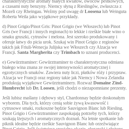
charakterystyczne aromaty białych kwiatów, owoców pestkowych,
a czasami nuty benzyny. Niemcy słyną z Rieslingów, zwłaszcza z
Mozeli czy Rheingau. Weźmy pod uwagę dr
Loosena
lub Weinguta
Roberta Weila jako wyjątkowe przykłady.
d) Pinot Grigio/Pinot Gris: Pinot Grigio (we Włoszech) lub Pinot
Gris (we Francji i innych regionach) to lekkie i rześkie białe wino o
smaku gruszki, cytrusów i melona. Jest szeroko produkowany i
oferuje łatwy do picia urok. Szukaj win Pinot Grigio z regionów
takich jak Friuli-Wenecja Julijska we Włoszech czy Alzacja we
Francji.
Santa Margherita
czy
Trimbach
to uznani producenci.
e) Gewürztraminer: Gewürztraminer to charakterystyczna odmiana
białego wina znana ze swojej intensywności aromatycznej i
egzotycznych smaków. Zawiera nuty liczi, płatków róży i przypraw.
Alzacja we Francji oraz regiony takie jak Niemcy i Nowa Zelandia
produkują wyjątkowe Gewürztraminery. Rozważ
Domaine Zind-
Humbrecht
lub
Dr. Loosen
, jeśli chodzi o niezapomniane prezenty.
Jeśli lubisz maślany i dębowy styl, Chardonnay będzie doskonałym
wyborem. Dla tych, którzy cenią sobie żywą kwasowość i
cytrusowe smaki, rozkoszne będzie Sauvignon Blanc lub Riesling.
Pinot Grigio i Gewürztraminer zaspokajają potrzeby tych, którzy
szukają lżejszych i aromatycznych doznań. Na letnie spotkanie lub
piknik idealne będzie rześkie Sauvignon Blanc lub orzeźwiające
Pinot Grigio. Jeśli świętujesz specjalną okazję, elegancki i złożony