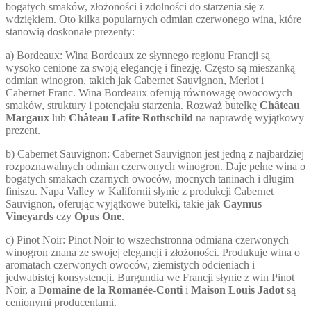
bogatych smaków, złożoności i zdolności do starzenia się z
wdziękiem. Oto kilka popularnych odmian czerwonego wina, które
stanowią doskonałe prezenty:
a) Bordeaux: Wina Bordeaux ze słynnego regionu Francji są
wysoko cenione za swoją elegancję i finezję. Często są mieszanką
odmian winogron, takich jak Cabernet Sauvignon, Merlot i
Cabernet Franc. Wina Bordeaux oferują równowagę owocowych
smaków, struktury i potencjału starzenia. Rozważ butelkę
Château
Margaux
lub
Château Lafite Rothschild
na naprawdę wyjątkowy
prezent.
b) Cabernet Sauvignon: Cabernet Sauvignon jest jedną z najbardziej
rozpoznawalnych odmian czerwonych winogron. Daje pełne wina o
bogatych smakach czarnych owoców, mocnych taninach i długim
finiszu. Napa Valley w Kalifornii słynie z produkcji Cabernet
Sauvignon, oferując wyjątkowe butelki, takie jak
Caymus
Vineyards
czy
Opus One
.
c) Pinot Noir: Pinot Noir to wszechstronna odmiana czerwonych
winogron znana ze swojej elegancji i złożoności. Produkuje wina o
aromatach czerwonych owoców, ziemistych odcieniach i
jedwabistej konsystencji. Burgundia we Francji słynie z win Pinot
Noir, a D
omaine de la Romanée-Conti
i
Maison Louis Jadot
są
cenionymi producentami.