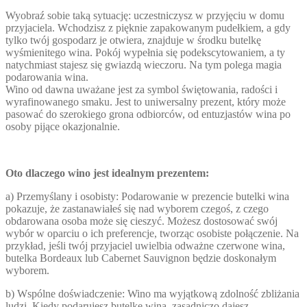
Wyobraź sobie taką sytuację: uczestniczysz w przyjęciu w domu
przyjaciela. Wchodzisz z pięknie zapakowanym pudełkiem, a gdy
tylko twój gospodarz je otwiera, znajduje w środku butelkę
wyśmienitego wina. Pokój wypełnia się podekscytowaniem, a ty
natychmiast stajesz się gwiazdą wieczoru. Na tym polega magia
podarowania wina.
Wino od dawna uważane jest za symbol świętowania, radości i
wyrafinowanego smaku. Jest to uniwersalny prezent, który może
pasować do szerokiego grona odbiorców, od entuzjastów wina po
osoby pijące okazjonalnie.
Oto dlaczego wino jest idealnym prezentem:
a) Przemyślany i osobisty: Podarowanie w prezencie butelki wina
pokazuje, że zastanawiałeś się nad wyborem czegoś, z czego
obdarowana osoba może się cieszyć. Możesz dostosować swój
wybór w oparciu o ich preferencje, tworząc osobiste połączenie. Na
przykład, jeśli twój przyjaciel uwielbia odważne czerwone wina,
butelka Bordeaux lub Cabernet Sauvignon będzie doskonałym
wyborem.
b) Wspólne doświadczenie: Wino ma wyjątkową zdolność zbliżania
ludzi. Kiedy podarujesz butelkę wina, zasadniczo dajesz