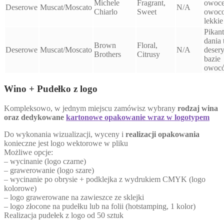
Michele
Fragrant,
owoce,
Deserowe
Muscat/Moscato
N/A
Chiarlo
Sweet
owoc
lekkie
Pikan
dania 
Brown
Floral,
Deserowe
Muscat/Moscato
N/A
desery
Brothers
Citrusy
bazie
owoc
Wino + Pudełko z logo
Kompleksowo, w jednym miejscu zamówisz wybrany
rodzaj wina
oraz dedykowane
kartonowe opakowanie wraz w logotypem
Do wykonania wizualizacji, wyceny i
realizacji opakowania
konieczne jest logo wektorowe w pliku
Możliwe opcje:
– wycinanie (logo czarne)
– grawerowanie (logo szare)
– wycinanie po obrysie + podklejka z wydrukiem CMYK (logo
kolorowe)
– logo grawerowane na zawieszce ze sklejki
– logo złocone na pudełku lub na folii (hotstamping, 1 kolor)
Realizacja pudełek z logo od 50 sztuk