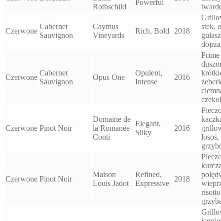
Powerful
Rothschild
twarde
Grill
Cabernet
Caymus
stek, 
Czerwone
Rich, Bold
2018
Sauvignon
Vineyards
gulasz
dojrza
Prime 
duszo
Cabernet
Opulent,
krótki
Czerwone
Opus One
2016
Sauvignon
Intense
żeberk
ciemn
czeko
Piecz
Domaine de
kaczk
Elegant,
Czerwone
Pinot Noir
la Romanée-
2016
grill
Silky
Conti
łosoś,
grzyb
Piecz
kurcz
Maison
Refined,
polęd
Czerwone
Pinot Noir
2018
Louis Jadot
Expressive
wiepr
risotto
grzyb
Grill
jagnię