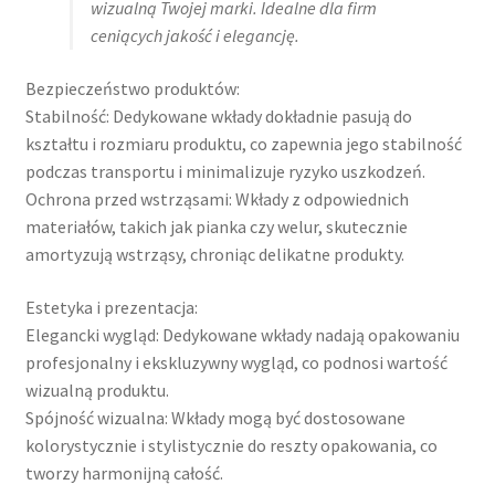
wizualną Twojej marki. Idealne dla firm
Kontakt
ceniących jakość i elegancję.
Latest Blog Posts Shortcode
Bezpieczeństwo produktów:
Stabilność: Dedykowane wkłady dokładnie pasują do
kształtu i rozmiaru produktu, co zapewnia jego stabilność
My Account
podczas transportu i minimalizuje ryzyko uszkodzeń.
Ochrona przed wstrząsami: Wkłady z odpowiednich
My Account
materiałów, takich jak pianka czy welur, skutecznie
amortyzują wstrząsy, chroniąc delikatne produkty.
O firmie
Estetyka i prezentacja:
Obserwowane
Elegancki wygląd: Dedykowane wkłady nadają opakowaniu
profesjonalny i ekskluzywny wygląd, co podnosi wartość
Oferta na wino
wizualną produktu.
Spójność wizualna: Wkłady mogą być dostosowane
Polityka prywatności
kolorystycznie i stylistycznie do reszty opakowania, co
tworzy harmonijną całość.