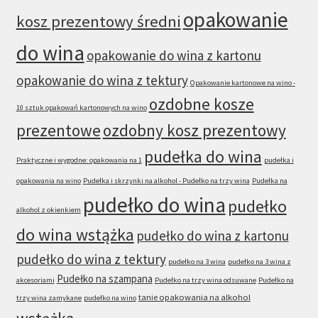
opakowanie
kosz prezentowy średni
do wina
opakowanie do wina z kartonu
opakowanie do wina z tektury
Opakowanie kartonowe na wino -
ozdobne kosze
10 sztuk opakowań kartonowych na wino
prezentowe
ozdobny kosz prezentowy
pudełka do wina
Praktyczne i wygodne: opakowania na 1
pudełka i
opakowania na wino
Pudełka i skrzynki na alkohol - Pudełko na trzy wina
Pudełka na
pudełko do wina
pudełko
alkohol z okienkiem
do wina wstążka
pudełko do wina z kartonu
pudełko do wina z tektury
pudełko na 3 wina
pudełko na 3 wina z
Pudełko na szampana
akcesoriami
Pudełko na trzy wina odsuwane
Pudełko na
tanie opakowania na alkohol
trzy wina zamykane
pudełko na wino