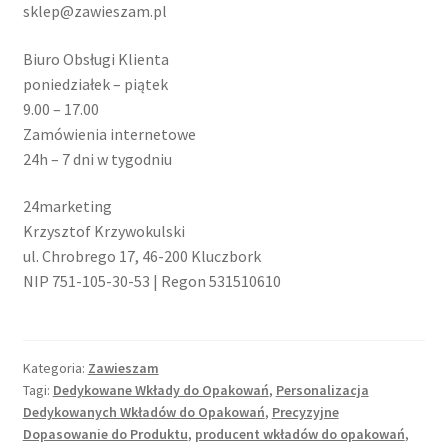
sklep@zawieszam.pl
Biuro Obsługi Klienta
poniedziałek – piątek
9.00 – 17.00
Zamówienia internetowe
24h – 7 dni w tygodniu
24marketing
Krzysztof Krzywokulski
ul. Chrobrego 17, 46-200 Kluczbork
NIP 751-105-30-53 | Regon 531510610
Kategoria:
Zawieszam
Tagi:
Dedykowane Wkłady do Opakowań
,
Personalizacja
Dedykowanych Wkładów do Opakowań
,
Precyzyjne
Dopasowanie do Produktu
,
producent wkładów do opakowań
,