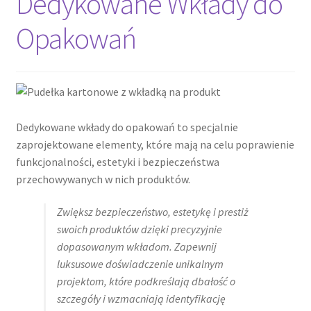
Dedykowane Wkłady do
Opakowań
Cennik pudełek z logo
Checkout
Checkout
Dedykowane wkłady do opakowań to specjalnie
zaprojektowane elementy, które mają na celu poprawienie
Data Access Request
funkcjonalności, estetyki i bezpieczeństwa
przechowywanych w nich produktów.
Frequently Asked Questions
Zwiększ bezpieczeństwo, estetykę i prestiż
Header & Teaser Shortcode
swoich produktów dzięki precyzyjnie
dopasowanym wkładom. Zapewnij
Homepage
luksusowe doświadczenie unikalnym
projektom, które podkreślają dbałość o
Homepage
szczegóły i wzmacniają identyfikację