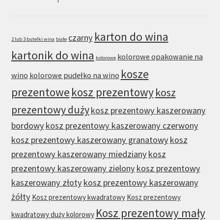
karton do wina
czarny
2 lub 3 butelki wina
białe
kartonik do wina
kolorowe opakowanie na
kolorowe
kosze
wino
kolorowe pudełko na wino
prezentowe
kosz prezentowy
kosz
prezentowy duży
kosz prezentowy kaszerowany
bordowy
kosz prezentowy kaszerowany czerwony
kosz prezentowy kaszerowany granatowy
kosz
prezentowy kaszerowany miedziany
kosz
prezentowy kaszerowany zielony
kosz prezentowy
kaszerowany złoty
kosz prezentowy kaszerowany
żółty
Kosz prezentowy kwadratowy
Kosz prezentowy
Kosz prezentowy mały
kwadratowy duży kolorowy