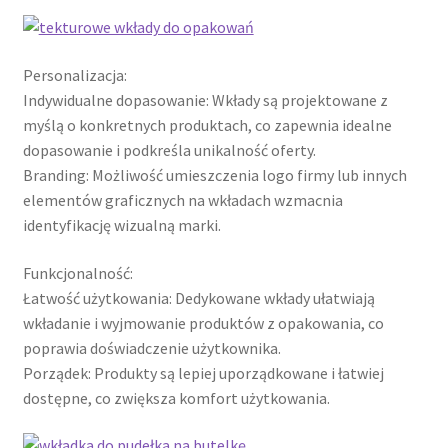
Polityka prywatności
Product Category Shortcode
Personalizacja:
Indywidualne dopasowanie: Wkłady są projektowane z
Pudełko świąteczne, jakość Premium
myślą o konkretnych produktach, co zapewnia idealne
dopasowanie i podkreśla unikalność oferty.
Shop
Branding: Możliwość umieszczenia logo firmy lub innych
elementów graficznych na wkładach wzmacnia
Shopping Tips
identyfikację wizualną marki.
Shopping Tips
Funkcjonalność:
Łatwość użytkowania: Dedykowane wkłady ułatwiają
Terms of Use
wkładanie i wyjmowanie produktów z opakowania, co
poprawia doświadczenie użytkownika.
Porządek: Produkty są lepiej uporządkowane i łatwiej
Track Your Order
dostępne, co zwiększa komfort użytkowania.
Twój koszyk