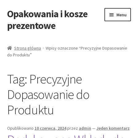
Opakowania i kosze
Przejdź
Przejdź
Menu
do
do
prezentowe
nawigacji
treści
Strona główna
Strona główna
Wpisy oznaczone “Precyzyjne Dopasowanie
do Produktu”
All Categories Shortcode
All Categories w/o Products Shortcode
Tag:
Precyzyjne
Blog
Dopasowanie do
Produktu
Cart
Cennik koszy EKO
Opublikowano
10 czerwca, 2024
przez
admin
—
Jeden komentarz
Cennik koszy świątecznych