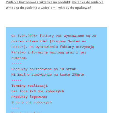
Pudełka kartonowe z wkładką na produkt
,
wkładka do pudełka
,
Wkładka do pudełka z wcięciami
,
wkłady do opakowań
Od 1.04.2026r faktury vat wystawiane są za 
pośrednictwem KSeF (Krajowy System e-
Faktur). Po wystawieniu faktury otrzymają 
Państwo informację mailową wraz z jej 
numerem.
-----
Produkty sprzedawane po 10 sztuk.
Minimalne zamówienie na kwotę 200pln.
-----
Terminy realizacji 
bez loga
 2-3 dni roboczych
Produkty logowane:
3 do 5 dni roboczych
----