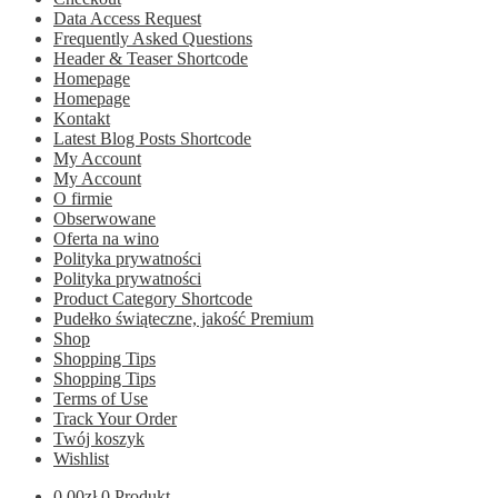
Data Access Request
Frequently Asked Questions
Header & Teaser Shortcode
Homepage
Homepage
Kontakt
Latest Blog Posts Shortcode
My Account
My Account
O firmie
Obserwowane
Oferta na wino
Polityka prywatności
Polityka prywatności
Product Category Shortcode
Pudełko świąteczne, jakość Premium
Shop
Shopping Tips
Shopping Tips
Terms of Use
Track Your Order
Twój koszyk
Wishlist
0.00
zł
0 Produkt