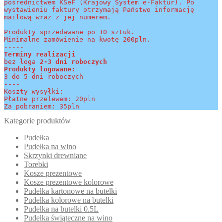
pośrednictwem KSeF (Krajowy System e-Faktur). Po 
wystawieniu faktury otrzymają Państwo informację 
mailową wraz z jej numerem.
-----
Produkty sprzedawane po 10 sztuk.
Minimalne zamówienie na kwotę 200pln.
-----
Terminy realizacji 
bez loga
 2-3 dni roboczych
Produkty logowane:
3 do 5 dni roboczych
----
Koszty wysyłki:
Płatne przelewem: 20pln
Za pobraniem: 35pln
Kategorie produktów
Pudełka
Pudełka na wino
Skrzynki drewniane
Torebki
Kosze prezentowe
Kosze prezentowe kolorowe
Pudełka kartonowe na butelki
Pudełka kolorowe na butelki
Pudełka na butelki 0.5L
Pudełka świąteczne na wino