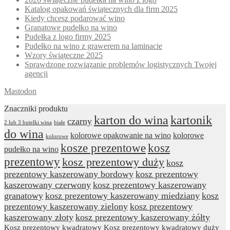
Katalog opakowań świątecznych dla firm 2025
Kiedy chcesz podarować wino
Granatowe pudełko na wino
Pudełka z logo firmy 2025
Pudełko na wino z grawerem na laminacie
Wzory świąteczne 2025
Sprawdzone rozwiązanie problemów logistycznych Twojej
agencji
Mastodon
Znaczniki produktu
karton do wina
kartonik
czarny
2 lub 3 butelki wina
białe
do wina
kolorowe opakowanie na wino
kolorowe
kolorowe
kosze prezentowe
kosz
pudełko na wino
prezentowy
kosz prezentowy duży
kosz
prezentowy kaszerowany bordowy
kosz prezentowy
kaszerowany czerwony
kosz prezentowy kaszerowany
granatowy
kosz prezentowy kaszerowany miedziany
kosz
prezentowy kaszerowany zielony
kosz prezentowy
kaszerowany złoty
kosz prezentowy kaszerowany żółty
Kosz prezentowy kwadratowy
Kosz prezentowy kwadratowy duży