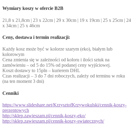
Wymiary
koszy w ofercie B2B
21,8 x 21,8cm | 23 x 22cm | 29 x 30cm | 19 x 19cm | 25 x 25cm | 24
x 34cm | 25 x 46cm
Ceny, dostawa i termin realizacji
:
Każdy kosz może być w kolorze szarym (eko), białym lub
kolorowym
Cena zmienia się w zależności od koloru i ilości sztuk na
zamówieniu – od 5 do 15% od podanej ceny wyjściowej.
Koszt dostawy to 15pln – kurierem DHL
Czas realizacji – 3 do 7 dni roboczych, zależy od terminu w roku
(na ten moment 3 dni)
Cenniki
https://www.slideshare.net/
KrzysztofKrzywokulski/cennik-
koszy-
prezentowych
http://sklep.zawieszam.pl/
cennik-koszy-eko/
http://sklep.zawieszam.pl/
cennik-koszy-swiatecznych/