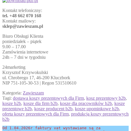
Kontakt telefoniczny:
tel. +48 662 070 168
Kontakt mailowy:
sklep@zawieszam.pl
Biuro Obsługi Klienta
poniedziałek – piątek
9.00 – 17.00
Zamówienia internetowe
24h – 7 dni w tygodniu
24marketing
Krzysztof Krzywokulski
ul. Chrobrego 17, 46-200 Kluczbork
NIP 751-105-30-53 | Regon 531510610
Kategoria:
Zawieszam
Tagi:
dostawa koszy prezentowych dla Firm
,
kosz prezentowy b2b
,
kosze b2b
,
kosze dla firm b2b
,
kosze dla pracowników b2b
,
kosze
prezentowe b2b
,
kosze producent b2b
,
kosze upominkowe b2b
,
oferta koszy prezentowych dla Firm
,
produkcja koszy prezentowych
b2b
Od 1.04.2026r faktury vat wystawiane są za 