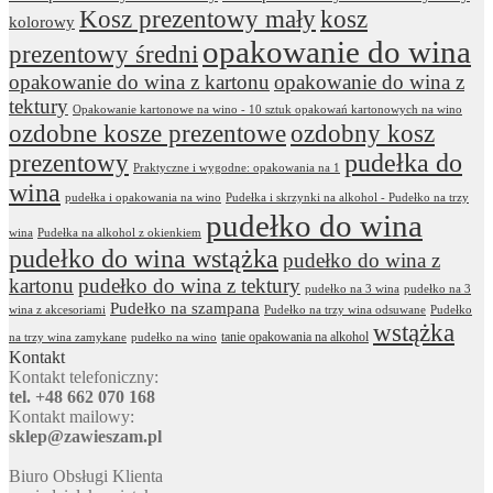
Kosz prezentowy mały
kosz
kolorowy
opakowanie do wina
prezentowy średni
opakowanie do wina z kartonu
opakowanie do wina z
tektury
Opakowanie kartonowe na wino - 10 sztuk opakowań kartonowych na wino
ozdobne kosze prezentowe
ozdobny kosz
prezentowy
pudełka do
Praktyczne i wygodne: opakowania na 1
wina
pudełka i opakowania na wino
Pudełka i skrzynki na alkohol - Pudełko na trzy
pudełko do wina
wina
Pudełka na alkohol z okienkiem
pudełko do wina wstążka
pudełko do wina z
kartonu
pudełko do wina z tektury
pudełko na 3 wina
pudełko na 3
Pudełko na szampana
wina z akcesoriami
Pudełko na trzy wina odsuwane
Pudełko
wstążka
tanie opakowania na alkohol
na trzy wina zamykane
pudełko na wino
Kontakt
Kontakt telefoniczny:
tel. +48 662 070 168
Kontakt mailowy:
sklep@zawieszam.pl
Biuro Obsługi Klienta