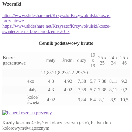
Wzorniki
https://www.slideshare.net/
KrzysztofKrzywokulski/kosze-
prezentowe
https://www.slideshare.net/
KrzysztofKrzywokulski/kosze-
swiateczne-na-boe-narodzenie-
2017
Cennik podstawowy brutto
19
Kosze
25 x
24 x
25 x
mały
średni
duży
x
prezentowe
25
34
46
19
21,8×21,8
23×22
29×30
eko
4,3
4,92
7,38
5,7
7,38
8,11
9,2
biały
4,3
4,92
7,38
5,7
7,38
8,11
9,2
kolor/
4,92
9,84
6,4
8,1
8,9
10,5
święta
Każdy kosz może być w kolorze szarym (eko), białym lub
kolorowym/świątecznym