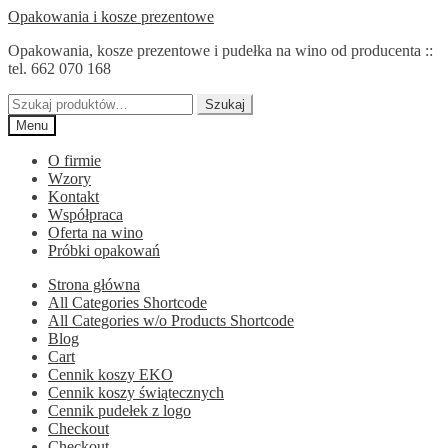
Przejdź
Przejdź
Opakowania i kosze prezentowe
do
do
Opakowania, kosze prezentowe i pudełka na wino od producenta ::
nawigacji
treści
tel. 662 070 168
Szukaj:
Szukaj
Menu
O firmie
Wzory
Kontakt
Współpraca
Oferta na wino
Próbki opakowań
Strona główna
All Categories Shortcode
All Categories w/o Products Shortcode
Blog
Cart
Cennik koszy EKO
Cennik koszy świątecznych
Cennik pudełek z logo
Checkout
Checkout