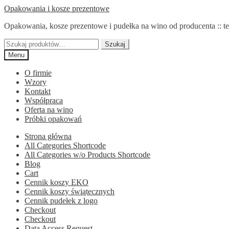
Przejdź
Przejdź
Opakowania i kosze prezentowe
do
do
Opakowania, kosze prezentowe i pudełka na wino od producenta :: te
nawigacji
treści
Szukaj:
Szukaj
Menu
O firmie
Wzory
Kontakt
Współpraca
Oferta na wino
Próbki opakowań
Strona główna
All Categories Shortcode
All Categories w/o Products Shortcode
Blog
Cart
Cennik koszy EKO
Cennik koszy świątecznych
Cennik pudełek z logo
Checkout
Checkout
Data Access Request