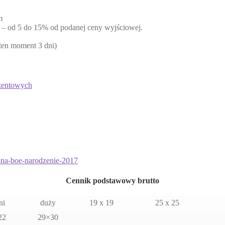
m
iu – od 5 do 15% od podanej ceny wyjściowej.
 ten moment 3 dni)
zentowych
-na-boe-narodzenie-
2017
Cennik podstawowy brutto
ni
duży
19 x 19
25 x 25
22
29×30