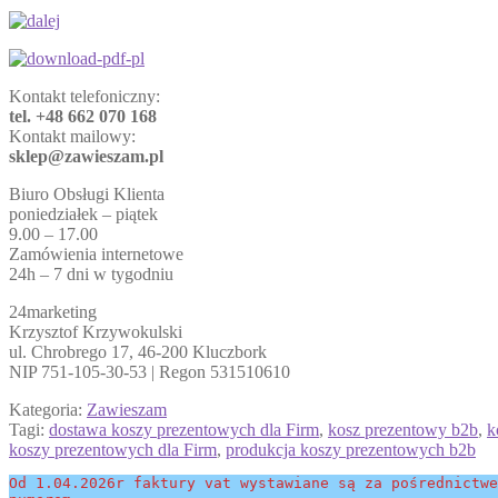
Kontakt telefoniczny:
tel. +48 662 070 168
Kontakt mailowy:
sklep@zawieszam.pl
Biuro Obsługi Klienta
poniedziałek – piątek
9.00 – 17.00
Zamówienia internetowe
24h – 7 dni w tygodniu
24marketing
Krzysztof Krzywokulski
ul. Chrobrego 17, 46-200 Kluczbork
NIP 751-105-30-53 | Regon 531510610
Kategoria:
Zawieszam
Tagi:
dostawa koszy prezentowych dla Firm
,
kosz prezentowy b2b
,
k
koszy prezentowych dla Firm
,
produkcja koszy prezentowych b2b
Od 1.04.2026r faktury vat wystawiane są za pośrednictwe