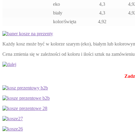
eko
4,3
4,9
biały
4,3
4,9
kolor/święta
4,92
Każdy kosz może być w kolorze szarym (eko), białym lub kolorow
Cena zmienia się w zależności od koloru i ilości sztuk na zamówien
Zadz