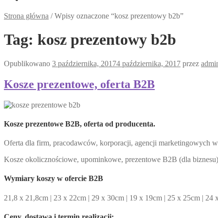
Strona główna
/
Wpisy oznaczone “kosz prezentowy b2b”
Tag:
kosz prezentowy b2b
Opublikowano
3 października, 2017
4 października, 2017
przez
admi
Kosze prezentowe, oferta B2B
Kosze prezentowe B2B, oferta od producenta.
Oferta dla firm, pracodawców, korporacji, agencji marketingowych w
Kosze okolicznościowe, upominkowe, prezentowe B2B (dla biznesu
Wymiary
koszy w ofercie B2B
21,8 x 21,8cm | 23 x 22cm | 29 x 30cm | 19 x 19cm | 25 x 25cm | 24
Ceny, dostawa i termin realizacji
: