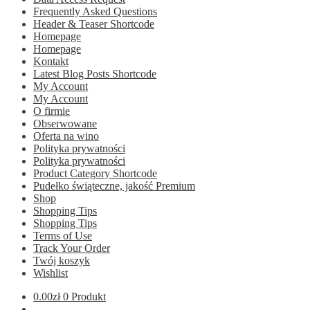
Frequently Asked Questions
Header & Teaser Shortcode
Homepage
Homepage
Kontakt
Latest Blog Posts Shortcode
My Account
My Account
O firmie
Obserwowane
Oferta na wino
Polityka prywatności
Polityka prywatności
Product Category Shortcode
Pudełko świąteczne, jakość Premium
Shop
Shopping Tips
Shopping Tips
Terms of Use
Track Your Order
Twój koszyk
Wishlist
0.00
zł
0 Produkt