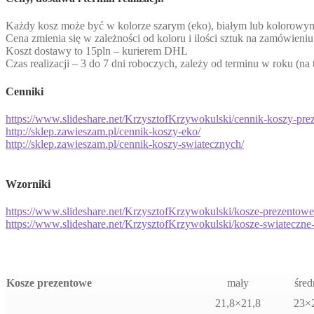
Każdy kosz może być w kolorze szarym (eko), białym lub kolorowy
Cena zmienia się w zależności od koloru i ilości sztuk na zamówien
Koszt dostawy to 15pln – kurierem DHL
Czas realizacji – 3 do 7 dni roboczych, zależy od terminu w roku (na
Cenniki
https://www.slideshare.net/
KrzysztofKrzywokulski/cennik-
koszy-pre
http://sklep.zawieszam.pl/
cennik-koszy-eko/
http://sklep.zawieszam.pl/
cennik-koszy-swiatecznych/
Wzorniki
https://www.slideshare.net/
KrzysztofKrzywokulski/kosze-
prezentowe
https://www.slideshare.net/
KrzysztofKrzywokulski/kosze-
swiateczne
Kosze prezentowe
mały
śred
21,8×21,8
23×