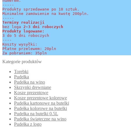
numerem.
-----
Produkty sprzedawane po 10 sztuk.
Minimalne zamówienie na kwotę 200pln.
-----
Terminy realizacji 
bez loga
 2-3 dni roboczych
Produkty logowane:
3 do 5 dni roboczych
----
Koszty wysyłki:
Płatne przelewem: 20pln
Za pobraniem: 35pln
Kategorie produktów
Torebki
Pudełka
Pudełka na wino
Skrzynki drewniane
Kosze prezentowe
Kosze prezentowe kolorowe
Pudełka kartonowe na butelki
Pudełka kolorowe na butelki
Pudełka na butelki 0.5L
Pudełka świąteczne na wino
Pudełka z logo