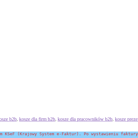
osze b2b
,
kosze dla firm b2b
,
kosze dla pracowników b2b
,
kosze prez
m KSeF (Krajowy System e-Faktur). Po wystawieniu faktury