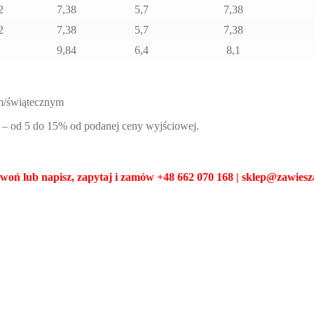
2
7,38
5,7
7,38
2
7,38
5,7
7,38
9,84
6,4
8,1
ym/świątecznym
iu – od 5 do 15% od podanej ceny wyjściowej.
woń lub napisz, zapytaj i zamów +48 662 070 168 | sklep@zawiesz