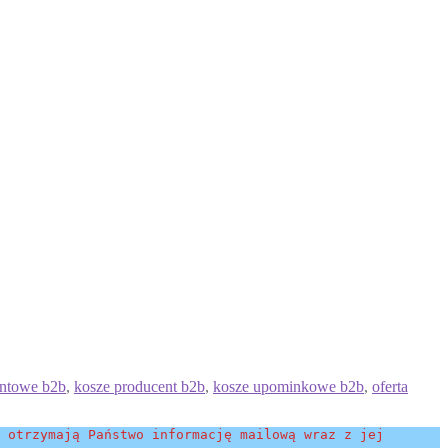
entowe b2b
,
kosze producent b2b
,
kosze upominkowe b2b
,
oferta
 otrzymają Państwo informację mailową wraz z jej 