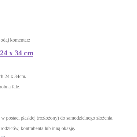
odaj komentarz
24 x 34 cm
ch 24 x 34cm.
robna falę.
w postaci płaskiej (rozłożony) do samodzielnego złożenia.
 rodziców, kontrahenta lub inną okazję.