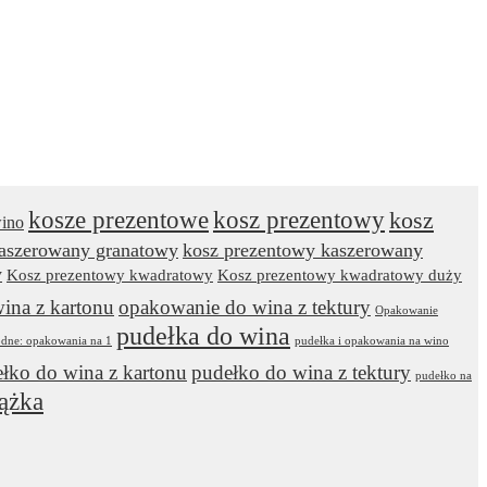
kosze prezentowe
kosz prezentowy
kosz
wino
kaszerowany granatowy
kosz prezentowy kaszerowany
y
Kosz prezentowy kwadratowy
Kosz prezentowy kwadratowy duży
ina z kartonu
opakowanie do wina z tektury
Opakowanie
pudełka do wina
odne: opakowania na 1
pudełka i opakowania na wino
łko do wina z kartonu
pudełko do wina z tektury
pudełko na
ążka