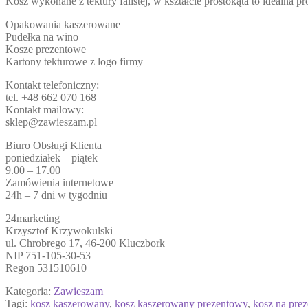
Kosz wykonane z tektury falistej, w kształcie prostokąta to ideal
Opakowania kaszerowane
Pudełka na wino
Kosze prezentowe
Kartony tekturowe z logo firmy
Kontakt telefoniczny:
tel. +48 662 070 168
Kontakt mailowy:
sklep@zawieszam.pl
Biuro Obsługi Klienta
poniedziałek – piątek
9.00 – 17.00
Zamówienia internetowe
24h – 7 dni w tygodniu
24marketing
Krzysztof Krzywokulski
ul. Chrobrego 17, 46-200 Kluczbork
NIP 751-105-30-53
Regon 531510610
Kategoria:
Zawieszam
Tagi:
kosz kaszerowany
,
kosz kaszerowany prezentowy
,
kosz na pre