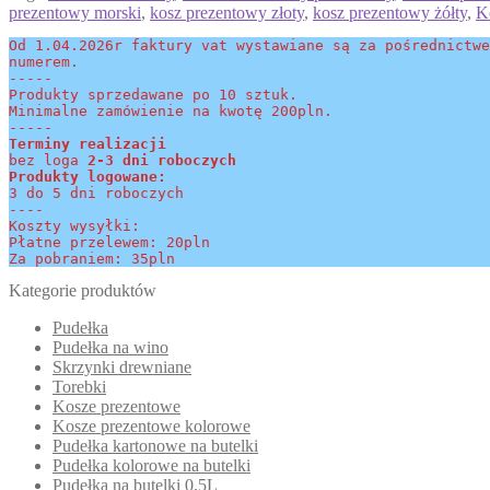
prezentowy morski
,
kosz prezentowy złoty
,
kosz prezentowy żółty
,
K
Od 1.04.2026r faktury vat wystawiane są za pośrednictwe
numerem.
-----
Produkty sprzedawane po 10 sztuk.
Minimalne zamówienie na kwotę 200pln.
-----
Terminy realizacji 
bez loga
 2-3 dni roboczych
Produkty logowane:
3 do 5 dni roboczych
----
Koszty wysyłki:
Płatne przelewem: 20pln
Za pobraniem: 35pln
Kategorie produktów
Pudełka
Pudełka na wino
Skrzynki drewniane
Torebki
Kosze prezentowe
Kosze prezentowe kolorowe
Pudełka kartonowe na butelki
Pudełka kolorowe na butelki
Pudełka na butelki 0.5L