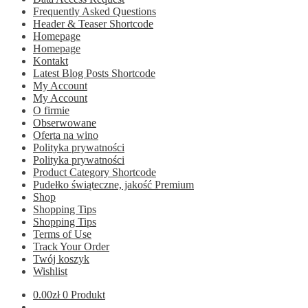
Frequently Asked Questions
Header & Teaser Shortcode
Homepage
Homepage
Kontakt
Latest Blog Posts Shortcode
My Account
My Account
O firmie
Obserwowane
Oferta na wino
Polityka prywatności
Polityka prywatności
Product Category Shortcode
Pudełko świąteczne, jakość Premium
Shop
Shopping Tips
Shopping Tips
Terms of Use
Track Your Order
Twój koszyk
Wishlist
0.00
zł
0 Produkt