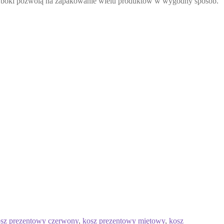
0cm boki pozwolą na zapakowanie wielu produktów w wygodny sposób.
sz prezentowy czerwony
,
kosz prezentowy miętowy
,
kosz