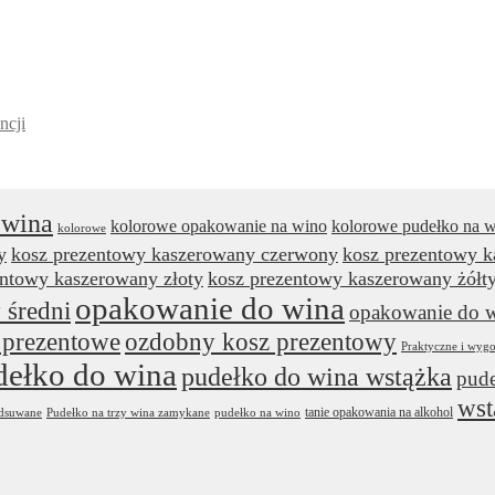
ncji
 wina
kolorowe opakowanie na wino
kolorowe pudełko na 
kolorowe
y
kosz prezentowy kaszerowany czerwony
kosz prezentowy 
entowy kaszerowany złoty
kosz prezentowy kaszerowany żółt
opakowanie do wina
 średni
opakowanie do w
 prezentowe
ozdobny kosz prezentowy
Praktyczne i wyg
dełko do wina
pudełko do wina wstążka
pude
wst
tanie opakowania na alkohol
odsuwane
Pudełko na trzy wina zamykane
pudełko na wino