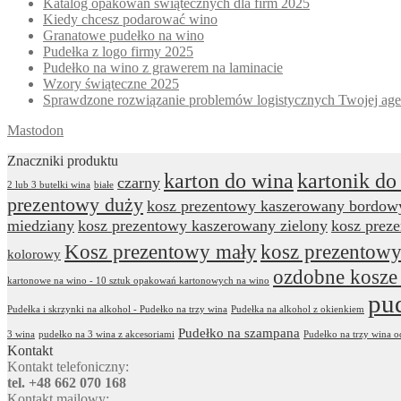
Katalog opakowań świątecznych dla firm 2025
Kiedy chcesz podarować wino
Granatowe pudełko na wino
Pudełka z logo firmy 2025
Pudełko na wino z grawerem na laminacie
Wzory świąteczne 2025
Sprawdzone rozwiązanie problemów logistycznych Twojej age
Mastodon
Znaczniki produktu
karton do wina
kartonik do
czarny
2 lub 3 butelki wina
białe
prezentowy duży
kosz prezentowy kaszerowany bordow
miedziany
kosz prezentowy kaszerowany zielony
kosz prez
Kosz prezentowy mały
kosz prezentowy
kolorowy
ozdobne kosze
kartonowe na wino - 10 sztuk opakowań kartonowych na wino
pu
Pudełka i skrzynki na alkohol - Pudełko na trzy wina
Pudełka na alkohol z okienkiem
Pudełko na szampana
3 wina
pudełko na 3 wina z akcesoriami
Pudełko na trzy wina 
Kontakt
Kontakt telefoniczny:
tel. +48 662 070 168
Kontakt mailowy: