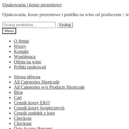
Przejdź
Przejdź
Opakowania i kosze prezentowe
do
do
Opakowania, kosze prezentowe i pudełka na wino od producenta :: te
nawigacji
treści
Szukaj:
Szukaj
Menu
O firmie
Wzory
Kontakt
Współpraca
Oferta na wino
Próbki opakowań
Strona główna
All Categories Shortcode
All Categories w/o Products Shortcode
Blog
Cart
Cennik koszy EKO
Cennik koszy świątecznych
Cennik pudełek z logo
Checkout
Checkout
Data Access Request