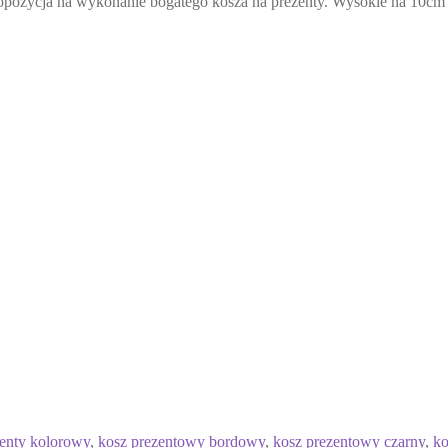
na propozycja na wykonanie bogatego kosza na prezenty. Wysokie na 1
zenty kolorowy
,
kosz prezentowy bordowy
,
kosz prezentowy czarny
,
ko