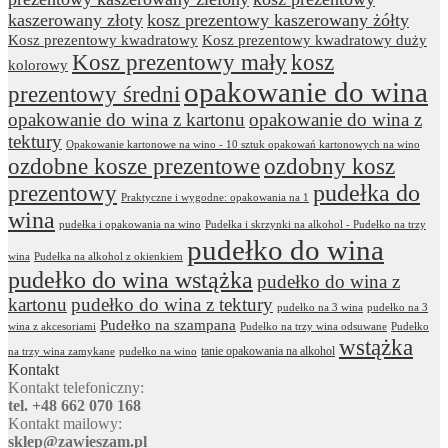
kaszerowany złoty
kosz prezentowy kaszerowany żółty
Kosz prezentowy kwadratowy
Kosz prezentowy kwadratowy duży
Kosz prezentowy mały
kosz
kolorowy
opakowanie do wina
prezentowy średni
opakowanie do wina z kartonu
opakowanie do wina z
tektury
Opakowanie kartonowe na wino - 10 sztuk opakowań kartonowych na wino
ozdobne kosze prezentowe
ozdobny kosz
prezentowy
pudełka do
Praktyczne i wygodne: opakowania na 1
wina
pudełka i opakowania na wino
Pudełka i skrzynki na alkohol - Pudełko na trzy
pudełko do wina
wina
Pudełka na alkohol z okienkiem
pudełko do wina wstążka
pudełko do wina z
kartonu
pudełko do wina z tektury
pudełko na 3 wina
pudełko na 3
Pudełko na szampana
wina z akcesoriami
Pudełko na trzy wina odsuwane
Pudełko
wstążka
tanie opakowania na alkohol
na trzy wina zamykane
pudełko na wino
Kontakt
Kontakt telefoniczny:
tel. +48 662 070 168
Kontakt mailowy:
sklep@zawieszam.pl