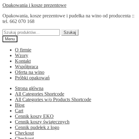
Przejdź
Przejdź
Opakowania i kosze prezentowe
do
do
Opakowania, kosze prezentowe i pudełka na wino od producenta ::
nawigacji
treści
tel. 662 070 168
Szukaj:
Szukaj
Menu
O firmie
Wzory
Kontakt
Współpraca
Oferta na wino
Próbki opakowań
Strona główna
All Categories Shortcode
All Categories w/o Products Shortcode
Blog
Cart
Cennik koszy EKO
Cennik koszy świątecznych
Cennik pudełek z logo
Checkout
Checkout