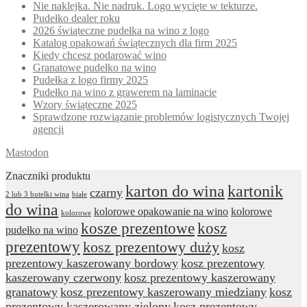
Nie naklejka. Nie nadruk. Logo wycięte w tekturze.
Pudełko dealer roku
2026 świąteczne pudełka na wino z logo
Katalog opakowań świątecznych dla firm 2025
Kiedy chcesz podarować wino
Granatowe pudełko na wino
Pudełka z logo firmy 2025
Pudełko na wino z grawerem na laminacie
Wzory świąteczne 2025
Sprawdzone rozwiązanie problemów logistycznych Twojej
agencji
Mastodon
Znaczniki produktu
karton do wina
kartonik
czarny
2 lub 3 butelki wina
białe
do wina
kolorowe opakowanie na wino
kolorowe
kolorowe
kosze prezentowe
kosz
pudełko na wino
prezentowy
kosz prezentowy duży
kosz
prezentowy kaszerowany bordowy
kosz prezentowy
kaszerowany czerwony
kosz prezentowy kaszerowany
granatowy
kosz prezentowy kaszerowany miedziany
kosz
prezentowy kaszerowany zielony
kosz prezentowy