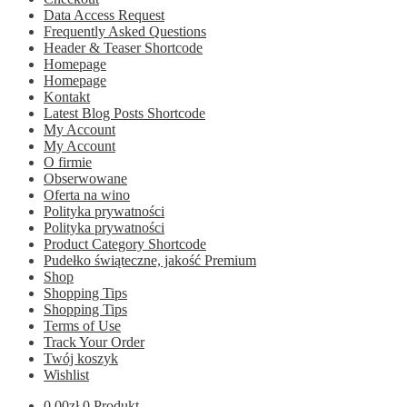
Data Access Request
Frequently Asked Questions
Header & Teaser Shortcode
Homepage
Homepage
Kontakt
Latest Blog Posts Shortcode
My Account
My Account
O firmie
Obserwowane
Oferta na wino
Polityka prywatności
Polityka prywatności
Product Category Shortcode
Pudełko świąteczne, jakość Premium
Shop
Shopping Tips
Shopping Tips
Terms of Use
Track Your Order
Twój koszyk
Wishlist
0.00
zł
0 Produkt