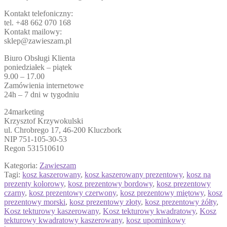
Kontakt telefoniczny:
tel. +48 662 070 168
Kontakt mailowy:
sklep@zawieszam.pl
Biuro Obsługi Klienta
poniedziałek – piątek
9.00 – 17.00
Zamówienia internetowe
24h – 7 dni w tygodniu
24marketing
Krzysztof Krzywokulski
ul. Chrobrego 17, 46-200 Kluczbork
NIP 751-105-30-53
Regon 531510610
Kategoria:
Zawieszam
Tagi:
kosz kaszerowany
,
kosz kaszerowany prezentowy
,
kosz na
prezenty kolorowy
,
kosz prezentowy bordowy
,
kosz prezentowy
czarny
,
kosz prezentowy czerwony
,
kosz prezentowy miętowy
,
kosz
prezentowy morski
,
kosz prezentowy złoty
,
kosz prezentowy żółty
,
Kosz tekturowy kaszerowany
,
Kosz tekturowy kwadratowy
,
Kosz
tekturowy kwadratowy kaszerowany
,
kosz upominkowy