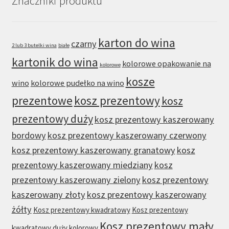
Znaczniki produktu
karton do wina
czarny
2 lub 3 butelki wina
białe
kartonik do wina
kolorowe opakowanie na
kolorowe
kosze
wino
kolorowe pudełko na wino
prezentowe
kosz prezentowy
kosz
prezentowy duży
kosz prezentowy kaszerowany
bordowy
kosz prezentowy kaszerowany czerwony
kosz prezentowy kaszerowany granatowy
kosz
prezentowy kaszerowany miedziany
kosz
prezentowy kaszerowany zielony
kosz prezentowy
kaszerowany złoty
kosz prezentowy kaszerowany
żółty
Kosz prezentowy kwadratowy
Kosz prezentowy
Kosz prezentowy mały
kwadratowy duży kolorowy