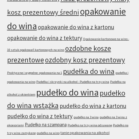
opakowanie
kosz prezentowy średni
do wina
opakowanie do wina z kartonu
opakowanie do wina z tektury
Opakowanie kartonowe na wino -
ozdobne kosze
10 sztuk opakowań kartonowych na wino
prezentowe
ozdobny kosz prezentowy
pudełka do wina
Praktyczne i wygodne: opakowania na 1
pudełka i
opakowania na wino
Pudełka i skrzynki na alkohol - Pudełko na trzy wina
Pudełka na
pudełko do wina
pudełko
alkohol z okienkiem
do wina wstążka
pudełko do wina z kartonu
pudełko do wina z tektury
pudełko na 3 wina
pudełko na 3 wina z
Pudełko na szampana
akcesoriami
Pudełko na trzy wina odsuwane
Pudełko na
tanie opakowania na alkohol
trzy wina zamykane
pudełko na wino