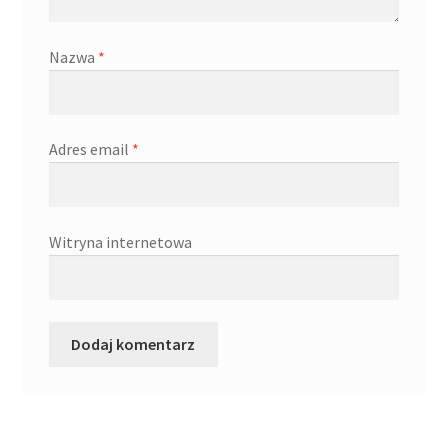
Kontakt
Nazwa
*
Latest Blog Posts Shortcode
My Account
Adres email
*
My Account
O firmie
Witryna internetowa
Obserwowane
Oferta na wino
Polityka prywatności