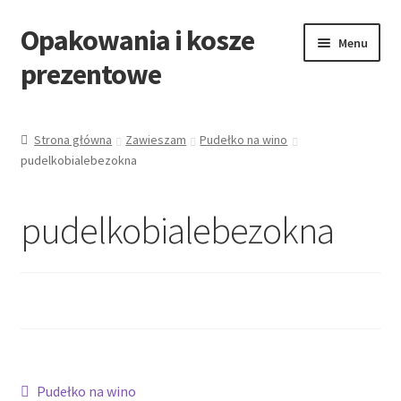
Opakowania i kosze
Przejdź
Przejdź
Menu
do
do
prezentowe
nawigacji
treści
Strona główna
Strona główna
Zawieszam
Pudełko na wino
pudelkobialebezokna
All Categories Shortcode
All Categories w/o Products Shortcode
pudelkobialebezokna
Blog
Cart
Cennik koszy EKO
Nawigacja
Poprzedni
Pudełko na wino
Cennik koszy świątecznych