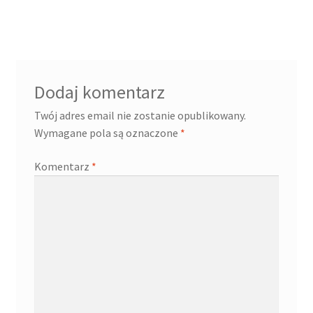
wpis:
wpisu
Cennik pudełek z logo
Checkout
Dodaj komentarz
Checkout
Twój adres email nie zostanie opublikowany.
Wymagane pola są oznaczone
*
Data Access Request
Komentarz
*
Frequently Asked Questions
Header & Teaser Shortcode
Homepage
Homepage