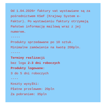
Polityka prywatności
Od 1.04.2026r faktury vat wystawiane są za 
Product Category Shortcode
pośrednictwem KSeF (Krajowy System e-
Faktur). Po wystawieniu faktury otrzymają 
Pudełko świąteczne, jakość Premium
Państwo informację mailową wraz z jej 
numerem.
-----
Shop
Produkty sprzedawane po 10 sztuk.
Minimalne zamówienie na kwotę 200pln.
Shopping Tips
-----
Terminy realizacji 
Shopping Tips
bez loga
 2-3 dni roboczych
Produkty logowane:
3 do 5 dni roboczych
Terms of Use
----
Koszty wysyłki:
Track Your Order
Płatne przelewem: 20pln
Za pobraniem: 35pln
Twój koszyk