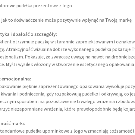
 jak to doświadczenie może pozytywnie wpłynąć na Twoją markę:
tyka i dbałość o szczegóły:
klient otrzymuje paczkę w starannie zaprojektowanym i oznakow
ę. Atrakcyjność wizualna dobrze wykonanego pudełka pokazuje T
esjonalizm. Pokazuje, że zwracasz uwagę na nawet najdrobniejsze
e. Myśl i wysiłek włożony w stworzenie estetycznego opakowania
ź emocjonalna:
akowanie pięknie zaprezentowanego opakowania wywołuje pozyt
kiwania i podniecenia, gdy rozpakowują pudełko i odkrywają, co j
ecznym sposobem na pozostawienie trwałego wrażenia i zbudowan
rzyć niezapomniane wrażenia, które prawdopodobnie będą kojarzy
ność marki:
tandardowe pudełka upominkowe z logo wzmacniają tożsamość i pr