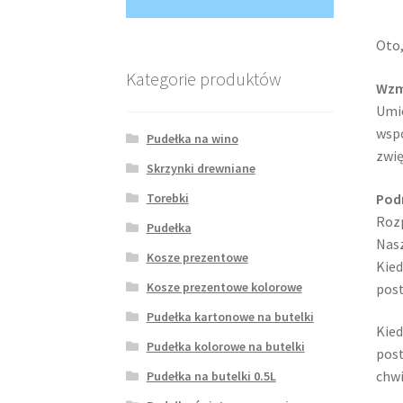
Oto,
Kategorie produktów
Wzm
Umie
wspó
Pudełka na wino
zwię
Skrzynki drewniane
Torebki
Pod
Rozp
Pudełka
Nasz
Kosze prezentowe
Kied
Kosze prezentowe kolorowe
post
Pudełka kartonowe na butelki
Kied
Pudełka kolorowe na butelki
post
chwi
Pudełka na butelki 0.5L