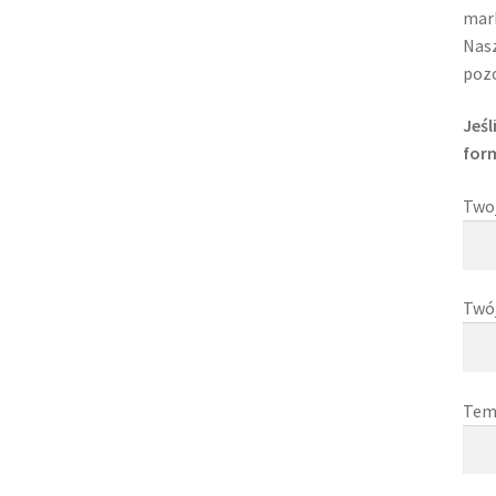
mark
Nasz
pozo
Jeśl
for
Two
Twó
Tem