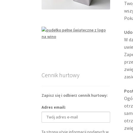
Twoj
wszy
Poka
Udo
W dz
uwie
Zape
prze
zwię
Cennik hurtowy
zasi
Pos
Zapisz się i odbierz cennik hurtowy:
Ogól
otrz
Adres email:
same
otrz
zwię
Ta strona użyje informacji podanych w