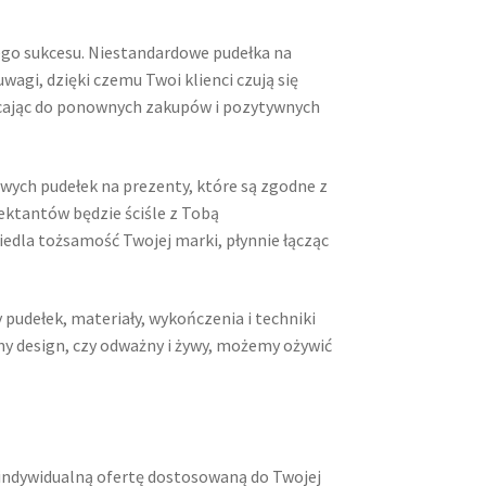
ego sukcesu. Niestandardowe pudełka na
agi, dzięki czemu Twoi klienci czują się
chęcając do ponownych zakupów i pozytywnych
owych pudełek na prezenty, które są zgodne z
ektantów będzie ściśle z Tobą
iedla tożsamość Twojej marki, płynnie łącząc
udełek, materiały, wykończenia i techniki
zny design, czy odważny i żywy, możemy ożywić
indywidualną ofertę dostosowaną do Twojej