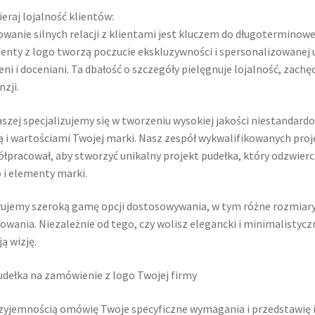
eraj lojalność klientów:
wanie silnych relacji z klientami jest kluczem do długoterminow
enty z logo tworzą poczucie ekskluzywności i spersonalizowanej uw
eni i doceniani. Ta dbałość o szczegóły pielęgnuje lojalność, za
nzji.
szej specjalizujemy się w tworzeniu wysokiej jakości niestandard
ą i wartościami Twojej marki. Nasz zespół wykwalifikowanych proj
łpracował, aby stworzyć unikalny projekt pudełka, który odzwierc
 i elementy marki.
ujemy szeroką gamę opcji dostosowywania, w tym różne rozmiary p
owania. Niezależnie od tego, czy wolisz elegancki i minimalistyc
ą wizję.
zyjemnością omówię Twoje specyficzne wymagania i przedstawię 