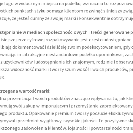
e logo w widocznym miejscu na pudełku, wzmacnia to rozpoznawal
stkich punktach styku pomaga klientom rozwinąć silniejszy związ
zuje, że jesteś dumny ze swojej marki i konsekwentnie dotrzymuje
stępnianie w mediach społecznościowych i treści generowane 
isiejszej erze cyfrowej rozpakowywanie jest często udostępniane
lbiają dokumentować i dzielić się swoim podekscytowaniem, gdy 
wniając im atrakcyjne niestandardowe pudełko upominkowe, zach
z użytkowników i udostępniania ich znajomym, rodzinie i obserw
ksza widoczność marki i tworzy szum wokół Twoich produktów, pr
ęg.
trzegana wartość marki:
na prezentacja Twoich produktów znacząco wpływa na to, jak klien
ymują swój zakup w imponującym i przemyślanie zaprojektowany
go produktu. Opakowanie premium tworzy poczucie ekskluzywności, 
ymywali przedmiot wyjątkowy i wysokiej jakości. To pozytywne s
kszonego zadowolenia klientów, lojalności i powtarzalności trans