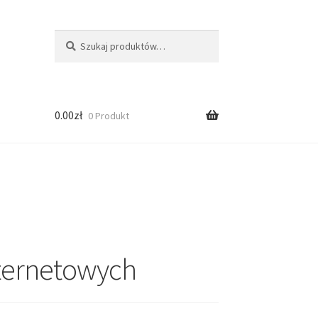
Szukaj:
Szukaj
0.00
zł
0 Produkt
nternetowych
ści