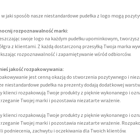
 w jaki sposób nasze niestandardowe pudełka z logo mogą pozyty
ocnij rozpoznawalność marki:
szczając swoje logo na każdym pudełku upominkowym, tworzysz s
łgra z klientami. Z każdą dostarczoną przesyłką Twoja marka wy
kszając rozpoznawalność i zapamiętywanie wśród odbiorców.
nieś jakość rozpakowywania:
akowywanie jest cenną okazją do stworzenia pozytywnego i ni
e niestandardowe pudełka na prezenty dodają dodatkowej warstwy 
y klienci rozpakowują Twoje produkty z pięknie wykonanego i oz
rzeganie Twojej marki i pozostawia niezatarte wrażenie.
y klienci rozpakowują Twoje produkty z pięknie wykonanego i oz
rzeganie Twojej marki i pozostawia niezatarte wrażenie. Rozpak
li podniecenia, zachwytu i oczekiwania dla Twoich klientów.