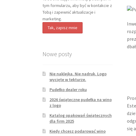
tym formularzu, aby być w kontakcie z
Tobą i zapewnić aktualizacje i
marketing.
Inwe
rozp
prez
dbał
Nowe posty
Nie naklejka. Nie nadruk. Logo
wycięte w tekturze.
Pudełko dealer roku
Prom
2026 świąteczne pudełka na wino
z logo
Este
dzie
Katalog opakowań świątecznych
odgr
dla firm 2025
się 
Kiedy chcesz podarować wino