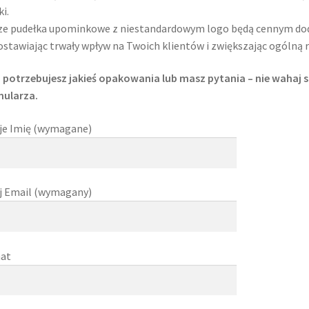
i.
e pudełka upominkowe z niestandardowym logo będą cennym doda
stawiając trwały wpływ na Twoich klientów i zwiększając ogólną
i potrzebujesz jakieś opakowania lub masz pytania – nie wahaj
mularza.
je Imię (wymagane)
j Email (wymagany)
at