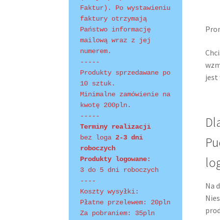
Faktur). Po wystawieniu 
faktury otrzymają 
Shopping Tips
Terms of Use
Track Your Order
Prom
Państwo informację 
mailową wraz z jej 
numerem.
Chci
-----
wzmo
Produkty sprzedawane po 
jest
10 sztuk.
Minimalne zamówienie na 
kwotę 200pln.
-----
Dl
Terminy realizacji 
bez loga
 2-3 dni 
Pu
roboczych
lo
Produkty logowane:
3 do 5 dni roboczych
----
Na d
Koszty wysyłki:
Nies
Płatne przelewem: 20pln
prod
Za pobraniem: 35pln