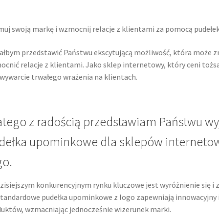
Twój koszyk
Wishlist
uj swoją markę i wzmocnij relacje z klientami za pomocą pude
ałbym przedstawić Państwu ekscytującą możliwość, która może zn
cnić relacje z klientami. Jako sklep internetowy, który ceni toż
 wywarcie trwałego wrażenia na klientach.
atego z radością przedstawiam Państwu wy
dełka upominkowe dla sklepów interneto
go.
zisiejszym konkurencyjnym rynku kluczowe jest wyróżnienie się i
tandardowe pudełka upominkowe z logo zapewniają innowacyjny
uktów, wzmacniając jednocześnie wizerunek marki.