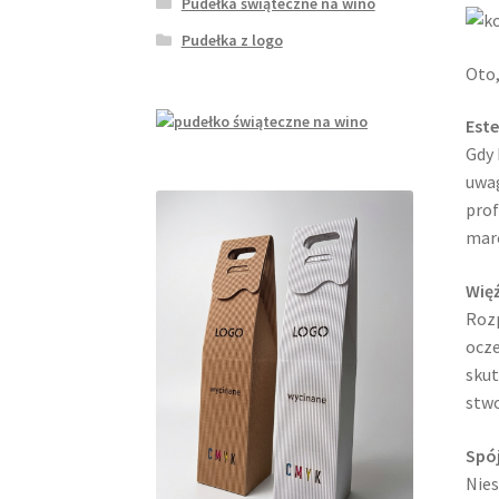
Pudełka świąteczne na wino
Pudełka z logo
Oto,
Este
Gdy 
uwag
prof
marc
Wię
Rozp
ocze
skut
stwo
Spój
Nies