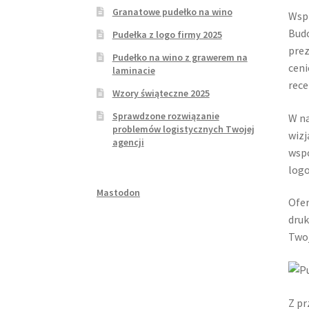
Granatowe pudełko na wino
Wspi
Budo
Pudełka z logo firmy 2025
prez
Pudełko na wino z grawerem na
ceni
laminacie
rece
Wzory świąteczne 2025
Sprawdzone rozwiązanie
W na
problemów logistycznych Twojej
wizj
agencji
wspó
logo
Mastodon
Ofer
druk
Twoj
Z pr