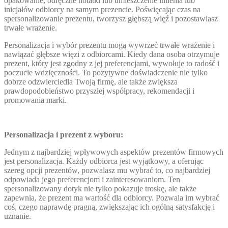
opakowanie, odręczne notatki lub umieszczenie imienia lub
inicjałów odbiorcy na samym prezencie. Poświęcając czas na
spersonalizowanie prezentu, tworzysz głębszą więź i pozostawiasz
trwałe wrażenie.
Personalizacja i wybór prezentu mogą wywrzeć trwałe wrażenie i
nawiązać głębsze więzi z odbiorcami. Kiedy dana osoba otrzymuje
prezent, który jest zgodny z jej preferencjami, wywołuje to radość i
poczucie wdzięczności. To pozytywne doświadczenie nie tylko
dobrze odzwierciedla Twoją firmę, ale także zwiększa
prawdopodobieństwo przyszłej współpracy, rekomendacji i
promowania marki.
Personalizacja i prezent z wyboru:
Jednym z najbardziej wpływowych aspektów prezentów firmowych
jest personalizacja. Każdy odbiorca jest wyjątkowy, a oferując
szereg opcji prezentów, pozwalasz mu wybrać to, co najbardziej
odpowiada jego preferencjom i zainteresowaniom. Ten
spersonalizowany dotyk nie tylko pokazuje troskę, ale także
zapewnia, że ​​prezent ma wartość dla odbiorcy. Pozwala im wybrać
coś, czego naprawdę pragną, zwiększając ich ogólną satysfakcję i
uznanie.