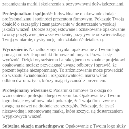
zapamiętania marki i skojarzenia z pozytywnymi doświadczeniami.
Profesjonalizm i spójność
: Indywidualne opakowanie dodaje
profesjonalizmu i spójności prezentom firmowym. Pokazuje Twoją
dbałość o szczegóły i zaangażowanie w dostarczanie wysokiej
jakości wrażeń. Dobrze zaprojektowane i oznakowane opakowanie
tworzy pozytywne pierwsze wrażenie, pozytywnie odzwierciedlając
Twoją winiarnię, dystrybucję lub działalność detaliczną.
Wyróżnienie
: Na zatłoczonym rynku opakowanie z Twoim logo
pomaga odróżnić upominki firmowe od innych. Pozwala się
wyróżnić. Dzięki wyrazistemu i atrakcyjnemu wizualnie projektowi
opakowania możesz przyciągnąć uwagę odbiorcy i sprawić, że
prezent będzie niezapomniany. To zróżnicowanie może prowadzić
do wzrostu świadomości i rozpoznawalności marki wśród
odbiorców oraz tych, którzy mają styczność z prezentem.
Profesjonalny wizerunek
: Podarunki firmowe to okazja do
wzmocnienia profesjonalnego wizerunku. Opakowanie z Twoim
logo dodaje wyrafinowania i pokazuje, że Twoja firma zwraca
uwagę na nawet najdrobniejsze szczegóły. Pokazuje, że jesteś
niezawodną i renomowaną marką, która szczyci się dostarczaniem
wyjątkowych wrażeń.
Subtelna okazja marketingowa
: Opakowanie z Twoim logo służy