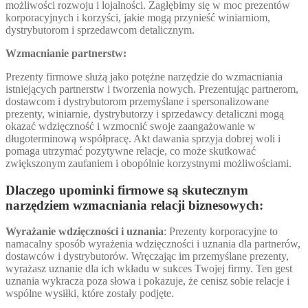
możliwości rozwoju i lojalności. Zagłębimy się w moc prezentów
korporacyjnych i korzyści, jakie mogą przynieść winiarniom,
dystrybutorom i sprzedawcom detalicznym.
Wzmacnianie partnerstw:
Prezenty firmowe służą jako potężne narzędzie do wzmacniania
istniejących partnerstw i tworzenia nowych. Prezentując partnerom,
dostawcom i dystrybutorom przemyślane i spersonalizowane
prezenty, winiarnie, dystrybutorzy i sprzedawcy detaliczni mogą
okazać wdzięczność i wzmocnić swoje zaangażowanie w
długoterminową współpracę. Akt dawania sprzyja dobrej woli i
pomaga utrzymać pozytywne relacje, co może skutkować
zwiększonym zaufaniem i obopólnie korzystnymi możliwościami.
Dlaczego upominki firmowe są skutecznym
narzędziem wzmacniania relacji biznesowych:
Wyrażanie wdzięczności i uznania
: Prezenty korporacyjne to
namacalny sposób wyrażenia wdzięczności i uznania dla partnerów,
dostawców i dystrybutorów. Wręczając im przemyślane prezenty,
wyrażasz uznanie dla ich wkładu w sukces Twojej firmy. Ten gest
uznania wykracza poza słowa i pokazuje, że cenisz sobie relacje i
wspólne wysiłki, które zostały podjęte.