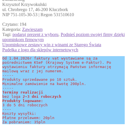
Krzysztof Krzywokulski
ul. Chrobrego 17, 46-200 Kluczbork
NIP 751-105-30-53 | Regon 531510610
Czytano:
194
Kategoria:
Zawieszam
Tagi:
podaruj prezent z wyboru
,
Podnieś poziom swojej firmy dzięki
upominkom firmowym
Nawigacja
Poprzedni
Upominkowe zestawy win z winami ze Starego Świata
wpis:
Następny
Pudełka z logo dla sklepów internetowych
wpisu
wpis:
Od 1.04.2026r faktury vat wystawiane są za 
pośrednictwem KSeF (Krajowy System e-Faktur). Po 
wystawieniu faktury otrzymają Państwo informację 
mailową wraz z jej numerem.
-----
Produkty sprzedawane po 10 sztuk.
Minimalne zamówienie na kwotę 200pln.
-----
Terminy realizacji 
bez loga
 2-3 dni roboczych
Produkty logowane:
3 do 5 dni roboczych
----
Koszty wysyłki:
Płatne przelewem: 20pln
Za pobraniem: 35pln