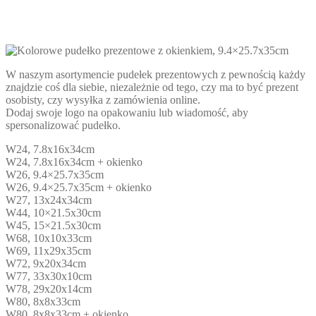
W naszym asortymencie pudełek prezentowych z pewnością każdy
znajdzie coś dla siebie, niezależnie od tego, czy ma to być prezent
osobisty, czy wysyłka z zamówienia online.
Dodaj swoje logo na opakowaniu lub wiadomość, aby
spersonalizować pudełko.
W24, 7.8x16x34cm
W24, 7.8x16x34cm + okienko
W26, 9.4×25.7x35cm
W26, 9.4×25.7x35cm + okienko
W27, 13x24x34cm
W44, 10×21.5x30cm
W45, 15×21.5x30cm
W68, 10x10x33cm
W69, 11x29x35cm
W72, 9x20x34cm
W77, 33x30x10cm
W78, 29x20x14cm
W80, 8x8x33cm
W80, 8x8x33cm + okienko