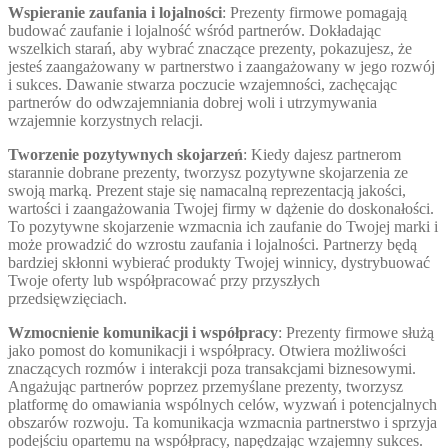
Wspieranie zaufania i lojalności
: Prezenty firmowe pomagają
budować zaufanie i lojalność wśród partnerów. Dokładając
wszelkich starań, aby wybrać znaczące prezenty, pokazujesz, że
jesteś zaangażowany w partnerstwo i zaangażowany w jego rozwój
i sukces. Dawanie stwarza poczucie wzajemności, zachęcając
partnerów do odwzajemniania dobrej woli i utrzymywania
wzajemnie korzystnych relacji.
Tworzenie pozytywnych skojarzeń
: Kiedy dajesz partnerom
starannie dobrane prezenty, tworzysz pozytywne skojarzenia ze
swoją marką. Prezent staje się namacalną reprezentacją jakości,
wartości i zaangażowania Twojej firmy w dążenie do doskonałości.
To pozytywne skojarzenie wzmacnia ich zaufanie do Twojej marki i
może prowadzić do wzrostu zaufania i lojalności. Partnerzy będą
bardziej skłonni wybierać produkty Twojej winnicy, dystrybuować
Twoje oferty lub współpracować przy przyszłych
przedsięwzięciach.
Wzmocnienie komunikacji i współpracy
: Prezenty firmowe służą
jako pomost do komunikacji i współpracy. Otwiera możliwości
znaczących rozmów i interakcji poza transakcjami biznesowymi.
Angażując partnerów poprzez przemyślane prezenty, tworzysz
platformę do omawiania wspólnych celów, wyzwań i potencjalnych
obszarów rozwoju. Ta komunikacja wzmacnia partnerstwo i sprzyja
podejściu opartemu na współpracy, napędzając wzajemny sukces.