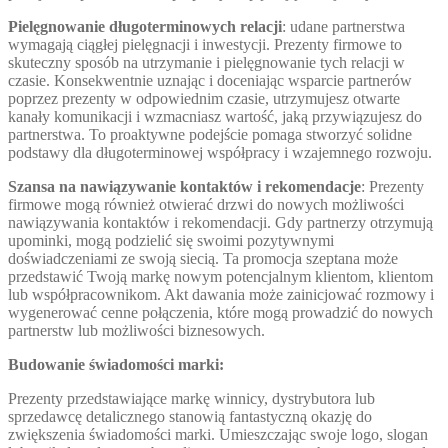
Pielęgnowanie długoterminowych relacji
: udane partnerstwa
wymagają ciągłej pielęgnacji i inwestycji. Prezenty firmowe to
skuteczny sposób na utrzymanie i pielęgnowanie tych relacji w
czasie. Konsekwentnie uznając i doceniając wsparcie partnerów
poprzez prezenty w odpowiednim czasie, utrzymujesz otwarte
kanały komunikacji i wzmacniasz wartość, jaką przywiązujesz do
partnerstwa. To proaktywne podejście pomaga stworzyć solidne
podstawy dla długoterminowej współpracy i wzajemnego rozwoju.
Szansa na nawiązywanie kontaktów i rekomendacje
: Prezenty
firmowe mogą również otwierać drzwi do nowych możliwości
nawiązywania kontaktów i rekomendacji. Gdy partnerzy otrzymują
upominki, mogą podzielić się swoimi pozytywnymi
doświadczeniami ze swoją siecią. Ta promocja szeptana może
przedstawić Twoją markę nowym potencjalnym klientom, klientom
lub współpracownikom. Akt dawania może zainicjować rozmowy i
wygenerować cenne połączenia, które mogą prowadzić do nowych
partnerstw lub możliwości biznesowych.
Budowanie świadomości marki:
Prezenty przedstawiające markę winnicy, dystrybutora lub
sprzedawcę detalicznego stanowią fantastyczną okazję do
zwiększenia świadomości marki. Umieszczając swoje logo, slogan