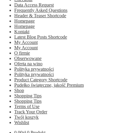
Data Access Request
Frequently Asked Questions
Header & Teaser Shortcode
Homepage
Homepage
Kontakt
Latest Blog Posts Shortcode
My Account
My Account
O firmie
Obserwowane
Oferta na wino
Polityka prywatności
Polityka prywatności
Product Category Shortcode
Pudełko świąteczne, jakość Premium
Shop
Shopping Tips
Shopping Tips
Terms of Use
Track Your Order
Twój koszyk
Wishlist
0.00
zł
0 Produkt