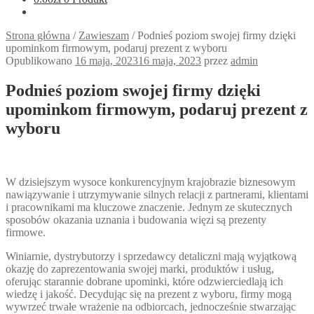
Strona główna
/
Zawieszam
/
Podnieś poziom swojej firmy dzięki
upominkom firmowym, podaruj prezent z wyboru
Opublikowano
16 maja, 2023
16 maja, 2023
przez
admin
Podnieś poziom swojej firmy dzięki
upominkom firmowym, podaruj prezent z
wyboru
W dzisiejszym wysoce konkurencyjnym krajobrazie biznesowym
nawiązywanie i utrzymywanie silnych relacji z partnerami, klientami
i pracownikami ma kluczowe znaczenie. Jednym ze skutecznych
sposobów okazania uznania i budowania więzi są prezenty
firmowe.
Winiarnie, dystrybutorzy i sprzedawcy detaliczni mają wyjątkową
okazję do zaprezentowania swojej marki, produktów i usług,
oferując starannie dobrane upominki, które odzwierciedlają ich
wiedzę i jakość. Decydując się na prezent z wyboru, firmy mogą
wywrzeć trwałe wrażenie na odbiorcach, jednocześnie stwarzając