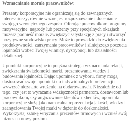
Wzmacnianie morale pracowników:
Prezenty korporacyjne nie ograniczają się do zewnętrznych
interesariuszy; równie ważne jest rozpoznawanie i docenianie
swojego wewnętrznego zespołu. Oferując pracownikom programy
motywacyjne, nagrody lub prezenty przy specjalnych okazjach,
możesz podnieść morale, zwiększyć satysfakcję z pracy i stworzyć
pozytywne środowisko pracy. Może to prowadzić do zwiększenia
produktywności, zatrzymania pracowników i silniejszego poczucia
lojalności wobec Twojej winnicy, dystrybucji lub działalności
detalicznej.
Upominki korporacyjne to potężna strategia wzmacniania relacji,
zwiększania świadomości marki, prezentowania wiedzy i
budowania lojalności. Dając upominek z wyboru, firmy mogą
dostosować swoje upominki do indywidualnych preferencji i
wywrzeć niezatarte wrażenie na obdarowanych. Niezależnie od
tego, czy jest to wyrażanie wdzięczności partnerom, dostawcom lub
pracownikom, czy angażowanie klientów i klientów, upominki
korporacyjne służą jako namacalna reprezentacja jakości, wiedzy i
zaangażowania Twojej marki w dążenie do doskonałości.
Wykorzystaj sztukę wręczania prezentów firmowych i wznieś swój
biznes na nowy poziom.