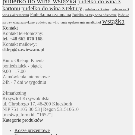
pudełko do wina wstążka
pudełko do wina z
kartonu
pudełko do wina z tektury
pudełko na 3 wina
pudełko na 3
Pudełko na szampana
wina z akcesoriami
Pudełko na trzy wina odsuwane
Pudełko
wstążka
tanie opakowania na alkohol
na trzy wina zamykane
pudełko na wino
Kontakt
Kontakt telefoniczny:
tel. +48 662 070 168
Kontakt mailowy:
sklep@zawieszam.pl
Biuro Obsługi Klienta
poniedziałek - piątek
9.00 - 17.00
Zamówienia internetowe
24h - 7 dni w tygodniu
24marketing
Krzysztof Krzywokulski
ul. Chrobrego 17, 46-200 Kluczbork
NIP 751-105-30-53 | Regon 531510610
[mc4wp_form id="1652"]
Kategorie produktów
Kosze prezentowe