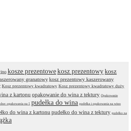
kosze prezentowe
kosz prezentowy
kosz
wino
kaszerowany granatowy
kosz prezentowy kaszerowany
y
Kosz prezentowy kwadratowy
Kosz prezentowy kwadratowy duży
ina z kartonu
opakowanie do wina z tektury
Opakowanie
pudełka do wina
odne: opakowania na 1
pudełka i opakowania na wino
łko do wina z kartonu
pudełko do wina z tektury
pudełko na
ążka