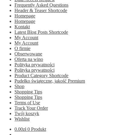
Frequently Asked Questions
Header & Teaser Shortcode
Homepage
Homepage
Kontakt
Latest Blog Posts Shortcode
My Account
My Account
O firmie
Obserwowane
Oferta na wino
Polityka prywatności
Polityka prywatności
Product Category Shortcode
Pudełko świąteczne, jakość Premium
Shop
Shopping Tips
Shopping Tips
Terms of Use
Track Your Order
Twój koszyk
Wishlist
0.00
zł
0 Produkt