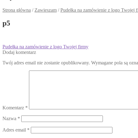
Strona główna
/
Zawieszam
/
Pudełka na zamówienie z logo Twojej f
p5
Nawigacja
Poprzedni
Pudełka na zamówienie z logo Twojej firmy
wpis:
Dodaj komentarz
wpisu
Twój adres email nie zostanie opublikowany.
Wymagane pola są ozn
Komentarz
*
Nazwa
*
Adres email
*