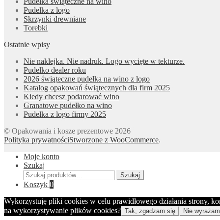
Pudełka świąteczne na wino
Pudełka z logo
Skrzynki drewniane
Torebki
Ostatnie wpisy
Nie naklejka. Nie nadruk. Logo wycięte w tekturze.
Pudełko dealer roku
2026 świąteczne pudełka na wino z logo
Katalog opakowań świątecznych dla firm 2025
Kiedy chcesz podarować wino
Granatowe pudełko na wino
Pudełka z logo firmy 2025
© Opakowania i kosze prezentowe 2026
Polityka prywatności
Stworzone z WooCommerce
.
Moje konto
Szukaj
Szukaj:
Szukaj
Koszyk
0
Wykorzystuję pliki cookies w celu prawidłowego działania strony, k
na wykorzystywanie plików cookies?
Tak, zgadzam się
Nie wyrażam