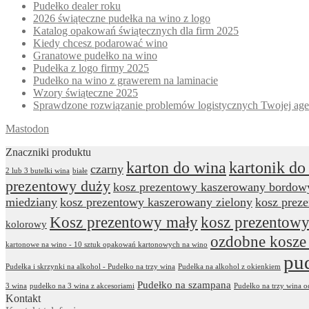
Pudełko dealer roku
2026 świąteczne pudełka na wino z logo
Katalog opakowań świątecznych dla firm 2025
Kiedy chcesz podarować wino
Granatowe pudełko na wino
Pudełka z logo firmy 2025
Pudełko na wino z grawerem na laminacie
Wzory świąteczne 2025
Sprawdzone rozwiązanie problemów logistycznych Twojej age
Mastodon
Znaczniki produktu
karton do wina
kartonik do
czarny
2 lub 3 butelki wina
białe
prezentowy duży
kosz prezentowy kaszerowany bordow
miedziany
kosz prezentowy kaszerowany zielony
kosz prez
Kosz prezentowy mały
kosz prezentowy
kolorowy
ozdobne kosze
kartonowe na wino - 10 sztuk opakowań kartonowych na wino
pu
Pudełka i skrzynki na alkohol - Pudełko na trzy wina
Pudełka na alkohol z okienkiem
Pudełko na szampana
3 wina
pudełko na 3 wina z akcesoriami
Pudełko na trzy wina 
Kontakt