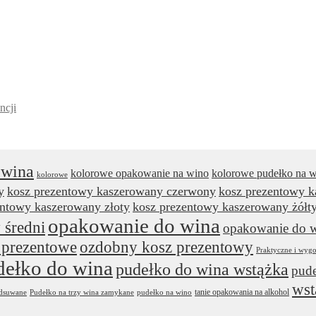
ncji
 wina
kolorowe opakowanie na wino
kolorowe pudełko na 
kolorowe
y
kosz prezentowy kaszerowany czerwony
kosz prezentowy 
entowy kaszerowany złoty
kosz prezentowy kaszerowany żółt
opakowanie do wina
 średni
opakowanie do w
 prezentowe
ozdobny kosz prezentowy
Praktyczne i wyg
dełko do wina
pudełko do wina wstążka
pude
wst
tanie opakowania na alkohol
odsuwane
Pudełko na trzy wina zamykane
pudełko na wino