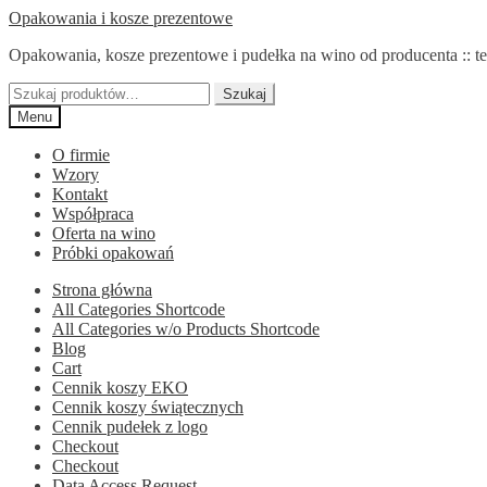
Przejdź
Przejdź
Opakowania i kosze prezentowe
do
do
Opakowania, kosze prezentowe i pudełka na wino od producenta :: te
nawigacji
treści
Szukaj:
Szukaj
Menu
O firmie
Wzory
Kontakt
Współpraca
Oferta na wino
Próbki opakowań
Strona główna
All Categories Shortcode
All Categories w/o Products Shortcode
Blog
Cart
Cennik koszy EKO
Cennik koszy świątecznych
Cennik pudełek z logo
Checkout
Checkout
Data Access Request