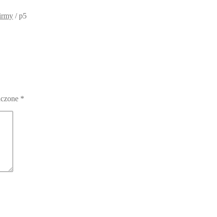
irmy
/
p5
aczone
*